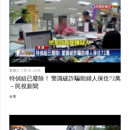
星期三, 7月 31, 2019
特偵組已廢除！ 警識破詐騙助婦人保住72萬
－民視新聞
分享