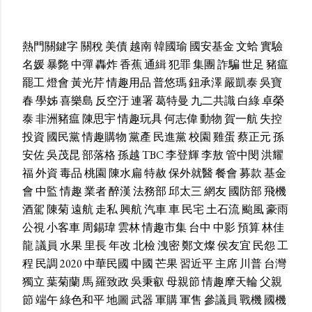
熱門關鍵字
關稅
美債
越南
韓國瑜
國安基金
文蛤
實驗
名媛
暴斃
中彈
轟炸
香蕉
通緝
犯罪
集團
詐騙
世足
豬瘟
罷工
燈會
黃光芹
情趣用品
普悠瑪
鈕承澤
嚴凱泰
吳寶
春
學姊
喜樂島
反空汙
連署
葛特曼
九二共識
白綠
卓榮
泰
非洲豬瘟
陳思宇
情趣玩具
何志偉
動物
賀一航
失控
投資
國民黨
情趣購物
黨產
民進黨
校園
雞蛋
蔡正元
孫
安佐
吳茂昆
部落格
孫越
TBC
李登輝
李敖
管中閔
洪耀
福
外資
毒品
桃園
陳水扁
特赦
保外就醫
餐會
募款
基金
會
中監
情趣
業者
醉漢
法務部
邱太三
網友
國防部
飛機
酒駕
陳菊
遠航
走私
興航
汽車
車
民宅
土石流
颱風
豪雨
公視
小客車
周錫瑋
雲林
情趣市集
台中
中影
預算
林佳
龍
議員
水果
里長
年改
北檢
洩密
鄭文燦
侯友宜
民怨
工
程
民調
2020
中華民國
中國
芒果
習近平
主席
川普
台灣
獨立
葉菊蘭
馬
羅致政
吳秉叡
母親節
情趣摩天輪
父親
節
端午
綠色和平
地圖
武器
軍購
軍售
參議員
戰機
國機