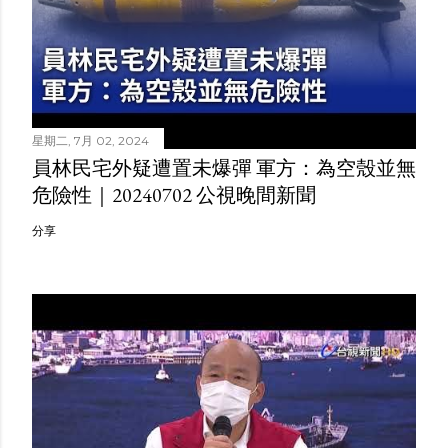
星期二, 7月 02, 2024
員林民宅外疑遭置未爆彈 軍方：為空殼並無
危險性｜20240702 公視晚間新聞
分享