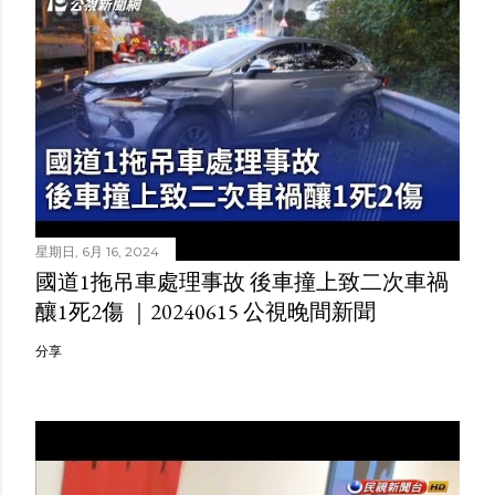
星期日, 6月 16, 2024
國道1拖吊車處理事故 後車撞上致二次車禍
釀1死2傷 ｜20240615 公視晚間新聞
分享