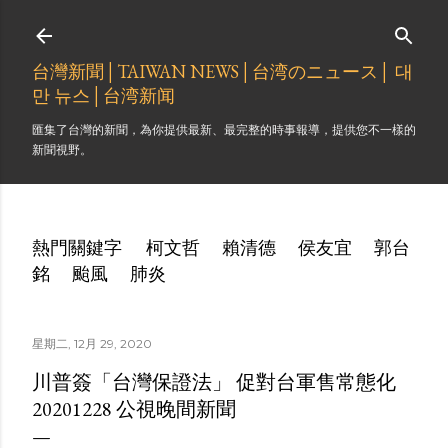
跳到主要內容
台灣新聞│TAIWAN NEWS│台湾のニュース│ 대
만 뉴스│台湾新闻
匯集了台灣的新聞，為你提供最新、最完整的時事報導，提供您不一樣的
新聞視野。
熱門關鍵字
柯文哲
賴清德
侯友宜
郭台
銘
颱風
肺炎
星期二, 12月 29, 2020
川普簽「台灣保證法」 促對台軍售常態化
20201228 公視晚間新聞