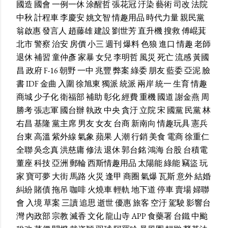
國造
國會
一例一休
涂醒哲
張花冠
汙染
藝術
司改
法院
中秋
計程車
李慶安
姚文智
情趣用品
時代力量
親民黨
翁啟惠
發言人
趙藤雄
建設
劉世芳
直升機
搜救
傅崐萁
北市
警察
治安
房價
小三
週刊
爆料
色狼
進口
情趣
老師
退休
補習
童仲彥
家暴
女兒
李明哲
風災
死亡
流感
黃國
昌
政府
F-16
朝野
一中
兆豐
弊案
綠委
朋友
藍委
亞泥
臉
書
IDF
金曲
入圍
徐旭東
獨派
統派
兩岸
統一
生育
情趣
商城
少子化
衛福部
補助
彰化
經費
重機
國道
謝金燕
周
勝考
張志軍
國台辦
執政
中央
貪汙
立院
宋
國黨
民黨
林
右昌
基隆
黨主席
男友
女友
台商
新南向
情趣玩具
憲兵
台東
高溫
紫外線
氣象
蘋果
人潮
行銷
美食
電商
徐重仁
全聯
吳念真
洪慈庸
修法
退休
郭台銘
鴻海
台股
台積電
董座
科技
亞洲
郵輪
西斯情趣用品
太陽能
綠能
竊盜
玩
家
寶可夢
大街
馬路
火災
逢甲
商圈
氣爆
瓦斯
意外
結婚
糾紛
賭債
拖吊
咖啡
火燒車
輕軌
地下道
停車
賣場
婦聯
會
入境
草案
三讀
追思
逝世
優惠
旅客
空汙
駕駛
影響台
灣
內政部
宗教
滅香
文化
龍山寺
APP
食藥署
台鐵
中颱