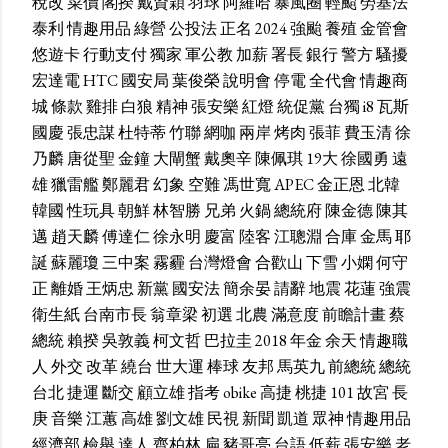
稅改
菜價
閣揆
戴資穎
羽球
阿羅哈
暴風圈
輕颱
勞基法
泰利
情趣用品
綠營
公投法
正名
2024
強颱
養殖
金管會
悠遊卡
行動支付
獨家
軍公教
加薪
署長
銀行
警方
騷擾
宏達電
HTC
國安局
葉俊榮
說明會
停電
全代會
情趣商
城
條款
雞排
白狼
精神
張安樂
紅燈
統促黨
台獨
i8
瓦斯
國慶
張忠謀
杜特蒂
竹聯
網咖
兩岸
烤肉
張菲
費玉清
徐
乃麟
唐從聖
金鐘
大閘蟹
戴奧辛
陳佩琪
19大
徐國勇
遠
雄
獵雷艦
鄭麗君
幻象
空難
馮世寬
APEC
金正恩
北韓
韓國
性玩具
朝鮮
林智勝
兄弟
火鍋
總統府
陳金德
陳其
邁
趙天麟
傅達仁
徐永明
慶富
陸客
江聰淵
合庫
金馬
耶
誕
蘇麗瓊
三中案
霧霾
台灣燈會
合歡山
下雪
小嫻
何守
正
離婚
王炳忠
新黨
國安法
簡余晏
請辭
地震
花蓮
強震
衛生紙
台南市長
翁章梁
初選
北農
滿意度
前瞻計畫
蔡
總統
賴揆
吳敦義
柯文哲
巴拉圭
2018
年金
余天
情趣職
人
外交
改革
繞台
世大運
棒球
友邦
馬英九
前總統
總統
台北
捷運
斷交
顧立雄
指考
obike
高捷
桃捷
101
故宮
長
庚
音樂
江蕙
高雄
劉文雄
民視
新聞
凱道
眾神
情趣用品
經濟部
檢舉
達人
齊柏林
扁
豬哥亮
台語
低薪
張安樂
老