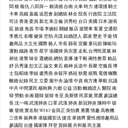
闆
槍
報仇
八田與一
賴清德
台南
火車
時力
連環撞
騎士
卡車
高鐵
嘉義
追思會
副總統
林全
院長
行政院
立法院
司法
香港
委員
新北
朱立倫
洪秀柱
台日
美國
日本
謝長
廷
旅遊
免簽
市場
李婉鈺
關鍵
飯店
遊覽車
客運
交通部
李應元
名嘴
健保
空拍
共諜
結婚證人
霸凌
歷史
手遊
情
趣商品
大立光
國際
藝人
市長
縣長
宜蘭
童玩節
陳歐珀
運動
鐵路
夜市
星宇
張國煒
吳宗憲
走私
台灣民眾黨
林
昶佐
港警
味全
選總統
網拍
直播
連千毅
兩性教育
賴品
妤
呂秀蓮
彭文正
論文
東石
賴神
反送中
長榮
空服員
博
士
阮昭雄
學姐
盧秀燕
余筱萍
媽祖
狄鶯
統戰
電價
輾斃
離婚
紀錄
民主
立委
黨中央
論壇
中資
南方澳
華航
抗議
中共
中間選民
楊秋興
六都
公益
活動
離婚證人
醫院
南
韓
勞動
余湘
罷韓
挺韓
冬至
吳斯懷
民眾黨
黑鷹
參謀總
長
沈一鳴
武漢肺炎
口罩
武漢
肺炎
新冠肺炎
陳時中
咳
嗽
發燒
實名制
WHO
金與正
吳怡農
勇鷹
情趣
高教機
三倍券
振興券
港版國安法
捷克
韋德齊
愛性感情趣用品
參議院
台捷
國家隊
拜登
賀錦麗
共和黨
民主黨