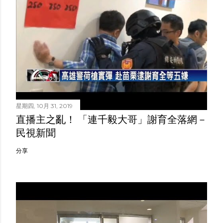
星期四, 10月 31, 2019
直播主之亂！ 「連千毅大哥」謝育全落網－
民視新聞
分享