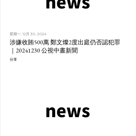
星期一, 12月 30, 2024
涉嫌收賄500萬 鄭文燦2度出庭仍否認犯罪
｜20241230 公視中晝新聞
分享