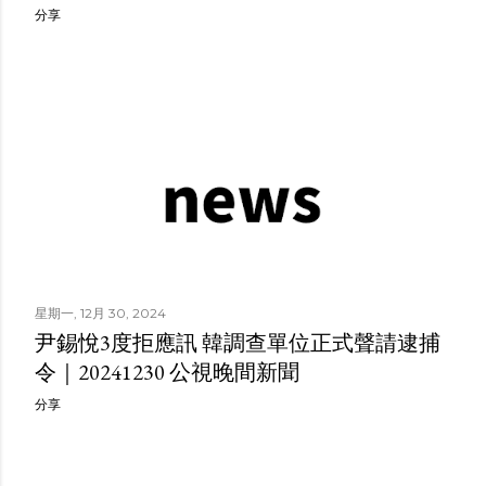
分享
星期一, 12月 30, 2024
尹錫悅3度拒應訊 韓調查單位正式聲請逮捕
令｜20241230 公視晚間新聞
分享