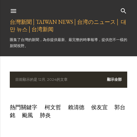
跳到主要內容
台灣新聞│TAIWAN NEWS│台湾のニュース│ 대
만 뉴스│台湾新闻
匯集了台灣的新聞，為你提供最新、最完整的時事報導，提供您不一樣的
新聞視野。
目前顯示的是 12月, 2024的文章
顯示全部
發
表
熱門關鍵字
柯文哲
賴清德
侯友宜
郭台
文
銘
颱風
肺炎
章