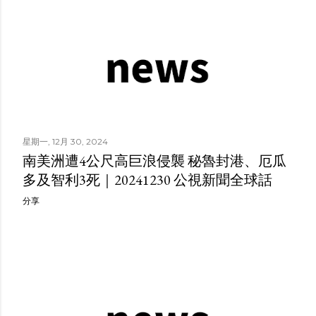
星期一, 12月 30, 2024
南美洲遭4公尺高巨浪侵襲 秘魯封港、厄瓜
多及智利3死｜20241230 公視新聞全球話
分享