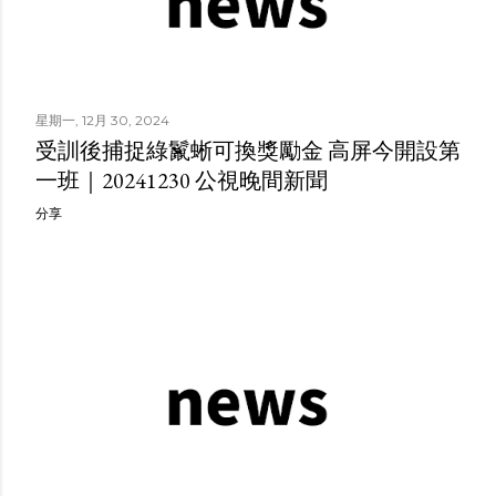
星期一, 12月 30, 2024
受訓後捕捉綠鬣蜥可換獎勵金 高屏今開設第
一班｜20241230 公視晚間新聞
分享