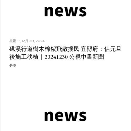
星期一, 12月 30, 2024
礁溪行道樹木棉絮飛散擾民 宜縣府：估元旦
後施工移植｜20241230 公視中晝新聞
分享