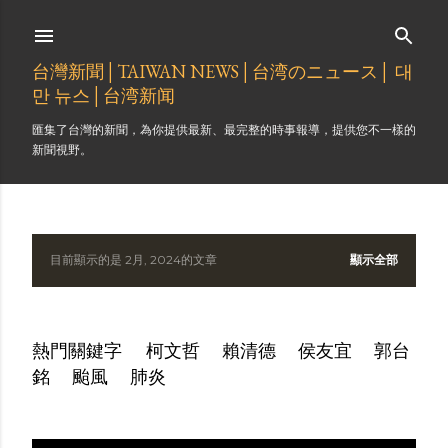
跳到主要內容
台灣新聞│TAIWAN NEWS│台湾のニュース│ 대
만 뉴스│台湾新闻
匯集了台灣的新聞，為你提供最新、最完整的時事報導，提供您不一樣的
新聞視野。
目前顯示的是 2月, 2024的文章
顯示全部
發
表
熱門關鍵字
柯文哲
賴清德
侯友宜
郭台
文
銘
颱風
肺炎
章