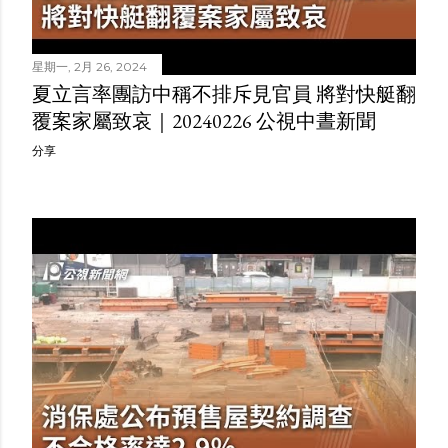
星期一, 2月 26, 2024
夏立言率團訪中稱不排斥見官員 將對快艇翻
覆案家屬致哀｜20240226 公視中晝新聞
分享