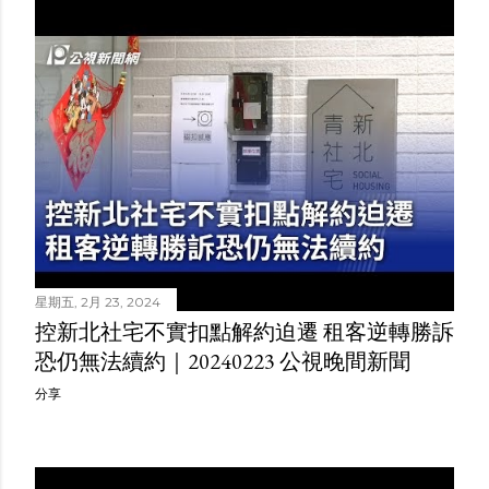
星期五, 2月 23, 2024
控新北社宅不實扣點解約迫遷 租客逆轉勝訴
恐仍無法續約｜20240223 公視晚間新聞
分享