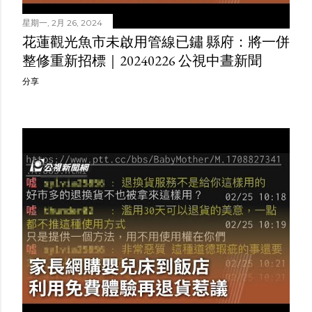
星期一, 2月 26, 2024
花蓮觀光魚市未啟用管線已鏽 縣府：將一併
整修重新招標｜20240226 公視中晝新聞
分享