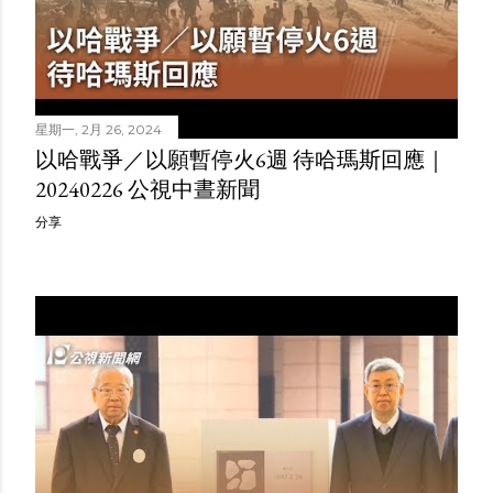
星期一, 2月 26, 2024
以哈戰爭／以願暫停火6週 待哈瑪斯回應｜
20240226 公視中晝新聞
分享