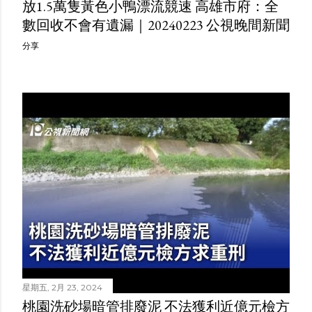
放1.5萬隻黃色小鴨漂流競速 高雄市府：全
數回收不會有遺漏｜20240223 公視晚間新聞
分享
星期五, 2月 23, 2024
桃園洗砂場暗管排廢泥 不法獲利近億元檢方