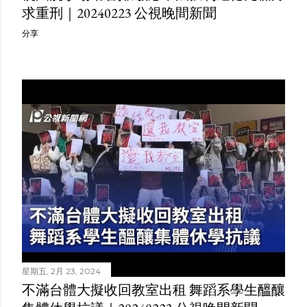
求重刑｜20240223 公視晚間新聞
分享
星期五, 2月 23, 2024
不滿台體大擬收回教室出租 舞蹈系學生醞釀