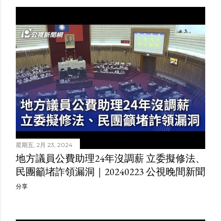
星期五, 2月 23, 2024
地方議員公費助理24年沒調薪 立委擬修法、
民團籲堵詐領漏洞｜20240223 公視晚間新聞
分享