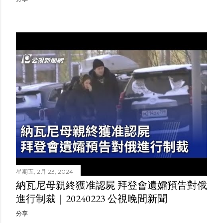
星期五, 2月 23, 2024
納瓦尼母親終獲准認屍 拜登會遺孀預告對俄
進行制裁｜20240223 公視晚間新聞
分享