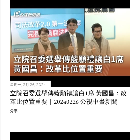
星期一, 2月 26, 2024
立院召委選舉傳藍願禮讓白1席 黃國昌：改
革比位置重要｜20240226 公視中晝新聞
分享