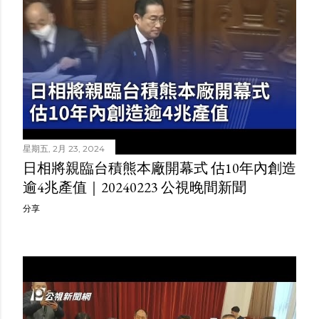
星期五, 2月 23, 2024
日相將親臨台積熊本廠開幕式 估10年內創造
逾4兆產值｜20240223 公視晚間新聞
分享