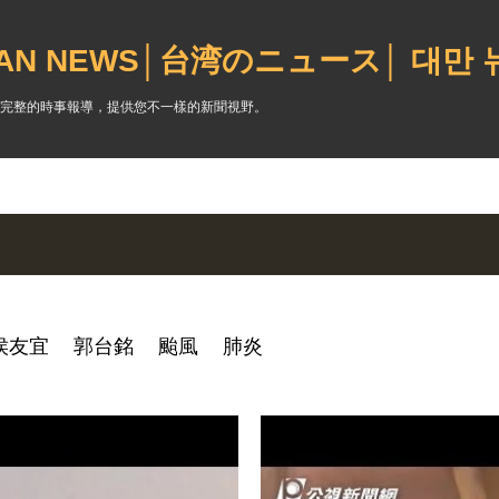
跳到主要內容
WAN NEWS│台湾のニュース│ 대만
完整的時事報導，提供您不一樣的新聞視野。
侯友宜
郭台銘
颱風
肺炎