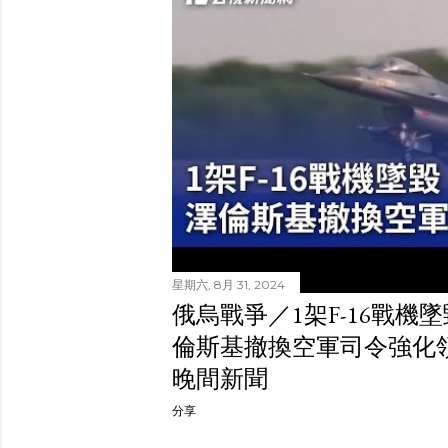
星期六, 8月 31, 2024
俄烏戰爭／1架F-16戰機
倫斯基撤換空軍司令強化領導｜
晚間新聞
分享