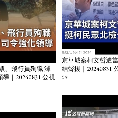
星期六, 8月 31, 2024
京華城案柯文哲遭當
墜毀、飛行員殉職 澤
結聲援｜2024083
20240831 公視
分享