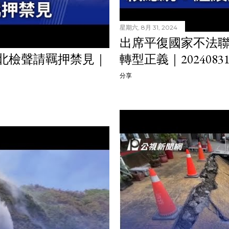
星期六, 8月 31, 2024
出席平復國家不法聯
遭北檢聲請羈押禁見｜
轉型正義｜202408
分享