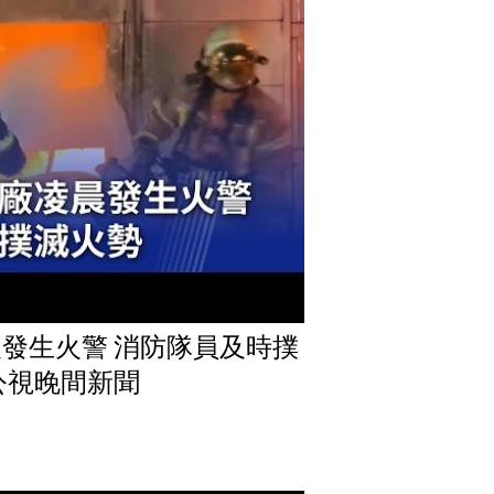
發生火警 消防隊員及時撲
1 公視晚間新聞