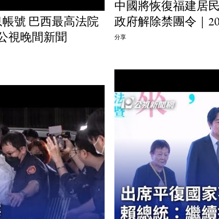
中國將恢復福建居民
帳號 巴西最高法院
政府解除禁團令｜202
1 公視晚間新聞
分享