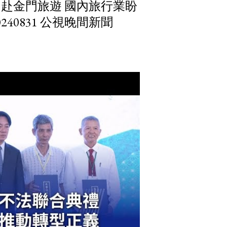
赴金門旅遊 國內旅行業盼
40831 公視晚間新聞