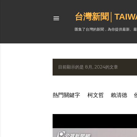
台灣新聞│TAI
匯集了台灣的新聞，為你提供最新、最
目前顯示的是 8月, 2024的文章
發
表
文
熱門關鍵字
柯文哲
賴清德
章