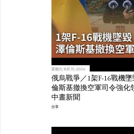
星期六, 8月 31, 2024
俄烏戰爭／1架F-16戰機
倫斯基撤換空軍司令強化領導｜
中晝新聞
分享