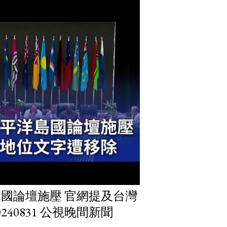
國論壇施壓 官網提及台灣
40831 公視晚間新聞