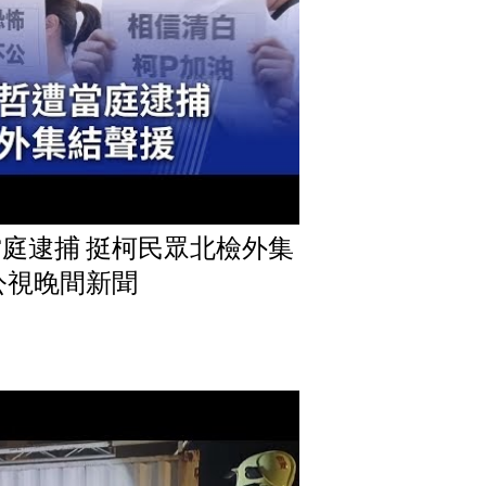
庭逮捕 挺柯民眾北檢外集
1 公視晚間新聞