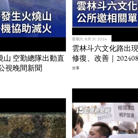
星期六, 8月 31, 2024
雲林斗六文化路出現
燒山 空勤總隊出動直
修復、改善｜20240
1 公視晚間新聞
分享