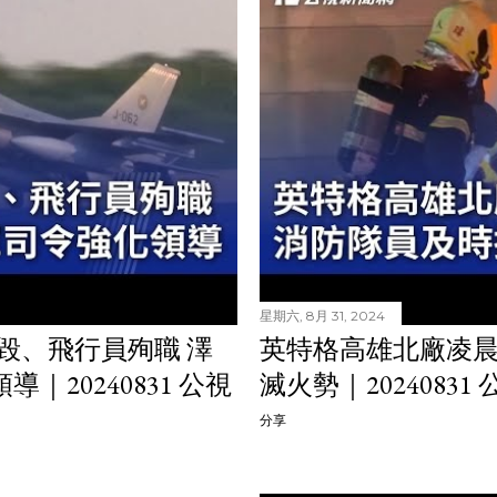
星期六, 8月 31, 2024
墜毀、飛行員殉職 澤
英特格高雄北廠凌晨
20240831 公視
滅火勢｜2024083
分享