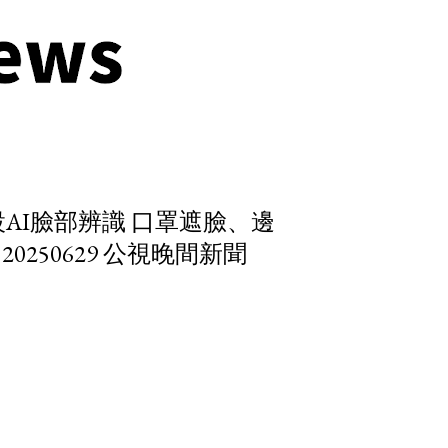
AI臉部辨識 口罩遮臉、邊
250629 公視晚間新聞