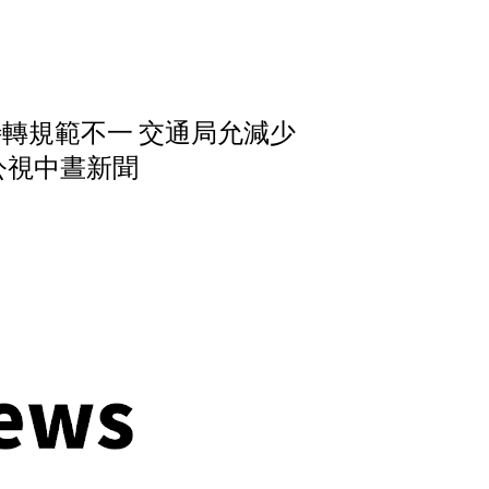
轉規範不一 交通局允減少
5 公視中晝新聞