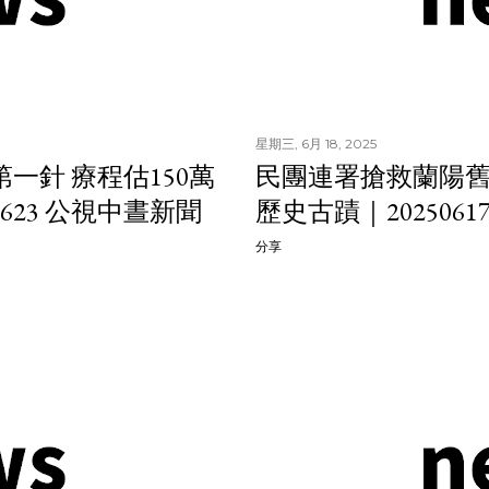
星期三, 6月 18, 2025
一針 療程估150萬
民團連署搶救蘭陽舊
623 公視中晝新聞
歷史古蹟｜202506
分享