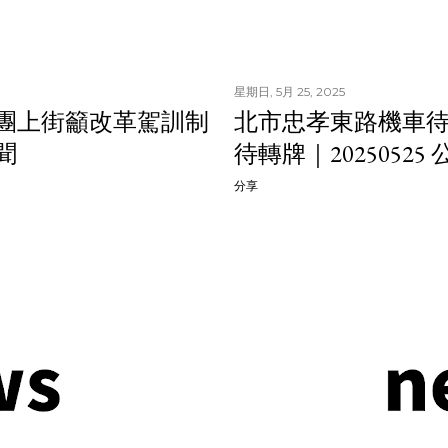
星期日, 5月 25, 2025
民團上街籲改革駕訓制
北市忠孝東路機車待
聞
待轉牌｜2025052
分享