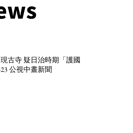
現古寺 疑日治時期「護國
623 公視中晝新聞