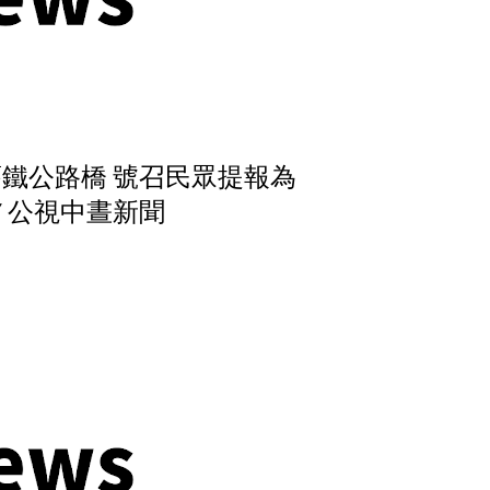
鐵公路橋 號召民眾提報為
17 公視中晝新聞