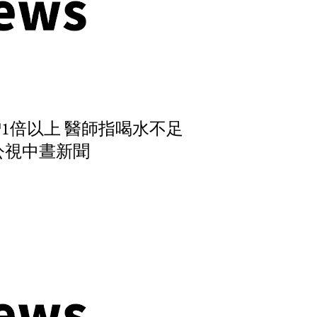
1倍以上 醫師指喝水不足
3 公視中晝新聞