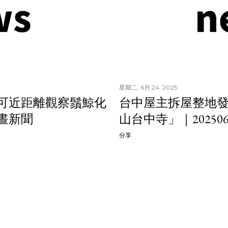
星期二, 6月 24, 2025
 可近距離觀察鬚鯨化
台中屋主拆屋整地發
中晝新聞
山台中寺」｜20250
分享