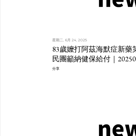
星期二, 6月 24, 2025
83歲嬤打阿茲海默症新藥第
民團籲納健保給付｜20250
分享