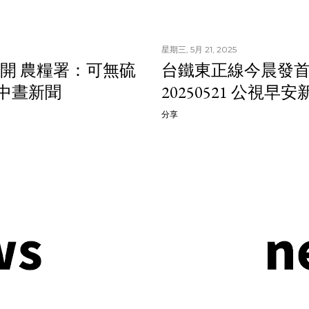
星期三, 5月 21, 2025
開 農糧署：可無硫
台鐵東正線今晨發首
視中晝新聞
20250521 公視早安
分享