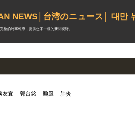
跳到主要內容
WAN NEWS│台湾のニュース│ 대만
完整的時事報導，提供您不一樣的新聞視野。
侯友宜
郭台銘
颱風
肺炎