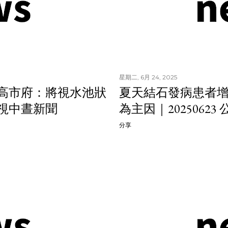
星期二, 6月 24, 2025
 高市府：將視水池狀
夏天結石發病患者增
 公視中晝新聞
為主因｜2025062
分享