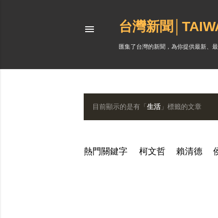
台灣新聞│TAI
匯集了台灣的新聞，為你提供最新、最
目前顯示的是有「
生活
」標籤的文章
發
表
文
熱門關鍵字
柯文哲
賴清德
章