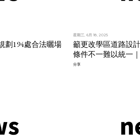
星期三, 6月 18, 2025
規劃194處合法曬場
籲更改學區道路設計
條件不一難以統一｜20
分享