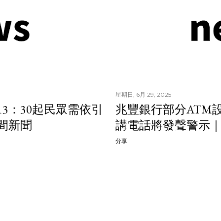
星期日, 6月 29, 2025
3：30起民眾需依引
兆豐銀行部分ATM設
午間新聞
講電話將發聲警示｜20
分享