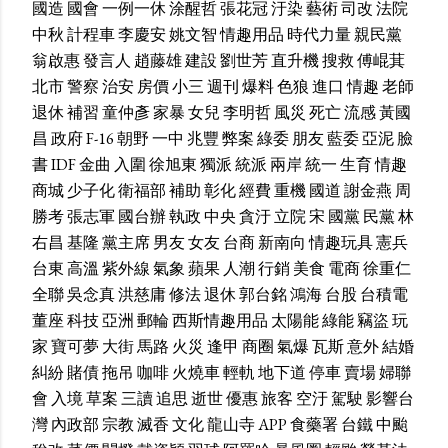
國造
國會
一例一休
涂醒哲
張花冠
汙染
藝術
司改
法院
中秋
計程車
李慶安
姚文智
情趣用品
時代力量
親民黨
翁啟惠
發言人
趙藤雄
建設
劉世芳
直升機
搜救
傅崐萁
北市
警察
治安
房價
小三
週刊
爆料
色狼
進口
情趣
老師
退休
補習
童仲彥
家暴
女兒
李明哲
風災
死亡
流感
黃國
昌
政府
F-16
朝野
一中
兆豐
弊案
綠委
朋友
藍委
亞泥
臉
書
IDF
金曲
入圍
徐旭東
獨派
統派
兩岸
統一
生育
情趣
商城
少子化
衛福部
補助
彰化
經費
重機
國道
謝金燕
周
勝考
張志軍
國台辦
執政
中央
貪汙
立院
宋
國黨
民黨
林
右昌
基隆
黨主席
男友
女友
台商
新南向
情趣玩具
憲兵
台東
高溫
紫外線
氣象
蘋果
人潮
行銷
美食
電商
徐重仁
全聯
吳念真
洪慈庸
修法
退休
郭台銘
鴻海
台股
台積電
董座
科技
亞洲
郵輪
西斯情趣用品
太陽能
綠能
竊盜
玩
家
寶可夢
大街
馬路
火災
逢甲
商圈
氣爆
瓦斯
意外
結婚
糾紛
賭債
拖吊
咖啡
火燒車
輕軌
地下道
停車
賣場
婦聯
會
入境
草案
三讀
追思
逝世
優惠
旅客
空汙
駕駛
影響台
灣
內政部
宗教
滅香
文化
龍山寺
APP
食藥署
台鐵
中颱