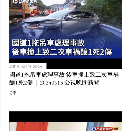
星期日, 6月 16, 2024
國道1拖吊車處理事故 後車撞上致二次車禍
釀1死2傷 ｜20240615 公視晚間新聞
分享