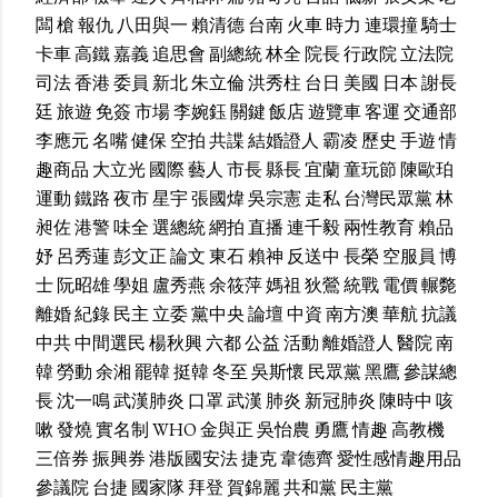
闆
槍
報仇
八田與一
賴清德
台南
火車
時力
連環撞
騎士
卡車
高鐵
嘉義
追思會
副總統
林全
院長
行政院
立法院
司法
香港
委員
新北
朱立倫
洪秀柱
台日
美國
日本
謝長
廷
旅遊
免簽
市場
李婉鈺
關鍵
飯店
遊覽車
客運
交通部
李應元
名嘴
健保
空拍
共諜
結婚證人
霸凌
歷史
手遊
情
趣商品
大立光
國際
藝人
市長
縣長
宜蘭
童玩節
陳歐珀
運動
鐵路
夜市
星宇
張國煒
吳宗憲
走私
台灣民眾黨
林
昶佐
港警
味全
選總統
網拍
直播
連千毅
兩性教育
賴品
妤
呂秀蓮
彭文正
論文
東石
賴神
反送中
長榮
空服員
博
士
阮昭雄
學姐
盧秀燕
余筱萍
媽祖
狄鶯
統戰
電價
輾斃
離婚
紀錄
民主
立委
黨中央
論壇
中資
南方澳
華航
抗議
中共
中間選民
楊秋興
六都
公益
活動
離婚證人
醫院
南
韓
勞動
余湘
罷韓
挺韓
冬至
吳斯懷
民眾黨
黑鷹
參謀總
長
沈一鳴
武漢肺炎
口罩
武漢
肺炎
新冠肺炎
陳時中
咳
嗽
發燒
實名制
WHO
金與正
吳怡農
勇鷹
情趣
高教機
三倍券
振興券
港版國安法
捷克
韋德齊
愛性感情趣用品
參議院
台捷
國家隊
拜登
賀錦麗
共和黨
民主黨