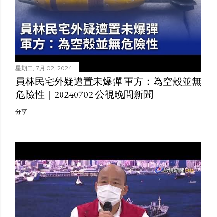
星期二, 7月 02, 2024
員林民宅外疑遭置未爆彈 軍方：為空殼並無
危險性｜20240702 公視晚間新聞
分享