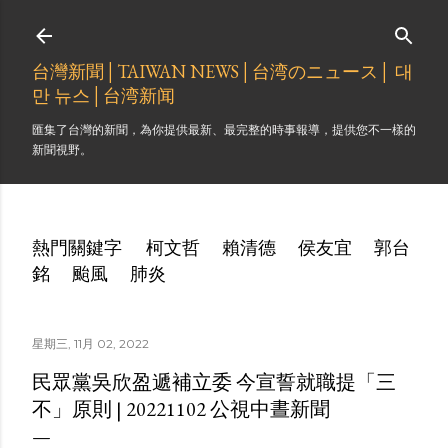
跳到主要內容
台灣新聞│TAIWAN NEWS│台湾のニュース│ 대
만 뉴스│台湾新闻
匯集了台灣的新聞，為你提供最新、最完整的時事報導，提供您不一樣的
新聞視野。
熱門關鍵字
柯文哲
賴清德
侯友宜
郭台
銘
颱風
肺炎
星期三, 11月 02, 2022
民眾黨吳欣盈遞補立委 今宣誓就職提「三
不」原則 | 20221102 公視中晝新聞