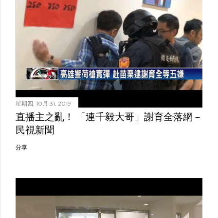
星期四, 10月 31, 2019
直播主之亂！ 「連千毅大哥」謝育全落網－
民視新聞
分享