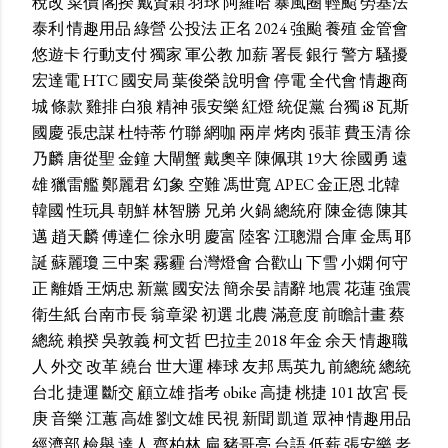
稅改
菜價
閣揆
戴資穎
羽球
阿羅哈
暴風圈
輕颱
勞基法
泰利
情趣用品
綠營
公投法
正名
2024
強颱
養殖
金管會
悠遊卡
行動支付
獨家
軍公教
加薪
署長
銀行
警方
騷擾
宏達電
HTC
國安局
葉俊榮
說明會
停電
全代會
情趣商
城
條款
雞排
白狼
精神
張安樂
紅燈
統促黨
台獨
i8
瓦斯
國慶
張忠謀
杜特蒂
竹聯
網咖
兩岸
烤肉
張菲
費玉清
徐
乃麟
唐從聖
金鐘
大閘蟹
戴奧辛
陳佩琪
19大
徐國勇
遠
雄
獵雷艦
鄭麗君
幻象
空難
馮世寬
APEC
金正恩
北韓
韓國
性玩具
朝鮮
林智勝
兄弟
火鍋
總統府
陳金德
陳其
邁
趙天麟
傅達仁
徐永明
慶富
陸客
江聰淵
合庫
金馬
耶
誕
蘇麗瓊
三中案
霧霾
台灣燈會
合歡山
下雪
小嫻
何守
正
離婚
王炳忠
新黨
國安法
簡余晏
請辭
地震
花蓮
強震
衛生紙
台南市長
翁章梁
初選
北農
滿意度
前瞻計畫
蔡
總統
賴揆
吳敦義
柯文哲
巴拉圭
2018
年金
余天
情趣職
人
外交
改革
繞台
世大運
棒球
友邦
馬英九
前總統
總統
台北
捷運
斷交
顧立雄
指考
obike
高捷
桃捷
101
故宮
長
庚
音樂
江蕙
高雄
劉文雄
民視
新聞
凱道
眾神
情趣用品
經濟部
檢舉
達人
齊柏林
扁
豬哥亮
台語
低薪
張安樂
老