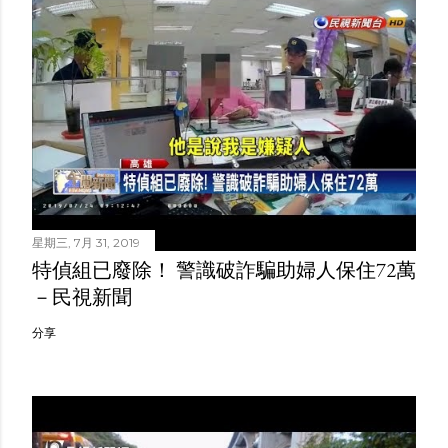
星期三, 7月 31, 2019
特偵組已廢除！ 警識破詐騙助婦人保住72萬
－民視新聞
分享