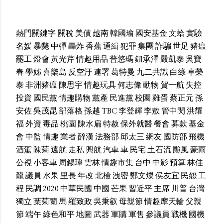
熱門關鍵字
關稅
美債
越南
韓國瑜
國安基金
文蛤
實驗
名媛
暴斃
中彈
轟炸
香蕉
通緝
犯罪
集團
詐騙
世足
豬瘟
罷工
燈會
黃光芹
情趣用品
普悠瑪
鈕承澤
嚴凱泰
吳寶
春
學姊
喜樂島
反空汙
連署
葛特曼
九二共識
白綠
卓榮
泰
非洲豬瘟
陳思宇
情趣玩具
何志偉
動物
賀一航
失控
投資
國民黨
情趣購物
黨產
民進黨
校園
雞蛋
蔡正元
孫
安佐
吳茂昆
部落格
孫越
TBC
李登輝
李敖
管中閔
洪耀
福
外資
毒品
桃園
陳水扁
特赦
保外就醫
餐會
募款
基金
會
中監
情趣
業者
醉漢
法務部
邱太三
網友
國防部
飛機
酒駕
陳菊
遠航
走私
興航
汽車
車
民宅
土石流
颱風
豪雨
公視
小客車
周錫瑋
雲林
情趣市集
台中
中影
預算
林佳
龍
議員
水果
里長
年改
北檢
洩密
鄭文燦
侯友宜
民怨
工
程
民調
2020
中華民國
中國
芒果
習近平
主席
川普
台灣
獨立
葉菊蘭
馬
羅致政
吳秉叡
母親節
情趣摩天輪
父親
節
端午
綠色和平
地圖
武器
軍購
軍售
參議員
戰機
國機