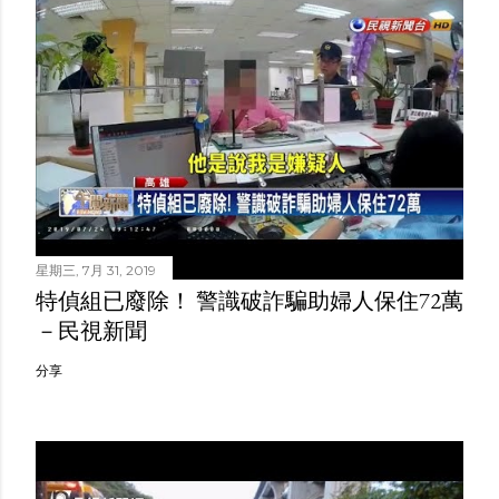
星期三, 7月 31, 2019
特偵組已廢除！ 警識破詐騙助婦人保住72萬
－民視新聞
分享