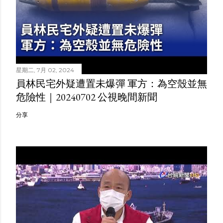
星期二, 7月 02, 2024
員林民宅外疑遭置未爆彈 軍方：為空殼並無
危險性｜20240702 公視晚間新聞
分享