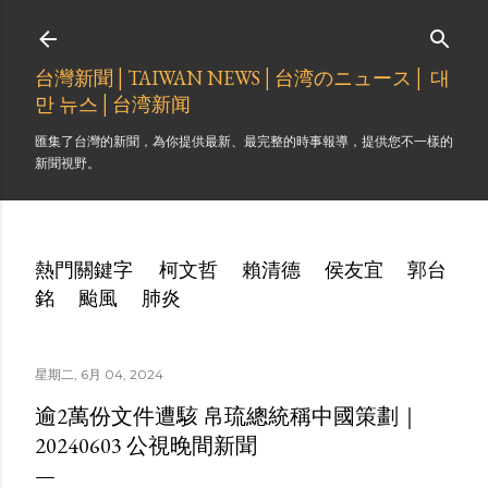
跳到主要內容
台灣新聞│TAIWAN NEWS│台湾のニュース│ 대
만 뉴스│台湾新闻
匯集了台灣的新聞，為你提供最新、最完整的時事報導，提供您不一樣的
新聞視野。
熱門關鍵字
柯文哲
賴清德
侯友宜
郭台
銘
颱風
肺炎
星期二, 6月 04, 2024
逾2萬份文件遭駭 帛琉總統稱中國策劃｜
20240603 公視晚間新聞