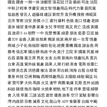
國造
國會
一例一休
涂醒哲
張花冠
汙染
藝術
司改
法院
中秋
計程車
李慶安
姚文智
情趣用品
時代力量
親民黨
翁啟惠
發言人
趙藤雄
建設
劉世芳
直升機
搜救
傅崐萁
北市
警察
治安
房價
小三
週刊
爆料
色狼
進口
情趣
老師
退休
補習
童仲彥
家暴
女兒
李明哲
風災
死亡
流感
黃國
昌
政府
F-16
朝野
一中
兆豐
弊案
綠委
朋友
藍委
亞泥
臉
書
IDF
金曲
入圍
徐旭東
獨派
統派
兩岸
統一
生育
情趣
商城
少子化
衛福部
補助
彰化
經費
重機
國道
謝金燕
周
勝考
張志軍
國台辦
執政
中央
貪汙
立院
宋
國黨
民黨
林
右昌
基隆
黨主席
男友
女友
台商
新南向
情趣玩具
憲兵
台東
高溫
紫外線
氣象
蘋果
人潮
行銷
美食
電商
徐重仁
全聯
吳念真
洪慈庸
修法
退休
郭台銘
鴻海
台股
台積電
董座
科技
亞洲
郵輪
西斯情趣用品
太陽能
綠能
竊盜
玩
家
寶可夢
大街
馬路
火災
逢甲
商圈
氣爆
瓦斯
意外
結婚
糾紛
賭債
拖吊
咖啡
火燒車
輕軌
地下道
停車
賣場
婦聯
會
入境
草案
三讀
追思
逝世
優惠
旅客
空汙
駕駛
影響台
灣
內政部
宗教
滅香
文化
龍山寺
APP
食藥署
台鐵
中颱