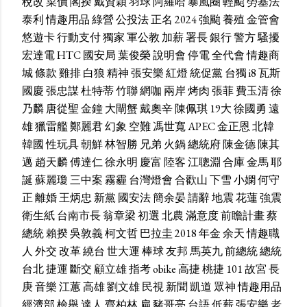
稅改
菜價
閣揆
戴資穎
羽球
阿羅哈
暴風圈
輕颱
勞基法
泰利
情趣用品
綠營
公投法
正名
2024
強颱
養殖
金管會
悠遊卡
行動支付
獨家
軍公教
加薪
署長
銀行
警方
騷擾
宏達電
HTC
國安局
葉俊榮
說明會
停電
全代會
情趣商
城
條款
雞排
白狼
精神
張安樂
紅燈
統促黨
台獨
i8
瓦斯
國慶
張忠謀
杜特蒂
竹聯
網咖
兩岸
烤肉
張菲
費玉清
徐
乃麟
唐從聖
金鐘
大閘蟹
戴奧辛
陳佩琪
19大
徐國勇
遠
雄
獵雷艦
鄭麗君
幻象
空難
馮世寬
APEC
金正恩
北韓
韓國
性玩具
朝鮮
林智勝
兄弟
火鍋
總統府
陳金德
陳其
邁
趙天麟
傅達仁
徐永明
慶富
陸客
江聰淵
合庫
金馬
耶
誕
蘇麗瓊
三中案
霧霾
台灣燈會
合歡山
下雪
小嫻
何守
正
離婚
王炳忠
新黨
國安法
簡余晏
請辭
地震
花蓮
強震
衛生紙
台南市長
翁章梁
初選
北農
滿意度
前瞻計畫
蔡
總統
賴揆
吳敦義
柯文哲
巴拉圭
2018
年金
余天
情趣職
人
外交
改革
繞台
世大運
棒球
友邦
馬英九
前總統
總統
台北
捷運
斷交
顧立雄
指考
obike
高捷
桃捷
101
故宮
長
庚
音樂
江蕙
高雄
劉文雄
民視
新聞
凱道
眾神
情趣用品
經濟部
檢舉
達人
齊柏林
扁
豬哥亮
台語
低薪
張安樂
老