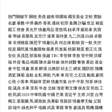
熱門關鍵字
關稅
美債
越南
韓國瑜
國安基金
文蛤
實驗
名媛
暴斃
中彈
轟炸
香蕉
通緝
犯罪
集團
詐騙
世足
豬瘟
罷工
燈會
黃光芹
情趣用品
普悠瑪
鈕承澤
嚴凱泰
吳寶
春
學姊
喜樂島
反空汙
連署
葛特曼
九二共識
白綠
卓榮
泰
非洲豬瘟
陳思宇
情趣玩具
何志偉
動物
賀一航
失控
投資
國民黨
情趣購物
黨產
民進黨
校園
雞蛋
蔡正元
孫
安佐
吳茂昆
部落格
孫越
TBC
李登輝
李敖
管中閔
洪耀
福
外資
毒品
桃園
陳水扁
特赦
保外就醫
餐會
募款
基金
會
中監
情趣
業者
醉漢
法務部
邱太三
網友
國防部
飛機
酒駕
陳菊
遠航
走私
興航
汽車
車
民宅
土石流
颱風
豪雨
公視
小客車
周錫瑋
雲林
情趣市集
台中
中影
預算
林佳
龍
議員
水果
里長
年改
北檢
洩密
鄭文燦
侯友宜
民怨
工
程
民調
2020
中華民國
中國
芒果
習近平
主席
川普
台灣
獨立
葉菊蘭
馬
羅致政
吳秉叡
母親節
情趣摩天輪
父親
節
端午
綠色和平
地圖
武器
軍購
軍售
參議員
戰機
國機