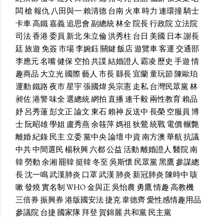
闆
槍
報仇
八田與一
賴清德
台南
火車
時力
連環撞
騎士
卡車
高鐵
嘉義
追思會
副總統
林全
院長
行政院
立法院
司法
香港
委員
新北
朱立倫
洪秀柱
台日
美國
日本
謝長
廷
旅遊
免簽
市場
李婉鈺
關鍵
飯店
遊覽車
客運
交通部
李應元
名嘴
健保
空拍
共諜
結婚證人
霸凌
歷史
手遊
情
趣商品
大立光
國際
藝人
市長
縣長
宜蘭
童玩節
陳歐珀
運動
鐵路
夜市
星宇
張國煒
吳宗憲
走私
台灣民眾黨
林
昶佐
港警
味全
選總統
網拍
直播
連千毅
兩性教育
賴品
妤
呂秀蓮
彭文正
論文
東石
賴神
反送中
長榮
空服員
博
士
阮昭雄
學姐
盧秀燕
余筱萍
媽祖
狄鶯
統戰
電價
輾斃
離婚
紀錄
民主
立委
黨中央
論壇
中資
南方澳
華航
抗議
中共
中間選民
楊秋興
六都
公益
活動
離婚證人
醫院
南
韓
勞動
余湘
罷韓
挺韓
冬至
吳斯懷
民眾黨
黑鷹
參謀總
長
沈一鳴
武漢肺炎
口罩
武漢
肺炎
新冠肺炎
陳時中
咳
嗽
發燒
實名制
WHO
金與正
吳怡農
勇鷹
情趣
高教機
三倍券
振興券
港版國安法
捷克
韋德齊
愛性感情趣用品
參議院
台捷
國家隊
拜登
賀錦麗
共和黨
民主黨