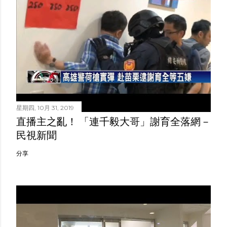
星期四, 10月 31, 2019
直播主之亂！ 「連千毅大哥」謝育全落網－
民視新聞
分享