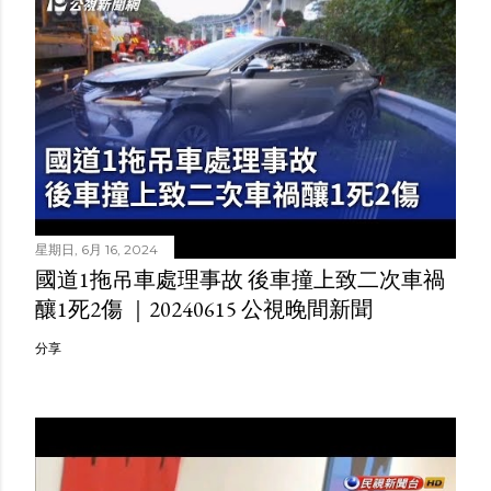
星期日, 6月 16, 2024
國道1拖吊車處理事故 後車撞上致二次車禍
釀1死2傷 ｜20240615 公視晚間新聞
分享