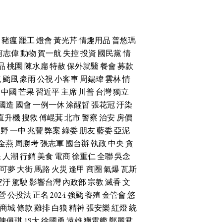
豬瘟
罷工
燈會
黃光芹
情趣用品
普悠瑪
何志偉
動物
賀一航
失控
投資
國民黨
情
品
桃園
陳水扁
特赦
保外就醫
餐會
募款
流
颱風
豪雨
公視
小客車
周錫瑋
雲林
情
中國
芒果
習近平
主席
川普
台灣
獨立
國造
國會
一例一休
涂醒哲
張花冠
汙染
直升機
搜救
傅崐萁
北市
警察
治安
房價
朝野
一中
兆豐
弊案
綠委
朋友
藍委
亞泥
金燕
周勝考
張志軍
國台辦
執政
中央
貪
果
人潮
行銷
美食
電商
徐重仁
全聯
吳念
可夢
大街
馬路
火災
逢甲
商圈
氣爆
瓦斯
空汙
駕駛
影響台灣
內政部
宗教
滅香
文
營
公投法
正名
2024
強颱
養殖
金管會
悠
商城
條款
雞排
白狼
精神
張安樂
紅燈
統
陳佩琪
19大
徐國勇
遠雄
獵雷艦
鄭麗君