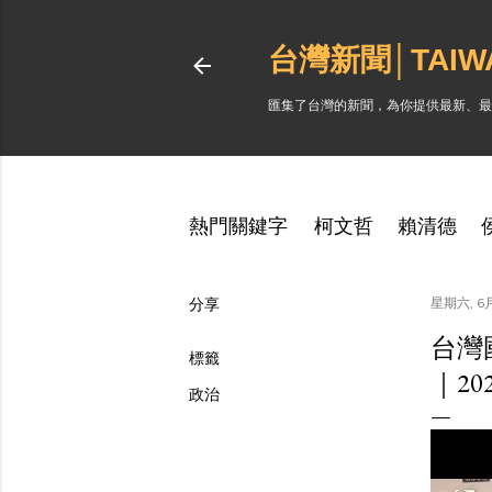
台灣新聞│TAI
匯集了台灣的新聞，為你提供最新、最
熱門關鍵字
柯文哲
賴清德
分享
星期六, 6月
台灣
標籤
｜20
政治