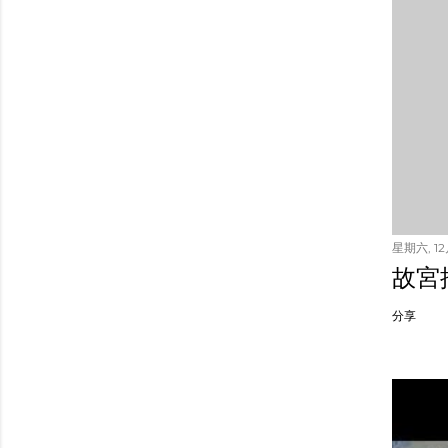
星期六, 12月
故宮
分享