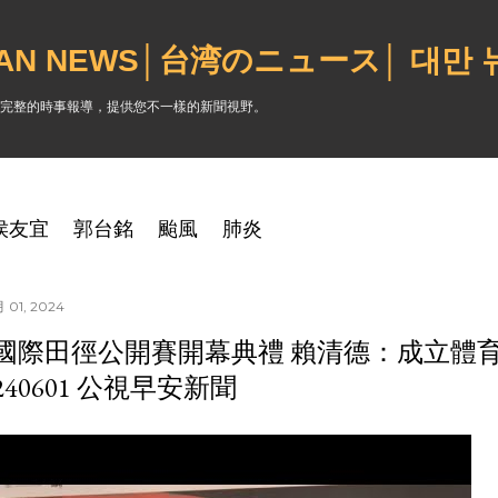
跳到主要內容
WAN NEWS│台湾のニュース│ 대만
完整的時事報導，提供您不一樣的新聞視野。
侯友宜
郭台銘
颱風
肺炎
 01, 2024
國際田徑公開賽開幕典禮 賴清德：成立體
240601 公視早安新聞