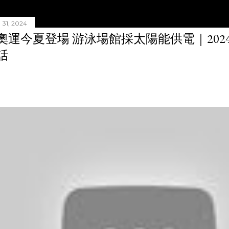
31, 2024
奧運今夏登場 游泳場館採太陽能供電｜20240
話