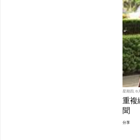
星期四, 8月
重複繳
聞
分享