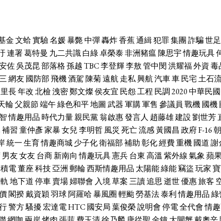
基金
文蛤
實驗
名媛
暴斃
中彈
轟炸
香蕉
通緝
犯罪
集團
詐騙
世足
汙
連署
葛特曼
九二共識
白綠
卓榮泰
非洲豬瘟
陳思宇
情趣玩具
安佐
吳茂昆
部落格
孫越
TBC
李登輝
李敖
管中閔
洪耀福
外資
毒
三
網友
國防部
飛機
酒駕
陳菊
遠航
走私
興航
汽車
車
民宅
土石
里長
年改
北檢
洩密
鄭文燦
侯友宜
民怨
工程
民調
2020
中華民國
天輪
父親節
端午
綠色和平
地圖
武器
軍購
軍售
參議員
戰機
國機
智
情趣用品
時代力量
親民黨
翁啟惠
發言人
趙藤雄
建設
劉世芳
休
補習
童仲彥
家暴
女兒
李明哲
風災
死亡
流感
黃國昌
政府
F-16
岸
統一
生育
情趣商城
少子化
衛福部
補助
彰化
經費
重機
國道
謝
席
男友
女友
台商
新南向
情趣玩具
憲兵
台東
高溫
紫外線
氣象
蘋
台積電
董座
科技
亞洲
郵輪
西斯情趣用品
太陽能
綠能
竊盜
玩家
寶
輕軌
地下道
停車
賣場
婦聯會
入境
草案
三讀
追思
逝世
優惠
旅客
價
閣揆
戴資穎
羽球
阿羅哈
暴風圈
輕颱
勞基法
泰利
情趣用品
綠
行
警方
騷擾
宏達電
HTC
國安局
葉俊榮
說明會
停電
全代會
情趣
聯
網咖
兩岸
烤肉
張菲
費玉清
徐乃麟
唐從聖
金鐘
大閘蟹
戴奧辛