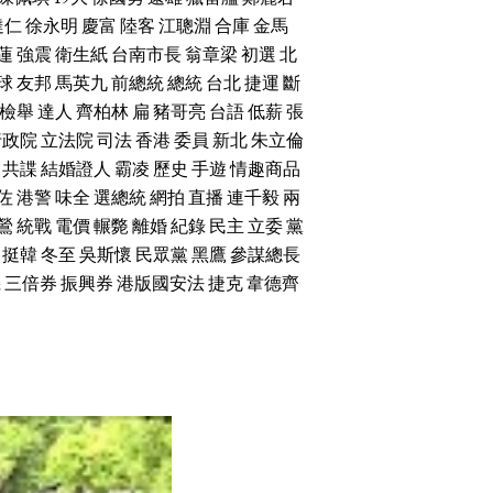
達仁
徐永明
慶富
陸客
江聰淵
合庫
金馬
蓮
強震
衛生紙
台南市長
翁章梁
初選
北
球
友邦
馬英九
前總統
總統
台北
捷運
斷
檢舉
達人
齊柏林
扁
豬哥亮
台語
低薪
張
行政院
立法院
司法
香港
委員
新北
朱立倫
共諜
結婚證人
霸凌
歷史
手遊
情趣商品
佐
港警
味全
選總統
網拍
直播
連千毅
兩
鶯
統戰
電價
輾斃
離婚
紀錄
民主
立委
黨
挺韓
冬至
吳斯懷
民眾黨
黑鷹
參謀總長
機
三倍券
振興券
港版國安法
捷克
韋德齊