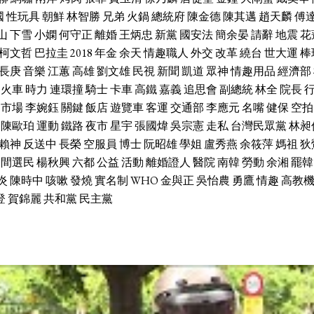
國
性玩具
朝鮮
林智勝
兄弟
火鍋
總統府
陳金德
陳其邁
趙天麟
傅
山
下雪
小嫻
何守正
離婚
王炳忠
新黨
國安法
簡余晏
請辭
地震
花
柯文哲
巴拉圭
2018
年金
余天
情趣職人
外交
改革
繞台
世大運
棒
長庚
音樂
江蕙
高雄
劉文雄
民視
新聞
凱道
眾神
情趣用品
經濟部
火車
時力
連環撞
騎士
卡車
高鐵
嘉義
追思會
副總統
林全
院長
市場
李婉鈺
關鍵
飯店
遊覽車
客運
交通部
李應元
名嘴
健保
空拍
陳歐珀
運動
鐵路
夜市
星宇
張國煒
吳宗憲
走私
台灣民眾黨
林昶
賴神
反送中
長榮
空服員
博士
阮昭雄
學姐
盧秀燕
余筱萍
媽祖
狄
中間選民
楊秋興
六都
公益
活動
離婚證人
醫院
南韓
勞動
余湘
罷韓
炎
陳時中
咳嗽
發燒
實名制
WHO
金與正
吳怡農
勇鷹
情趣
高教
登
賀錦麗
共和黨
民主黨