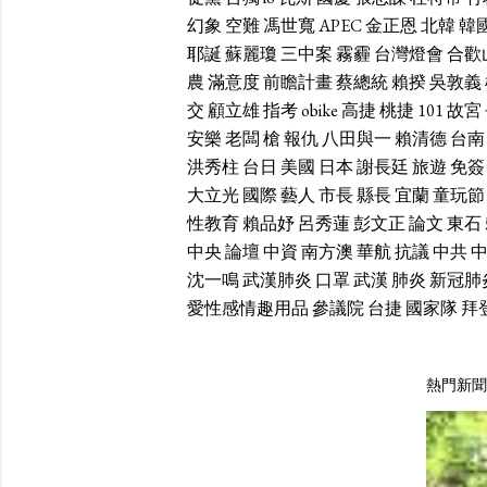
幻象
空難
馮世寬
APEC
金正恩
北韓
韓
耶誕
蘇麗瓊
三中案
霧霾
台灣燈會
合歡
農
滿意度
前瞻計畫
蔡總統
賴揆
吳敦義
交
顧立雄
指考
obike
高捷
桃捷
101
故宮
安樂
老闆
槍
報仇
八田與一
賴清德
台南
洪秀柱
台日
美國
日本
謝長廷
旅遊
免簽
大立光
國際
藝人
市長
縣長
宜蘭
童玩節
性教育
賴品妤
呂秀蓮
彭文正
論文
東石
中央
論壇
中資
南方澳
華航
抗議
中共
沈一鳴
武漢肺炎
口罩
武漢
肺炎
新冠肺
愛性感情趣用品
參議院
台捷
國家隊
拜
熱門新聞