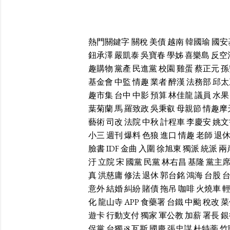
熱門關鍵字
關稅
美債
越南
韓國瑜
國安
鈕承澤
嚴凱泰
吳寶春
學姊
喜樂島
反空
趣購物
黨產
民進黨
校園
雞蛋
蔡正元
孫
基金會
中監
情趣
業者
醉漢
法務部
邱太
趣市集
台中
中影
預算
林佳龍
議員
水果
葉菊蘭
馬
羅致政
吳秉叡
母親節
情趣摩
藝術
司改
法院
中秋
計程車
李慶安
姚文
小三
週刊
爆料
色狼
進口
情趣
老師
退
臉書
IDF
金曲
入圍
徐旭東
獨派
統派
兩
汙
立院
宋
國黨
民黨
林右昌
基隆
黨主
真
洪慈庸
修法
退休
郭台銘
鴻海
台股
意外
結婚
糾紛
賭債
拖吊
咖啡
火燒車
化
龍山寺
APP
食藥署
台鐵
中颱
稅改
菜
遊卡
行動支付
獨家
軍公教
加薪
署長
銀
促黨
台獨
i8
瓦斯
國慶
張忠謀
杜特蒂
竹