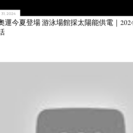
31, 2024
奧運今夏登場 游泳場館採太陽能供電｜20240
話