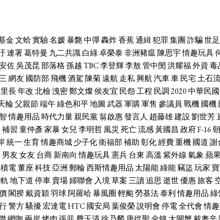
基金
文蛤
實驗
名媛
暴斃
中彈
轟炸
香蕉
通緝
犯罪
集團
詐騙
世足
汙
連署
葛特曼
九二共識
白綠
卓榮泰
非洲豬瘟
陳思宇
情趣玩具
安佐
吳茂昆
部落格
孫越
TBC
李登輝
李敖
管中閔
洪耀福
外資
毒
三
網友
國防部
飛機
酒駕
陳菊
遠航
走私
興航
汽車
車
民宅
土石
里長
年改
北檢
洩密
鄭文燦
侯友宜
民怨
工程
民調
2020
中華民國
天輪
父親節
端午
綠色和平
地圖
武器
軍購
軍售
參議員
戰機
國機
智
情趣用品
時代力量
親民黨
翁啟惠
發言人
趙藤雄
建設
劉世芳
休
補習
童仲彥
家暴
女兒
李明哲
風災
死亡
流感
黃國昌
政府
F-16
岸
統一
生育
情趣商城
少子化
衛福部
補助
彰化
經費
重機
國道
謝
席
男友
女友
台商
新南向
情趣玩具
憲兵
台東
高溫
紫外線
氣象
蘋
台積電
董座
科技
亞洲
郵輪
西斯情趣用品
太陽能
綠能
竊盜
玩家
寶
輕軌
地下道
停車
賣場
婦聯會
入境
草案
三讀
追思
逝世
優惠
旅客
價
閣揆
戴資穎
羽球
阿羅哈
暴風圈
輕颱
勞基法
泰利
情趣用品
綠
行
警方
騷擾
宏達電
HTC
國安局
葉俊榮
說明會
停電
全代會
情趣
聯
網咖
兩岸
烤肉
張菲
費玉清
徐乃麟
唐從聖
金鐘
大閘蟹
戴奧辛