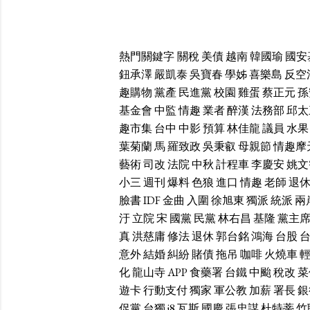
熱門關鍵字
關稅
美債
越南
韓國瑜
國安
鈕承澤
嚴凱泰
吳寶春
學姊
喜樂島
反空
趣購物
黨產
民進黨
校園
雞蛋
蔡正元
孫
基金會
中監
情趣
業者
醉漢
法務部
邱太
趣市集
台中
中影
預算
林佳龍
議員
水果
葉菊蘭
馬
羅致政
吳秉叡
母親節
情趣摩
藝術
司改
法院
中秋
計程車
李慶安
姚文
小三
週刊
爆料
色狼
進口
情趣
老師
退
臉書
IDF
金曲
入圍
徐旭東
獨派
統派
兩
汙
立院
宋
國黨
民黨
林右昌
基隆
黨主
真
洪慈庸
修法
退休
郭台銘
鴻海
台股
意外
結婚
糾紛
賭債
拖吊
咖啡
火燒車
化
龍山寺
APP
食藥署
台鐵
中颱
稅改
菜
遊卡
行動支付
獨家
軍公教
加薪
署長
銀
促黨
台獨
i8
瓦斯
國慶
張忠謀
杜特蒂
竹