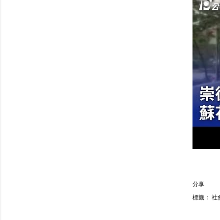
分享
標籤：
社