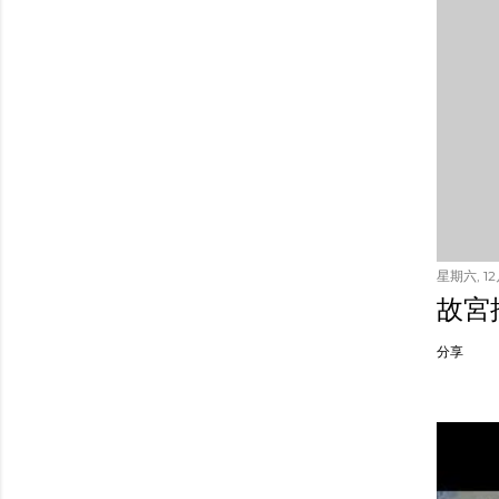
星期六, 12月
故宮
分享