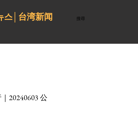
 뉴스│台湾新闻
搜尋
240603 公