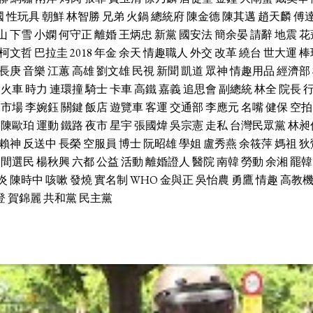
國
性玩具
朝鮮
林智勝
兄弟
火鍋
總統府
陳金德
陳其邁
趙天麟
傅
山
下雪
小嫻
何守正
離婚
王炳忠
新黨
國安法
簡余晏
請辭
地震
花
柯文哲
巴拉圭
2018
年金
余天
情趣職人
外交
改革
繞台
世大運
棒
長庚
音樂
江蕙
高雄
劉文雄
民視
新聞
凱道
眾神
情趣用品
經濟部
火車
時力
連環撞
騎士
卡車
高鐵
嘉義
追思會
副總統
林全
院長
市場
李婉鈺
關鍵
飯店
遊覽車
客運
交通部
李應元
名嘴
健保
空拍
陳歐珀
運動
鐵路
夜市
星宇
張國煒
吳宗憲
走私
台灣民眾黨
林昶
賴神
反送中
長榮
空服員
博士
阮昭雄
學姐
盧秀燕
余筱萍
媽祖
狄
中間選民
楊秋興
六都
公益
活動
離婚證人
醫院
南韓
勞動
余湘
罷韓
炎
陳時中
咳嗽
發燒
實名制
WHO
金與正
吳怡農
勇鷹
情趣
高教
登
賀錦麗
共和黨
民主黨