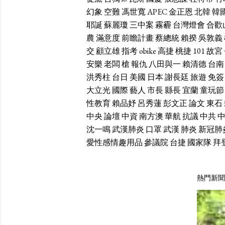
幻象
空難
馮世寬
APEC
金正恩
北韓
韓
耶誕
蘇麗瓊
三中案
霧霾
台灣燈會
合歡
農
滿意度
前瞻計畫
蔡總統
賴揆
吳敦義
交
顧立雄
指考
obike
高捷
桃捷
101
故宮
安樂
老闆
槍
報仇
八田與一
賴清德
台南
洪秀柱
台日
美國
日本
謝長廷
旅遊
免簽
大立光
國際
藝人
市長
縣長
宜蘭
童玩節
性教育
賴品妤
呂秀蓮
彭文正
論文
東石
中央
論壇
中資
南方澳
華航
抗議
中共
沈一鳴
武漢肺炎
口罩
武漢
肺炎
新冠肺
愛性感情趣用品
參議院
台捷
國家隊
拜
熱門新聞