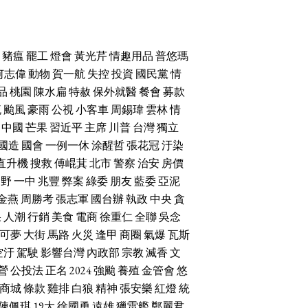
豬瘟
罷工
燈會
黃光芹
情趣用品
普悠瑪
何志偉
動物
賀一航
失控
投資
國民黨
情
品
桃園
陳水扁
特赦
保外就醫
餐會
募款
流
颱風
豪雨
公視
小客車
周錫瑋
雲林
情
中國
芒果
習近平
主席
川普
台灣
獨立
國造
國會
一例一休
涂醒哲
張花冠
汙染
直升機
搜救
傅崐萁
北市
警察
治安
房價
朝野
一中
兆豐
弊案
綠委
朋友
藍委
亞泥
金燕
周勝考
張志軍
國台辦
執政
中央
貪
果
人潮
行銷
美食
電商
徐重仁
全聯
吳念
可夢
大街
馬路
火災
逢甲
商圈
氣爆
瓦斯
空汙
駕駛
影響台灣
內政部
宗教
滅香
文
營
公投法
正名
2024
強颱
養殖
金管會
悠
商城
條款
雞排
白狼
精神
張安樂
紅燈
統
陳佩琪
19大
徐國勇
遠雄
獵雷艦
鄭麗君