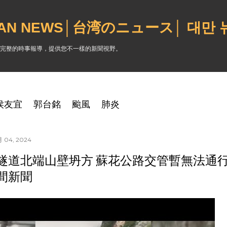
跳到主要內容
WAN NEWS│台湾のニュース│ 대만
完整的時事報導，提供您不一樣的新聞視野。
侯友宜
郭台銘
颱風
肺炎
 04, 2024
隧道北端山壁坍方 蘇花公路交管暫無法通行｜20
間新聞