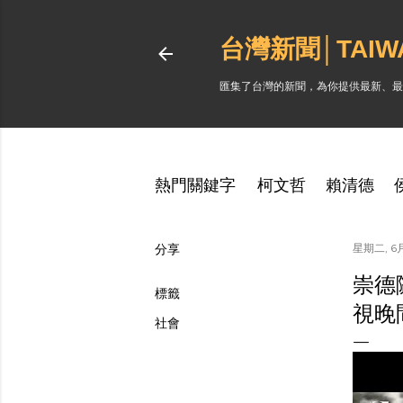
台灣新聞│TAI
匯集了台灣的新聞，為你提供最新、最
熱門關鍵字
柯文哲
賴清德
分享
星期二, 6月
崇德
標籤
視晚
社會