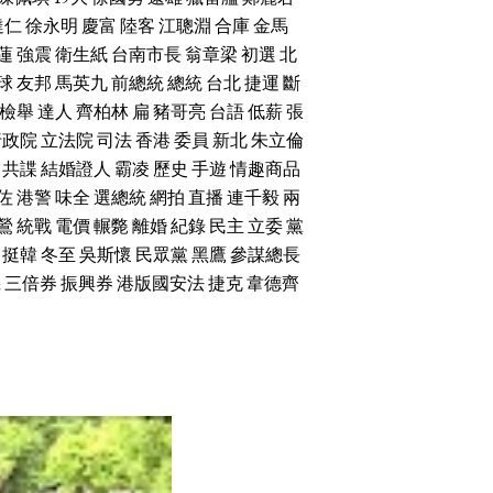
達仁
徐永明
慶富
陸客
江聰淵
合庫
金馬
蓮
強震
衛生紙
台南市長
翁章梁
初選
北
球
友邦
馬英九
前總統
總統
台北
捷運
斷
檢舉
達人
齊柏林
扁
豬哥亮
台語
低薪
張
行政院
立法院
司法
香港
委員
新北
朱立倫
共諜
結婚證人
霸凌
歷史
手遊
情趣商品
佐
港警
味全
選總統
網拍
直播
連千毅
兩
鶯
統戰
電價
輾斃
離婚
紀錄
民主
立委
黨
挺韓
冬至
吳斯懷
民眾黨
黑鷹
參謀總長
機
三倍券
振興券
港版國安法
捷克
韋德齊