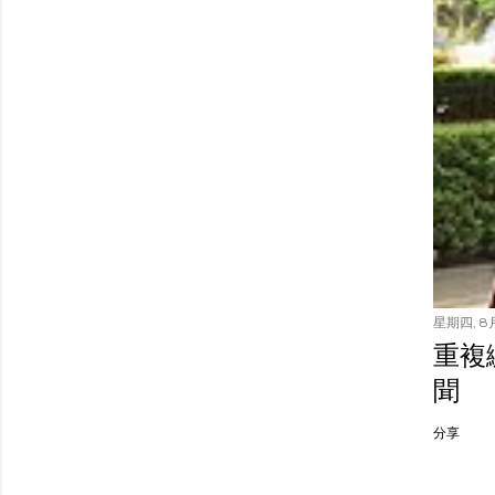
星期四, 8月
重複繳
聞
分享