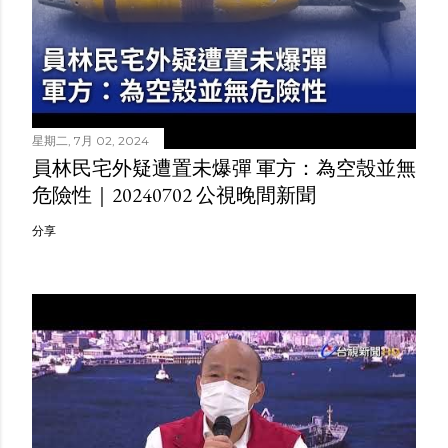
星期二, 7月 02, 2024
員林民宅外疑遭置未爆彈 軍方：為空殼並無
危險性｜20240702 公視晚間新聞
分享