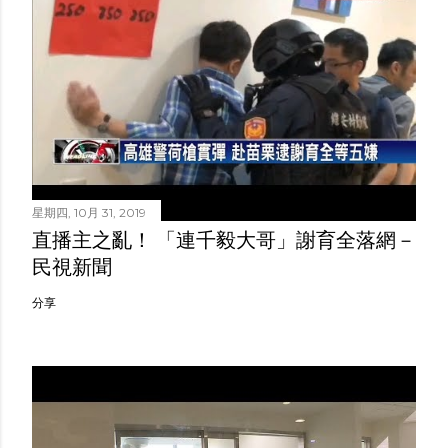
星期四, 10月 31, 2019
直播主之亂！ 「連千毅大哥」謝育全落網－
民視新聞
分享