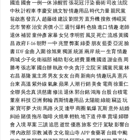
國造
國會
一例一休
涂醒哲
張花冠
汙染
藝術
司改
法院
中秋
計程車
李慶安
姚文智
情趣用品
時代力量
親民黨
翁啟惠
發言人
趙藤雄
建設
劉世芳
直升機
搜救
傅崐萁
北市
警察
治安
房價
小三
週刊
爆料
色狼
進口
情趣
老師
退休
補習
童仲彥
家暴
女兒
李明哲
風災
死亡
流感
黃國
昌
政府
F-16
朝野
一中
兆豐
弊案
綠委
朋友
藍委
亞泥
臉
書
IDF
金曲
入圍
徐旭東
獨派
統派
兩岸
統一
生育
情趣
商城
少子化
衛福部
補助
彰化
經費
重機
國道
謝金燕
周
勝考
張志軍
國台辦
執政
中央
貪汙
立院
宋
國黨
民黨
林
右昌
基隆
黨主席
男友
女友
台商
新南向
情趣玩具
憲兵
台東
高溫
紫外線
氣象
蘋果
人潮
行銷
美食
電商
徐重仁
全聯
吳念真
洪慈庸
修法
退休
郭台銘
鴻海
台股
台積電
董座
科技
亞洲
郵輪
西斯情趣用品
太陽能
綠能
竊盜
玩
家
寶可夢
大街
馬路
火災
逢甲
商圈
氣爆
瓦斯
意外
結婚
糾紛
賭債
拖吊
咖啡
火燒車
輕軌
地下道
停車
賣場
婦聯
會
入境
草案
三讀
追思
逝世
優惠
旅客
空汙
駕駛
影響台
灣
內政部
宗教
滅香
文化
龍山寺
APP
食藥署
台鐵
中颱