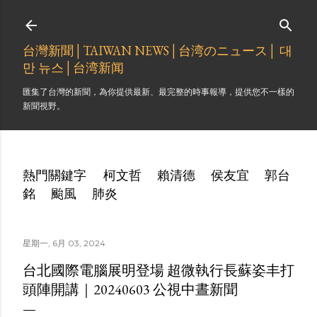
跳到主要內容
台灣新聞│TAIWAN NEWS│台湾のニュース│ 대
만 뉴스│台湾新闻
匯集了台灣的新聞，為你提供最新、最完整的時事報導，提供您不一樣的
新聞視野。
熱門關鍵字
柯文哲
賴清德
侯友宜
郭台
銘
颱風
肺炎
星期一, 6月 03, 2024
台北國際電腦展明登場 超微執行長蘇姿丰打
頭陣開講｜20240603 公視中晝新聞