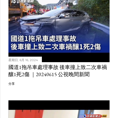
星期日, 6月 16, 2024
國道1拖吊車處理事故 後車撞上致二次車禍
釀1死2傷 ｜20240615 公視晚間新聞
分享