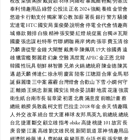
稅改
菜價
閣揆
戴資穎
羽球
阿羅哈
暴風圈
輕颱
勞基法
泰利
情趣用品
綠營
公投法
正名
2024
強颱
養殖
金管會
悠遊卡
行動支付
獨家
軍公教
加薪
署長
銀行
警方
騷擾
宏達電
HTC
國安局
葉俊榮
說明會
停電
全代會
情趣商
城
條款
雞排
白狼
精神
張安樂
紅燈
統促黨
台獨
i8
瓦斯
國慶
張忠謀
杜特蒂
竹聯
網咖
兩岸
烤肉
張菲
費玉清
徐
乃麟
唐從聖
金鐘
大閘蟹
戴奧辛
陳佩琪
19大
徐國勇
遠
雄
獵雷艦
鄭麗君
幻象
空難
馮世寬
APEC
金正恩
北韓
韓國
性玩具
朝鮮
林智勝
兄弟
火鍋
總統府
陳金德
陳其
邁
趙天麟
傅達仁
徐永明
慶富
陸客
江聰淵
合庫
金馬
耶
誕
蘇麗瓊
三中案
霧霾
台灣燈會
合歡山
下雪
小嫻
何守
正
離婚
王炳忠
新黨
國安法
簡余晏
請辭
地震
花蓮
強震
衛生紙
台南市長
翁章梁
初選
北農
滿意度
前瞻計畫
蔡
總統
賴揆
吳敦義
柯文哲
巴拉圭
2018
年金
余天
情趣職
人
外交
改革
繞台
世大運
棒球
友邦
馬英九
前總統
總統
台北
捷運
斷交
顧立雄
指考
obike
高捷
桃捷
101
故宮
長
庚
音樂
江蕙
高雄
劉文雄
民視
新聞
凱道
眾神
情趣用品
經濟部
檢舉
達人
齊柏林
扁
豬哥亮
台語
低薪
張安樂
老