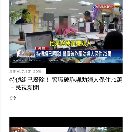
星期三, 7月 31, 2019
特偵組已廢除！ 警識破詐騙助婦人保住72萬
－民視新聞
分享