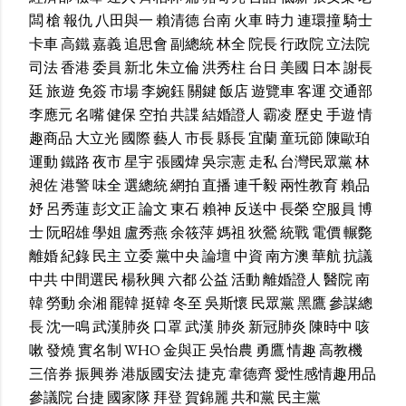
闆
槍
報仇
八田與一
賴清德
台南
火車
時力
連環撞
騎士
卡車
高鐵
嘉義
追思會
副總統
林全
院長
行政院
立法院
司法
香港
委員
新北
朱立倫
洪秀柱
台日
美國
日本
謝長
廷
旅遊
免簽
市場
李婉鈺
關鍵
飯店
遊覽車
客運
交通部
李應元
名嘴
健保
空拍
共諜
結婚證人
霸凌
歷史
手遊
情
趣商品
大立光
國際
藝人
市長
縣長
宜蘭
童玩節
陳歐珀
運動
鐵路
夜市
星宇
張國煒
吳宗憲
走私
台灣民眾黨
林
昶佐
港警
味全
選總統
網拍
直播
連千毅
兩性教育
賴品
妤
呂秀蓮
彭文正
論文
東石
賴神
反送中
長榮
空服員
博
士
阮昭雄
學姐
盧秀燕
余筱萍
媽祖
狄鶯
統戰
電價
輾斃
離婚
紀錄
民主
立委
黨中央
論壇
中資
南方澳
華航
抗議
中共
中間選民
楊秋興
六都
公益
活動
離婚證人
醫院
南
韓
勞動
余湘
罷韓
挺韓
冬至
吳斯懷
民眾黨
黑鷹
參謀總
長
沈一鳴
武漢肺炎
口罩
武漢
肺炎
新冠肺炎
陳時中
咳
嗽
發燒
實名制
WHO
金與正
吳怡農
勇鷹
情趣
高教機
三倍券
振興券
港版國安法
捷克
韋德齊
愛性感情趣用品
參議院
台捷
國家隊
拜登
賀錦麗
共和黨
民主黨