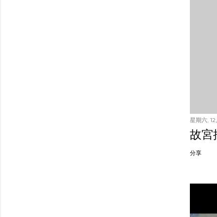
星期六, 12月
故宮
分享