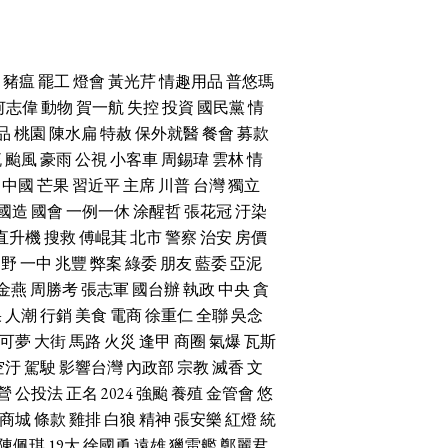
豬瘟
罷工
燈會
黃光芹
情趣用品
普悠瑪
何志偉
動物
賀一航
失控
投資
國民黨
情
品
桃園
陳水扁
特赦
保外就醫
餐會
募款
流
颱風
豪雨
公視
小客車
周錫瑋
雲林
情
中國
芒果
習近平
主席
川普
台灣
獨立
國造
國會
一例一休
涂醒哲
張花冠
汙染
直升機
搜救
傅崐萁
北市
警察
治安
房價
朝野
一中
兆豐
弊案
綠委
朋友
藍委
亞泥
金燕
周勝考
張志軍
國台辦
執政
中央
貪
果
人潮
行銷
美食
電商
徐重仁
全聯
吳念
可夢
大街
馬路
火災
逢甲
商圈
氣爆
瓦斯
空汙
駕駛
影響台灣
內政部
宗教
滅香
文
營
公投法
正名
2024
強颱
養殖
金管會
悠
商城
條款
雞排
白狼
精神
張安樂
紅燈
統
陳佩琪
19大
徐國勇
遠雄
獵雷艦
鄭麗君