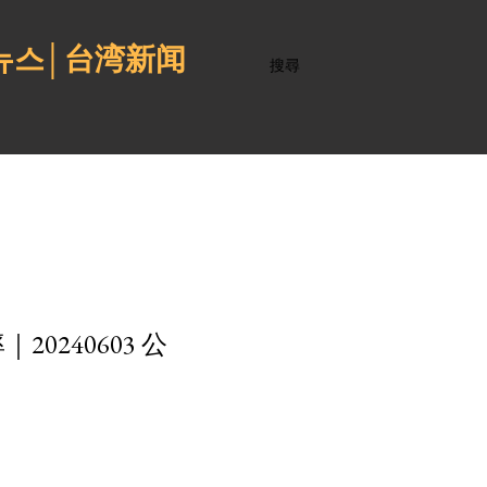
 뉴스│台湾新闻
搜尋
240603 公