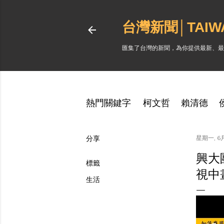
台灣新聞│TAI
匯集了台灣的新聞，為你提供最新、最
熱門關鍵字
柯文哲
賴清德
分享
星期一, 6月
興大
標籤
視中
生活