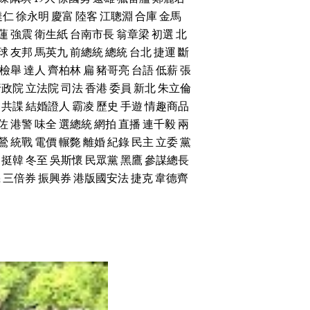
達仁
徐永明
慶富
陸客
江聰淵
合庫
金馬
蓮
強震
衛生紙
台南市長
翁章梁
初選
北
球
友邦
馬英九
前總統
總統
台北
捷運
斷
檢舉
達人
齊柏林
扁
豬哥亮
台語
低薪
張
行政院
立法院
司法
香港
委員
新北
朱立倫
共諜
結婚證人
霸凌
歷史
手遊
情趣商品
佐
港警
味全
選總統
網拍
直播
連千毅
兩
鶯
統戰
電價
輾斃
離婚
紀錄
民主
立委
黨
挺韓
冬至
吳斯懷
民眾黨
黑鷹
參謀總長
機
三倍券
振興券
港版國安法
捷克
韋德齊