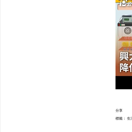
分享
標籤：
生