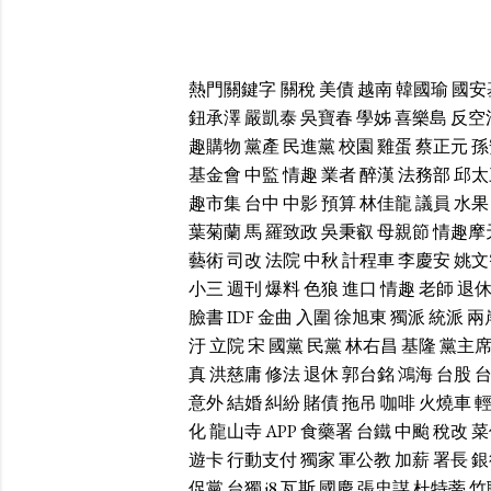
熱門關鍵字
關稅
美債
越南
韓國瑜
國安
鈕承澤
嚴凱泰
吳寶春
學姊
喜樂島
反空
趣購物
黨產
民進黨
校園
雞蛋
蔡正元
孫
基金會
中監
情趣
業者
醉漢
法務部
邱太
趣市集
台中
中影
預算
林佳龍
議員
水果
葉菊蘭
馬
羅致政
吳秉叡
母親節
情趣摩
藝術
司改
法院
中秋
計程車
李慶安
姚文
小三
週刊
爆料
色狼
進口
情趣
老師
退
臉書
IDF
金曲
入圍
徐旭東
獨派
統派
兩
汙
立院
宋
國黨
民黨
林右昌
基隆
黨主
真
洪慈庸
修法
退休
郭台銘
鴻海
台股
意外
結婚
糾紛
賭債
拖吊
咖啡
火燒車
化
龍山寺
APP
食藥署
台鐵
中颱
稅改
菜
遊卡
行動支付
獨家
軍公教
加薪
署長
銀
促黨
台獨
i8
瓦斯
國慶
張忠謀
杜特蒂
竹