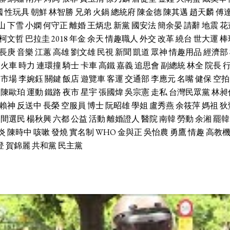
國
性玩具
朝鮮
林智勝
兄弟
火鍋
總統府
陳金德
陳其邁
趙天麟
傅
山
下雪
小嫻
何守正
離婚
王炳忠
新黨
國安法
簡余晏
請辭
地震
花
柯文哲
巴拉圭
2018
年金
余天
情趣職人
外交
改革
繞台
世大運
棒
長庚
音樂
江蕙
高雄
劉文雄
民視
新聞
凱道
眾神
情趣用品
經濟部
火車
時力
連環撞
騎士
卡車
高鐵
嘉義
追思會
副總統
林全
院長
市場
李婉鈺
關鍵
飯店
遊覽車
客運
交通部
李應元
名嘴
健保
空拍
陳歐珀
運動
鐵路
夜市
星宇
張國煒
吳宗憲
走私
台灣民眾黨
林昶
賴神
反送中
長榮
空服員
博士
阮昭雄
學姐
盧秀燕
余筱萍
媽祖
狄
中間選民
楊秋興
六都
公益
活動
離婚證人
醫院
南韓
勞動
余湘
罷韓
炎
陳時中
咳嗽
發燒
實名制
WHO
金與正
吳怡農
勇鷹
情趣
高教
登
賀錦麗
共和黨
民主黨