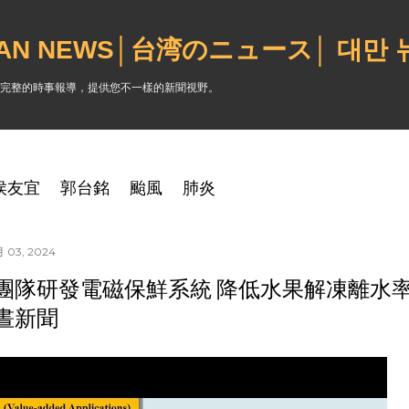
跳到主要內容
WAN NEWS│台湾のニュース│ 대만
完整的時事報導，提供您不一樣的新聞視野。
侯友宜
郭台銘
颱風
肺炎
 03, 2024
團隊研發電磁保鮮系統 降低水果解凍離水率｜20
晝新聞