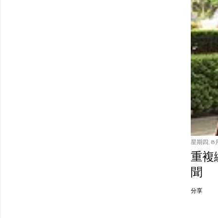
星期四, 8月
重複繳
聞
分享