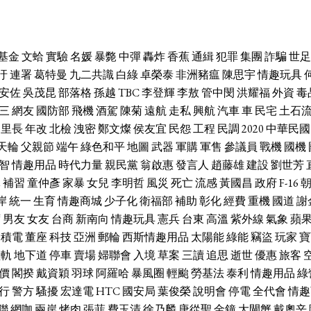
基金
文蛤
實驗
名媛
暴斃
中彈
轟炸
香蕉
通緝
犯罪
集團
詐騙
世足
汙
連署
葛特曼
九二共識
白綠
卓榮泰
非洲豬瘟
陳思宇
情趣玩具
安佐
吳茂昆
部落格
孫越
TBC
李登輝
李敖
管中閔
洪耀福
外資
毒
三
網友
國防部
飛機
酒駕
陳菊
遠航
走私
興航
汽車
車
民宅
土石
里長
年改
北檢
洩密
鄭文燦
侯友宜
民怨
工程
民調
2020
中華民國
天輪
父親節
端午
綠色和平
地圖
武器
軍購
軍售
參議員
戰機
國機
智
情趣用品
時代力量
親民黨
翁啟惠
發言人
趙藤雄
建設
劉世芳
休
補習
童仲彥
家暴
女兒
李明哲
風災
死亡
流感
黃國昌
政府
F-16
岸
統一
生育
情趣商城
少子化
衛福部
補助
彰化
經費
重機
國道
謝
席
男友
女友
台商
新南向
情趣玩具
憲兵
台東
高溫
紫外線
氣象
蘋
台積電
董座
科技
亞洲
郵輪
西斯情趣用品
太陽能
綠能
竊盜
玩家
寶
輕軌
地下道
停車
賣場
婦聯會
入境
草案
三讀
追思
逝世
優惠
旅客
價
閣揆
戴資穎
羽球
阿羅哈
暴風圈
輕颱
勞基法
泰利
情趣用品
綠
行
警方
騷擾
宏達電
HTC
國安局
葉俊榮
說明會
停電
全代會
情趣
聯
網咖
兩岸
烤肉
張菲
費玉清
徐乃麟
唐從聖
金鐘
大閘蟹
戴奧辛