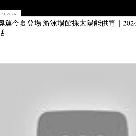
31, 2024
奧運今夏登場 游泳場館採太陽能供電｜20240
話