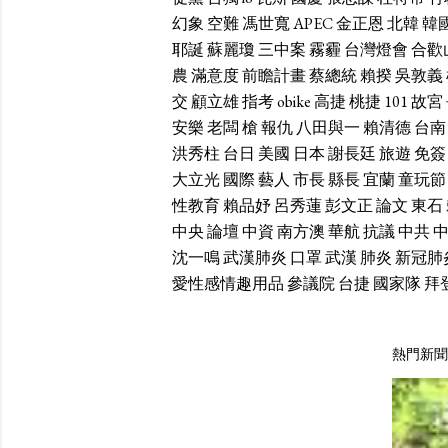
幻象
空難
馮世寬
APEC
金正恩
北韓
韓
耶誕
蘇麗瓊
三中案
霧霾
台灣燈會
合歡
農
滿意度
前瞻計畫
蔡總統
賴揆
吳敦義
交
顧立雄
指考
obike
高捷
桃捷
101
故宮
安樂
老闆
槍
報仇
八田與一
賴清德
台南
洪秀柱
台日
美國
日本
謝長廷
旅遊
免簽
大立光
國際
藝人
市長
縣長
宜蘭
童玩節
性教育
賴品妤
呂秀蓮
彭文正
論文
東石
中央
論壇
中資
南方澳
華航
抗議
中共
沈一鳴
武漢肺炎
口罩
武漢
肺炎
新冠肺
愛性感情趣用品
參議院
台捷
國家隊
拜
熱門新聞