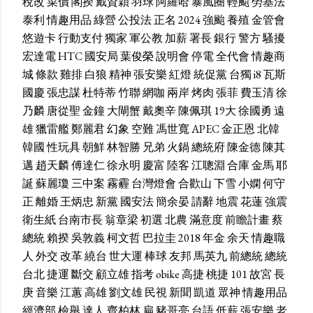
稅改
菜價
閣揆
戴資穎
羽球
阿羅哈
暴風圈
輕颱
勞基法
泰利
情趣用品
綠營
公投法
正名
2024
強颱
養殖
金管會
悠遊卡
行動支付
獨家
軍公教
加薪
署長
銀行
警方
騷擾
宏達電
HTC
國安局
葉俊榮
說明會
停電
全代會
情趣商
城
條款
雞排
白狼
精神
張安樂
紅燈
統促黨
台獨
i8
瓦斯
國慶
張忠謀
杜特蒂
竹聯
網咖
兩岸
烤肉
張菲
費玉清
徐
乃麟
唐從聖
金鐘
大閘蟹
戴奧辛
陳佩琪
19大
徐國勇
遠
雄
獵雷艦
鄭麗君
幻象
空難
馮世寬
APEC
金正恩
北韓
韓國
性玩具
朝鮮
林智勝
兄弟
火鍋
總統府
陳金德
陳其
邁
趙天麟
傅達仁
徐永明
慶富
陸客
江聰淵
合庫
金馬
耶
誕
蘇麗瓊
三中案
霧霾
台灣燈會
合歡山
下雪
小嫻
何守
正
離婚
王炳忠
新黨
國安法
簡余晏
請辭
地震
花蓮
強震
衛生紙
台南市長
翁章梁
初選
北農
滿意度
前瞻計畫
蔡
總統
賴揆
吳敦義
柯文哲
巴拉圭
2018
年金
余天
情趣職
人
外交
改革
繞台
世大運
棒球
友邦
馬英九
前總統
總統
台北
捷運
斷交
顧立雄
指考
obike
高捷
桃捷
101
故宮
長
庚
音樂
江蕙
高雄
劉文雄
民視
新聞
凱道
眾神
情趣用品
經濟部
檢舉
達人
齊柏林
扁
豬哥亮
台語
低薪
張安樂
老