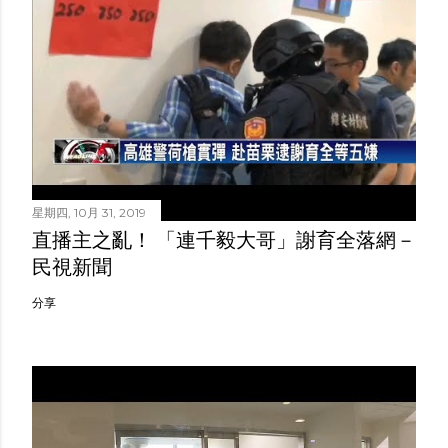
星期四, 10月 31, 2019
直播主之亂！ 「連千毅大哥」謝育全落網－
民視新聞
分享