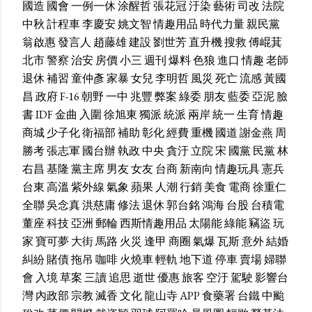
國造
國會
一例一休
涂醒哲
張花冠
汙染
藝術
司改
法院
中秋
計程車
李慶安
姚文智
情趣用品
時代力量
親民黨
翁啟惠
發言人
趙藤雄
建設
劉世芳
直升機
搜救
傅崐萁
北市
警察
治安
房價
小三
週刊
爆料
色狼
進口
情趣
老師
退休
補習
童仲彥
家暴
女兒
李明哲
風災
死亡
流感
黃國
昌
政府
F-16
朝野
一中
兆豐
弊案
綠委
朋友
藍委
亞泥
臉
書
IDF
金曲
入圍
徐旭東
獨派
統派
兩岸
統一
生育
情趣
商城
少子化
衛福部
補助
彰化
經費
重機
國道
謝金燕
周
勝考
張志軍
國台辦
執政
中央
貪汙
立院
宋
國黨
民黨
林
右昌
基隆
黨主席
男友
女友
台商
新南向
情趣玩具
憲兵
台東
高溫
紫外線
氣象
蘋果
人潮
行銷
美食
電商
徐重仁
全聯
吳念真
洪慈庸
修法
退休
郭台銘
鴻海
台股
台積電
董座
科技
亞洲
郵輪
西斯情趣用品
太陽能
綠能
竊盜
玩
家
寶可夢
大街
馬路
火災
逢甲
商圈
氣爆
瓦斯
意外
結婚
糾紛
賭債
拖吊
咖啡
火燒車
輕軌
地下道
停車
賣場
婦聯
會
入境
草案
三讀
追思
逝世
優惠
旅客
空汙
駕駛
影響台
灣
內政部
宗教
滅香
文化
龍山寺
APP
食藥署
台鐵
中颱