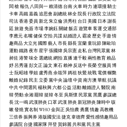
闆
槍
報仇
八田與一
賴清德
台南
火車
時力
連環撞
騎士
卡車
高鐵
嘉義
追思會
副總統
林全
院長
行政院
立法院
司法
香港
委員
新北
朱立倫
洪秀柱
台日
美國
日本
謝長
廷
旅遊
免簽
市場
李婉鈺
關鍵
飯店
遊覽車
客運
交通部
李應元
名嘴
健保
空拍
共諜
結婚證人
霸凌
歷史
手遊
情
趣商品
大立光
國際
藝人
市長
縣長
宜蘭
童玩節
陳歐珀
運動
鐵路
夜市
星宇
張國煒
吳宗憲
走私
台灣民眾黨
林
昶佐
港警
味全
選總統
網拍
直播
連千毅
兩性教育
賴品
妤
呂秀蓮
彭文正
論文
東石
賴神
反送中
長榮
空服員
博
士
阮昭雄
學姐
盧秀燕
余筱萍
媽祖
狄鶯
統戰
電價
輾斃
離婚
紀錄
民主
立委
黨中央
論壇
中資
南方澳
華航
抗議
中共
中間選民
楊秋興
六都
公益
活動
離婚證人
醫院
南
韓
勞動
余湘
罷韓
挺韓
冬至
吳斯懷
民眾黨
黑鷹
參謀總
長
沈一鳴
武漢肺炎
口罩
武漢
肺炎
新冠肺炎
陳時中
咳
嗽
發燒
實名制
WHO
金與正
吳怡農
勇鷹
情趣
高教機
三倍券
振興券
港版國安法
捷克
韋德齊
愛性感情趣用品
參議院
台捷
國家隊
拜登
賀錦麗
共和黨
民主黨