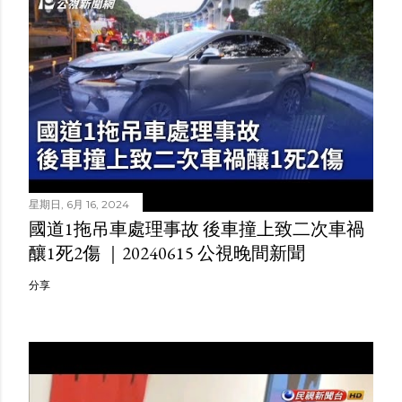
星期日, 6月 16, 2024
國道1拖吊車處理事故 後車撞上致二次車禍
釀1死2傷 ｜20240615 公視晚間新聞
分享