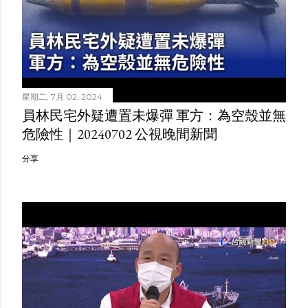
星期二, 7月 02, 2024
員林民宅外疑遭置未爆彈 軍方：為空殼並無
危險性｜20240702 公視晚間新聞
分享