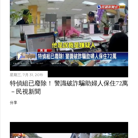
星期三, 7月 31, 2019
特偵組已廢除！ 警識破詐騙助婦人保住72萬
－民視新聞
分享