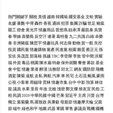
熱門關鍵字
關稅
美債
越南
韓國瑜
國安基金
文蛤
實驗
名媛
暴斃
中彈
轟炸
香蕉
通緝
犯罪
集團
詐騙
世足
豬瘟
罷工
燈會
黃光芹
情趣用品
普悠瑪
鈕承澤
嚴凱泰
吳寶
春
學姊
喜樂島
反空汙
連署
葛特曼
九二共識
白綠
卓榮
泰
非洲豬瘟
陳思宇
情趣玩具
何志偉
動物
賀一航
失控
投資
國民黨
情趣購物
黨產
民進黨
校園
雞蛋
蔡正元
孫
安佐
吳茂昆
部落格
孫越
TBC
李登輝
李敖
管中閔
洪耀
福
外資
毒品
桃園
陳水扁
特赦
保外就醫
餐會
募款
基金
會
中監
情趣
業者
醉漢
法務部
邱太三
網友
國防部
飛機
酒駕
陳菊
遠航
走私
興航
汽車
車
民宅
土石流
颱風
豪雨
公視
小客車
周錫瑋
雲林
情趣市集
台中
中影
預算
林佳
龍
議員
水果
里長
年改
北檢
洩密
鄭文燦
侯友宜
民怨
工
程
民調
2020
中華民國
中國
芒果
習近平
主席
川普
台灣
獨立
葉菊蘭
馬
羅致政
吳秉叡
母親節
情趣摩天輪
父親
節
端午
綠色和平
地圖
武器
軍購
軍售
參議員
戰機
國機