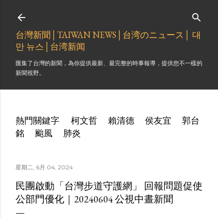
跳到主要內容
台灣新聞│TAIWAN NEWS│台湾のニュース│ 대
만 뉴스│台湾新闻
匯集了台灣的新聞，為你提供最新、最完整的時事報導，提供您不一樣的
新聞視野。
熱門關鍵字
柯文哲
賴清德
侯友宜
郭台
銘
颱風
肺炎
星期二, 6月 04, 2024
民團啟動「台灣步道守護網」 回報問題促使
公部門優化｜20240604 公視中晝新聞