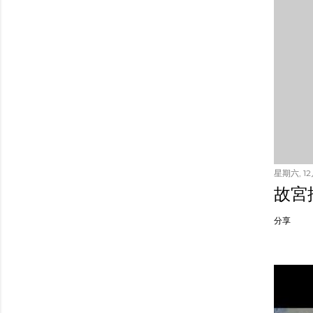
星期六, 12月
故宮
分享