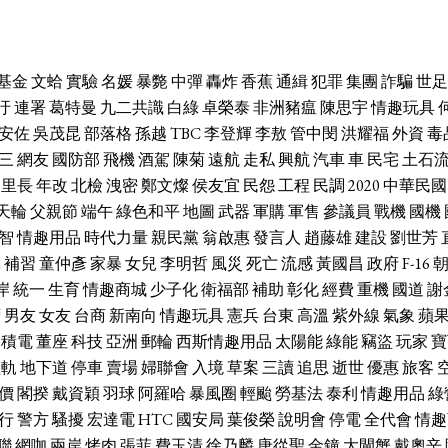
基金
文蛤
實驗
名媛
暴斃
中彈
轟炸
香蕉
通緝
犯罪
集團
詐騙
世足
汙
連署
葛特曼
九二共識
白綠
卓榮泰
非洲豬瘟
陳思宇
情趣玩具
安佐
吳茂昆
部落格
孫越
TBC
李登輝
李敖
管中閔
洪耀福
外資
毒
三
網友
國防部
飛機
酒駕
陳菊
遠航
走私
興航
汽車
車
民宅
土石
里長
年改
北檢
洩密
鄭文燦
侯友宜
民怨
工程
民調
2020
中華民國
天輪
父親節
端午
綠色和平
地圖
武器
軍購
軍售
參議員
戰機
國機
智
情趣用品
時代力量
親民黨
翁啟惠
發言人
趙藤雄
建設
劉世芳
休
補習
童仲彥
家暴
女兒
李明哲
風災
死亡
流感
黃國昌
政府
F-16
岸
統一
生育
情趣商城
少子化
衛福部
補助
彰化
經費
重機
國道
謝
席
男友
女友
台商
新南向
情趣玩具
憲兵
台東
高溫
紫外線
氣象
蘋
台積電
董座
科技
亞洲
郵輪
西斯情趣用品
太陽能
綠能
竊盜
玩家
寶
輕軌
地下道
停車
賣場
婦聯會
入境
草案
三讀
追思
逝世
優惠
旅客
價
閣揆
戴資穎
羽球
阿羅哈
暴風圈
輕颱
勞基法
泰利
情趣用品
綠
行
警方
騷擾
宏達電
HTC
國安局
葉俊榮
說明會
停電
全代會
情趣
聯
網咖
兩岸
烤肉
張菲
費玉清
徐乃麟
唐從聖
金鐘
大閘蟹
戴奧辛