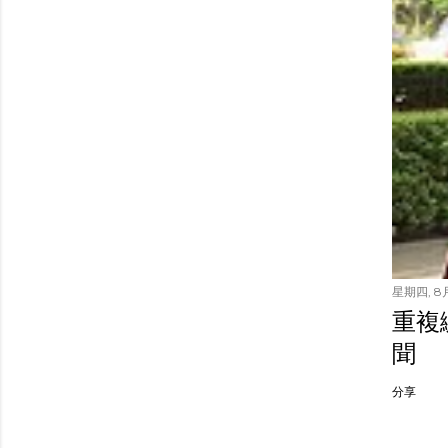
星期四, 8月
重複繳
聞
分享