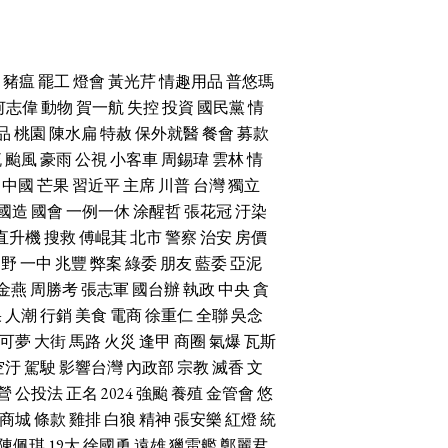
豬瘟
罷工
燈會
黃光芹
情趣用品
普悠瑪
何志偉
動物
賀一航
失控
投資
國民黨
情
品
桃園
陳水扁
特赦
保外就醫
餐會
募款
流
颱風
豪雨
公視
小客車
周錫瑋
雲林
情
中國
芒果
習近平
主席
川普
台灣
獨立
國造
國會
一例一休
涂醒哲
張花冠
汙染
直升機
搜救
傅崐萁
北市
警察
治安
房價
朝野
一中
兆豐
弊案
綠委
朋友
藍委
亞泥
金燕
周勝考
張志軍
國台辦
執政
中央
貪
果
人潮
行銷
美食
電商
徐重仁
全聯
吳念
可夢
大街
馬路
火災
逢甲
商圈
氣爆
瓦斯
空汙
駕駛
影響台灣
內政部
宗教
滅香
文
營
公投法
正名
2024
強颱
養殖
金管會
悠
商城
條款
雞排
白狼
精神
張安樂
紅燈
統
陳佩琪
19大
徐國勇
遠雄
獵雷艦
鄭麗君