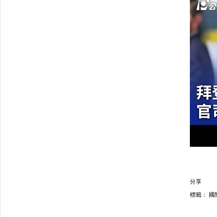
分享
標籤：
國