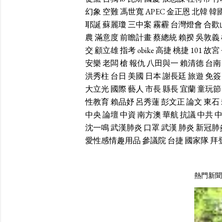
幻象
空難
馮世寬
APEC
金正恩
北韓
韓
耶誕
蘇麗瓊
三中案
霧霾
台灣燈會
合歡
農
滿意度
前瞻計畫
蔡總統
賴揆
吳敦義
交
顧立雄
指考
obike
高捷
桃捷
101
故宮
安樂
老闆
槍
報仇
八田與一
賴清德
台南
洪秀柱
台日
美國
日本
謝長廷
旅遊
免簽
大立光
國際
藝人
市長
縣長
宜蘭
童玩節
性教育
賴品妤
呂秀蓮
彭文正
論文
東石
中央
論壇
中資
南方澳
華航
抗議
中共
沈一鳴
武漢肺炎
口罩
武漢
肺炎
新冠肺
愛性感情趣用品
參議院
台捷
國家隊
拜
熱門新聞