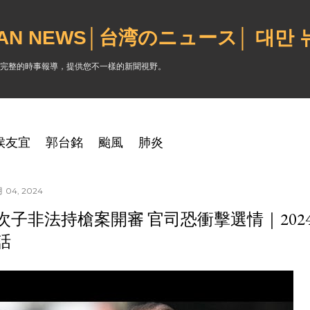
跳到主要內容
WAN NEWS│台湾のニュース│ 대만
完整的時事報導，提供您不一樣的新聞視野。
侯友宜
郭台銘
颱風
肺炎
 04, 2024
次子非法持槍案開審 官司恐衝擊選情｜20240
話