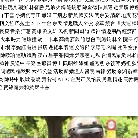
國
性玩具
朝鮮
林智勝
兄弟
火鍋
總統府
陳金德
陳其邁
趙天麟
傅
山
下雪
小嫻
何守正
離婚
王炳忠
新黨
國安法
簡余晏
請辭
地震
花
柯文哲
巴拉圭
2018
年金
余天
情趣職人
外交
改革
繞台
世大運
棒
長庚
音樂
江蕙
高雄
劉文雄
民視
新聞
凱道
眾神
情趣用品
經濟部
火車
時力
連環撞
騎士
卡車
高鐵
嘉義
追思會
副總統
林全
院長
市場
李婉鈺
關鍵
飯店
遊覽車
客運
交通部
李應元
名嘴
健保
空拍
陳歐珀
運動
鐵路
夜市
星宇
張國煒
吳宗憲
走私
台灣民眾黨
林昶
賴神
反送中
長榮
空服員
博士
阮昭雄
學姐
盧秀燕
余筱萍
媽祖
狄
中間選民
楊秋興
六都
公益
活動
離婚證人
醫院
南韓
勞動
余湘
罷韓
炎
陳時中
咳嗽
發燒
實名制
WHO
金與正
吳怡農
勇鷹
情趣
高教
登
賀錦麗
共和黨
民主黨