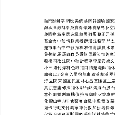
熱門關鍵字
關稅
美債
越南
韓國瑜
國安
鈕承澤
嚴凱泰
吳寶春
學姊
喜樂島
反空
趣購物
黨產
民進黨
校園
雞蛋
蔡正元
孫
基金會
中監
情趣
業者
醉漢
法務部
邱太
趣市集
台中
中影
預算
林佳龍
議員
水果
葉菊蘭
馬
羅致政
吳秉叡
母親節
情趣摩
藝術
司改
法院
中秋
計程車
李慶安
姚文
小三
週刊
爆料
色狼
進口
情趣
老師
退
臉書
IDF
金曲
入圍
徐旭東
獨派
統派
兩
汙
立院
宋
國黨
民黨
林右昌
基隆
黨主
真
洪慈庸
修法
退休
郭台銘
鴻海
台股
意外
結婚
糾紛
賭債
拖吊
咖啡
火燒車
化
龍山寺
APP
食藥署
台鐵
中颱
稅改
菜
遊卡
行動支付
獨家
軍公教
加薪
署長
銀
促黨
台獨
i8
瓦斯
國慶
張忠謀
杜特蒂
竹