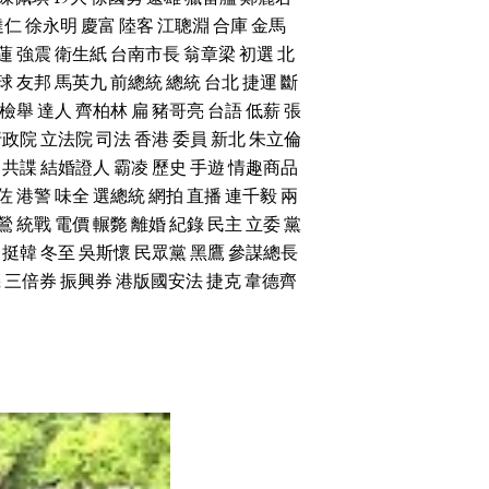
達仁
徐永明
慶富
陸客
江聰淵
合庫
金馬
蓮
強震
衛生紙
台南市長
翁章梁
初選
北
球
友邦
馬英九
前總統
總統
台北
捷運
斷
檢舉
達人
齊柏林
扁
豬哥亮
台語
低薪
張
行政院
立法院
司法
香港
委員
新北
朱立倫
共諜
結婚證人
霸凌
歷史
手遊
情趣商品
佐
港警
味全
選總統
網拍
直播
連千毅
兩
鶯
統戰
電價
輾斃
離婚
紀錄
民主
立委
黨
挺韓
冬至
吳斯懷
民眾黨
黑鷹
參謀總長
機
三倍券
振興券
港版國安法
捷克
韋德齊