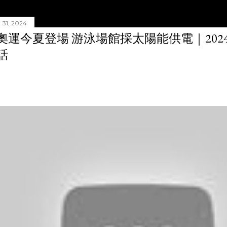
31, 2024
奧運今夏登場 游泳場館採太陽能供電｜20240
話