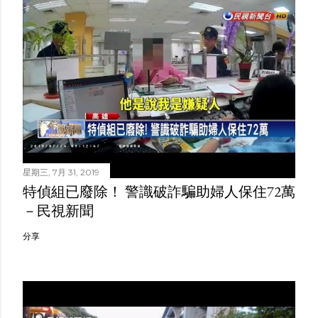
星期三, 7月 31, 2019
特偵組已廢除！ 警識破詐騙助婦人保住72萬
－民視新聞
分享