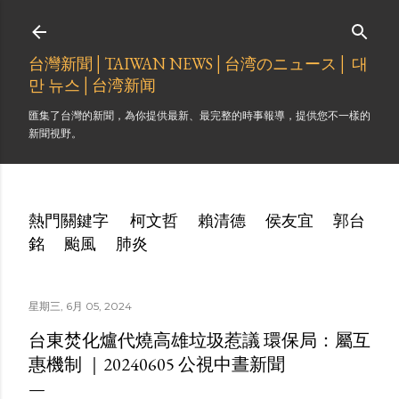
跳到主要內容
台灣新聞│TAIWAN NEWS│台湾のニュース│ 대
만 뉴스│台湾新闻
匯集了台灣的新聞，為你提供最新、最完整的時事報導，提供您不一樣的
新聞視野。
熱門關鍵字
柯文哲
賴清德
侯友宜
郭台
銘
颱風
肺炎
星期三, 6月 05, 2024
台東焚化爐代燒高雄垃圾惹議 環保局：屬互
惠機制 ｜20240605 公視中晝新聞