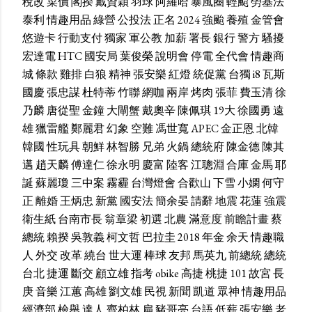
稅改
菜價
閣揆
戴資穎
羽球
阿羅哈
暴風圈
輕颱
勞基法
泰利
情趣用品
綠營
公投法
正名
2024
強颱
養殖
金管會
悠遊卡
行動支付
獨家
軍公教
加薪
署長
銀行
警方
騷擾
宏達電
HTC
國安局
葉俊榮
說明會
停電
全代會
情趣商
城
條款
雞排
白狼
精神
張安樂
紅燈
統促黨
台獨
i8
瓦斯
國慶
張忠謀
杜特蒂
竹聯
網咖
兩岸
烤肉
張菲
費玉清
徐
乃麟
唐從聖
金鐘
大閘蟹
戴奧辛
陳佩琪
19大
徐國勇
遠
雄
獵雷艦
鄭麗君
幻象
空難
馮世寬
APEC
金正恩
北韓
韓國
性玩具
朝鮮
林智勝
兄弟
火鍋
總統府
陳金德
陳其
邁
趙天麟
傅達仁
徐永明
慶富
陸客
江聰淵
合庫
金馬
耶
誕
蘇麗瓊
三中案
霧霾
台灣燈會
合歡山
下雪
小嫻
何守
正
離婚
王炳忠
新黨
國安法
簡余晏
請辭
地震
花蓮
強震
衛生紙
台南市長
翁章梁
初選
北農
滿意度
前瞻計畫
蔡
總統
賴揆
吳敦義
柯文哲
巴拉圭
2018
年金
余天
情趣職
人
外交
改革
繞台
世大運
棒球
友邦
馬英九
前總統
總統
台北
捷運
斷交
顧立雄
指考
obike
高捷
桃捷
101
故宮
長
庚
音樂
江蕙
高雄
劉文雄
民視
新聞
凱道
眾神
情趣用品
經濟部
檢舉
達人
齊柏林
扁
豬哥亮
台語
低薪
張安樂
老