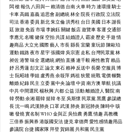
闆
槍
報仇
八田與一
賴清德
台南
火車
時力
連環撞
騎士
卡車
高鐵
嘉義
追思會
副總統
林全
院長
行政院
立法院
司法
香港
委員
新北
朱立倫
洪秀柱
台日
美國
日本
謝長
廷
旅遊
免簽
市場
李婉鈺
關鍵
飯店
遊覽車
客運
交通部
李應元
名嘴
健保
空拍
共諜
結婚證人
霸凌
歷史
手遊
情
趣商品
大立光
國際
藝人
市長
縣長
宜蘭
童玩節
陳歐珀
運動
鐵路
夜市
星宇
張國煒
吳宗憲
走私
台灣民眾黨
林
昶佐
港警
味全
選總統
網拍
直播
連千毅
兩性教育
賴品
妤
呂秀蓮
彭文正
論文
東石
賴神
反送中
長榮
空服員
博
士
阮昭雄
學姐
盧秀燕
余筱萍
媽祖
狄鶯
統戰
電價
輾斃
離婚
紀錄
民主
立委
黨中央
論壇
中資
南方澳
華航
抗議
中共
中間選民
楊秋興
六都
公益
活動
離婚證人
醫院
南
韓
勞動
余湘
罷韓
挺韓
冬至
吳斯懷
民眾黨
黑鷹
參謀總
長
沈一鳴
武漢肺炎
口罩
武漢
肺炎
新冠肺炎
陳時中
咳
嗽
發燒
實名制
WHO
金與正
吳怡農
勇鷹
情趣
高教機
三倍券
振興券
港版國安法
捷克
韋德齊
愛性感情趣用品
參議院
台捷
國家隊
拜登
賀錦麗
共和黨
民主黨