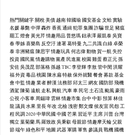
熱門關鍵字
關稅
美債
越南
韓國瑜
國安基金
文蛤
實驗
名媛
暴斃
中彈
轟炸
香蕉
通緝
犯罪
集團
詐騙
世足
豬瘟
罷工
燈會
黃光芹
情趣用品
普悠瑪
鈕承澤
嚴凱泰
吳寶
春
學姊
喜樂島
反空汙
連署
葛特曼
九二共識
白綠
卓榮
泰
非洲豬瘟
陳思宇
情趣玩具
何志偉
動物
賀一航
失控
投資
國民黨
情趣購物
黨產
民進黨
校園
雞蛋
蔡正元
孫
安佐
吳茂昆
部落格
孫越
TBC
李登輝
李敖
管中閔
洪耀
福
外資
毒品
桃園
陳水扁
特赦
保外就醫
餐會
募款
基金
會
中監
情趣
業者
醉漢
法務部
邱太三
網友
國防部
飛機
酒駕
陳菊
遠航
走私
興航
汽車
車
民宅
土石流
颱風
豪雨
公視
小客車
周錫瑋
雲林
情趣市集
台中
中影
預算
林佳
龍
議員
水果
里長
年改
北檢
洩密
鄭文燦
侯友宜
民怨
工
程
民調
2020
中華民國
中國
芒果
習近平
主席
川普
台灣
獨立
葉菊蘭
馬
羅致政
吳秉叡
母親節
情趣摩天輪
父親
節
端午
綠色和平
地圖
武器
軍購
軍售
參議員
戰機
國機