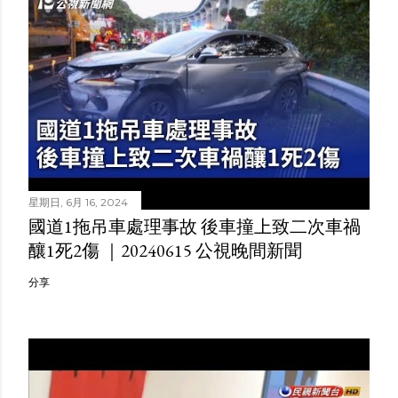
星期日, 6月 16, 2024
國道1拖吊車處理事故 後車撞上致二次車禍
釀1死2傷 ｜20240615 公視晚間新聞
分享