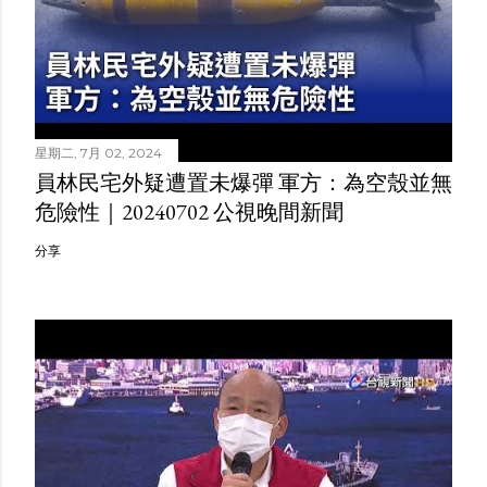
星期二, 7月 02, 2024
員林民宅外疑遭置未爆彈 軍方：為空殼並無
危險性｜20240702 公視晚間新聞
分享