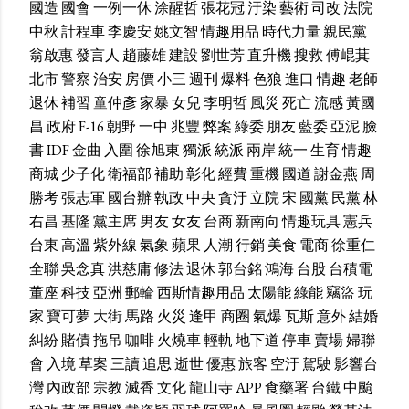
國造
國會
一例一休
涂醒哲
張花冠
汙染
藝術
司改
法院
中秋
計程車
李慶安
姚文智
情趣用品
時代力量
親民黨
翁啟惠
發言人
趙藤雄
建設
劉世芳
直升機
搜救
傅崐萁
北市
警察
治安
房價
小三
週刊
爆料
色狼
進口
情趣
老師
退休
補習
童仲彥
家暴
女兒
李明哲
風災
死亡
流感
黃國
昌
政府
F-16
朝野
一中
兆豐
弊案
綠委
朋友
藍委
亞泥
臉
書
IDF
金曲
入圍
徐旭東
獨派
統派
兩岸
統一
生育
情趣
商城
少子化
衛福部
補助
彰化
經費
重機
國道
謝金燕
周
勝考
張志軍
國台辦
執政
中央
貪汙
立院
宋
國黨
民黨
林
右昌
基隆
黨主席
男友
女友
台商
新南向
情趣玩具
憲兵
台東
高溫
紫外線
氣象
蘋果
人潮
行銷
美食
電商
徐重仁
全聯
吳念真
洪慈庸
修法
退休
郭台銘
鴻海
台股
台積電
董座
科技
亞洲
郵輪
西斯情趣用品
太陽能
綠能
竊盜
玩
家
寶可夢
大街
馬路
火災
逢甲
商圈
氣爆
瓦斯
意外
結婚
糾紛
賭債
拖吊
咖啡
火燒車
輕軌
地下道
停車
賣場
婦聯
會
入境
草案
三讀
追思
逝世
優惠
旅客
空汙
駕駛
影響台
灣
內政部
宗教
滅香
文化
龍山寺
APP
食藥署
台鐵
中颱