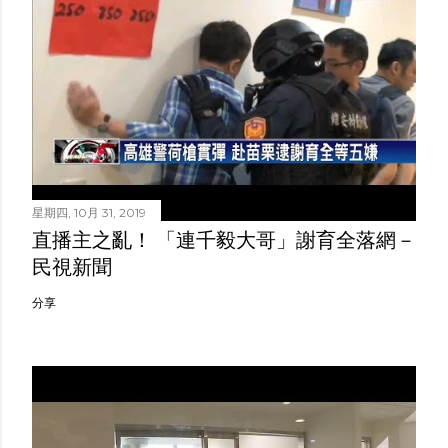
星期四, 10月 31, 2019
直播主之亂！ 「連千毅大哥」謝育全落網－
民視新聞
分享