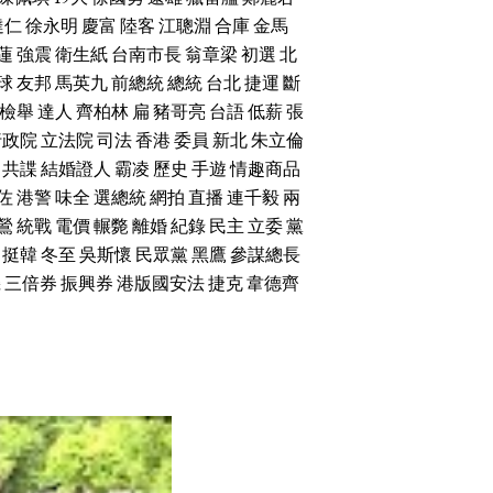
達仁
徐永明
慶富
陸客
江聰淵
合庫
金馬
蓮
強震
衛生紙
台南市長
翁章梁
初選
北
球
友邦
馬英九
前總統
總統
台北
捷運
斷
檢舉
達人
齊柏林
扁
豬哥亮
台語
低薪
張
行政院
立法院
司法
香港
委員
新北
朱立倫
共諜
結婚證人
霸凌
歷史
手遊
情趣商品
佐
港警
味全
選總統
網拍
直播
連千毅
兩
鶯
統戰
電價
輾斃
離婚
紀錄
民主
立委
黨
挺韓
冬至
吳斯懷
民眾黨
黑鷹
參謀總長
機
三倍券
振興券
港版國安法
捷克
韋德齊