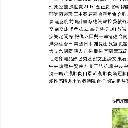
幻象
空難
馮世寬
APEC
金正恩
北韓
韓
耶誕
蘇麗瓊
三中案
霧霾
台灣燈會
合歡
農
滿意度
前瞻計畫
蔡總統
賴揆
吳敦義
交
顧立雄
指考
obike
高捷
桃捷
101
故宮
安樂
老闆
槍
報仇
八田與一
賴清德
台南
洪秀柱
台日
美國
日本
謝長廷
旅遊
免簽
大立光
國際
藝人
市長
縣長
宜蘭
童玩節
性教育
賴品妤
呂秀蓮
彭文正
論文
東石
中央
論壇
中資
南方澳
華航
抗議
中共
沈一鳴
武漢肺炎
口罩
武漢
肺炎
新冠肺
愛性感情趣用品
參議院
台捷
國家隊
拜
熱門新聞