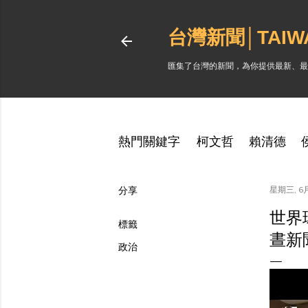
台灣新聞│TAI
匯集了台灣的新聞，為你提供最新、最
熱門關鍵字
柯文哲
賴清德
分享
星期三, 6月
世界
標籤
晝新
政治