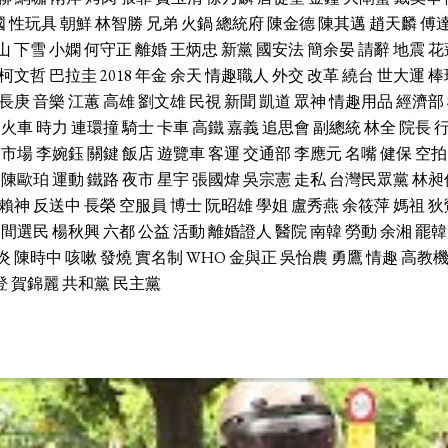
國
性玩具
朝鮮
林智勝
兄弟
火鍋
總統府
陳金德
陳其邁
趙天麟
傅
山
下雪
小嫻
何守正
離婚
王炳忠
新黨
國安法
簡余晏
請辭
地震
花
柯文哲
巴拉圭
2018
年金
余天
情趣職人
外交
改革
繞台
世大運
棒
長庚
音樂
江蕙
高雄
劉文雄
民視
新聞
凱道
眾神
情趣用品
經濟部
火車
時力
連環撞
騎士
卡車
高鐵
嘉義
追思會
副總統
林全
院長
市場
李婉鈺
關鍵
飯店
遊覽車
客運
交通部
李應元
名嘴
健保
空拍
陳歐珀
運動
鐵路
夜市
星宇
張國煒
吳宗憲
走私
台灣民眾黨
林昶
賴神
反送中
長榮
空服員
博士
阮昭雄
學姐
盧秀燕
余筱萍
媽祖
狄
中間選民
楊秋興
六都
公益
活動
離婚證人
醫院
南韓
勞動
余湘
罷韓
炎
陳時中
咳嗽
發燒
實名制
WHO
金與正
吳怡農
勇鷹
情趣
高教
登
賀錦麗
共和黨
民主黨