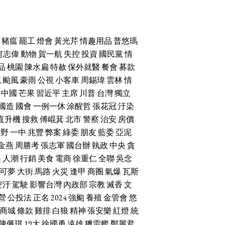
豬瘟
罷工
燈會
黃光芹
情趣用品
普悠瑪
何志偉
動物
賀一航
失控
投資
國民黨
情
品
桃園
陳水扁
特赦
保外就醫
餐會
募款
流
颱風
豪雨
公視
小客車
周錫瑋
雲林
情
中國
芒果
習近平
主席
川普
台灣
獨立
國造
國會
一例一休
涂醒哲
張花冠
汙染
直升機
搜救
傅崐萁
北市
警察
治安
房價
朝野
一中
兆豐
弊案
綠委
朋友
藍委
亞泥
金燕
周勝考
張志軍
國台辦
執政
中央
貪
果
人潮
行銷
美食
電商
徐重仁
全聯
吳念
可夢
大街
馬路
火災
逢甲
商圈
氣爆
瓦斯
空汙
駕駛
影響台灣
內政部
宗教
滅香
文
營
公投法
正名
2024
強颱
養殖
金管會
悠
商城
條款
雞排
白狼
精神
張安樂
紅燈
統
陳佩琪
19大
徐國勇
遠雄
獵雷艦
鄭麗君