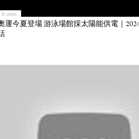
31, 2024
奧運今夏登場 游泳場館採太陽能供電｜20240
話