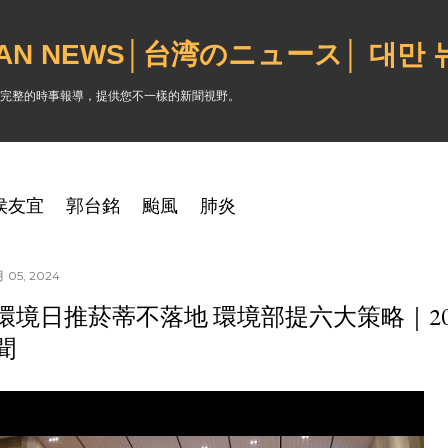
跳到主要內容
WAN NEWS│台湾のニュース│ 대만
完整的時事報導，提供您不一樣的新聞視野。
侯友宜
郭台銘
颱風
肺炎
 05, 2024
環境日推菸蒂不落地 環境部提六大策略｜2024
聞