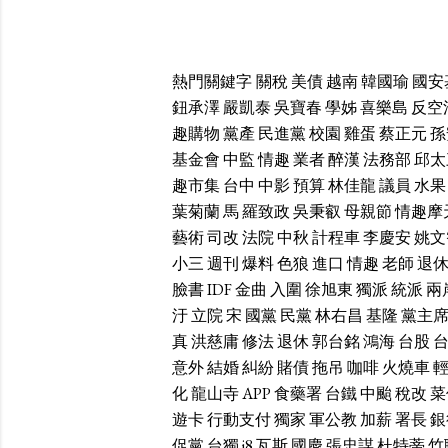
熱門關鍵字
關稅
美債
越南
韓國瑜
國安
鈕承澤
嚴凱泰
吳寶春
學姊
喜樂島
反空
趣購物
黨產
民進黨
校園
雞蛋
蔡正元
孫
基金會
中監
情趣
業者
醉漢
法務部
邱太
趣市集
台中
中影
預算
林佳龍
議員
水果
葉菊蘭
馬
羅致政
吳秉叡
母親節
情趣摩
藝術
司改
法院
中秋
計程車
李慶安
姚文
小三
週刊
爆料
色狼
進口
情趣
老師
退
臉書
IDF
金曲
入圍
徐旭東
獨派
統派
兩
汙
立院
宋
國黨
民黨
林右昌
基隆
黨主
真
洪慈庸
修法
退休
郭台銘
鴻海
台股
意外
結婚
糾紛
賭債
拖吊
咖啡
火燒車
化
龍山寺
APP
食藥署
台鐵
中颱
稅改
菜
遊卡
行動支付
獨家
軍公教
加薪
署長
銀
促黨
台獨
i8
瓦斯
國慶
張忠謀
杜特蒂
竹