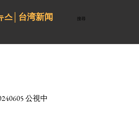
 뉴스│台湾新闻
搜尋
0605 公視中