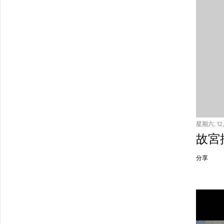
星期六, 12月
故宮
分享