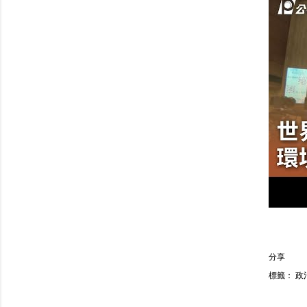
分享
標籤：
政