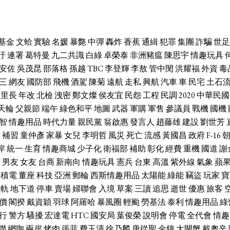
基金
文蛤
實驗
名媛
暴斃
中彈
轟炸
香蕉
通緝
犯罪
集團
詐騙
世足
汙
連署
葛特曼
九二共識
白綠
卓榮泰
非洲豬瘟
陳思宇
情趣玩具
安佐
吳茂昆
部落格
孫越
TBC
李登輝
李敖
管中閔
洪耀福
外資
毒
三
網友
國防部
飛機
酒駕
陳菊
遠航
走私
興航
汽車
車
民宅
土石
里長
年改
北檢
洩密
鄭文燦
侯友宜
民怨
工程
民調
2020
中華民國
天輪
父親節
端午
綠色和平
地圖
武器
軍購
軍售
參議員
戰機
國機
智
情趣用品
時代力量
親民黨
翁啟惠
發言人
趙藤雄
建設
劉世芳
休
補習
童仲彥
家暴
女兒
李明哲
風災
死亡
流感
黃國昌
政府
F-16
岸
統一
生育
情趣商城
少子化
衛福部
補助
彰化
經費
重機
國道
謝
席
男友
女友
台商
新南向
情趣玩具
憲兵
台東
高溫
紫外線
氣象
蘋
台積電
董座
科技
亞洲
郵輪
西斯情趣用品
太陽能
綠能
竊盜
玩家
寶
輕軌
地下道
停車
賣場
婦聯會
入境
草案
三讀
追思
逝世
優惠
旅客
價
閣揆
戴資穎
羽球
阿羅哈
暴風圈
輕颱
勞基法
泰利
情趣用品
綠
行
警方
騷擾
宏達電
HTC
國安局
葉俊榮
說明會
停電
全代會
情趣
聯
網咖
兩岸
烤肉
張菲
費玉清
徐乃麟
唐從聖
金鐘
大閘蟹
戴奧辛