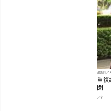
星期四, 8月
重複繳
聞
分享