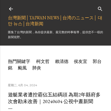
跳到主要內容
台灣新聞│TAIWAN NEWS│台湾のニュース│ 대
만 뉴스│台湾新闻
匯集了台灣的新聞，為你提供最新、最完整的時事報導，提供您不一樣的
新聞視野。
熱門關鍵字
柯文哲
賴清德
侯友宜
郭台
銘
颱風
肺炎
星期二, 6月 04, 2024
遊艇業者遭控霸佔五結碼頭 為期2年縣府多
次會勘未改善｜20240604 公視中晝新聞