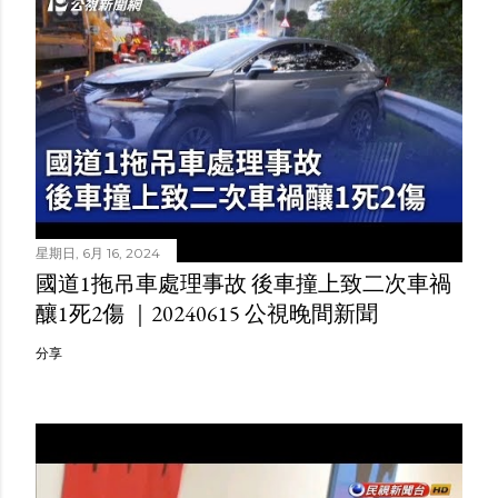
星期日, 6月 16, 2024
國道1拖吊車處理事故 後車撞上致二次車禍
釀1死2傷 ｜20240615 公視晚間新聞
分享