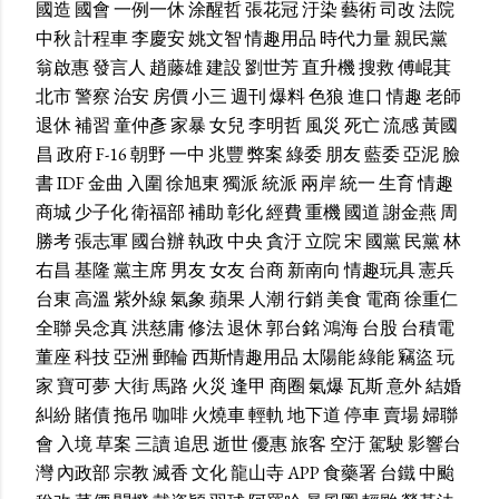
國造
國會
一例一休
涂醒哲
張花冠
汙染
藝術
司改
法院
中秋
計程車
李慶安
姚文智
情趣用品
時代力量
親民黨
翁啟惠
發言人
趙藤雄
建設
劉世芳
直升機
搜救
傅崐萁
北市
警察
治安
房價
小三
週刊
爆料
色狼
進口
情趣
老師
退休
補習
童仲彥
家暴
女兒
李明哲
風災
死亡
流感
黃國
昌
政府
F-16
朝野
一中
兆豐
弊案
綠委
朋友
藍委
亞泥
臉
書
IDF
金曲
入圍
徐旭東
獨派
統派
兩岸
統一
生育
情趣
商城
少子化
衛福部
補助
彰化
經費
重機
國道
謝金燕
周
勝考
張志軍
國台辦
執政
中央
貪汙
立院
宋
國黨
民黨
林
右昌
基隆
黨主席
男友
女友
台商
新南向
情趣玩具
憲兵
台東
高溫
紫外線
氣象
蘋果
人潮
行銷
美食
電商
徐重仁
全聯
吳念真
洪慈庸
修法
退休
郭台銘
鴻海
台股
台積電
董座
科技
亞洲
郵輪
西斯情趣用品
太陽能
綠能
竊盜
玩
家
寶可夢
大街
馬路
火災
逢甲
商圈
氣爆
瓦斯
意外
結婚
糾紛
賭債
拖吊
咖啡
火燒車
輕軌
地下道
停車
賣場
婦聯
會
入境
草案
三讀
追思
逝世
優惠
旅客
空汙
駕駛
影響台
灣
內政部
宗教
滅香
文化
龍山寺
APP
食藥署
台鐵
中颱