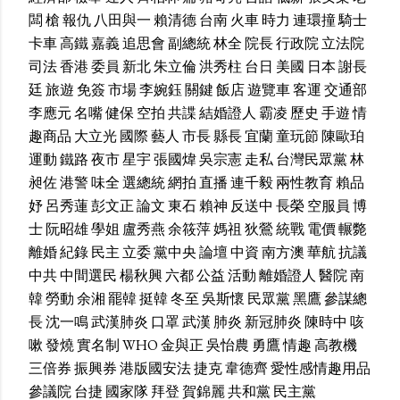
闆
槍
報仇
八田與一
賴清德
台南
火車
時力
連環撞
騎士
卡車
高鐵
嘉義
追思會
副總統
林全
院長
行政院
立法院
司法
香港
委員
新北
朱立倫
洪秀柱
台日
美國
日本
謝長
廷
旅遊
免簽
市場
李婉鈺
關鍵
飯店
遊覽車
客運
交通部
李應元
名嘴
健保
空拍
共諜
結婚證人
霸凌
歷史
手遊
情
趣商品
大立光
國際
藝人
市長
縣長
宜蘭
童玩節
陳歐珀
運動
鐵路
夜市
星宇
張國煒
吳宗憲
走私
台灣民眾黨
林
昶佐
港警
味全
選總統
網拍
直播
連千毅
兩性教育
賴品
妤
呂秀蓮
彭文正
論文
東石
賴神
反送中
長榮
空服員
博
士
阮昭雄
學姐
盧秀燕
余筱萍
媽祖
狄鶯
統戰
電價
輾斃
離婚
紀錄
民主
立委
黨中央
論壇
中資
南方澳
華航
抗議
中共
中間選民
楊秋興
六都
公益
活動
離婚證人
醫院
南
韓
勞動
余湘
罷韓
挺韓
冬至
吳斯懷
民眾黨
黑鷹
參謀總
長
沈一鳴
武漢肺炎
口罩
武漢
肺炎
新冠肺炎
陳時中
咳
嗽
發燒
實名制
WHO
金與正
吳怡農
勇鷹
情趣
高教機
三倍券
振興券
港版國安法
捷克
韋德齊
愛性感情趣用品
參議院
台捷
國家隊
拜登
賀錦麗
共和黨
民主黨