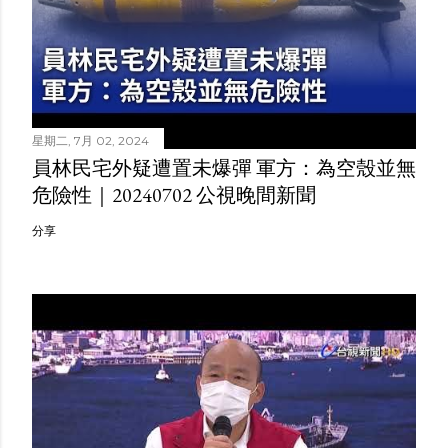
星期二, 7月 02, 2024
員林民宅外疑遭置未爆彈 軍方：為空殼並無
危險性｜20240702 公視晚間新聞
分享