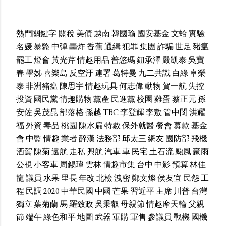
熱門關鍵字
關稅
美債
越南
韓國瑜
國安基金
文蛤
實驗
名媛
暴斃
中彈
轟炸
香蕉
通緝
犯罪
集團
詐騙
世足
豬瘟
罷工
燈會
黃光芹
情趣用品
普悠瑪
鈕承澤
嚴凱泰
吳寶
春
學姊
喜樂島
反空汙
連署
葛特曼
九二共識
白綠
卓榮
泰
非洲豬瘟
陳思宇
情趣玩具
何志偉
動物
賀一航
失控
投資
國民黨
情趣購物
黨產
民進黨
校園
雞蛋
蔡正元
孫
安佐
吳茂昆
部落格
孫越
TBC
李登輝
李敖
管中閔
洪耀
福
外資
毒品
桃園
陳水扁
特赦
保外就醫
餐會
募款
基金
會
中監
情趣
業者
醉漢
法務部
邱太三
網友
國防部
飛機
酒駕
陳菊
遠航
走私
興航
汽車
車
民宅
土石流
颱風
豪雨
公視
小客車
周錫瑋
雲林
情趣市集
台中
中影
預算
林佳
龍
議員
水果
里長
年改
北檢
洩密
鄭文燦
侯友宜
民怨
工
程
民調
2020
中華民國
中國
芒果
習近平
主席
川普
台灣
獨立
葉菊蘭
馬
羅致政
吳秉叡
母親節
情趣摩天輪
父親
節
端午
綠色和平
地圖
武器
軍購
軍售
參議員
戰機
國機