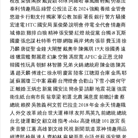
稅改
菜價
閣揆
戴資穎
羽球
阿羅哈
暴風圈
輕颱
勞基法
泰利
情趣用品
綠營
公投法
正名
2024
強颱
養殖
金管會
悠遊卡
行動支付
獨家
軍公教
加薪
署長
銀行
警方
騷擾
宏達電
HTC
國安局
葉俊榮
說明會
停電
全代會
情趣商
城
條款
雞排
白狼
精神
張安樂
紅燈
統促黨
台獨
i8
瓦斯
國慶
張忠謀
杜特蒂
竹聯
網咖
兩岸
烤肉
張菲
費玉清
徐
乃麟
唐從聖
金鐘
大閘蟹
戴奧辛
陳佩琪
19大
徐國勇
遠
雄
獵雷艦
鄭麗君
幻象
空難
馮世寬
APEC
金正恩
北韓
韓國
性玩具
朝鮮
林智勝
兄弟
火鍋
總統府
陳金德
陳其
邁
趙天麟
傅達仁
徐永明
慶富
陸客
江聰淵
合庫
金馬
耶
誕
蘇麗瓊
三中案
霧霾
台灣燈會
合歡山
下雪
小嫻
何守
正
離婚
王炳忠
新黨
國安法
簡余晏
請辭
地震
花蓮
強震
衛生紙
台南市長
翁章梁
初選
北農
滿意度
前瞻計畫
蔡
總統
賴揆
吳敦義
柯文哲
巴拉圭
2018
年金
余天
情趣職
人
外交
改革
繞台
世大運
棒球
友邦
馬英九
前總統
總統
台北
捷運
斷交
顧立雄
指考
obike
高捷
桃捷
101
故宮
長
庚
音樂
江蕙
高雄
劉文雄
民視
新聞
凱道
眾神
情趣用品
經濟部
檢舉
達人
齊柏林
扁
豬哥亮
台語
低薪
張安樂
老