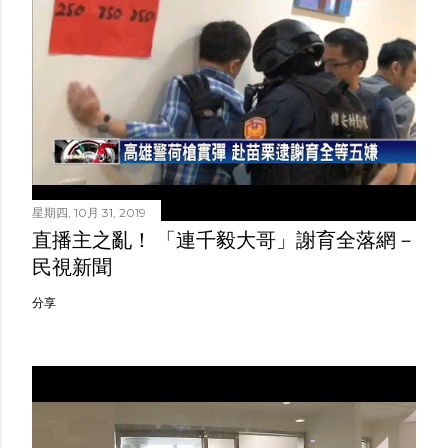
星期四, 10月 31, 2019
直播主之亂！ 「連千毅大哥」謝育全落網－
民視新聞
分享