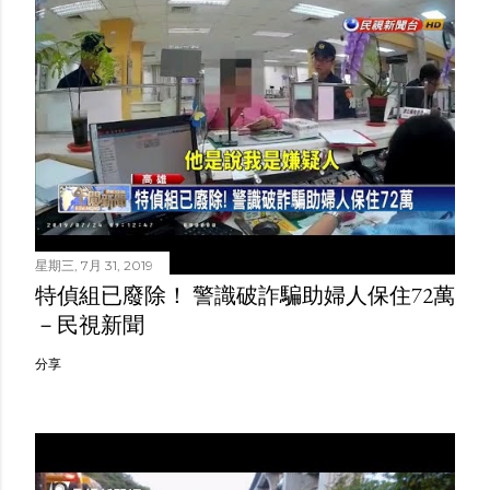
星期三, 7月 31, 2019
特偵組已廢除！ 警識破詐騙助婦人保住72萬
－民視新聞
分享