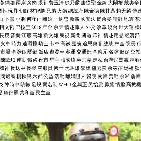
聯
網咖
兩岸
烤肉
張菲
費玉清
徐乃麟
唐從聖
金鐘
大閘蟹
戴奧辛
國
性玩具
朝鮮
林智勝
兄弟
火鍋
總統府
陳金德
陳其邁
趙天麟
傅
山
下雪
小嫻
何守正
離婚
王炳忠
新黨
國安法
簡余晏
請辭
地震
花
柯文哲
巴拉圭
2018
年金
余天
情趣職人
外交
改革
繞台
世大運
棒
長庚
音樂
江蕙
高雄
劉文雄
民視
新聞
凱道
眾神
情趣用品
經濟部
火車
時力
連環撞
騎士
卡車
高鐵
嘉義
追思會
副總統
林全
院長
市場
李婉鈺
關鍵
飯店
遊覽車
客運
交通部
李應元
名嘴
健保
空拍
陳歐珀
運動
鐵路
夜市
星宇
張國煒
吳宗憲
走私
台灣民眾黨
林昶
賴神
反送中
長榮
空服員
博士
阮昭雄
學姐
盧秀燕
余筱萍
媽祖
狄
中間選民
楊秋興
六都
公益
活動
離婚證人
醫院
南韓
勞動
余湘
罷韓
炎
陳時中
咳嗽
發燒
實名制
WHO
金與正
吳怡農
勇鷹
情趣
高教
登
賀錦麗
共和黨
民主黨