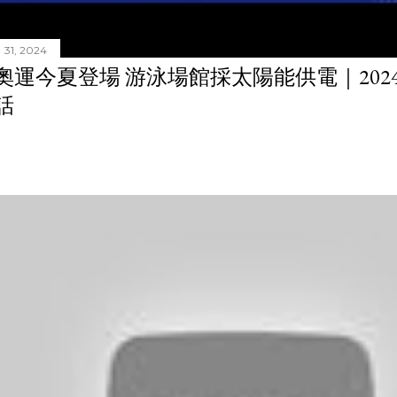
31, 2024
奧運今夏登場 游泳場館採太陽能供電｜20240
話