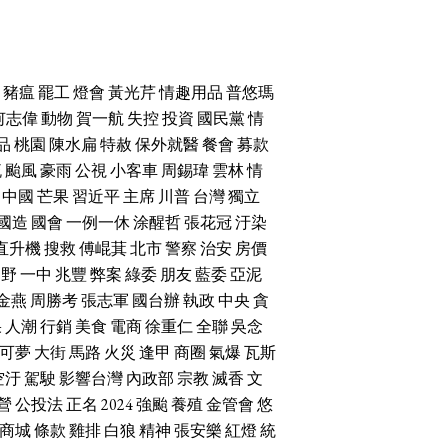
豬瘟
罷工
燈會
黃光芹
情趣用品
普悠瑪
何志偉
動物
賀一航
失控
投資
國民黨
情
品
桃園
陳水扁
特赦
保外就醫
餐會
募款
流
颱風
豪雨
公視
小客車
周錫瑋
雲林
情
中國
芒果
習近平
主席
川普
台灣
獨立
國造
國會
一例一休
涂醒哲
張花冠
汙染
直升機
搜救
傅崐萁
北市
警察
治安
房價
朝野
一中
兆豐
弊案
綠委
朋友
藍委
亞泥
金燕
周勝考
張志軍
國台辦
執政
中央
貪
果
人潮
行銷
美食
電商
徐重仁
全聯
吳念
可夢
大街
馬路
火災
逢甲
商圈
氣爆
瓦斯
空汙
駕駛
影響台灣
內政部
宗教
滅香
文
營
公投法
正名
2024
強颱
養殖
金管會
悠
商城
條款
雞排
白狼
精神
張安樂
紅燈
統