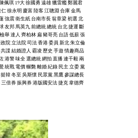
陳佩琪
19大
徐國勇
遠雄
獵雷艦
鄭麗君
達仁
徐永明
慶富
陸客
江聰淵
合庫
金馬
蓮
強震
衛生紙
台南市長
翁章梁
初選
北
球
友邦
馬英九
前總統
總統
台北
捷運
斷
檢舉
達人
齊柏林
扁
豬哥亮
台語
低薪
張
行政院
立法院
司法
香港
委員
新北
朱立倫
共諜
結婚證人
霸凌
歷史
手遊
情趣商品
佐
港警
味全
選總統
網拍
直播
連千毅
兩
鶯
統戰
電價
輾斃
離婚
紀錄
民主
立委
黨
挺韓
冬至
吳斯懷
民眾黨
黑鷹
參謀總長
機
三倍券
振興券
港版國安法
捷克
韋德齊