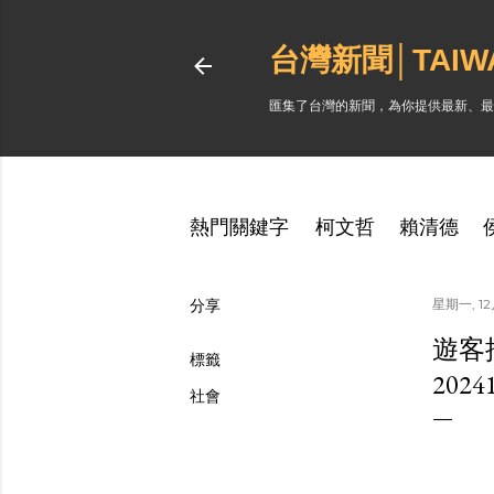
台灣新聞│TAI
匯集了台灣的新聞，為你提供最新、最
熱門關鍵字
柯文哲
賴清德
分享
星期一, 12月
遊客
標籤
202
社會