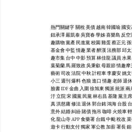
熱門關鍵字
關稅
美債
越南
韓國瑜
國安
鈕承澤
嚴凱泰
吳寶春
學姊
喜樂島
反空
趣購物
黨產
民進黨
校園
雞蛋
蔡正元
孫
基金會
中監
情趣
業者
醉漢
法務部
邱太
趣市集
台中
中影
預算
林佳龍
議員
水果
葉菊蘭
馬
羅致政
吳秉叡
母親節
情趣摩
藝術
司改
法院
中秋
計程車
李慶安
姚文
小三
週刊
爆料
色狼
進口
情趣
老師
退
臉書
IDF
金曲
入圍
徐旭東
獨派
統派
兩
汙
立院
宋
國黨
民黨
林右昌
基隆
黨主
真
洪慈庸
修法
退休
郭台銘
鴻海
台股
意外
結婚
糾紛
賭債
拖吊
咖啡
火燒車
化
龍山寺
APP
食藥署
台鐵
中颱
稅改
菜
遊卡
行動支付
獨家
軍公教
加薪
署長
銀