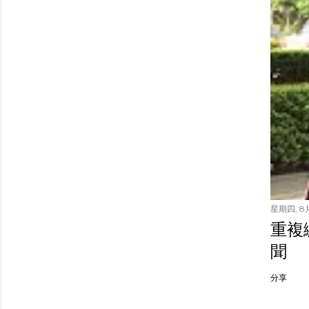
星期四, 8月
重複繳
聞
分享