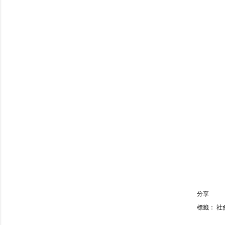
分享
標籤：
社