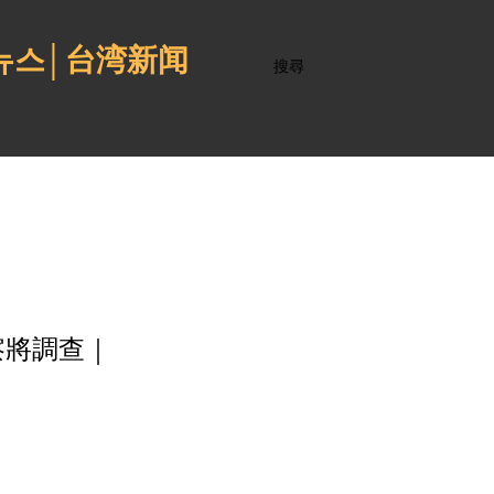
 뉴스│台湾新闻
搜尋
察將調查｜