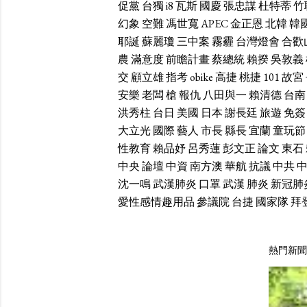
促黨
台獨
i8
瓦斯
國慶
張忠謀
杜特蒂
竹
幻象
空難
馮世寬
APEC
金正恩
北韓
韓
耶誕
蘇麗瓊
三中案
霧霾
台灣燈會
合歡
農
滿意度
前瞻計畫
蔡總統
賴揆
吳敦義
交
顧立雄
指考
obike
高捷
桃捷
101
故宮
安樂
老闆
槍
報仇
八田與一
賴清德
台南
洪秀柱
台日
美國
日本
謝長廷
旅遊
免簽
大立光
國際
藝人
市長
縣長
宜蘭
童玩節
性教育
賴品妤
呂秀蓮
彭文正
論文
東石
中央
論壇
中資
南方澳
華航
抗議
中共
沈一鳴
武漢肺炎
口罩
武漢
肺炎
新冠肺
愛性感情趣用品
參議院
台捷
國家隊
拜
熱門新聞