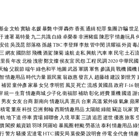
基金
文蛤
實驗
名媛
暴斃
中彈
轟炸
香蕉
通緝
犯罪
集團
詐騙
世足
汙
連署
葛特曼
九二共識
白綠
卓榮泰
非洲豬瘟
陳思宇
情趣玩具
安佐
吳茂昆
部落格
孫越
TBC
李登輝
李敖
管中閔
洪耀福
外資
毒
三
網友
國防部
飛機
酒駕
陳菊
遠航
走私
興航
汽車
車
民宅
土石
里長
年改
北檢
洩密
鄭文燦
侯友宜
民怨
工程
民調
2020
中華民國
天輪
父親節
端午
綠色和平
地圖
武器
軍購
軍售
參議員
戰機
國機
智
情趣用品
時代力量
親民黨
翁啟惠
發言人
趙藤雄
建設
劉世芳
休
補習
童仲彥
家暴
女兒
李明哲
風災
死亡
流感
黃國昌
政府
F-16
岸
統一
生育
情趣商城
少子化
衛福部
補助
彰化
經費
重機
國道
謝
席
男友
女友
台商
新南向
情趣玩具
憲兵
台東
高溫
紫外線
氣象
蘋
台積電
董座
科技
亞洲
郵輪
西斯情趣用品
太陽能
綠能
竊盜
玩家
寶
輕軌
地下道
停車
賣場
婦聯會
入境
草案
三讀
追思
逝世
優惠
旅客
價
閣揆
戴資穎
羽球
阿羅哈
暴風圈
輕颱
勞基法
泰利
情趣用品
綠
行
警方
騷擾
宏達電
HTC
國安局
葉俊榮
說明會
停電
全代會
情趣