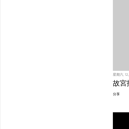
星期六, 12月
故宮
分享