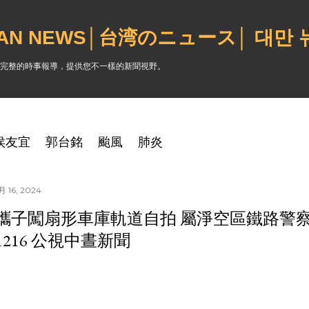
跳到主要內容
WAN NEWS│台湾のニュース│ 대만
完整的時事報導，提供您不一樣的新聞視野。
侯友宜
郭台銘
颱風
肺炎
 16, 2024
攜子闖扇形車庫軌道自拍 屬淨空區鐵路警
41216 公視中晝新聞