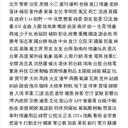
北市
警察
治安
房價
小三
週刊
爆料
色狼
進口
情趣
老師
退休
補習
童仲彥
家暴
女兒
李明哲
風災
死亡
流感
黃國
昌
政府
F-16
朝野
一中
兆豐
弊案
綠委
朋友
藍委
亞泥
臉
書
IDF
金曲
入圍
徐旭東
獨派
統派
兩岸
統一
生育
情趣
商城
少子化
衛福部
補助
彰化
經費
重機
國道
謝金燕
周
勝考
張志軍
國台辦
執政
中央
貪汙
立院
宋
國黨
民黨
林
右昌
基隆
黨主席
男友
女友
台商
新南向
情趣玩具
憲兵
台東
高溫
紫外線
氣象
蘋果
人潮
行銷
美食
電商
徐重仁
全聯
吳念真
洪慈庸
修法
退休
郭台銘
鴻海
台股
台積電
董座
科技
亞洲
郵輪
西斯情趣用品
太陽能
綠能
竊盜
玩
家
寶可夢
大街
馬路
火災
逢甲
商圈
氣爆
瓦斯
意外
結婚
糾紛
賭債
拖吊
咖啡
火燒車
輕軌
地下道
停車
賣場
婦聯
會
入境
草案
三讀
追思
逝世
優惠
旅客
空汙
駕駛
影響台
灣
內政部
宗教
滅香
文化
龍山寺
APP
食藥署
台鐵
中颱
稅改
菜價
閣揆
戴資穎
羽球
阿羅哈
暴風圈
輕颱
勞基法
泰利
情趣用品
綠營
公投法
正名
2024
強颱
養殖
金管會
悠遊卡
行動支付
獨家
軍公教
加薪
署長
銀行
警方
騷擾