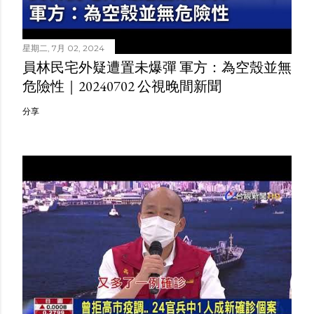
星期二, 7月 02, 2024
員林民宅外疑遭置未爆彈 軍方：為空殼並無
危險性｜20240702 公視晚間新聞
分享