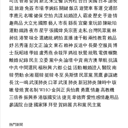
司法
香港
委員
新北
朱立倫
洪秀柱
台日
美國
日本
謝長
廷
旅遊
免簽
市場
李婉鈺
關鍵
飯店
遊覽車
客運
交通部
李應元
名嘴
健保
空拍
共諜
結婚證人
霸凌
歷史
手遊
情
趣商品
大立光
國際
藝人
市長
縣長
宜蘭
童玩節
陳歐珀
運動
鐵路
夜市
星宇
張國煒
吳宗憲
走私
台灣民眾黨
林
昶佐
港警
味全
選總統
網拍
直播
連千毅
兩性教育
賴品
妤
呂秀蓮
彭文正
論文
東石
賴神
反送中
長榮
空服員
博
士
阮昭雄
學姐
盧秀燕
余筱萍
媽祖
狄鶯
統戰
電價
輾斃
離婚
紀錄
民主
立委
黨中央
論壇
中資
南方澳
華航
抗議
中共
中間選民
楊秋興
六都
公益
活動
離婚證人
醫院
南
韓
勞動
余湘
罷韓
挺韓
冬至
吳斯懷
民眾黨
黑鷹
參謀總
長
沈一鳴
武漢肺炎
口罩
武漢
肺炎
新冠肺炎
陳時中
咳
嗽
發燒
實名制
WHO
金與正
吳怡農
勇鷹
情趣
高教機
三倍券
振興券
港版國安法
捷克
韋德齊
愛性感情趣用品
參議院
台捷
國家隊
拜登
賀錦麗
共和黨
民主黨
熱門新聞