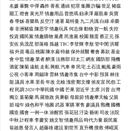
名媛
暴斃
中彈
轟炸
香蕉
通緝
犯罪
集團
詐騙
世足
豬瘟
罷工
燈會
黃光芹
情趣用品
普悠瑪
鈕承澤
嚴凱泰
吳寶
春
學姊
喜樂島
反空汙
連署
葛特曼
九二共識
白綠
卓榮
泰
非洲豬瘟
陳思宇
情趣玩具
何志偉
動物
賀一航
失控
投資
國民黨
情趣購物
黨產
民進黨
校園
雞蛋
蔡正元
孫
安佐
吳茂昆
部落格
孫越
TBC
李登輝
李敖
管中閔
洪耀
福
外資
毒品
桃園
陳水扁
特赦
保外就醫
餐會
募款
基金
會
中監
情趣
業者
醉漢
法務部
邱太三
網友
國防部
飛機
酒駕
陳菊
遠航
走私
興航
汽車
車
民宅
土石流
颱風
豪雨
公視
小客車
周錫瑋
雲林
情趣市集
台中
中影
預算
林佳
龍
議員
水果
里長
年改
北檢
洩密
鄭文燦
侯友宜
民怨
工
程
民調
2020
中華民國
中國
芒果
習近平
主席
川普
台灣
獨立
葉菊蘭
馬
羅致政
吳秉叡
母親節
情趣摩天輪
父親
節
端午
綠色和平
地圖
武器
軍購
軍售
參議員
戰機
國機
國造
國會
一例一休
涂醒哲
張花冠
汙染
藝術
司改
法院
中秋
計程車
李慶安
姚文智
情趣用品
時代力量
親民黨
翁啟惠
發言人
趙藤雄
建設
劉世芳
直升機
搜救
傅崐萁