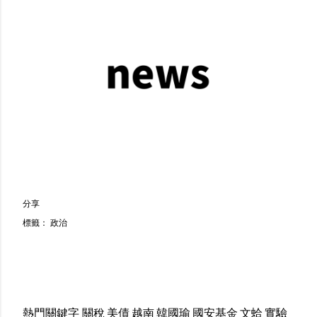
分享
標籤：
政治
熱門關鍵字
關稅
美債
越南
韓國瑜
國安基金
文蛤
實驗