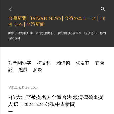
跳到主要內容
台灣新聞│TAIWAN NEWS│台湾のニュース│ 대
만 뉴스│台湾新闻
匯集了台灣的新聞，為你提供最新、最完整的時事報導，提供您不一樣的
新聞視野。
熱門關鍵字
柯文哲
賴清德
侯友宜
郭台
銘
颱風
肺炎
星期二, 12月 24, 2024
7位大法官被提名人全遭否決 賴清德須重提
人選｜20241224 公視中晝新聞