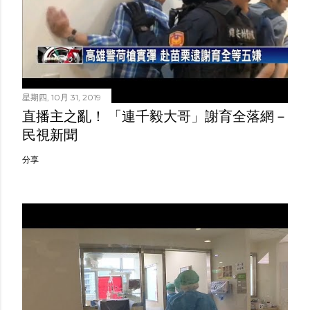
星期四, 10月 31, 2019
直播主之亂！ 「連千毅大哥」謝育全落網－
民視新聞
分享