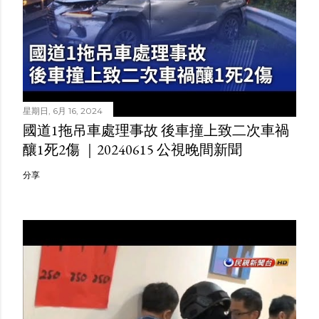
星期日, 6月 16, 2024
國道1拖吊車處理事故 後車撞上致二次車禍
釀1死2傷 ｜20240615 公視晚間新聞
分享