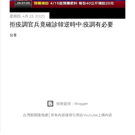
星期四, 4月 23, 2020
拒疫調官兵竟確診韓逆時中:疫調有必要
分享
技術提供：Blogger
台灣新聞搜尋網│所有內容搜尋引用自Youtube上傳內容