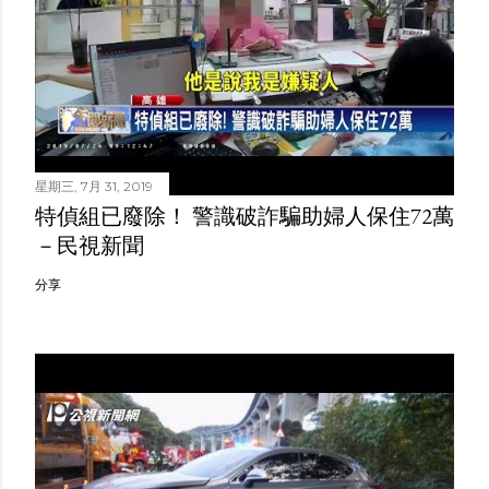
星期三, 7月 31, 2019
特偵組已廢除！ 警識破詐騙助婦人保住72萬
－民視新聞
分享