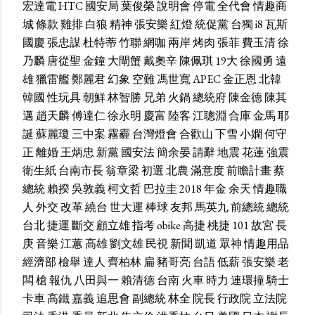
宏達電
HTC
國安局
葉俊榮
說明會
停電
全代會
情趣商
城
條款
雞排
白狼
精神
張安樂
紅燈
統促黨
台獨
i8
瓦斯
國慶
張忠謀
杜特蒂
竹聯
網咖
兩岸
烤肉
張菲
費玉清
徐
乃麟
唐從聖
金鐘
大閘蟹
戴奧辛
陳佩琪
19大
徐國勇
遠
雄
獵雷艦
鄭麗君
幻象
空難
馮世寬
APEC
金正恩
北韓
韓國
性玩具
朝鮮
林智勝
兄弟
火鍋
總統府
陳金德
陳其
邁
趙天麟
傅達仁
徐永明
慶富
陸客
江聰淵
合庫
金馬
耶
誕
蘇麗瓊
三中案
霧霾
台灣燈會
合歡山
下雪
小嫻
何守
正
離婚
王炳忠
新黨
國安法
簡余晏
請辭
地震
花蓮
強震
衛生紙
台南市長
翁章梁
初選
北農
滿意度
前瞻計畫
蔡
總統
賴揆
吳敦義
柯文哲
巴拉圭
2018
年金
余天
情趣職
人
外交
改革
繞台
世大運
棒球
友邦
馬英九
前總統
總統
台北
捷運
斷交
顧立雄
指考
obike
高捷
桃捷
101
故宮
長
庚
音樂
江蕙
高雄
劉文雄
民視
新聞
凱道
眾神
情趣用品
經濟部
檢舉
達人
齊柏林
扁
豬哥亮
台語
低薪
張安樂
老
闆
槍
報仇
八田與一
賴清德
台南
火車
時力
連環撞
騎士
卡車
高鐵
嘉義
追思會
副總統
林全
院長
行政院
立法院