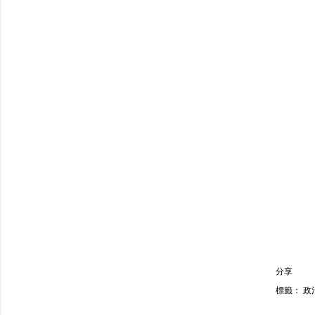
分享
標籤：
政