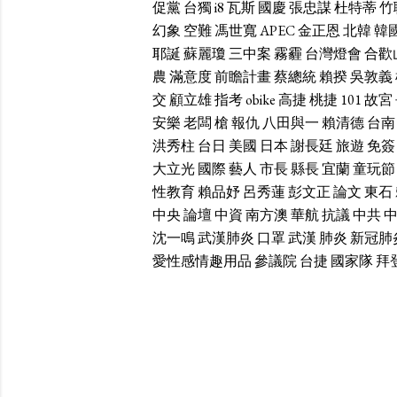
促黨
台獨
i8
瓦斯
國慶
張忠謀
杜特蒂
竹
幻象
空難
馮世寬
APEC
金正恩
北韓
韓
耶誕
蘇麗瓊
三中案
霧霾
台灣燈會
合歡
農
滿意度
前瞻計畫
蔡總統
賴揆
吳敦義
交
顧立雄
指考
obike
高捷
桃捷
101
故宮
安樂
老闆
槍
報仇
八田與一
賴清德
台南
洪秀柱
台日
美國
日本
謝長廷
旅遊
免簽
大立光
國際
藝人
市長
縣長
宜蘭
童玩節
性教育
賴品妤
呂秀蓮
彭文正
論文
東石
中央
論壇
中資
南方澳
華航
抗議
中共
沈一鳴
武漢肺炎
口罩
武漢
肺炎
新冠肺
愛性感情趣用品
參議院
台捷
國家隊
拜