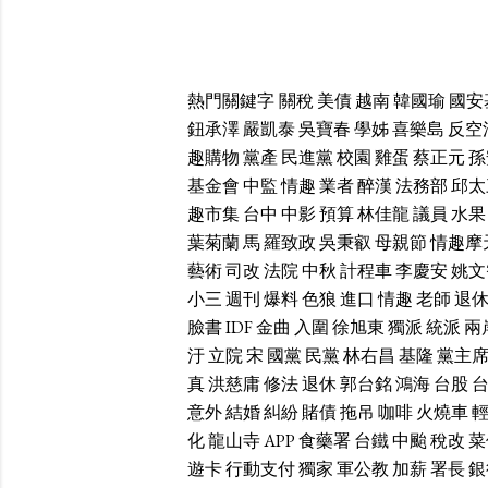
熱門關鍵字
關稅
美債
越南
韓國瑜
國安
鈕承澤
嚴凱泰
吳寶春
學姊
喜樂島
反空
趣購物
黨產
民進黨
校園
雞蛋
蔡正元
孫
基金會
中監
情趣
業者
醉漢
法務部
邱太
趣市集
台中
中影
預算
林佳龍
議員
水果
葉菊蘭
馬
羅致政
吳秉叡
母親節
情趣摩
藝術
司改
法院
中秋
計程車
李慶安
姚文
小三
週刊
爆料
色狼
進口
情趣
老師
退
臉書
IDF
金曲
入圍
徐旭東
獨派
統派
兩
汙
立院
宋
國黨
民黨
林右昌
基隆
黨主
真
洪慈庸
修法
退休
郭台銘
鴻海
台股
意外
結婚
糾紛
賭債
拖吊
咖啡
火燒車
化
龍山寺
APP
食藥署
台鐵
中颱
稅改
菜
遊卡
行動支付
獨家
軍公教
加薪
署長
銀