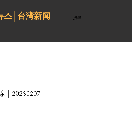
 뉴스│台湾新闻
搜尋
0250207