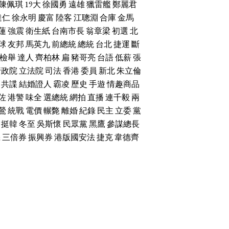
陳佩琪
19大
徐國勇
遠雄
獵雷艦
鄭麗君
達仁
徐永明
慶富
陸客
江聰淵
合庫
金馬
蓮
強震
衛生紙
台南市長
翁章梁
初選
北
球
友邦
馬英九
前總統
總統
台北
捷運
斷
檢舉
達人
齊柏林
扁
豬哥亮
台語
低薪
張
行政院
立法院
司法
香港
委員
新北
朱立倫
共諜
結婚證人
霸凌
歷史
手遊
情趣商品
佐
港警
味全
選總統
網拍
直播
連千毅
兩
鶯
統戰
電價
輾斃
離婚
紀錄
民主
立委
黨
挺韓
冬至
吳斯懷
民眾黨
黑鷹
參謀總長
機
三倍券
振興券
港版國安法
捷克
韋德齊