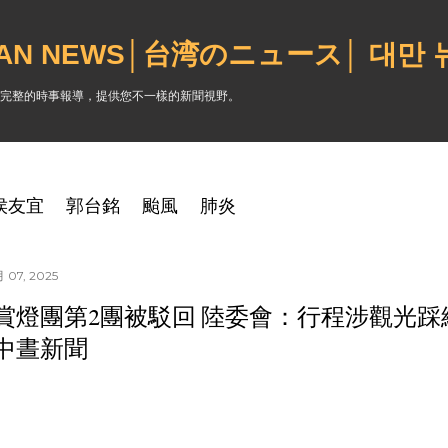
跳到主要內容
WAN NEWS│台湾のニュース│ 대만
完整的時事報導，提供您不一樣的新聞視野。
侯友宜
郭台銘
颱風
肺炎
 07, 2025
賞燈團第2團被駁回 陸委會：行程涉觀光踩線｜2
中晝新聞