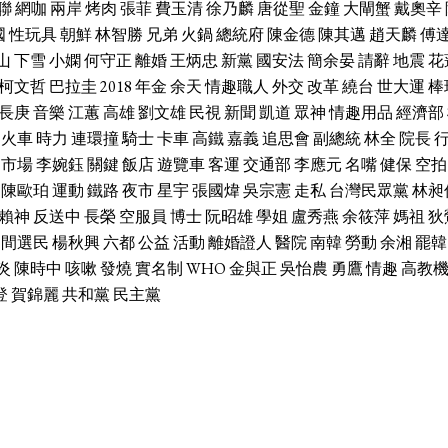
聯
網咖
兩岸
烤肉
張菲
費玉清
徐乃麟
唐從聖
金鐘
大閘蟹
戴奧辛
國
性玩具
朝鮮
林智勝
兄弟
火鍋
總統府
陳金德
陳其邁
趙天麟
傅
山
下雪
小嫻
何守正
離婚
王炳忠
新黨
國安法
簡余晏
請辭
地震
花
柯文哲
巴拉圭
2018
年金
余天
情趣職人
外交
改革
繞台
世大運
棒
長庚
音樂
江蕙
高雄
劉文雄
民視
新聞
凱道
眾神
情趣用品
經濟部
火車
時力
連環撞
騎士
卡車
高鐵
嘉義
追思會
副總統
林全
院長
市場
李婉鈺
關鍵
飯店
遊覽車
客運
交通部
李應元
名嘴
健保
空拍
陳歐珀
運動
鐵路
夜市
星宇
張國煒
吳宗憲
走私
台灣民眾黨
林昶
賴神
反送中
長榮
空服員
博士
阮昭雄
學姐
盧秀燕
余筱萍
媽祖
狄
中間選民
楊秋興
六都
公益
活動
離婚證人
醫院
南韓
勞動
余湘
罷韓
炎
陳時中
咳嗽
發燒
實名制
WHO
金與正
吳怡農
勇鷹
情趣
高教
登
賀錦麗
共和黨
民主黨