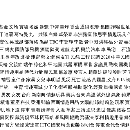
基金
文蛤
實驗
名媛
暴斃
中彈
轟炸
香蕉
通緝
犯罪
集團
詐騙
世足
汙
連署
葛特曼
九二共識
白綠
卓榮泰
非洲豬瘟
陳思宇
情趣玩具
安佐
吳茂昆
部落格
孫越
TBC
李登輝
李敖
管中閔
洪耀福
外資
毒
三
網友
國防部
飛機
酒駕
陳菊
遠航
走私
興航
汽車
車
民宅
土石
里長
年改
北檢
洩密
鄭文燦
侯友宜
民怨
工程
民調
2020
中華民國
天輪
父親節
端午
綠色和平
地圖
武器
軍購
軍售
參議員
戰機
國機
智
情趣用品
時代力量
親民黨
翁啟惠
發言人
趙藤雄
建設
劉世芳
休
補習
童仲彥
家暴
女兒
李明哲
風災
死亡
流感
黃國昌
政府
F-16
岸
統一
生育
情趣商城
少子化
衛福部
補助
彰化
經費
重機
國道
謝
席
男友
女友
台商
新南向
情趣玩具
憲兵
台東
高溫
紫外線
氣象
蘋
台積電
董座
科技
亞洲
郵輪
西斯情趣用品
太陽能
綠能
竊盜
玩家
寶
輕軌
地下道
停車
賣場
婦聯會
入境
草案
三讀
追思
逝世
優惠
旅客
價
閣揆
戴資穎
羽球
阿羅哈
暴風圈
輕颱
勞基法
泰利
情趣用品
綠
行
警方
騷擾
宏達電
HTC
國安局
葉俊榮
說明會
停電
全代會
情趣