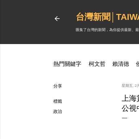
台灣新聞│TAI
匯集了台灣的新聞，為你提供最新、最
熱門關鍵字
柯文哲
賴清德
分享
星期五, 2月
上海
標籤
公視
政治