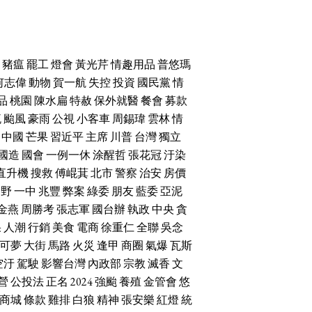
豬瘟
罷工
燈會
黃光芹
情趣用品
普悠瑪
何志偉
動物
賀一航
失控
投資
國民黨
情
品
桃園
陳水扁
特赦
保外就醫
餐會
募款
流
颱風
豪雨
公視
小客車
周錫瑋
雲林
情
中國
芒果
習近平
主席
川普
台灣
獨立
國造
國會
一例一休
涂醒哲
張花冠
汙染
直升機
搜救
傅崐萁
北市
警察
治安
房價
朝野
一中
兆豐
弊案
綠委
朋友
藍委
亞泥
金燕
周勝考
張志軍
國台辦
執政
中央
貪
果
人潮
行銷
美食
電商
徐重仁
全聯
吳念
可夢
大街
馬路
火災
逢甲
商圈
氣爆
瓦斯
空汙
駕駛
影響台灣
內政部
宗教
滅香
文
營
公投法
正名
2024
強颱
養殖
金管會
悠
商城
條款
雞排
白狼
精神
張安樂
紅燈
統