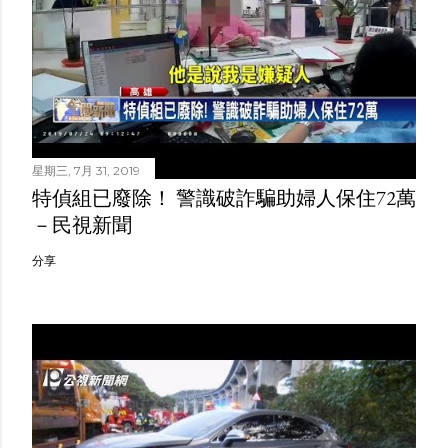
星期三, 7月 31, 2019
特偵組已廢除！ 警識破詐騙助婦人保住72萬
－民視新聞
分享