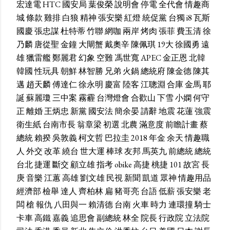
宏達電
HTC
國安局
葉俊榮
說明會
停電
全代會
情趣商
城
條款
雞排
白狼
精神
張安樂
紅燈
統促黨
台獨
i8
瓦斯
國慶
張忠謀
杜特蒂
竹聯
網咖
兩岸
烤肉
張菲
費玉清
徐
乃麟
唐從聖
金鐘
大閘蟹
戴奧辛
陳佩琪
19大
徐國勇
遠
雄
獵雷艦
鄭麗君
幻象
空難
馮世寬
APEC
金正恩
北韓
韓國
性玩具
朝鮮
林智勝
兄弟
火鍋
總統府
陳金德
陳其
邁
趙天麟
傅達仁
徐永明
慶富
陸客
江聰淵
合庫
金馬
耶
誕
蘇麗瓊
三中案
霧霾
台灣燈會
合歡山
下雪
小嫻
何守
正
離婚
王炳忠
新黨
國安法
簡余晏
請辭
地震
花蓮
強震
衛生紙
台南市長
翁章梁
初選
北農
滿意度
前瞻計畫
蔡
總統
賴揆
吳敦義
柯文哲
巴拉圭
2018
年金
余天
情趣職
人
外交
改革
繞台
世大運
棒球
友邦
馬英九
前總統
總統
台北
捷運
斷交
顧立雄
指考
obike
高捷
桃捷
101
故宮
長
庚
音樂
江蕙
高雄
劉文雄
民視
新聞
凱道
眾神
情趣用品
經濟部
檢舉
達人
齊柏林
扁
豬哥亮
台語
低薪
張安樂
老
闆
槍
報仇
八田與一
賴清德
台南
火車
時力
連環撞
騎士
卡車
高鐵
嘉義
追思會
副總統
林全
院長
行政院
立法院