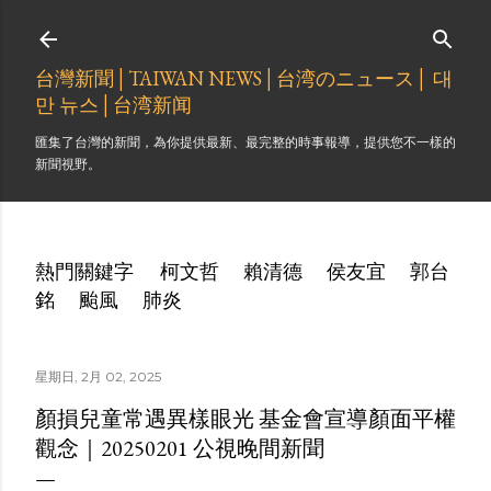
跳到主要內容
台灣新聞│TAIWAN NEWS│台湾のニュース│ 대
만 뉴스│台湾新闻
匯集了台灣的新聞，為你提供最新、最完整的時事報導，提供您不一樣的
新聞視野。
熱門關鍵字
柯文哲
賴清德
侯友宜
郭台
銘
颱風
肺炎
星期日, 2月 02, 2025
顏損兒童常遇異樣眼光 基金會宣導顏面平權
觀念｜20250201 公視晚間新聞