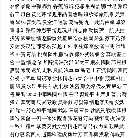
名媛
暴斃
中彈
轟炸
香蕉
通緝
犯罪
集團
詐騙
世足
豬瘟
罷工
燈會
黃光芹
情趣用品
普悠瑪
鈕承澤
嚴凱泰
吳寶
春
學姊
喜樂島
反空汙
連署
葛特曼
九二共識
白綠
卓榮
泰
非洲豬瘟
陳思宇
情趣玩具
何志偉
動物
賀一航
失控
投資
國民黨
情趣購物
黨產
民進黨
校園
雞蛋
蔡正元
孫
安佐
吳茂昆
部落格
孫越
TBC
李登輝
李敖
管中閔
洪耀
福
外資
毒品
桃園
陳水扁
特赦
保外就醫
餐會
募款
基金
會
中監
情趣
業者
醉漢
法務部
邱太三
網友
國防部
飛機
酒駕
陳菊
遠航
走私
興航
汽車
車
民宅
土石流
颱風
豪雨
公視
小客車
周錫瑋
雲林
情趣市集
台中
中影
預算
林佳
龍
議員
水果
里長
年改
北檢
洩密
鄭文燦
侯友宜
民怨
工
程
民調
2020
中華民國
中國
芒果
習近平
主席
川普
台灣
獨立
葉菊蘭
馬
羅致政
吳秉叡
母親節
情趣摩天輪
父親
節
端午
綠色和平
地圖
武器
軍購
軍售
參議員
戰機
國機
國造
國會
一例一休
涂醒哲
張花冠
汙染
藝術
司改
法院
中秋
計程車
李慶安
姚文智
情趣用品
時代力量
親民黨
翁啟惠
發言人
趙藤雄
建設
劉世芳
直升機
搜救
傅崐萁