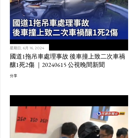
星期日, 6月 16, 2024
國道1拖吊車處理事故 後車撞上致二次車禍
釀1死2傷 ｜20240615 公視晚間新聞
分享