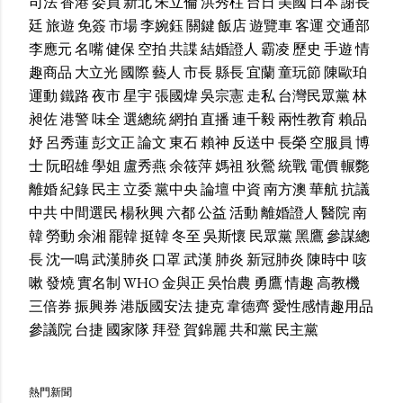
司法
香港
委員
新北
朱立倫
洪秀柱
台日
美國
日本
謝長
廷
旅遊
免簽
市場
李婉鈺
關鍵
飯店
遊覽車
客運
交通部
李應元
名嘴
健保
空拍
共諜
結婚證人
霸凌
歷史
手遊
情
趣商品
大立光
國際
藝人
市長
縣長
宜蘭
童玩節
陳歐珀
運動
鐵路
夜市
星宇
張國煒
吳宗憲
走私
台灣民眾黨
林
昶佐
港警
味全
選總統
網拍
直播
連千毅
兩性教育
賴品
妤
呂秀蓮
彭文正
論文
東石
賴神
反送中
長榮
空服員
博
士
阮昭雄
學姐
盧秀燕
余筱萍
媽祖
狄鶯
統戰
電價
輾斃
離婚
紀錄
民主
立委
黨中央
論壇
中資
南方澳
華航
抗議
中共
中間選民
楊秋興
六都
公益
活動
離婚證人
醫院
南
韓
勞動
余湘
罷韓
挺韓
冬至
吳斯懷
民眾黨
黑鷹
參謀總
長
沈一鳴
武漢肺炎
口罩
武漢
肺炎
新冠肺炎
陳時中
咳
嗽
發燒
實名制
WHO
金與正
吳怡農
勇鷹
情趣
高教機
三倍券
振興券
港版國安法
捷克
韋德齊
愛性感情趣用品
參議院
台捷
國家隊
拜登
賀錦麗
共和黨
民主黨
熱門新聞