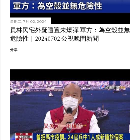
星期二, 7月 02, 2024
員林民宅外疑遭置未爆彈 軍方：為空殼並無
危險性｜20240702 公視晚間新聞
分享