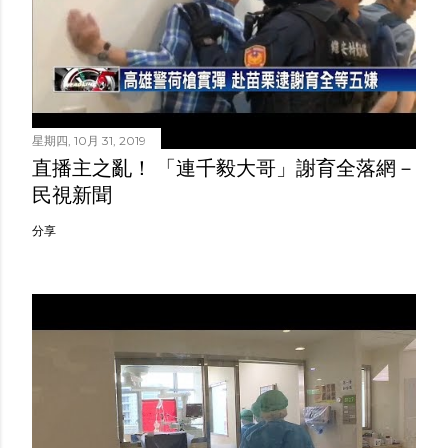
星期四, 10月 31, 2019
直播主之亂！ 「連千毅大哥」謝育全落網－
民視新聞
分享