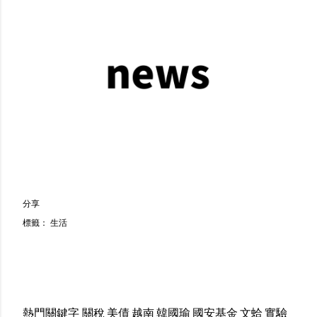
分享
標籤：
生活
熱門關鍵字
關稅
美債
越南
韓國瑜
國安基金
文蛤
實驗