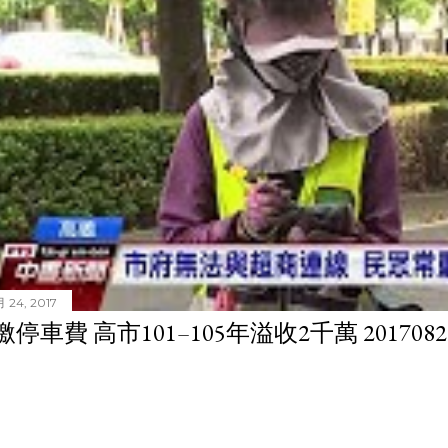
 24, 2017
停車費 高市101–105年溢收2千萬 201708