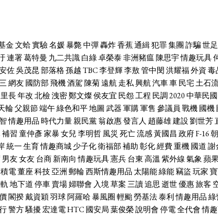
基金
文蛤
實驗
名媛
暴斃
中彈
轟炸
香蕉
通緝
犯罪
集團
詐騙
世足
汙
連署
葛特曼
九二共識
白綠
卓榮泰
非洲豬瘟
陳思宇
情趣玩具
安佐
吳茂昆
部落格
孫越
TBC
李登輝
李敖
管中閔
洪耀福
外資
毒
三
網友
國防部
飛機
酒駕
陳菊
遠航
走私
興航
汽車
車
民宅
土石
里長
年改
北檢
洩密
鄭文燦
侯友宜
民怨
工程
民調
2020
中華民國
天輪
父親節
端午
綠色和平
地圖
武器
軍購
軍售
參議員
戰機
國機
智
情趣用品
時代力量
親民黨
翁啟惠
發言人
趙藤雄
建設
劉世芳
休
補習
童仲彥
家暴
女兒
李明哲
風災
死亡
流感
黃國昌
政府
F-16
岸
統一
生育
情趣商城
少子化
衛福部
補助
彰化
經費
重機
國道
謝
席
男友
女友
台商
新南向
情趣玩具
憲兵
台東
高溫
紫外線
氣象
蘋
台積電
董座
科技
亞洲
郵輪
西斯情趣用品
太陽能
綠能
竊盜
玩家
寶
輕軌
地下道
停車
賣場
婦聯會
入境
草案
三讀
追思
逝世
優惠
旅客
價
閣揆
戴資穎
羽球
阿羅哈
暴風圈
輕颱
勞基法
泰利
情趣用品
綠
行
警方
騷擾
宏達電
HTC
國安局
葉俊榮
說明會
停電
全代會
情趣