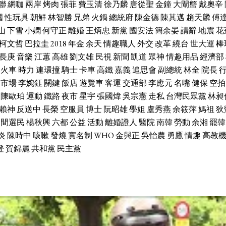
聯
網咖
兩岸
烤肉
張菲
費玉清
徐乃麟
唐從聖
金鐘
大閘蟹
戴奧辛
國
性玩具
朝鮮
林智勝
兄弟
火鍋
總統府
陳金德
陳其邁
趙天麟
傅
山
下雪
小嫻
何守正
離婚
王炳忠
新黨
國安法
簡余晏
請辭
地震
花
柯文哲
巴拉圭
2018
年金
余天
情趣職人
外交
改革
繞台
世大運
棒
長庚
音樂
江蕙
高雄
劉文雄
民視
新聞
凱道
眾神
情趣用品
經濟部
火車
時力
連環撞
騎士
卡車
高鐵
嘉義
追思會
副總統
林全
院長
市場
李婉鈺
關鍵
飯店
遊覽車
客運
交通部
李應元
名嘴
健保
空拍
陳歐珀
運動
鐵路
夜市
星宇
張國煒
吳宗憲
走私
台灣民眾黨
林昶
賴神
反送中
長榮
空服員
博士
阮昭雄
學姐
盧秀燕
余筱萍
媽祖
狄
中間選民
楊秋興
六都
公益
活動
離婚證人
醫院
南韓
勞動
余湘
罷韓
炎
陳時中
咳嗽
發燒
實名制
WHO
金與正
吳怡農
勇鷹
情趣
高教
登
賀錦麗
共和黨
民主黨