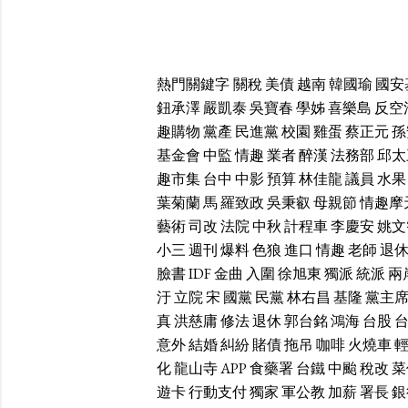
熱門關鍵字
關稅
美債
越南
韓國瑜
國安
鈕承澤
嚴凱泰
吳寶春
學姊
喜樂島
反空
趣購物
黨產
民進黨
校園
雞蛋
蔡正元
孫
基金會
中監
情趣
業者
醉漢
法務部
邱太
趣市集
台中
中影
預算
林佳龍
議員
水果
葉菊蘭
馬
羅致政
吳秉叡
母親節
情趣摩
藝術
司改
法院
中秋
計程車
李慶安
姚文
小三
週刊
爆料
色狼
進口
情趣
老師
退
臉書
IDF
金曲
入圍
徐旭東
獨派
統派
兩
汙
立院
宋
國黨
民黨
林右昌
基隆
黨主
真
洪慈庸
修法
退休
郭台銘
鴻海
台股
意外
結婚
糾紛
賭債
拖吊
咖啡
火燒車
化
龍山寺
APP
食藥署
台鐵
中颱
稅改
菜
遊卡
行動支付
獨家
軍公教
加薪
署長
銀