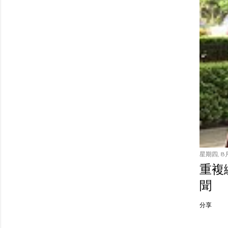
星期四, 8月
重複繳
聞
分享