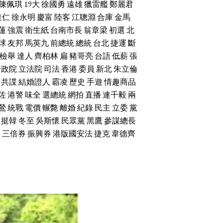
陳佩琪
19大
徐國勇
遠雄
獵雷艦
鄭麗君
達仁
徐永明
慶富
陸客
江聰淵
合庫
金馬
蓮
強震
衛生紙
台南市長
翁章梁
初選
北
球
友邦
馬英九
前總統
總統
台北
捷運
斷
檢舉
達人
齊柏林
扁
豬哥亮
台語
低薪
張
行政院
立法院
司法
香港
委員
新北
朱立倫
共諜
結婚證人
霸凌
歷史
手遊
情趣商品
佐
港警
味全
選總統
網拍
直播
連千毅
兩
鶯
統戰
電價
輾斃
離婚
紀錄
民主
立委
黨
挺韓
冬至
吳斯懷
民眾黨
黑鷹
參謀總長
機
三倍券
振興券
港版國安法
捷克
韋德齊