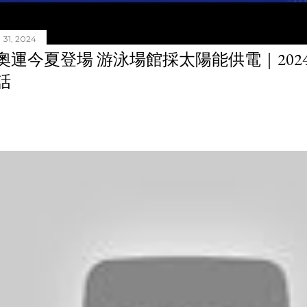
31, 2024
奧運今夏登場 游泳場館採太陽能供電｜20240
話