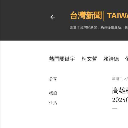
台灣新聞│TAI
匯集了台灣的新聞，為你提供最新、最
熱門關鍵字
柯文哲
賴清德
分享
星期二, 2月 
高雄
標籤
202
生活