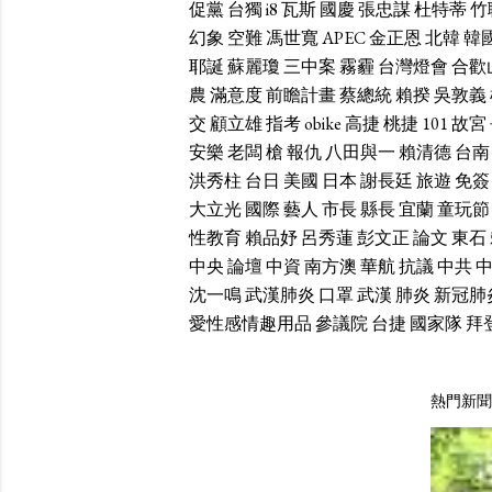
促黨
台獨
i8
瓦斯
國慶
張忠謀
杜特蒂
竹
幻象
空難
馮世寬
APEC
金正恩
北韓
韓
耶誕
蘇麗瓊
三中案
霧霾
台灣燈會
合歡
農
滿意度
前瞻計畫
蔡總統
賴揆
吳敦義
交
顧立雄
指考
obike
高捷
桃捷
101
故宮
安樂
老闆
槍
報仇
八田與一
賴清德
台南
洪秀柱
台日
美國
日本
謝長廷
旅遊
免簽
大立光
國際
藝人
市長
縣長
宜蘭
童玩節
性教育
賴品妤
呂秀蓮
彭文正
論文
東石
中央
論壇
中資
南方澳
華航
抗議
中共
沈一鳴
武漢肺炎
口罩
武漢
肺炎
新冠肺
愛性感情趣用品
參議院
台捷
國家隊
拜
熱門新聞