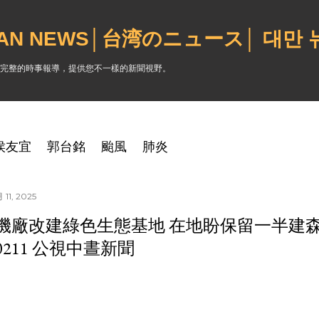
跳到主要內容
WAN NEWS│台湾のニュース│ 대만
完整的時事報導，提供您不一樣的新聞視野。
侯友宜
郭台銘
颱風
肺炎
11, 2025
機廠改建綠色生態基地 在地盼保留一半建
50211 公視中晝新聞