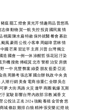
豬瘟
罷工
燈會
黃光芹
情趣用品
普悠瑪
何志偉
動物
賀一航
失控
投資
國民黨
情
品
桃園
陳水扁
特赦
保外就醫
餐會
募款
流
颱風
豪雨
公視
小客車
周錫瑋
雲林
情
中國
芒果
習近平
主席
川普
台灣
獨立
國造
國會
一例一休
涂醒哲
張花冠
汙染
直升機
搜救
傅崐萁
北市
警察
治安
房價
朝野
一中
兆豐
弊案
綠委
朋友
藍委
亞泥
金燕
周勝考
張志軍
國台辦
執政
中央
貪
果
人潮
行銷
美食
電商
徐重仁
全聯
吳念
可夢
大街
馬路
火災
逢甲
商圈
氣爆
瓦斯
空汙
駕駛
影響台灣
內政部
宗教
滅香
文
營
公投法
正名
2024
強颱
養殖
金管會
悠
商城
條款
雞排
白狼
精神
張安樂
紅燈
統