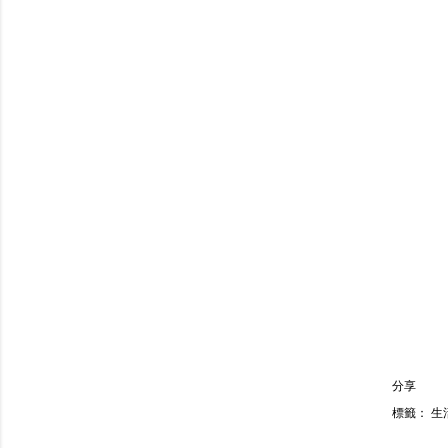
分享
標籤：
生