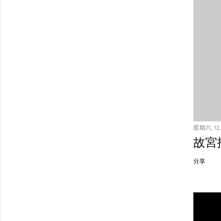
星期六, 12月
故宮
分享