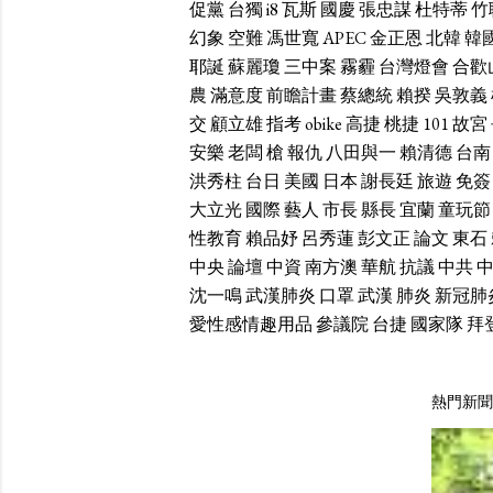
促黨
台獨
i8
瓦斯
國慶
張忠謀
杜特蒂
竹
幻象
空難
馮世寬
APEC
金正恩
北韓
韓
耶誕
蘇麗瓊
三中案
霧霾
台灣燈會
合歡
農
滿意度
前瞻計畫
蔡總統
賴揆
吳敦義
交
顧立雄
指考
obike
高捷
桃捷
101
故宮
安樂
老闆
槍
報仇
八田與一
賴清德
台南
洪秀柱
台日
美國
日本
謝長廷
旅遊
免簽
大立光
國際
藝人
市長
縣長
宜蘭
童玩節
性教育
賴品妤
呂秀蓮
彭文正
論文
東石
中央
論壇
中資
南方澳
華航
抗議
中共
沈一鳴
武漢肺炎
口罩
武漢
肺炎
新冠肺
愛性感情趣用品
參議院
台捷
國家隊
拜
熱門新聞