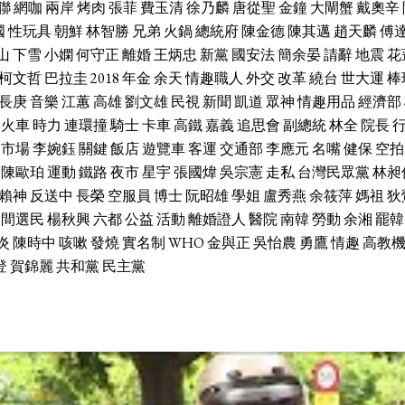
聯
網咖
兩岸
烤肉
張菲
費玉清
徐乃麟
唐從聖
金鐘
大閘蟹
戴奧辛
國
性玩具
朝鮮
林智勝
兄弟
火鍋
總統府
陳金德
陳其邁
趙天麟
傅
山
下雪
小嫻
何守正
離婚
王炳忠
新黨
國安法
簡余晏
請辭
地震
花
柯文哲
巴拉圭
2018
年金
余天
情趣職人
外交
改革
繞台
世大運
棒
長庚
音樂
江蕙
高雄
劉文雄
民視
新聞
凱道
眾神
情趣用品
經濟部
火車
時力
連環撞
騎士
卡車
高鐵
嘉義
追思會
副總統
林全
院長
市場
李婉鈺
關鍵
飯店
遊覽車
客運
交通部
李應元
名嘴
健保
空拍
陳歐珀
運動
鐵路
夜市
星宇
張國煒
吳宗憲
走私
台灣民眾黨
林昶
賴神
反送中
長榮
空服員
博士
阮昭雄
學姐
盧秀燕
余筱萍
媽祖
狄
中間選民
楊秋興
六都
公益
活動
離婚證人
醫院
南韓
勞動
余湘
罷韓
炎
陳時中
咳嗽
發燒
實名制
WHO
金與正
吳怡農
勇鷹
情趣
高教
登
賀錦麗
共和黨
民主黨