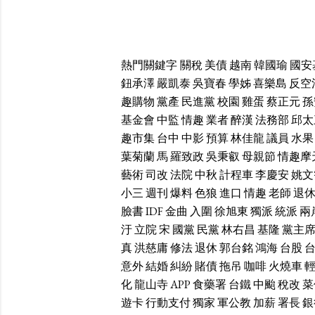
熱門關鍵字
關稅
美債
越南
韓國瑜
國安
鈕承澤
嚴凱泰
吳寶春
學姊
喜樂島
反空
趣購物
黨產
民進黨
校園
雞蛋
蔡正元
孫
基金會
中監
情趣
業者
醉漢
法務部
邱太
趣市集
台中
中影
預算
林佳龍
議員
水果
葉菊蘭
馬
羅致政
吳秉叡
母親節
情趣摩
藝術
司改
法院
中秋
計程車
李慶安
姚文
小三
週刊
爆料
色狼
進口
情趣
老師
退
臉書
IDF
金曲
入圍
徐旭東
獨派
統派
兩
汙
立院
宋
國黨
民黨
林右昌
基隆
黨主
真
洪慈庸
修法
退休
郭台銘
鴻海
台股
意外
結婚
糾紛
賭債
拖吊
咖啡
火燒車
化
龍山寺
APP
食藥署
台鐵
中颱
稅改
菜
遊卡
行動支付
獨家
軍公教
加薪
署長
銀