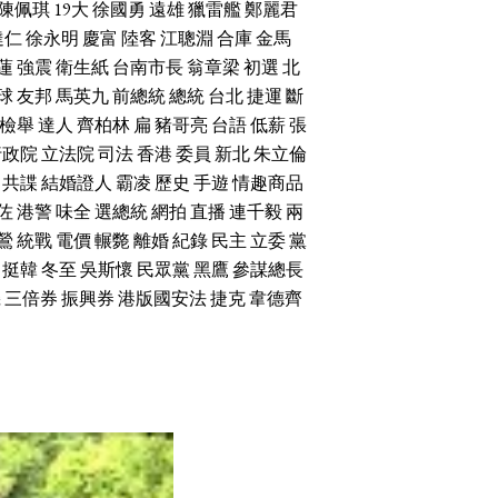
陳佩琪
19大
徐國勇
遠雄
獵雷艦
鄭麗君
達仁
徐永明
慶富
陸客
江聰淵
合庫
金馬
蓮
強震
衛生紙
台南市長
翁章梁
初選
北
球
友邦
馬英九
前總統
總統
台北
捷運
斷
檢舉
達人
齊柏林
扁
豬哥亮
台語
低薪
張
行政院
立法院
司法
香港
委員
新北
朱立倫
共諜
結婚證人
霸凌
歷史
手遊
情趣商品
佐
港警
味全
選總統
網拍
直播
連千毅
兩
鶯
統戰
電價
輾斃
離婚
紀錄
民主
立委
黨
挺韓
冬至
吳斯懷
民眾黨
黑鷹
參謀總長
機
三倍券
振興券
港版國安法
捷克
韋德齊