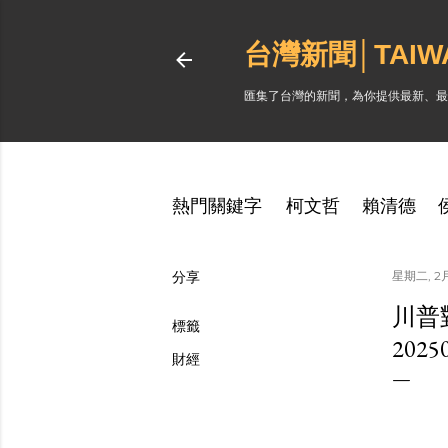
台灣新聞│TAI
匯集了台灣的新聞，為你提供最新、最
熱門關鍵字
柯文哲
賴清德
分享
星期二, 2月 
川普
標籤
202
財經