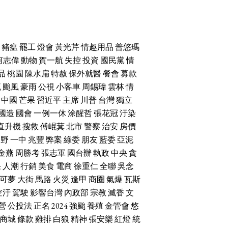
豬瘟
罷工
燈會
黃光芹
情趣用品
普悠瑪
何志偉
動物
賀一航
失控
投資
國民黨
情
品
桃園
陳水扁
特赦
保外就醫
餐會
募款
流
颱風
豪雨
公視
小客車
周錫瑋
雲林
情
中國
芒果
習近平
主席
川普
台灣
獨立
國造
國會
一例一休
涂醒哲
張花冠
汙染
直升機
搜救
傅崐萁
北市
警察
治安
房價
朝野
一中
兆豐
弊案
綠委
朋友
藍委
亞泥
金燕
周勝考
張志軍
國台辦
執政
中央
貪
果
人潮
行銷
美食
電商
徐重仁
全聯
吳念
可夢
大街
馬路
火災
逢甲
商圈
氣爆
瓦斯
空汙
駕駛
影響台灣
內政部
宗教
滅香
文
營
公投法
正名
2024
強颱
養殖
金管會
悠
商城
條款
雞排
白狼
精神
張安樂
紅燈
統