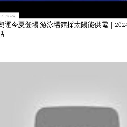
31, 2024
奧運今夏登場 游泳場館採太陽能供電｜20240
話