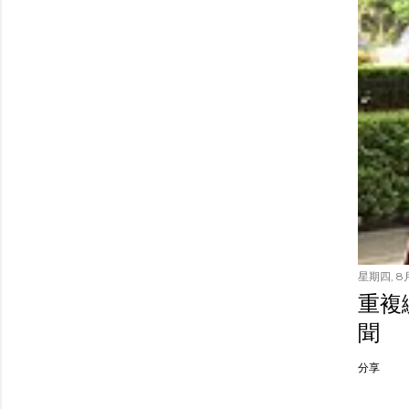
星期四, 8月
重複繳
聞
分享