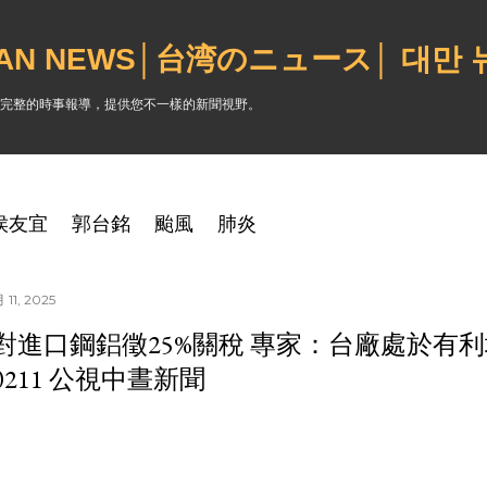
跳到主要內容
WAN NEWS│台湾のニュース│ 대만
完整的時事報導，提供您不一樣的新聞視野。
侯友宜
郭台銘
颱風
肺炎
11, 2025
對進口鋼鋁徵25%關稅 專家：台廠處於有
50211 公視中晝新聞