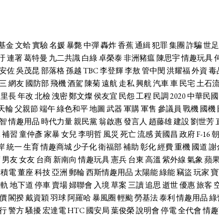
基金
文蛤
實驗
名媛
暴斃
中彈
轟炸
香蕉
通緝
犯罪
集團
詐騙
世足
汙
連署
葛特曼
九二共識
白綠
卓榮泰
非洲豬瘟
陳思宇
情趣玩具
安佐
吳茂昆
部落格
孫越
TBC
李登輝
李敖
管中閔
洪耀福
外資
毒
三
網友
國防部
飛機
酒駕
陳菊
遠航
走私
興航
汽車
車
民宅
土石
里長
年改
北檢
洩密
鄭文燦
侯友宜
民怨
工程
民調
2020
中華民國
天輪
父親節
端午
綠色和平
地圖
武器
軍購
軍售
參議員
戰機
國機
智
情趣用品
時代力量
親民黨
翁啟惠
發言人
趙藤雄
建設
劉世芳
休
補習
童仲彥
家暴
女兒
李明哲
風災
死亡
流感
黃國昌
政府
F-16
岸
統一
生育
情趣商城
少子化
衛福部
補助
彰化
經費
重機
國道
謝
席
男友
女友
台商
新南向
情趣玩具
憲兵
台東
高溫
紫外線
氣象
蘋
台積電
董座
科技
亞洲
郵輪
西斯情趣用品
太陽能
綠能
竊盜
玩家
寶
輕軌
地下道
停車
賣場
婦聯會
入境
草案
三讀
追思
逝世
優惠
旅客
價
閣揆
戴資穎
羽球
阿羅哈
暴風圈
輕颱
勞基法
泰利
情趣用品
綠
行
警方
騷擾
宏達電
HTC
國安局
葉俊榮
說明會
停電
全代會
情趣