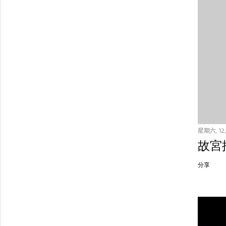
星期六, 12月
故宮
分享