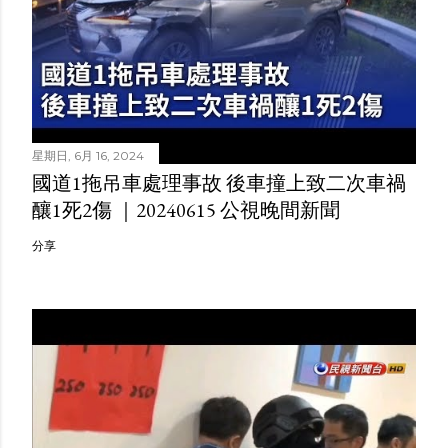
星期日, 6月 16, 2024
國道1拖吊車處理事故 後車撞上致二次車禍
釀1死2傷 ｜20240615 公視晚間新聞
分享