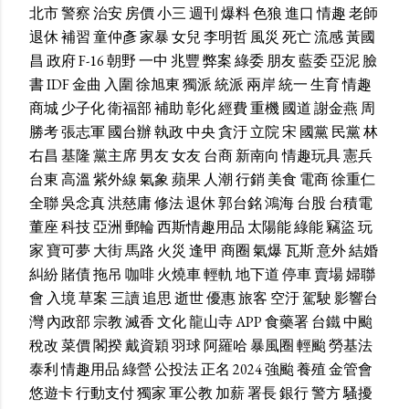
北市
警察
治安
房價
小三
週刊
爆料
色狼
進口
情趣
老師
退休
補習
童仲彥
家暴
女兒
李明哲
風災
死亡
流感
黃國
昌
政府
F-16
朝野
一中
兆豐
弊案
綠委
朋友
藍委
亞泥
臉
書
IDF
金曲
入圍
徐旭東
獨派
統派
兩岸
統一
生育
情趣
商城
少子化
衛福部
補助
彰化
經費
重機
國道
謝金燕
周
勝考
張志軍
國台辦
執政
中央
貪汙
立院
宋
國黨
民黨
林
右昌
基隆
黨主席
男友
女友
台商
新南向
情趣玩具
憲兵
台東
高溫
紫外線
氣象
蘋果
人潮
行銷
美食
電商
徐重仁
全聯
吳念真
洪慈庸
修法
退休
郭台銘
鴻海
台股
台積電
董座
科技
亞洲
郵輪
西斯情趣用品
太陽能
綠能
竊盜
玩
家
寶可夢
大街
馬路
火災
逢甲
商圈
氣爆
瓦斯
意外
結婚
糾紛
賭債
拖吊
咖啡
火燒車
輕軌
地下道
停車
賣場
婦聯
會
入境
草案
三讀
追思
逝世
優惠
旅客
空汙
駕駛
影響台
灣
內政部
宗教
滅香
文化
龍山寺
APP
食藥署
台鐵
中颱
稅改
菜價
閣揆
戴資穎
羽球
阿羅哈
暴風圈
輕颱
勞基法
泰利
情趣用品
綠營
公投法
正名
2024
強颱
養殖
金管會
悠遊卡
行動支付
獨家
軍公教
加薪
署長
銀行
警方
騷擾