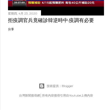
星期四, 4月 23, 2020
拒疫調官兵竟確診韓逆時中:疫調有必要
分享
技術提供：Blogger
台灣新聞搜尋網│所有內容搜尋引用自Youtube上傳內容