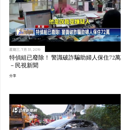
星期三, 7月 31, 2019
特偵組已廢除！ 警識破詐騙助婦人保住72萬
－民視新聞
分享