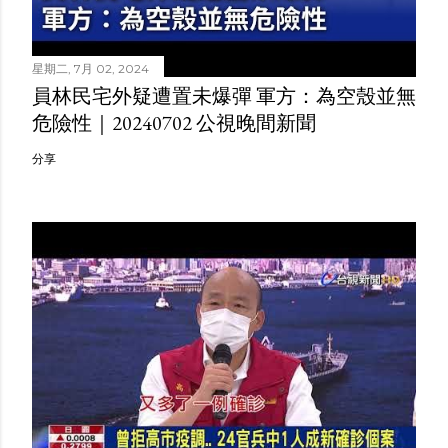
星期二, 7月 02, 2024
員林民宅外疑遭置未爆彈 軍方：為空殼並無
危險性｜20240702 公視晚間新聞
分享