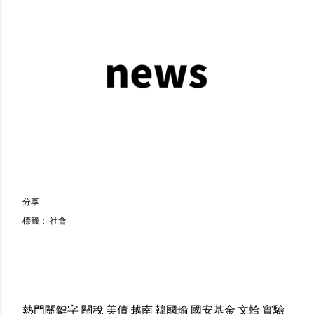
分享
標籤：
社會
熱門關鍵字
關稅
美債
越南
韓國瑜
國安基金
文蛤
實驗