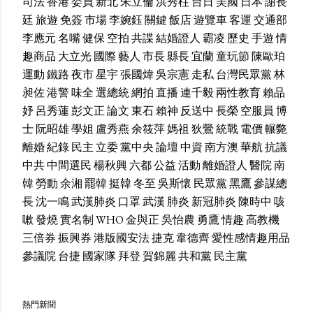
司法
香港
委員
新北
朱立倫
洪秀柱
台日
美國
日本
謝長
廷
旅遊
免簽
市場
李婉鈺
關鍵
飯店
遊覽車
客運
交通部
李應元
名嘴
健保
空拍
共諜
結婚證人
霸凌
歷史
手遊
情
趣商品
大立光
國際
藝人
市長
縣長
宜蘭
童玩節
陳歐珀
運動
鐵路
夜市
星宇
張國煒
吳宗憲
走私
台灣民眾黨
林
昶佐
港警
味全
選總統
網拍
直播
連千毅
兩性教育
賴品
妤
呂秀蓮
彭文正
論文
東石
賴神
反送中
長榮
空服員
博
士
阮昭雄
學姐
盧秀燕
余筱萍
媽祖
狄鶯
統戰
電價
輾斃
離婚
紀錄
民主
立委
黨中央
論壇
中資
南方澳
華航
抗議
中共
中間選民
楊秋興
六都
公益
活動
離婚證人
醫院
南
韓
勞動
余湘
罷韓
挺韓
冬至
吳斯懷
民眾黨
黑鷹
參謀總
長
沈一鳴
武漢肺炎
口罩
武漢
肺炎
新冠肺炎
陳時中
咳
嗽
發燒
實名制
WHO
金與正
吳怡農
勇鷹
情趣
高教機
三倍券
振興券
港版國安法
捷克
韋德齊
愛性感情趣用品
參議院
台捷
國家隊
拜登
賀錦麗
共和黨
民主黨
熱門新聞