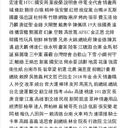
宏達電
HTC
國安局
葉俊榮
說明會
停電
全代會
情趣商
城
條款
雞排
白狼
精神
張安樂
紅燈
統促黨
台獨
i8
瓦斯
國慶
張忠謀
杜特蒂
竹聯
網咖
兩岸
烤肉
張菲
費玉清
徐
乃麟
唐從聖
金鐘
大閘蟹
戴奧辛
陳佩琪
19大
徐國勇
遠
雄
獵雷艦
鄭麗君
幻象
空難
馮世寬
APEC
金正恩
北韓
韓國
性玩具
朝鮮
林智勝
兄弟
火鍋
總統府
陳金德
陳其
邁
趙天麟
傅達仁
徐永明
慶富
陸客
江聰淵
合庫
金馬
耶
誕
蘇麗瓊
三中案
霧霾
台灣燈會
合歡山
下雪
小嫻
何守
正
離婚
王炳忠
新黨
國安法
簡余晏
請辭
地震
花蓮
強震
衛生紙
台南市長
翁章梁
初選
北農
滿意度
前瞻計畫
蔡
總統
賴揆
吳敦義
柯文哲
巴拉圭
2018
年金
余天
情趣職
人
外交
改革
繞台
世大運
棒球
友邦
馬英九
前總統
總統
台北
捷運
斷交
顧立雄
指考
obike
高捷
桃捷
101
故宮
長
庚
音樂
江蕙
高雄
劉文雄
民視
新聞
凱道
眾神
情趣用品
經濟部
檢舉
達人
齊柏林
扁
豬哥亮
台語
低薪
張安樂
老
闆
槍
報仇
八田與一
賴清德
台南
火車
時力
連環撞
騎士
卡車
高鐵
嘉義
追思會
副總統
林全
院長
行政院
立法院