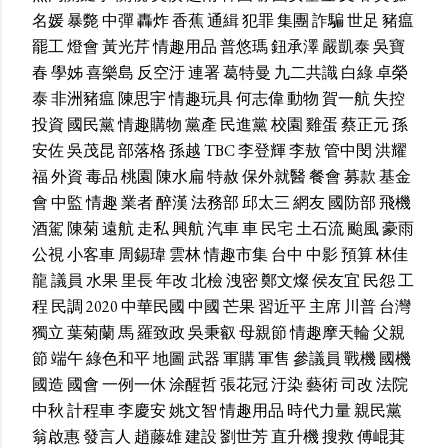
名媛
暴斃
中彈
轟炸
香蕉
通緝
犯罪
集團
詐騙
世足
豬瘟
罷工
燈會
黃光芹
情趣用品
普悠瑪
鈕承澤
嚴凱泰
吳寶
春
學姊
喜樂島
反空汙
連署
葛特曼
九二共識
白綠
卓榮
泰
非洲豬瘟
陳思宇
情趣玩具
何志偉
動物
賀一航
失控
投資
國民黨
情趣購物
黨產
民進黨
校園
雞蛋
蔡正元
孫
安佐
吳茂昆
部落格
孫越
TBC
李登輝
李敖
管中閔
洪耀
福
外資
毒品
桃園
陳水扁
特赦
保外就醫
餐會
募款
基金
會
中監
情趣
業者
醉漢
法務部
邱太三
網友
國防部
飛機
酒駕
陳菊
遠航
走私
興航
汽車
車
民宅
土石流
颱風
豪雨
公視
小客車
周錫瑋
雲林
情趣市集
台中
中影
預算
林佳
龍
議員
水果
里長
年改
北檢
洩密
鄭文燦
侯友宜
民怨
工
程
民調
2020
中華民國
中國
芒果
習近平
主席
川普
台灣
獨立
葉菊蘭
馬
羅致政
吳秉叡
母親節
情趣摩天輪
父親
節
端午
綠色和平
地圖
武器
軍購
軍售
參議員
戰機
國機
國造
國會
一例一休
涂醒哲
張花冠
汙染
藝術
司改
法院
中秋
計程車
李慶安
姚文智
情趣用品
時代力量
親民黨
翁啟惠
發言人
趙藤雄
建設
劉世芳
直升機
搜救
傅崐萁