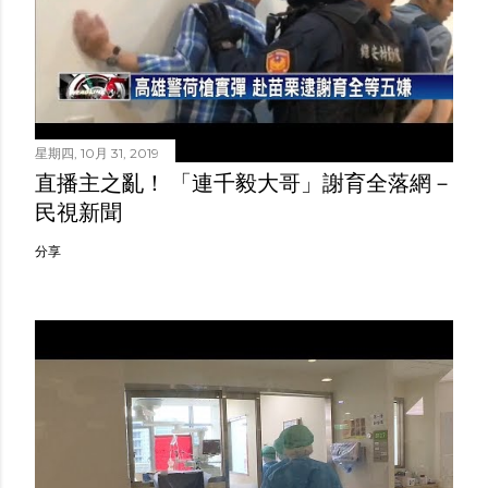
星期四, 10月 31, 2019
直播主之亂！ 「連千毅大哥」謝育全落網－
民視新聞
分享