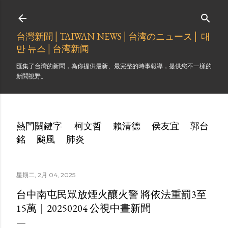
跳到主要內容
台灣新聞│TAIWAN NEWS│台湾のニュース│ 대
만 뉴스│台湾新闻
匯集了台灣的新聞，為你提供最新、最完整的時事報導，提供您不一樣的
新聞視野。
熱門關鍵字
柯文哲
賴清德
侯友宜
郭台
銘
颱風
肺炎
星期二, 2月 04, 2025
台中南屯民眾放煙火釀火警 將依法重罰3至
15萬｜20250204 公視中晝新聞