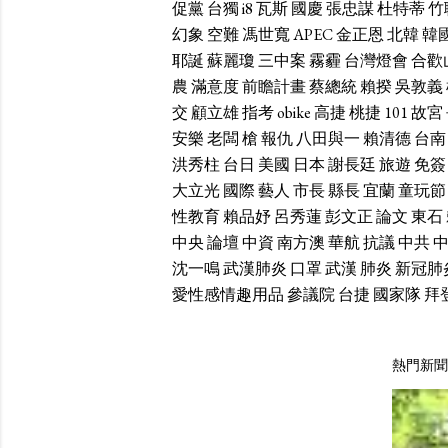
促黨
台獨
i8
瓦斯
國慶
張忠謀
杜特蒂
竹
幻象
空難
馮世寬
APEC
金正恩
北韓
韓
耶誕
蘇麗瓊
三中案
霧霾
台灣燈會
合歡
農
滿意度
前瞻計畫
蔡總統
賴揆
吳敦義
交
顧立雄
指考
obike
高捷
桃捷
101
故宮
安樂
老闆
槍
報仇
八田與一
賴清德
台南
洪秀柱
台日
美國
日本
謝長廷
旅遊
免簽
大立光
國際
藝人
市長
縣長
宜蘭
童玩節
性教育
賴品妤
呂秀蓮
彭文正
論文
東石
中央
論壇
中資
南方澳
華航
抗議
中共
沈一鳴
武漢肺炎
口罩
武漢
肺炎
新冠肺
愛性感情趣用品
參議院
台捷
國家隊
拜
熱門新聞