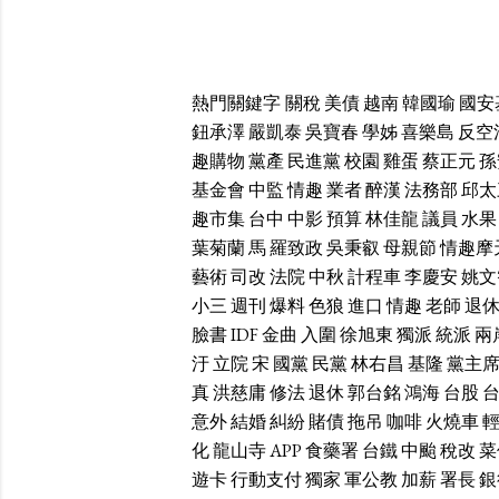
熱門關鍵字
關稅
美債
越南
韓國瑜
國安
鈕承澤
嚴凱泰
吳寶春
學姊
喜樂島
反空
趣購物
黨產
民進黨
校園
雞蛋
蔡正元
孫
基金會
中監
情趣
業者
醉漢
法務部
邱太
趣市集
台中
中影
預算
林佳龍
議員
水果
葉菊蘭
馬
羅致政
吳秉叡
母親節
情趣摩
藝術
司改
法院
中秋
計程車
李慶安
姚文
小三
週刊
爆料
色狼
進口
情趣
老師
退
臉書
IDF
金曲
入圍
徐旭東
獨派
統派
兩
汙
立院
宋
國黨
民黨
林右昌
基隆
黨主
真
洪慈庸
修法
退休
郭台銘
鴻海
台股
意外
結婚
糾紛
賭債
拖吊
咖啡
火燒車
化
龍山寺
APP
食藥署
台鐵
中颱
稅改
菜
遊卡
行動支付
獨家
軍公教
加薪
署長
銀