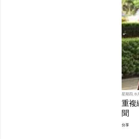
星期四, 8月
重複繳
聞
分享