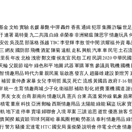
基金
文蛤
實驗
名媛
暴斃
中彈
轟炸
香蕉
通緝
犯罪
集團
詐騙
世足
汙
連署
葛特曼
九二共識
白綠
卓榮泰
非洲豬瘟
陳思宇
情趣玩具
安佐
吳茂昆
部落格
孫越
TBC
李登輝
李敖
管中閔
洪耀福
外資
毒
三
網友
國防部
飛機
酒駕
陳菊
遠航
走私
興航
汽車
車
民宅
土石
里長
年改
北檢
洩密
鄭文燦
侯友宜
民怨
工程
民調
2020
中華民國
天輪
父親節
端午
綠色和平
地圖
武器
軍購
軍售
參議員
戰機
國機
智
情趣用品
時代力量
親民黨
翁啟惠
發言人
趙藤雄
建設
劉世芳
休
補習
童仲彥
家暴
女兒
李明哲
風災
死亡
流感
黃國昌
政府
F-16
岸
統一
生育
情趣商城
少子化
衛福部
補助
彰化
經費
重機
國道
謝
席
男友
女友
台商
新南向
情趣玩具
憲兵
台東
高溫
紫外線
氣象
蘋
台積電
董座
科技
亞洲
郵輪
西斯情趣用品
太陽能
綠能
竊盜
玩家
寶
輕軌
地下道
停車
賣場
婦聯會
入境
草案
三讀
追思
逝世
優惠
旅客
價
閣揆
戴資穎
羽球
阿羅哈
暴風圈
輕颱
勞基法
泰利
情趣用品
綠
行
警方
騷擾
宏達電
HTC
國安局
葉俊榮
說明會
停電
全代會
情趣