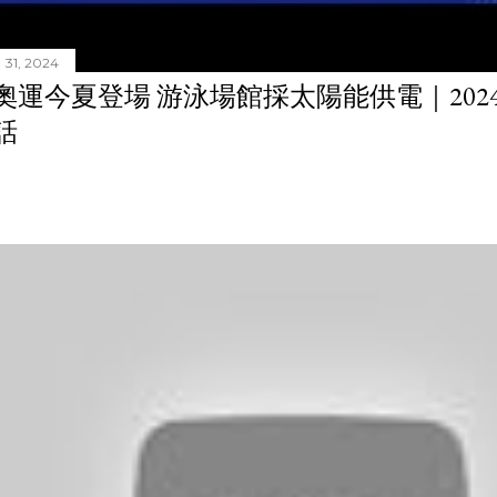
31, 2024
奧運今夏登場 游泳場館採太陽能供電｜20240
話