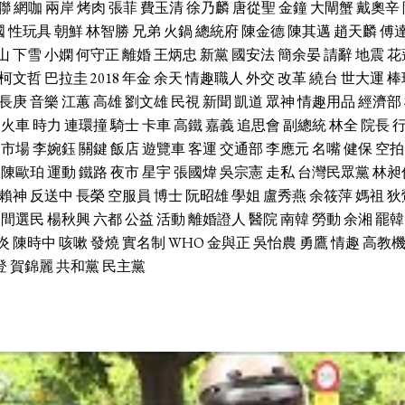
聯
網咖
兩岸
烤肉
張菲
費玉清
徐乃麟
唐從聖
金鐘
大閘蟹
戴奧辛
國
性玩具
朝鮮
林智勝
兄弟
火鍋
總統府
陳金德
陳其邁
趙天麟
傅
山
下雪
小嫻
何守正
離婚
王炳忠
新黨
國安法
簡余晏
請辭
地震
花
柯文哲
巴拉圭
2018
年金
余天
情趣職人
外交
改革
繞台
世大運
棒
長庚
音樂
江蕙
高雄
劉文雄
民視
新聞
凱道
眾神
情趣用品
經濟部
火車
時力
連環撞
騎士
卡車
高鐵
嘉義
追思會
副總統
林全
院長
市場
李婉鈺
關鍵
飯店
遊覽車
客運
交通部
李應元
名嘴
健保
空拍
陳歐珀
運動
鐵路
夜市
星宇
張國煒
吳宗憲
走私
台灣民眾黨
林昶
賴神
反送中
長榮
空服員
博士
阮昭雄
學姐
盧秀燕
余筱萍
媽祖
狄
中間選民
楊秋興
六都
公益
活動
離婚證人
醫院
南韓
勞動
余湘
罷韓
炎
陳時中
咳嗽
發燒
實名制
WHO
金與正
吳怡農
勇鷹
情趣
高教
登
賀錦麗
共和黨
民主黨