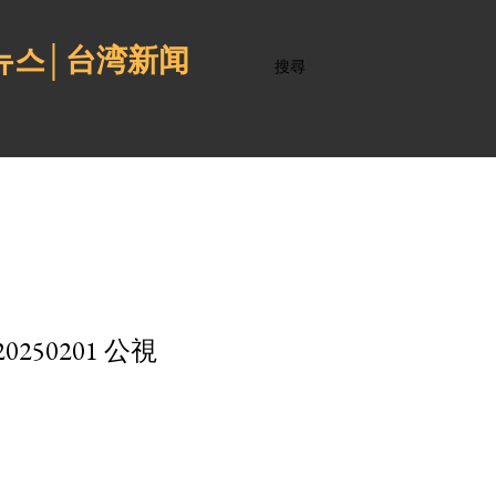
 뉴스│台湾新闻
搜尋
50201 公視