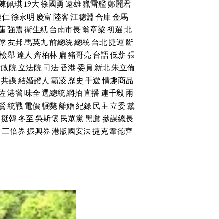
陳佩琪
19大
徐國勇
遠雄
獵雷艦
鄭麗君
達仁
徐永明
慶富
陸客
江聰淵
合庫
金馬
蓮
強震
衛生紙
台南市長
翁章梁
初選
北
球
友邦
馬英九
前總統
總統
台北
捷運
斷
檢舉
達人
齊柏林
扁
豬哥亮
台語
低薪
張
行政院
立法院
司法
香港
委員
新北
朱立倫
共諜
結婚證人
霸凌
歷史
手遊
情趣商品
佐
港警
味全
選總統
網拍
直播
連千毅
兩
鶯
統戰
電價
輾斃
離婚
紀錄
民主
立委
黨
挺韓
冬至
吳斯懷
民眾黨
黑鷹
參謀總長
機
三倍券
振興券
港版國安法
捷克
韋德齊