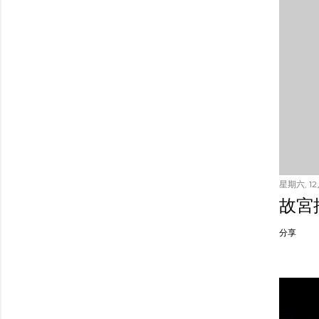
星期六, 12月
故宮
分享