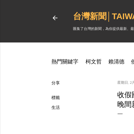
台灣新聞│TAI
匯集了台灣的新聞，為你提供最新、最
熱門關鍵字
柯文哲
賴清德
分享
星期日, 2月
收假
標籤
晚間
生活