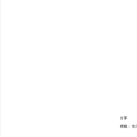
分享
標籤：
生