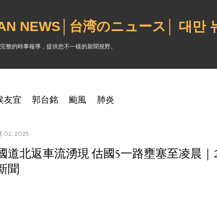
跳到主要內容
WAN NEWS│台湾のニュース│ 대만
完整的時事報導，提供您不一樣的新聞視野。
侯友宜
郭台銘
颱風
肺炎
 02, 2025
國道北返車流湧現 估國5一路壅塞至凌晨｜202
新聞