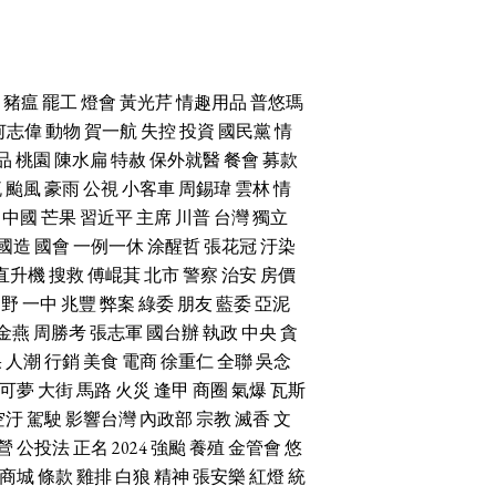
豬瘟
罷工
燈會
黃光芹
情趣用品
普悠瑪
何志偉
動物
賀一航
失控
投資
國民黨
情
品
桃園
陳水扁
特赦
保外就醫
餐會
募款
流
颱風
豪雨
公視
小客車
周錫瑋
雲林
情
中國
芒果
習近平
主席
川普
台灣
獨立
國造
國會
一例一休
涂醒哲
張花冠
汙染
直升機
搜救
傅崐萁
北市
警察
治安
房價
朝野
一中
兆豐
弊案
綠委
朋友
藍委
亞泥
金燕
周勝考
張志軍
國台辦
執政
中央
貪
果
人潮
行銷
美食
電商
徐重仁
全聯
吳念
可夢
大街
馬路
火災
逢甲
商圈
氣爆
瓦斯
空汙
駕駛
影響台灣
內政部
宗教
滅香
文
營
公投法
正名
2024
強颱
養殖
金管會
悠
商城
條款
雞排
白狼
精神
張安樂
紅燈
統