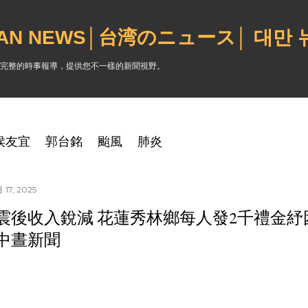
跳到主要內容
WAN NEWS│台湾のニュース│ 대만
完整的時事報導，提供您不一樣的新聞視野。
侯友宜
郭台銘
颱風
肺炎
17, 2025
03震後收入銳減 花蓮秀林鄉每人發2千禮金紓困｜
中晝新聞