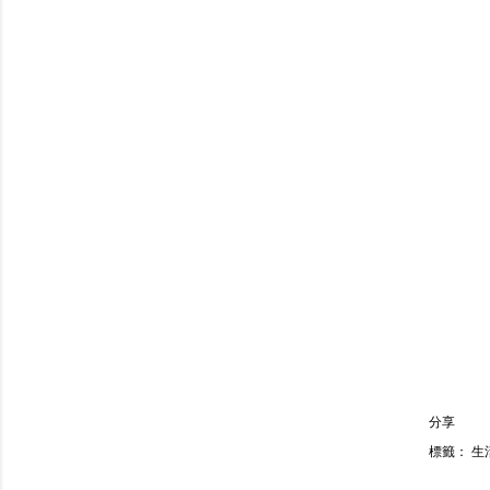
分享
標籤：
生