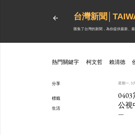
台灣新聞│TAI
匯集了台灣的新聞，為你提供最新、最
熱門關鍵字
柯文哲
賴清德
分享
星期一, 3月 
04
標籤
公視
生活