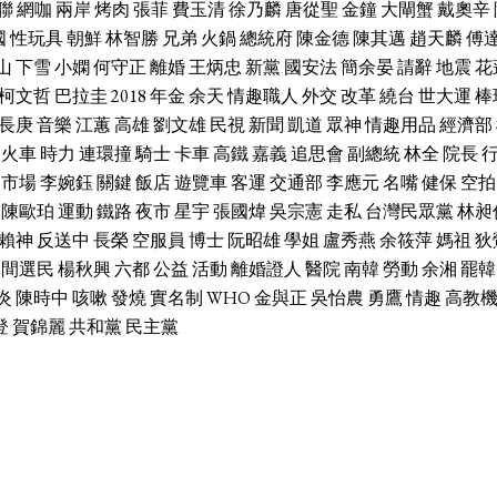
聯
網咖
兩岸
烤肉
張菲
費玉清
徐乃麟
唐從聖
金鐘
大閘蟹
戴奧辛
國
性玩具
朝鮮
林智勝
兄弟
火鍋
總統府
陳金德
陳其邁
趙天麟
傅
山
下雪
小嫻
何守正
離婚
王炳忠
新黨
國安法
簡余晏
請辭
地震
花
柯文哲
巴拉圭
2018
年金
余天
情趣職人
外交
改革
繞台
世大運
棒
長庚
音樂
江蕙
高雄
劉文雄
民視
新聞
凱道
眾神
情趣用品
經濟部
火車
時力
連環撞
騎士
卡車
高鐵
嘉義
追思會
副總統
林全
院長
市場
李婉鈺
關鍵
飯店
遊覽車
客運
交通部
李應元
名嘴
健保
空拍
陳歐珀
運動
鐵路
夜市
星宇
張國煒
吳宗憲
走私
台灣民眾黨
林昶
賴神
反送中
長榮
空服員
博士
阮昭雄
學姐
盧秀燕
余筱萍
媽祖
狄
中間選民
楊秋興
六都
公益
活動
離婚證人
醫院
南韓
勞動
余湘
罷韓
炎
陳時中
咳嗽
發燒
實名制
WHO
金與正
吳怡農
勇鷹
情趣
高教
登
賀錦麗
共和黨
民主黨