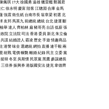
陳佩琪
19大
徐國勇
遠雄
獵雷艦
鄭麗君
達仁
徐永明
慶富
陸客
江聰淵
合庫
金馬
蓮
強震
衛生紙
台南市長
翁章梁
初選
北
球
友邦
馬英九
前總統
總統
台北
捷運
斷
檢舉
達人
齊柏林
扁
豬哥亮
台語
低薪
張
行政院
立法院
司法
香港
委員
新北
朱立倫
共諜
結婚證人
霸凌
歷史
手遊
情趣商品
佐
港警
味全
選總統
網拍
直播
連千毅
兩
鶯
統戰
電價
輾斃
離婚
紀錄
民主
立委
黨
挺韓
冬至
吳斯懷
民眾黨
黑鷹
參謀總長
機
三倍券
振興券
港版國安法
捷克
韋德齊