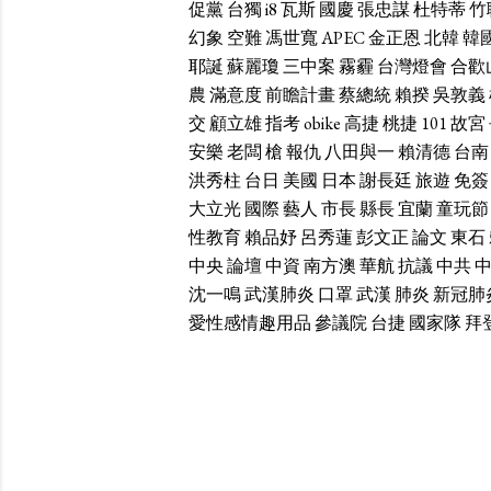
促黨
台獨
i8
瓦斯
國慶
張忠謀
杜特蒂
竹
幻象
空難
馮世寬
APEC
金正恩
北韓
韓
耶誕
蘇麗瓊
三中案
霧霾
台灣燈會
合歡
農
滿意度
前瞻計畫
蔡總統
賴揆
吳敦義
交
顧立雄
指考
obike
高捷
桃捷
101
故宮
安樂
老闆
槍
報仇
八田與一
賴清德
台南
洪秀柱
台日
美國
日本
謝長廷
旅遊
免簽
大立光
國際
藝人
市長
縣長
宜蘭
童玩節
性教育
賴品妤
呂秀蓮
彭文正
論文
東石
中央
論壇
中資
南方澳
華航
抗議
中共
沈一鳴
武漢肺炎
口罩
武漢
肺炎
新冠肺
愛性感情趣用品
參議院
台捷
國家隊
拜