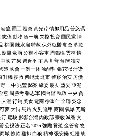
豬瘟
罷工
燈會
黃光芹
情趣用品
普悠瑪
何志偉
動物
賀一航
失控
投資
國民黨
情
品
桃園
陳水扁
特赦
保外就醫
餐會
募款
流
颱風
豪雨
公視
小客車
周錫瑋
雲林
情
中國
芒果
習近平
主席
川普
台灣
獨立
國造
國會
一例一休
涂醒哲
張花冠
汙染
直升機
搜救
傅崐萁
北市
警察
治安
房價
朝野
一中
兆豐
弊案
綠委
朋友
藍委
亞泥
金燕
周勝考
張志軍
國台辦
執政
中央
貪
果
人潮
行銷
美食
電商
徐重仁
全聯
吳念
可夢
大街
馬路
火災
逢甲
商圈
氣爆
瓦斯
空汙
駕駛
影響台灣
內政部
宗教
滅香
文
營
公投法
正名
2024
強颱
養殖
金管會
悠
商城
條款
雞排
白狼
精神
張安樂
紅燈
統