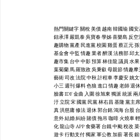
熱門關鍵字
關稅
美債
越南
韓國瑜
國安
鈕承澤
嚴凱泰
吳寶春
學姊
喜樂島
反空
趣購物
黨產
民進黨
校園
雞蛋
蔡正元
孫
基金會
中監
情趣
業者
醉漢
法務部
邱太
趣市集
台中
中影
預算
林佳龍
議員
水果
葉菊蘭
馬
羅致政
吳秉叡
母親節
情趣摩
藝術
司改
法院
中秋
計程車
李慶安
姚文
小三
週刊
爆料
色狼
進口
情趣
老師
退
臉書
IDF
金曲
入圍
徐旭東
獨派
統派
兩
汙
立院
宋
國黨
民黨
林右昌
基隆
黨主
真
洪慈庸
修法
退休
郭台銘
鴻海
台股
意外
結婚
糾紛
賭債
拖吊
咖啡
火燒車
化
龍山寺
APP
食藥署
台鐵
中颱
稅改
菜
遊卡
行動支付
獨家
軍公教
加薪
署長
銀