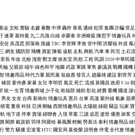
基金
文蛤
實驗
名媛
暴斃
中彈
轟炸
香蕉
通緝
犯罪
集團
詐騙
世足
汙
連署
葛特曼
九二共識
白綠
卓榮泰
非洲豬瘟
陳思宇
情趣玩具
安佐
吳茂昆
部落格
孫越
TBC
李登輝
李敖
管中閔
洪耀福
外資
毒
三
網友
國防部
飛機
酒駕
陳菊
遠航
走私
興航
汽車
車
民宅
土石
里長
年改
北檢
洩密
鄭文燦
侯友宜
民怨
工程
民調
2020
中華民國
天輪
父親節
端午
綠色和平
地圖
武器
軍購
軍售
參議員
戰機
國機
智
情趣用品
時代力量
親民黨
翁啟惠
發言人
趙藤雄
建設
劉世芳
休
補習
童仲彥
家暴
女兒
李明哲
風災
死亡
流感
黃國昌
政府
F-16
岸
統一
生育
情趣商城
少子化
衛福部
補助
彰化
經費
重機
國道
謝
席
男友
女友
台商
新南向
情趣玩具
憲兵
台東
高溫
紫外線
氣象
蘋
台積電
董座
科技
亞洲
郵輪
西斯情趣用品
太陽能
綠能
竊盜
玩家
寶
輕軌
地下道
停車
賣場
婦聯會
入境
草案
三讀
追思
逝世
優惠
旅客
價
閣揆
戴資穎
羽球
阿羅哈
暴風圈
輕颱
勞基法
泰利
情趣用品
綠
行
警方
騷擾
宏達電
HTC
國安局
葉俊榮
說明會
停電
全代會
情趣