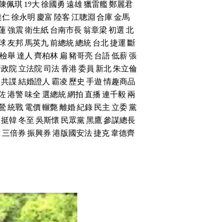
陳佩琪
19大
徐國勇
遠雄
獵雷艦
鄭麗君
達仁
徐永明
慶富
陸客
江聰淵
合庫
金馬
蓮
強震
衛生紙
台南市長
翁章梁
初選
北
球
友邦
馬英九
前總統
總統
台北
捷運
斷
檢舉
達人
齊柏林
扁
豬哥亮
台語
低薪
張
行政院
立法院
司法
香港
委員
新北
朱立倫
共諜
結婚證人
霸凌
歷史
手遊
情趣商品
佐
港警
味全
選總統
網拍
直播
連千毅
兩
鶯
統戰
電價
輾斃
離婚
紀錄
民主
立委
黨
挺韓
冬至
吳斯懷
民眾黨
黑鷹
參謀總長
機
三倍券
振興券
港版國安法
捷克
韋德齊