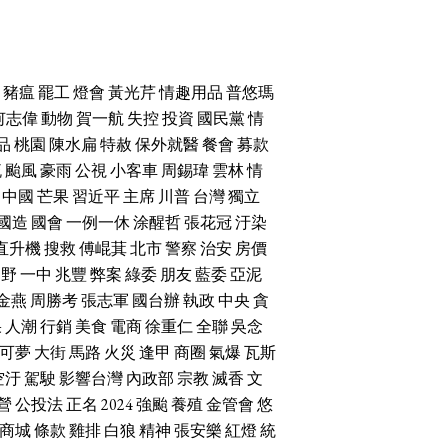
豬瘟
罷工
燈會
黃光芹
情趣用品
普悠瑪
何志偉
動物
賀一航
失控
投資
國民黨
情
品
桃園
陳水扁
特赦
保外就醫
餐會
募款
流
颱風
豪雨
公視
小客車
周錫瑋
雲林
情
中國
芒果
習近平
主席
川普
台灣
獨立
國造
國會
一例一休
涂醒哲
張花冠
汙染
直升機
搜救
傅崐萁
北市
警察
治安
房價
朝野
一中
兆豐
弊案
綠委
朋友
藍委
亞泥
金燕
周勝考
張志軍
國台辦
執政
中央
貪
果
人潮
行銷
美食
電商
徐重仁
全聯
吳念
可夢
大街
馬路
火災
逢甲
商圈
氣爆
瓦斯
空汙
駕駛
影響台灣
內政部
宗教
滅香
文
營
公投法
正名
2024
強颱
養殖
金管會
悠
商城
條款
雞排
白狼
精神
張安樂
紅燈
統