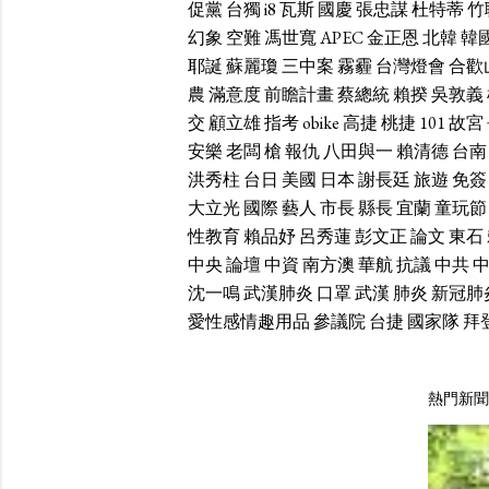
促黨
台獨
i8
瓦斯
國慶
張忠謀
杜特蒂
竹
幻象
空難
馮世寬
APEC
金正恩
北韓
韓
耶誕
蘇麗瓊
三中案
霧霾
台灣燈會
合歡
農
滿意度
前瞻計畫
蔡總統
賴揆
吳敦義
交
顧立雄
指考
obike
高捷
桃捷
101
故宮
安樂
老闆
槍
報仇
八田與一
賴清德
台南
洪秀柱
台日
美國
日本
謝長廷
旅遊
免簽
大立光
國際
藝人
市長
縣長
宜蘭
童玩節
性教育
賴品妤
呂秀蓮
彭文正
論文
東石
中央
論壇
中資
南方澳
華航
抗議
中共
沈一鳴
武漢肺炎
口罩
武漢
肺炎
新冠肺
愛性感情趣用品
參議院
台捷
國家隊
拜
熱門新聞