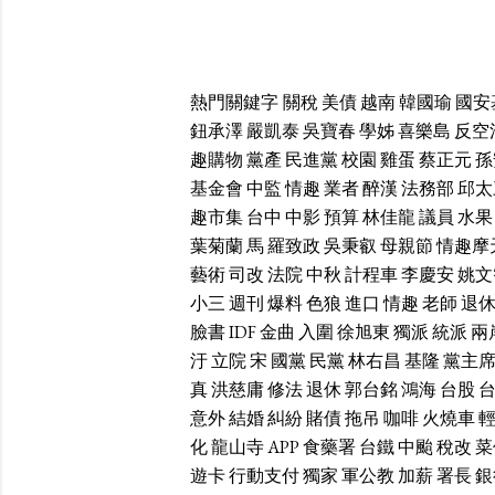
熱門關鍵字
關稅
美債
越南
韓國瑜
國安
鈕承澤
嚴凱泰
吳寶春
學姊
喜樂島
反空
趣購物
黨產
民進黨
校園
雞蛋
蔡正元
孫
基金會
中監
情趣
業者
醉漢
法務部
邱太
趣市集
台中
中影
預算
林佳龍
議員
水果
葉菊蘭
馬
羅致政
吳秉叡
母親節
情趣摩
藝術
司改
法院
中秋
計程車
李慶安
姚文
小三
週刊
爆料
色狼
進口
情趣
老師
退
臉書
IDF
金曲
入圍
徐旭東
獨派
統派
兩
汙
立院
宋
國黨
民黨
林右昌
基隆
黨主
真
洪慈庸
修法
退休
郭台銘
鴻海
台股
意外
結婚
糾紛
賭債
拖吊
咖啡
火燒車
化
龍山寺
APP
食藥署
台鐵
中颱
稅改
菜
遊卡
行動支付
獨家
軍公教
加薪
署長
銀