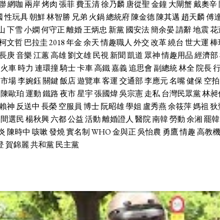
聯
網咖
兩岸
烤肉
張菲
費玉清
徐乃麟
唐從聖
金鐘
大閘蟹
戴奧辛
國
性玩具
朝鮮
林智勝
兄弟
火鍋
總統府
陳金德
陳其邁
趙天麟
傅
山
下雪
小嫻
何守正
離婚
王炳忠
新黨
國安法
簡余晏
請辭
地震
花
柯文哲
巴拉圭
2018
年金
余天
情趣職人
外交
改革
繞台
世大運
棒
長庚
音樂
江蕙
高雄
劉文雄
民視
新聞
凱道
眾神
情趣用品
經濟部
火車
時力
連環撞
騎士
卡車
高鐵
嘉義
追思會
副總統
林全
院長
市場
李婉鈺
關鍵
飯店
遊覽車
客運
交通部
李應元
名嘴
健保
空拍
陳歐珀
運動
鐵路
夜市
星宇
張國煒
吳宗憲
走私
台灣民眾黨
林昶
賴神
反送中
長榮
空服員
博士
阮昭雄
學姐
盧秀燕
余筱萍
媽祖
狄
中間選民
楊秋興
六都
公益
活動
離婚證人
醫院
南韓
勞動
余湘
罷韓
炎
陳時中
咳嗽
發燒
實名制
WHO
金與正
吳怡農
勇鷹
情趣
高教
登
賀錦麗
共和黨
民主黨