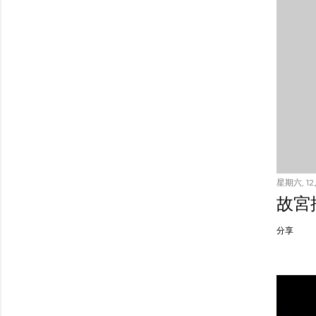
星期六, 12月
故宮
分享