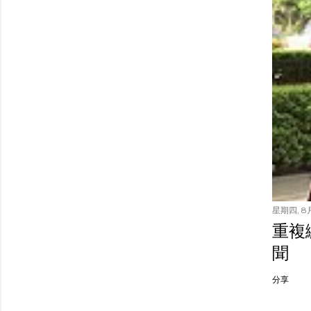
星期四, 8月
重複繳
聞
分享