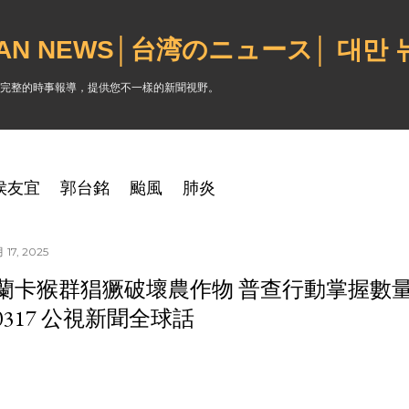
跳到主要內容
WAN NEWS│台湾のニュース│ 대만
完整的時事報導，提供您不一樣的新聞視野。
侯友宜
郭台銘
颱風
肺炎
17, 2025
蘭卡猴群猖獗破壞農作物 普查行動掌握數
50317 公視新聞全球話