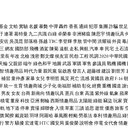
基金
文蛤
實驗
名媛
暴斃
中彈
轟炸
香蕉
通緝
犯罪
集團
詐騙
世足
汙
連署
葛特曼
九二共識
白綠
卓榮泰
非洲豬瘟
陳思宇
情趣玩具
安佐
吳茂昆
部落格
孫越
TBC
李登輝
李敖
管中閔
洪耀福
外資
毒
三
網友
國防部
飛機
酒駕
陳菊
遠航
走私
興航
汽車
車
民宅
土石
里長
年改
北檢
洩密
鄭文燦
侯友宜
民怨
工程
民調
2020
中華民國
天輪
父親節
端午
綠色和平
地圖
武器
軍購
軍售
參議員
戰機
國機
智
情趣用品
時代力量
親民黨
翁啟惠
發言人
趙藤雄
建設
劉世芳
休
補習
童仲彥
家暴
女兒
李明哲
風災
死亡
流感
黃國昌
政府
F-16
岸
統一
生育
情趣商城
少子化
衛福部
補助
彰化
經費
重機
國道
謝
席
男友
女友
台商
新南向
情趣玩具
憲兵
台東
高溫
紫外線
氣象
蘋
台積電
董座
科技
亞洲
郵輪
西斯情趣用品
太陽能
綠能
竊盜
玩家
寶
輕軌
地下道
停車
賣場
婦聯會
入境
草案
三讀
追思
逝世
優惠
旅客
價
閣揆
戴資穎
羽球
阿羅哈
暴風圈
輕颱
勞基法
泰利
情趣用品
綠
行
警方
騷擾
宏達電
HTC
國安局
葉俊榮
說明會
停電
全代會
情趣