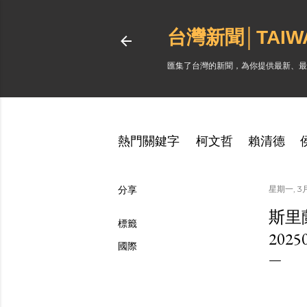
台灣新聞│TAI
匯集了台灣的新聞，為你提供最新、最
熱門關鍵字
柯文哲
賴清德
分享
星期一, 3月 
斯里
標籤
202
國際