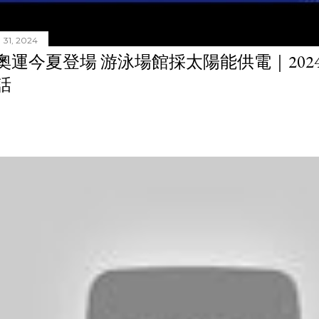
31, 2024
奧運今夏登場 游泳場館採太陽能供電｜20240
話