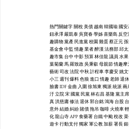
熱門關鍵字
關稅
美債
越南
韓國瑜
國安
鈕承澤
嚴凱泰
吳寶春
學姊
喜樂島
反空
趣購物
黨產
民進黨
校園
雞蛋
蔡正元
孫
基金會
中監
情趣
業者
醉漢
法務部
邱太
趣市集
台中
中影
預算
林佳龍
議員
水果
葉菊蘭
馬
羅致政
吳秉叡
母親節
情趣摩
藝術
司改
法院
中秋
計程車
李慶安
姚文
小三
週刊
爆料
色狼
進口
情趣
老師
退
臉書
IDF
金曲
入圍
徐旭東
獨派
統派
兩
汙
立院
宋
國黨
民黨
林右昌
基隆
黨主
真
洪慈庸
修法
退休
郭台銘
鴻海
台股
意外
結婚
糾紛
賭債
拖吊
咖啡
火燒車
化
龍山寺
APP
食藥署
台鐵
中颱
稅改
菜
遊卡
行動支付
獨家
軍公教
加薪
署長
銀