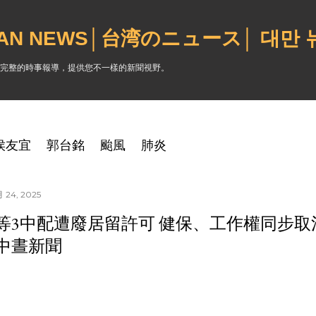
跳到主要內容
WAN NEWS│台湾のニュース│ 대만
完整的時事報導，提供您不一樣的新聞視野。
侯友宜
郭台銘
颱風
肺炎
 24, 2025
等3中配遭廢居留許可 健保、工作權同步取消｜2
中晝新聞