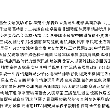
基金
文蛤
實驗
名媛
暴斃
中彈
轟炸
香蕉
通緝
犯罪
集團
詐騙
世足
汙
連署
葛特曼
九二共識
白綠
卓榮泰
非洲豬瘟
陳思宇
情趣玩具
安佐
吳茂昆
部落格
孫越
TBC
李登輝
李敖
管中閔
洪耀福
外資
毒
三
網友
國防部
飛機
酒駕
陳菊
遠航
走私
興航
汽車
車
民宅
土石
里長
年改
北檢
洩密
鄭文燦
侯友宜
民怨
工程
民調
2020
中華民國
天輪
父親節
端午
綠色和平
地圖
武器
軍購
軍售
參議員
戰機
國機
智
情趣用品
時代力量
親民黨
翁啟惠
發言人
趙藤雄
建設
劉世芳
休
補習
童仲彥
家暴
女兒
李明哲
風災
死亡
流感
黃國昌
政府
F-16
岸
統一
生育
情趣商城
少子化
衛福部
補助
彰化
經費
重機
國道
謝
席
男友
女友
台商
新南向
情趣玩具
憲兵
台東
高溫
紫外線
氣象
蘋
台積電
董座
科技
亞洲
郵輪
西斯情趣用品
太陽能
綠能
竊盜
玩家
寶
輕軌
地下道
停車
賣場
婦聯會
入境
草案
三讀
追思
逝世
優惠
旅客
價
閣揆
戴資穎
羽球
阿羅哈
暴風圈
輕颱
勞基法
泰利
情趣用品
綠
行
警方
騷擾
宏達電
HTC
國安局
葉俊榮
說明會
停電
全代會
情趣