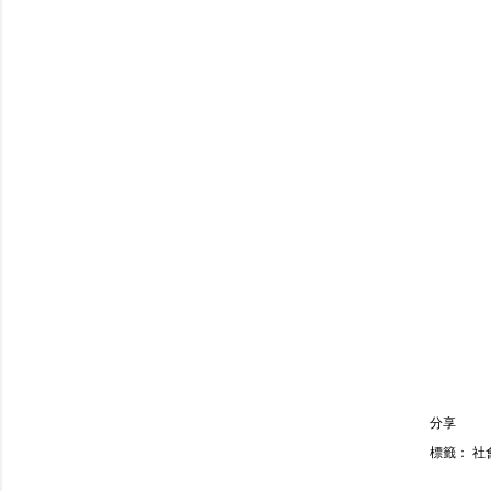
分享
標籤：
社