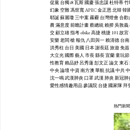
促黨
台獨
i8
瓦斯
國慶
張忠謀
杜特蒂
竹
幻象
空難
馮世寬
APEC
金正恩
北韓
韓
耶誕
蘇麗瓊
三中案
霧霾
台灣燈會
合歡
農
滿意度
前瞻計畫
蔡總統
賴揆
吳敦義
交
顧立雄
指考
obike
高捷
桃捷
101
故宮
安樂
老闆
槍
報仇
八田與一
賴清德
台南
洪秀柱
台日
美國
日本
謝長廷
旅遊
免簽
大立光
國際
藝人
市長
縣長
宜蘭
童玩節
性教育
賴品妤
呂秀蓮
彭文正
論文
東石
中央
論壇
中資
南方澳
華航
抗議
中共
沈一鳴
武漢肺炎
口罩
武漢
肺炎
新冠肺
愛性感情趣用品
參議院
台捷
國家隊
拜
熱門新聞