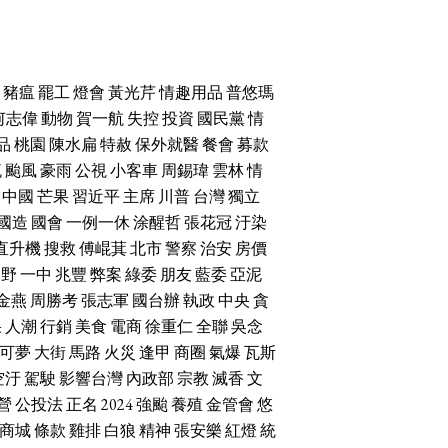
豬瘟
罷工
燈會
黃光芹
情趣用品
普悠瑪
何志偉
動物
賀一航
失控
投資
國民黨
情
品
桃園
陳水扁
特赦
保外就醫
餐會
募款
流
颱風
豪雨
公視
小客車
周錫瑋
雲林
情
中國
芒果
習近平
主席
川普
台灣
獨立
國造
國會
一例一休
涂醒哲
張花冠
汙染
直升機
搜救
傅崐萁
北市
警察
治安
房價
朝野
一中
兆豐
弊案
綠委
朋友
藍委
亞泥
金燕
周勝考
張志軍
國台辦
執政
中央
貪
果
人潮
行銷
美食
電商
徐重仁
全聯
吳念
可夢
大街
馬路
火災
逢甲
商圈
氣爆
瓦斯
空汙
駕駛
影響台灣
內政部
宗教
滅香
文
營
公投法
正名
2024
強颱
養殖
金管會
悠
商城
條款
雞排
白狼
精神
張安樂
紅燈
統