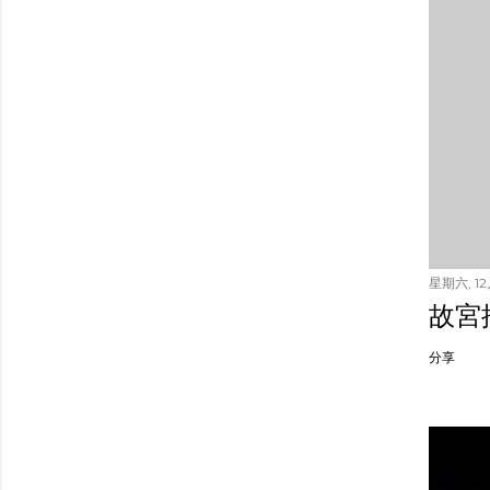
星期六, 12月
故宮
分享