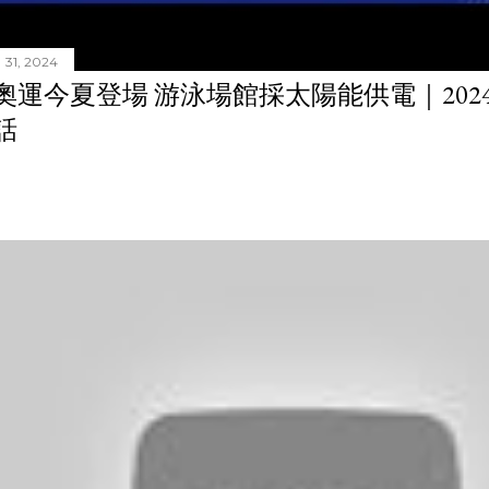
31, 2024
奧運今夏登場 游泳場館採太陽能供電｜20240
話