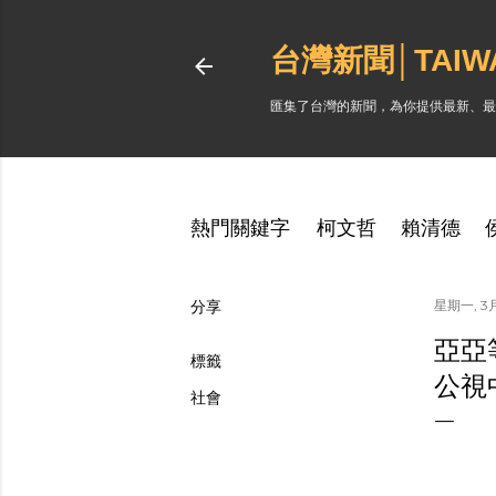
台灣新聞│TAI
匯集了台灣的新聞，為你提供最新、最
熱門關鍵字
柯文哲
賴清德
分享
星期一, 3月
亞亞
標籤
公視
社會