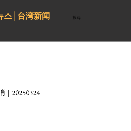
 뉴스│台湾新闻
搜尋
0250324