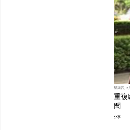
星期四, 8月
重複繳
聞
分享