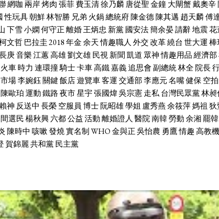
聯
網咖
兩岸
烤肉
張菲
費玉清
徐乃麟
唐從聖
金鐘
大閘蟹
戴奧辛
國
性玩具
朝鮮
林智勝
兄弟
火鍋
總統府
陳金德
陳其邁
趙天麟
傅
山
下雪
小嫻
何守正
離婚
王炳忠
新黨
國安法
簡余晏
請辭
地震
花
柯文哲
巴拉圭
2018
年金
余天
情趣職人
外交
改革
繞台
世大運
棒
長庚
音樂
江蕙
高雄
劉文雄
民視
新聞
凱道
眾神
情趣用品
經濟部
火車
時力
連環撞
騎士
卡車
高鐵
嘉義
追思會
副總統
林全
院長
市場
李婉鈺
關鍵
飯店
遊覽車
客運
交通部
李應元
名嘴
健保
空拍
陳歐珀
運動
鐵路
夜市
星宇
張國煒
吳宗憲
走私
台灣民眾黨
林昶
賴神
反送中
長榮
空服員
博士
阮昭雄
學姐
盧秀燕
余筱萍
媽祖
狄
中間選民
楊秋興
六都
公益
活動
離婚證人
醫院
南韓
勞動
余湘
罷韓
炎
陳時中
咳嗽
發燒
實名制
WHO
金與正
吳怡農
勇鷹
情趣
高教
登
賀錦麗
共和黨
民主黨