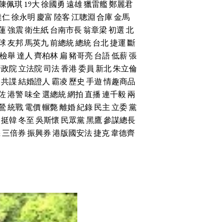
陳佩琪
19大
徐國勇
遠雄
獵雷艦
鄭麗君
達仁
徐永明
慶富
陸客
江聰淵
合庫
金馬
蓮
強震
衛生紙
台南市長
翁章梁
初選
北
球
友邦
馬英九
前總統
總統
台北
捷運
斷
檢舉
達人
齊柏林
扁
豬哥亮
台語
低薪
張
行政院
立法院
司法
香港
委員
新北
朱立倫
共諜
結婚證人
霸凌
歷史
手遊
情趣商品
佐
港警
味全
選總統
網拍
直播
連千毅
兩
鶯
統戰
電價
輾斃
離婚
紀錄
民主
立委
黨
挺韓
冬至
吳斯懷
民眾黨
黑鷹
參謀總長
機
三倍券
振興券
港版國安法
捷克
韋德齊