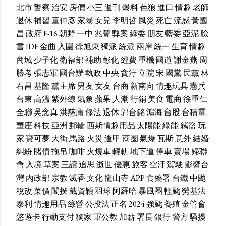
北市
警察
治安
房價
小三
週刊
爆料
色狼
進口
情趣
老師
退休
補習
童仲彥
家暴
女兒
李明哲
風災
死亡
流感
黃國
昌
政府
F-16
朝野
一中
兆豐
弊案
綠委
朋友
藍委
亞泥
臉
書
IDF
金曲
入圍
徐旭東
獨派
統派
兩岸
統一
生育
情趣
商城
少子化
衛福部
補助
彰化
經費
重機
國道
謝金燕
周
勝考
張志軍
國台辦
執政
中央
貪汙
立院
宋
國黨
民黨
林
右昌
基隆
黨主席
男友
女友
台商
新南向
情趣玩具
憲兵
台東
高溫
紫外線
氣象
蘋果
人潮
行銷
美食
電商
徐重仁
全聯
吳念真
洪慈庸
修法
退休
郭台銘
鴻海
台股
台積電
董座
科技
亞洲
郵輪
西斯情趣用品
太陽能
綠能
竊盜
玩
家
寶可夢
大街
馬路
火災
逢甲
商圈
氣爆
瓦斯
意外
結婚
糾紛
賭債
拖吊
咖啡
火燒車
輕軌
地下道
停車
賣場
婦聯
會
入境
草案
三讀
追思
逝世
優惠
旅客
空汙
駕駛
影響台
灣
內政部
宗教
滅香
文化
龍山寺
APP
食藥署
台鐵
中颱
稅改
菜價
閣揆
戴資穎
羽球
阿羅哈
暴風圈
輕颱
勞基法
泰利
情趣用品
綠營
公投法
正名
2024
強颱
養殖
金管會
悠遊卡
行動支付
獨家
軍公教
加薪
署長
銀行
警方
騷擾