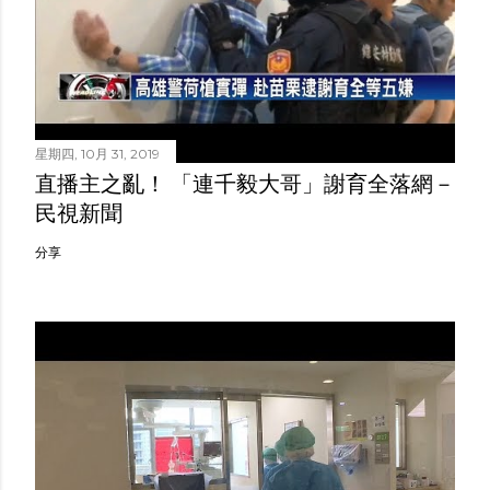
星期四, 10月 31, 2019
直播主之亂！ 「連千毅大哥」謝育全落網－
民視新聞
分享