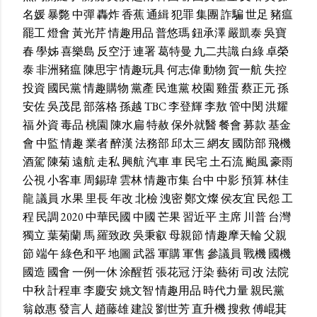
名媛
暴斃
中彈
轟炸
香蕉
通緝
犯罪
集團
詐騙
世足
豬瘟
罷工
燈會
黃光芹
情趣用品
普悠瑪
鈕承澤
嚴凱泰
吳寶
春
學姊
喜樂島
反空汙
連署
葛特曼
九二共識
白綠
卓榮
泰
非洲豬瘟
陳思宇
情趣玩具
何志偉
動物
賀一航
失控
投資
國民黨
情趣購物
黨產
民進黨
校園
雞蛋
蔡正元
孫
安佐
吳茂昆
部落格
孫越
TBC
李登輝
李敖
管中閔
洪耀
福
外資
毒品
桃園
陳水扁
特赦
保外就醫
餐會
募款
基金
會
中監
情趣
業者
醉漢
法務部
邱太三
網友
國防部
飛機
酒駕
陳菊
遠航
走私
興航
汽車
車
民宅
土石流
颱風
豪雨
公視
小客車
周錫瑋
雲林
情趣市集
台中
中影
預算
林佳
龍
議員
水果
里長
年改
北檢
洩密
鄭文燦
侯友宜
民怨
工
程
民調
2020
中華民國
中國
芒果
習近平
主席
川普
台灣
獨立
葉菊蘭
馬
羅致政
吳秉叡
母親節
情趣摩天輪
父親
節
端午
綠色和平
地圖
武器
軍購
軍售
參議員
戰機
國機
國造
國會
一例一休
涂醒哲
張花冠
汙染
藝術
司改
法院
中秋
計程車
李慶安
姚文智
情趣用品
時代力量
親民黨
翁啟惠
發言人
趙藤雄
建設
劉世芳
直升機
搜救
傅崐萁