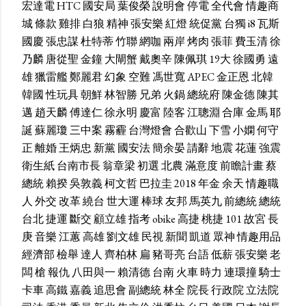
宏達電
HTC
國安局
葉俊榮
說明會
停電
全代會
情趣商
城
條款
雞排
白狼
精神
張安樂
紅燈
統促黨
台獨
i8
瓦斯
國慶
張忠謀
杜特蒂
竹聯
網咖
兩岸
烤肉
張菲
費玉清
徐
乃麟
唐從聖
金鐘
大閘蟹
戴奧辛
陳佩琪
19大
徐國勇
遠
雄
獵雷艦
鄭麗君
幻象
空難
馮世寬
APEC
金正恩
北韓
韓國
性玩具
朝鮮
林智勝
兄弟
火鍋
總統府
陳金德
陳其
邁
趙天麟
傅達仁
徐永明
慶富
陸客
江聰淵
合庫
金馬
耶
誕
蘇麗瓊
三中案
霧霾
台灣燈會
合歡山
下雪
小嫻
何守
正
離婚
王炳忠
新黨
國安法
簡余晏
請辭
地震
花蓮
強震
衛生紙
台南市長
翁章梁
初選
北農
滿意度
前瞻計畫
蔡
總統
賴揆
吳敦義
柯文哲
巴拉圭
2018
年金
余天
情趣職
人
外交
改革
繞台
世大運
棒球
友邦
馬英九
前總統
總統
台北
捷運
斷交
顧立雄
指考
obike
高捷
桃捷
101
故宮
長
庚
音樂
江蕙
高雄
劉文雄
民視
新聞
凱道
眾神
情趣用品
經濟部
檢舉
達人
齊柏林
扁
豬哥亮
台語
低薪
張安樂
老
闆
槍
報仇
八田與一
賴清德
台南
火車
時力
連環撞
騎士
卡車
高鐵
嘉義
追思會
副總統
林全
院長
行政院
立法院