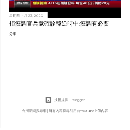
星期四, 4月 23, 2020
拒疫調官兵竟確診韓逆時中:疫調有必要
分享
技術提供：Blogger
台灣新聞搜尋網│所有內容搜尋引用自Youtube上傳內容