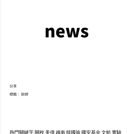
分享
標籤：
財經
熱門關鍵字
關稅
美債
越南
韓國瑜
國安基金
文蛤
實驗