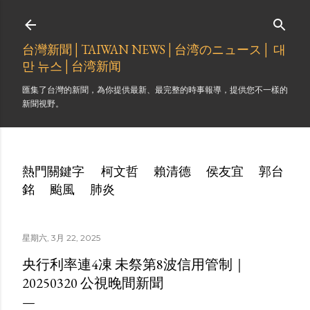
跳到主要內容
台灣新聞│TAIWAN NEWS│台湾のニュース│ 대
만 뉴스│台湾新闻
匯集了台灣的新聞，為你提供最新、最完整的時事報導，提供您不一樣的
新聞視野。
熱門關鍵字
柯文哲
賴清德
侯友宜
郭台
銘
颱風
肺炎
星期六, 3月 22, 2025
央行利率連4凍 未祭第8波信用管制｜
20250320 公視晚間新聞