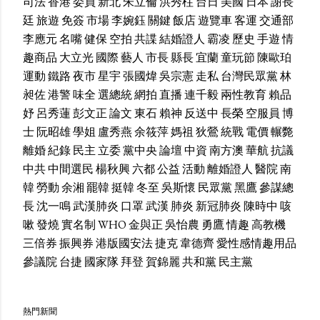
司法
香港
委員
新北
朱立倫
洪秀柱
台日
美國
日本
謝長
廷
旅遊
免簽
市場
李婉鈺
關鍵
飯店
遊覽車
客運
交通部
李應元
名嘴
健保
空拍
共諜
結婚證人
霸凌
歷史
手遊
情
趣商品
大立光
國際
藝人
市長
縣長
宜蘭
童玩節
陳歐珀
運動
鐵路
夜市
星宇
張國煒
吳宗憲
走私
台灣民眾黨
林
昶佐
港警
味全
選總統
網拍
直播
連千毅
兩性教育
賴品
妤
呂秀蓮
彭文正
論文
東石
賴神
反送中
長榮
空服員
博
士
阮昭雄
學姐
盧秀燕
余筱萍
媽祖
狄鶯
統戰
電價
輾斃
離婚
紀錄
民主
立委
黨中央
論壇
中資
南方澳
華航
抗議
中共
中間選民
楊秋興
六都
公益
活動
離婚證人
醫院
南
韓
勞動
余湘
罷韓
挺韓
冬至
吳斯懷
民眾黨
黑鷹
參謀總
長
沈一鳴
武漢肺炎
口罩
武漢
肺炎
新冠肺炎
陳時中
咳
嗽
發燒
實名制
WHO
金與正
吳怡農
勇鷹
情趣
高教機
三倍券
振興券
港版國安法
捷克
韋德齊
愛性感情趣用品
參議院
台捷
國家隊
拜登
賀錦麗
共和黨
民主黨
熱門新聞