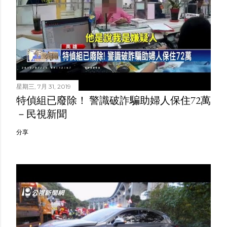
星期三, 7月 31, 2019
特偵組已廢除！ 警識破詐騙助婦人保住72萬
－民視新聞
分享