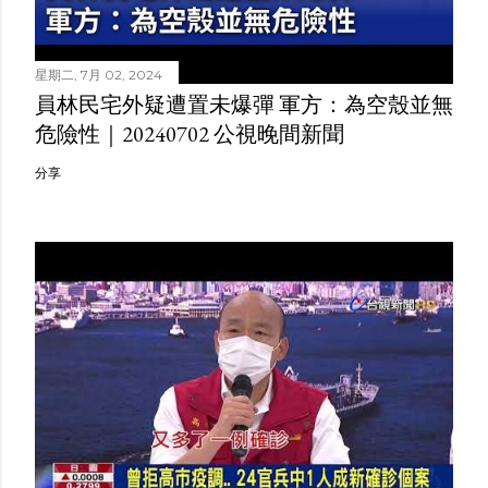
星期二, 7月 02, 2024
員林民宅外疑遭置未爆彈 軍方：為空殼並無
危險性｜20240702 公視晚間新聞
分享