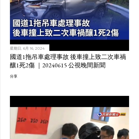
星期日, 6月 16, 2024
國道1拖吊車處理事故 後車撞上致二次車禍
釀1死2傷 ｜20240615 公視晚間新聞
分享