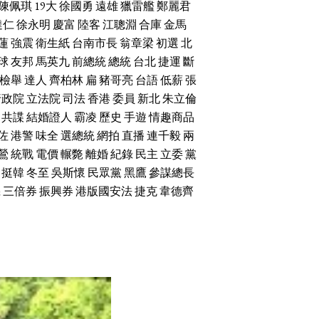
陳佩琪
19大
徐國勇
遠雄
獵雷艦
鄭麗君
達仁
徐永明
慶富
陸客
江聰淵
合庫
金馬
蓮
強震
衛生紙
台南市長
翁章梁
初選
北
球
友邦
馬英九
前總統
總統
台北
捷運
斷
檢舉
達人
齊柏林
扁
豬哥亮
台語
低薪
張
行政院
立法院
司法
香港
委員
新北
朱立倫
共諜
結婚證人
霸凌
歷史
手遊
情趣商品
佐
港警
味全
選總統
網拍
直播
連千毅
兩
鶯
統戰
電價
輾斃
離婚
紀錄
民主
立委
黨
挺韓
冬至
吳斯懷
民眾黨
黑鷹
參謀總長
機
三倍券
振興券
港版國安法
捷克
韋德齊