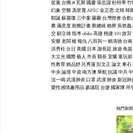
促黨
台獨
i8
瓦斯
國慶
張忠謀
杜特蒂
竹
幻象
空難
馮世寬
APEC
金正恩
北韓
韓
耶誕
蘇麗瓊
三中案
霧霾
台灣燈會
合歡
農
滿意度
前瞻計畫
蔡總統
賴揆
吳敦義
交
顧立雄
指考
obike
高捷
桃捷
101
故宮
安樂
老闆
槍
報仇
八田與一
賴清德
台南
洪秀柱
台日
美國
日本
謝長廷
旅遊
免簽
大立光
國際
藝人
市長
縣長
宜蘭
童玩節
性教育
賴品妤
呂秀蓮
彭文正
論文
東石
中央
論壇
中資
南方澳
華航
抗議
中共
沈一鳴
武漢肺炎
口罩
武漢
肺炎
新冠肺
愛性感情趣用品
參議院
台捷
國家隊
拜
熱門新聞