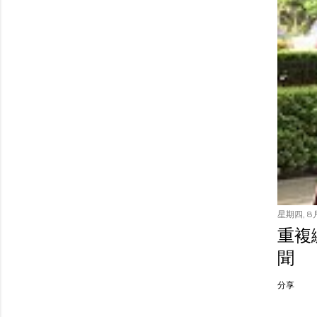
星期四, 8月
重複繳
聞
分享