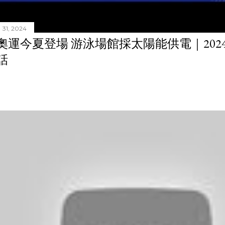
31, 2024
奧運今夏登場 游泳場館採太陽能供電｜20240
話