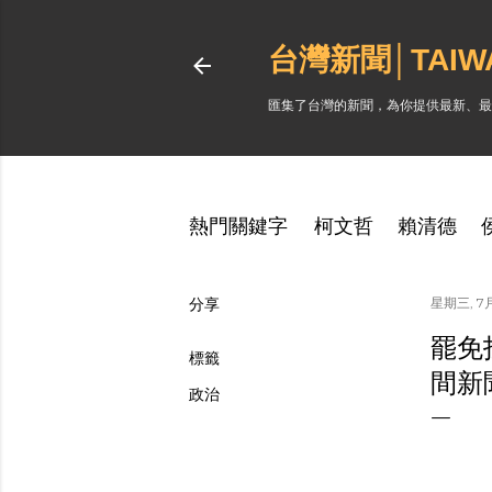
台灣新聞│TAI
匯集了台灣的新聞，為你提供最新、最
熱門關鍵字
柯文哲
賴清德
分享
星期三, 7月 
罷免
標籤
間新
政治