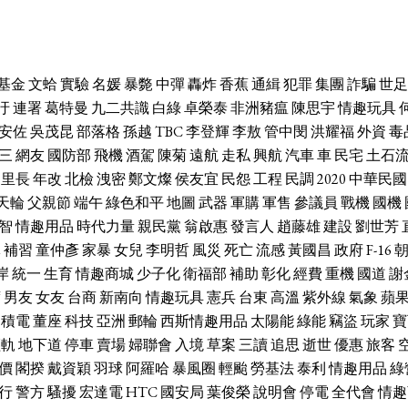
基金
文蛤
實驗
名媛
暴斃
中彈
轟炸
香蕉
通緝
犯罪
集團
詐騙
世足
汙
連署
葛特曼
九二共識
白綠
卓榮泰
非洲豬瘟
陳思宇
情趣玩具
安佐
吳茂昆
部落格
孫越
TBC
李登輝
李敖
管中閔
洪耀福
外資
毒
三
網友
國防部
飛機
酒駕
陳菊
遠航
走私
興航
汽車
車
民宅
土石
里長
年改
北檢
洩密
鄭文燦
侯友宜
民怨
工程
民調
2020
中華民國
天輪
父親節
端午
綠色和平
地圖
武器
軍購
軍售
參議員
戰機
國機
智
情趣用品
時代力量
親民黨
翁啟惠
發言人
趙藤雄
建設
劉世芳
休
補習
童仲彥
家暴
女兒
李明哲
風災
死亡
流感
黃國昌
政府
F-16
岸
統一
生育
情趣商城
少子化
衛福部
補助
彰化
經費
重機
國道
謝
席
男友
女友
台商
新南向
情趣玩具
憲兵
台東
高溫
紫外線
氣象
蘋
台積電
董座
科技
亞洲
郵輪
西斯情趣用品
太陽能
綠能
竊盜
玩家
寶
輕軌
地下道
停車
賣場
婦聯會
入境
草案
三讀
追思
逝世
優惠
旅客
價
閣揆
戴資穎
羽球
阿羅哈
暴風圈
輕颱
勞基法
泰利
情趣用品
綠
行
警方
騷擾
宏達電
HTC
國安局
葉俊榮
說明會
停電
全代會
情趣