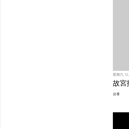
星期六, 12月
故宮
分享