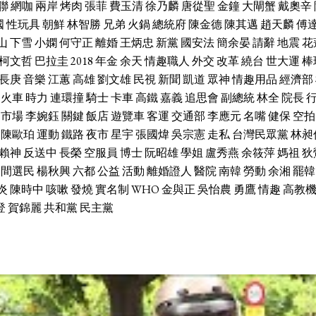
聯
網咖
兩岸
烤肉
張菲
費玉清
徐乃麟
唐從聖
金鐘
大閘蟹
戴奧辛
國
性玩具
朝鮮
林智勝
兄弟
火鍋
總統府
陳金德
陳其邁
趙天麟
傅
山
下雪
小嫻
何守正
離婚
王炳忠
新黨
國安法
簡余晏
請辭
地震
花
柯文哲
巴拉圭
2018
年金
余天
情趣職人
外交
改革
繞台
世大運
棒
長庚
音樂
江蕙
高雄
劉文雄
民視
新聞
凱道
眾神
情趣用品
經濟部
火車
時力
連環撞
騎士
卡車
高鐵
嘉義
追思會
副總統
林全
院長
市場
李婉鈺
關鍵
飯店
遊覽車
客運
交通部
李應元
名嘴
健保
空拍
陳歐珀
運動
鐵路
夜市
星宇
張國煒
吳宗憲
走私
台灣民眾黨
林昶
賴神
反送中
長榮
空服員
博士
阮昭雄
學姐
盧秀燕
余筱萍
媽祖
狄
中間選民
楊秋興
六都
公益
活動
離婚證人
醫院
南韓
勞動
余湘
罷韓
炎
陳時中
咳嗽
發燒
實名制
WHO
金與正
吳怡農
勇鷹
情趣
高教
登
賀錦麗
共和黨
民主黨