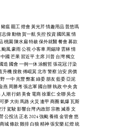
豬瘟
罷工
燈會
黃光芹
情趣用品
普悠瑪
何志偉
動物
賀一航
失控
投資
國民黨
情
品
桃園
陳水扁
特赦
保外就醫
餐會
募款
流
颱風
豪雨
公視
小客車
周錫瑋
雲林
情
中國
芒果
習近平
主席
川普
台灣
獨立
國造
國會
一例一休
涂醒哲
張花冠
汙染
直升機
搜救
傅崐萁
北市
警察
治安
房價
朝野
一中
兆豐
弊案
綠委
朋友
藍委
亞泥
金燕
周勝考
張志軍
國台辦
執政
中央
貪
果
人潮
行銷
美食
電商
徐重仁
全聯
吳念
可夢
大街
馬路
火災
逢甲
商圈
氣爆
瓦斯
空汙
駕駛
影響台灣
內政部
宗教
滅香
文
營
公投法
正名
2024
強颱
養殖
金管會
悠
商城
條款
雞排
白狼
精神
張安樂
紅燈
統