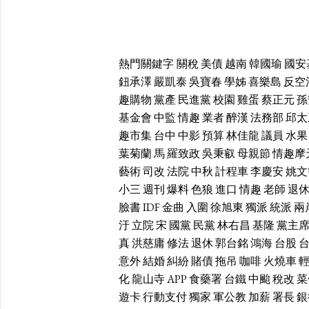
熱門關鍵字
關稅
美債
越南
韓國瑜
國安
鈕承澤
嚴凱泰
吳寶春
學姊
喜樂島
反空
趣購物
黨產
民進黨
校園
雞蛋
蔡正元
孫
基金會
中監
情趣
業者
醉漢
法務部
邱太
趣市集
台中
中影
預算
林佳龍
議員
水果
葉菊蘭
馬
羅致政
吳秉叡
母親節
情趣摩
藝術
司改
法院
中秋
計程車
李慶安
姚文
小三
週刊
爆料
色狼
進口
情趣
老師
退
臉書
IDF
金曲
入圍
徐旭東
獨派
統派
兩
汙
立院
宋
國黨
民黨
林右昌
基隆
黨主
真
洪慈庸
修法
退休
郭台銘
鴻海
台股
意外
結婚
糾紛
賭債
拖吊
咖啡
火燒車
化
龍山寺
APP
食藥署
台鐵
中颱
稅改
菜
遊卡
行動支付
獨家
軍公教
加薪
署長
銀