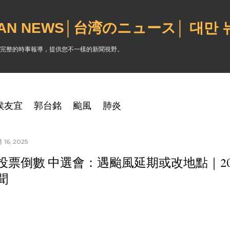
跳到主要內容
WAN NEWS│台湾のニュース│ 대만
完整的時事報導，提供您不一樣的新聞視野。
侯友宜
郭台銘
颱風
肺炎
16, 2025
投票倒數 中選會：遇颱風延期或改地點｜2025
聞