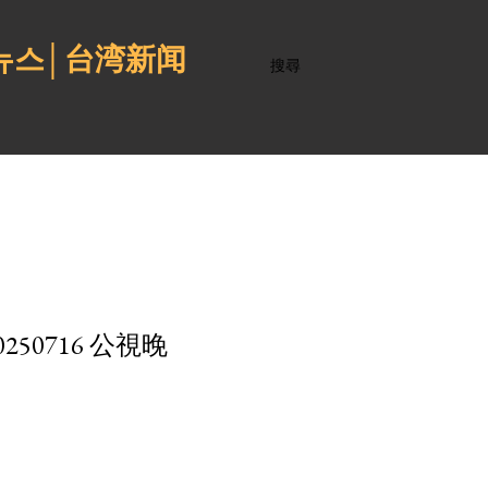
 뉴스│台湾新闻
搜尋
0716 公視晚