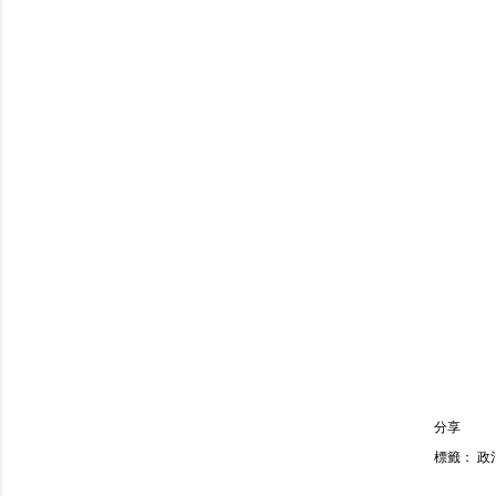
分享
標籤：
政