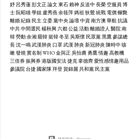
妤
呂秀蓮
彭文正
論文
東石
賴神
反送中
長榮
空服員
博
士
阮昭雄
學姐
盧秀燕
余筱萍
媽祖
狄鶯
統戰
電價
輾斃
離婚
紀錄
民主
立委
黨中央
論壇
中資
南方澳
華航
抗議
中共
中間選民
楊秋興
六都
公益
活動
離婚證人
醫院
南
韓
勞動
余湘
罷韓
挺韓
冬至
吳斯懷
民眾黨
黑鷹
參謀總
長
沈一鳴
武漢肺炎
口罩
武漢
肺炎
新冠肺炎
陳時中
咳
嗽
發燒
實名制
WHO
金與正
吳怡農
勇鷹
情趣
高教機
三倍券
振興券
港版國安法
捷克
韋德齊
愛性感情趣用品
參議院
台捷
國家隊
拜登
賀錦麗
共和黨
民主黨
技術提供：Blogger