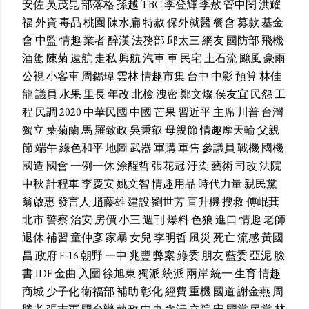
安佐
吳茂昆
部落格
孫越
TBC
李登輝
李敖
管中閔
洪耀
福
外資
毒品
桃園
陳水扁
特赦
保外就醫
餐會
募款
基金
會
中監
情趣
業者
醉漢
法務部
邱太三
網友
國防部
飛機
酒駕
陳菊
遠航
走私
興航
汽車
車
民宅
土石流
颱風
豪雨
公視
小客車
周錫瑋
雲林
情趣市集
台中
中影
預算
林佳
龍
議員
水果
里長
年改
北檢
洩密
鄭文燦
侯友宜
民怨
工
程
民調
2020
中華民國
中國
芒果
習近平
主席
川普
台灣
獨立
葉菊蘭
馬
羅致政
吳秉叡
母親節
情趣摩天輪
父親
節
端午
綠色和平
地圖
武器
軍購
軍售
參議員
戰機
國機
國造
國會
一例一休
涂醒哲
張花冠
汙染
藝術
司改
法院
中秋
計程車
李慶安
姚文智
情趣用品
時代力量
親民黨
翁啟惠
發言人
趙藤雄
建設
劉世芳
直升機
搜救
傅崐萁
北市
警察
治安
房價
小三
週刊
爆料
色狼
進口
情趣
老師
退休
補習
童仲彥
家暴
女兒
李明哲
風災
死亡
流感
黃國
昌
政府
F-16
朝野
一中
兆豐
弊案
綠委
朋友
藍委
亞泥
臉
書
IDF
金曲
入圍
徐旭東
獨派
統派
兩岸
統一
生育
情趣
商城
少子化
衛福部
補助
彰化
經費
重機
國道
謝金燕
周