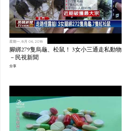
星期一, 8月 06, 2018
腳綁279隻烏龜、松鼠！ 3女小三通走私動物
－民視新聞
分享