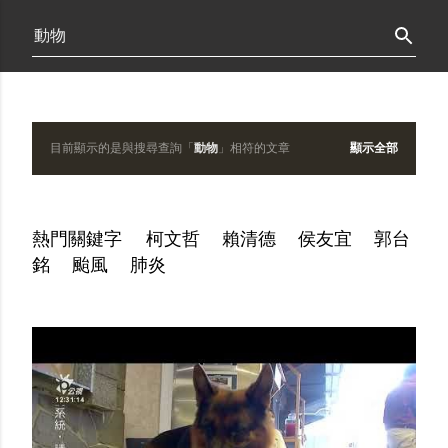
跳到主要內容
目前顯示的是與搜尋查詢「
動物
」相符的文章
顯示全部
發
表
熱門關鍵字
柯文哲
賴清德
侯友宜
郭台
文
銘
颱風
肺炎
章