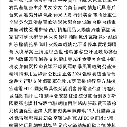
勝考
張志軍
國台辦
執政
中央
貪汙
立院
宋
國黨
民黨
林
右昌
基隆
黨主席
男友
女友
台商
新南向
情趣玩具
憲兵
台東
高溫
紫外線
氣象
蘋果
人潮
行銷
美食
電商
徐重仁
全聯
吳念真
洪慈庸
修法
退休
郭台銘
鴻海
台股
台積電
董座
科技
亞洲
郵輪
西斯情趣用品
太陽能
綠能
竊盜
玩
家
寶可夢
大街
馬路
火災
逢甲
商圈
氣爆
瓦斯
意外
結婚
糾紛
賭債
拖吊
咖啡
火燒車
輕軌
地下道
停車
賣場
婦聯
會
入境
草案
三讀
追思
逝世
優惠
旅客
空汙
駕駛
影響台
灣
內政部
宗教
滅香
文化
龍山寺
APP
食藥署
台鐵
中颱
稅改
菜價
閣揆
戴資穎
羽球
阿羅哈
暴風圈
輕颱
勞基法
泰利
情趣用品
綠營
公投法
正名
2024
強颱
養殖
金管會
悠遊卡
行動支付
獨家
軍公教
加薪
署長
銀行
警方
騷擾
宏達電
HTC
國安局
葉俊榮
說明會
停電
全代會
情趣商
城
條款
雞排
白狼
精神
張安樂
紅燈
統促黨
台獨
i8
瓦斯
國慶
張忠謀
杜特蒂
竹聯
網咖
兩岸
烤肉
張菲
費玉清
徐
乃麟
唐從聖
金鐘
大閘蟹
戴奧辛
陳佩琪
19大
徐國勇
遠
雄
獵雷艦
鄭麗君
幻象
空難
馮世寬
APEC
金正恩
北韓
韓國
性玩具
朝鮮
林智勝
兄弟
火鍋
總統府
陳金德
陳其