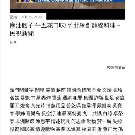
星期一, 7月 15, 2019
麻油腰子.牛五花口味! 竹北獨創麵線料理－
民視新聞
分享
較舊的文章
熱門關鍵字
關稅
美債
越南
韓國瑜
國安基金
文蛤
實驗
名媛
暴斃
中彈
轟炸
香蕉
通緝
犯罪
集團
詐騙
世足
豬瘟
罷工
燈會
黃光芹
情趣用品
普悠瑪
鈕承澤
嚴凱泰
吳寶
春
學姊
喜樂島
反空汙
連署
葛特曼
九二共識
白綠
卓榮
泰
非洲豬瘟
陳思宇
情趣玩具
何志偉
動物
賀一航
失控
投資
國民黨
情趣購物
黨產
民進黨
校園
雞蛋
蔡正元
孫