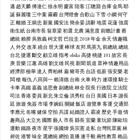
邁
趙天麟
傅達仁
徐永明
慶富
陸客
江聰淵
合庫
金馬
耶
誕
蘇麗瓊
三中案
霧霾
台灣燈會
合歡山
下雪
小嫻
何守
正
離婚
王炳忠
新黨
國安法
簡余晏
請辭
地震
花蓮
強震
衛生紙
台南市長
翁章梁
初選
北農
滿意度
前瞻計畫
蔡
總統
賴揆
吳敦義
柯文哲
巴拉圭
2018
年金
余天
情趣職
人
外交
改革
繞台
世大運
棒球
友邦
馬英九
前總統
總統
台北
捷運
斷交
顧立雄
指考
obike
高捷
桃捷
101
故宮
長
庚
音樂
江蕙
高雄
劉文雄
民視
新聞
凱道
眾神
情趣用品
經濟部
檢舉
達人
齊柏林
扁
豬哥亮
台語
低薪
張安樂
老
闆
槍
報仇
八田與一
賴清德
台南
火車
時力
連環撞
騎士
卡車
高鐵
嘉義
追思會
副總統
林全
院長
行政院
立法院
司法
香港
委員
新北
朱立倫
洪秀柱
台日
美國
日本
謝長
廷
旅遊
免簽
市場
李婉鈺
關鍵
飯店
遊覽車
客運
交通部
李應元
名嘴
健保
空拍
共諜
結婚證人
霸凌
歷史
手遊
情
趣商品
大立光
國際
藝人
市長
縣長
宜蘭
童玩節
陳歐珀
運動
鐵路
夜市
星宇
張國煒
吳宗憲
走私
台灣民眾黨
林
昶佐
港警
味全
選總統
網拍
直播
連千毅
兩性教育
賴品