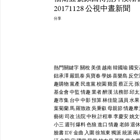
20171128 公視中晝新聞
分享
熱門關鍵字
關稅
美債
越南
韓國瑜
國安
鈕承澤
嚴凱泰
吳寶春
學姊
喜樂島
反空
趣購物
黨產
民進黨
校園
雞蛋
蔡正元
孫
基金會
中監
情趣
業者
醉漢
法務部
邱太
趣市集
台中
中影
預算
林佳龍
議員
水果
葉菊蘭
馬
羅致政
吳秉叡
母親節
情趣摩
藝術
司改
法院
中秋
計程車
李慶安
姚文
小三
週刊
爆料
色狼
進口
情趣
老師
退
臉書
IDF
金曲
入圍
徐旭東
獨派
統派
兩