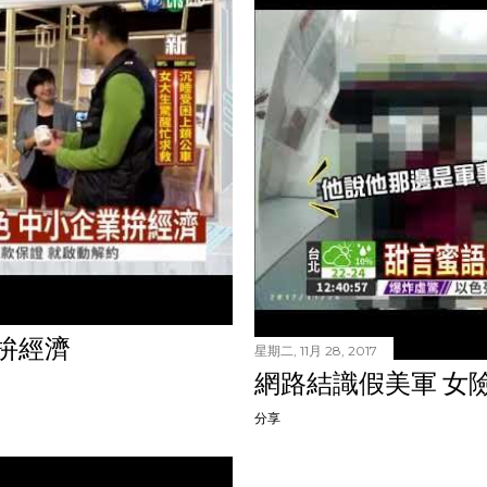
拚經濟
星期二, 11月 28, 2017
網路結識假美軍 女險
分享