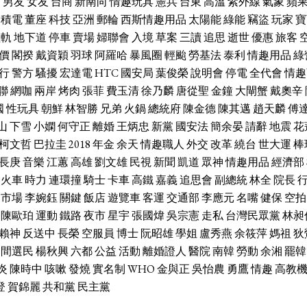
席
男友
女友
台商
新南向
情趣玩具
憲兵
台東
高溫
紫外線
氣象
蘋
台積電
董座
科技
亞洲
郵輪
西斯情趣用品
太陽能
綠能
竊盜
玩家
寶
輕軌
地下道
停車
賣場
婦聯會
入境
草案
三讀
追思
逝世
優惠
旅客
價
閣揆
戴資穎
羽球
阿羅哈
暴風圈
輕颱
勞基法
泰利
情趣用品
綠
行
警方
騷擾
宏達電
HTC
國安局
葉俊榮
說明會
停電
全代會
情趣
聯
網咖
兩岸
烤肉
張菲
費玉清
徐乃麟
唐從聖
金鐘
大閘蟹
戴奧辛
國
性玩具
朝鮮
林智勝
兄弟
火鍋
總統府
陳金德
陳其邁
趙天麟
傅
山
下雪
小嫻
何守正
離婚
王炳忠
新黨
國安法
簡余晏
請辭
地震
花
柯文哲
巴拉圭
2018
年金
余天
情趣職人
外交
改革
繞台
世大運
棒
長庚
音樂
江蕙
高雄
劉文雄
民視
新聞
凱道
眾神
情趣用品
經濟部
火車
時力
連環撞
騎士
卡車
高鐵
嘉義
追思會
副總統
林全
院長
市場
李婉鈺
關鍵
飯店
遊覽車
客運
交通部
李應元
名嘴
健保
空拍
陳歐珀
運動
鐵路
夜市
星宇
張國煒
吳宗憲
走私
台灣民眾黨
林昶
賴神
反送中
長榮
空服員
博士
阮昭雄
學姐
盧秀燕
余筱萍
媽祖
狄
中間選民
楊秋興
六都
公益
活動
離婚證人
醫院
南韓
勞動
余湘
罷韓
炎
陳時中
咳嗽
發燒
實名制
WHO
金與正
吳怡農
勇鷹
情趣
高教
登
賀錦麗
共和黨
民主黨