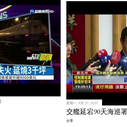
坪
星期一, 11月 27, 2017
交艦延宕90天海巡
分享