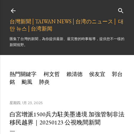
跳到主要內容
台灣新聞│TAIWAN NEWS│台湾のニュース│ 대
만 뉴스│台湾新闻
匯集了台灣的新聞，為你提供最新、最完整的時事報導，提供您不一樣的
新聞視野。
熱門關鍵字
柯文哲
賴清德
侯友宜
郭台
銘
颱風
肺炎
星期四, 1月 23, 2025
白宮增派1500兵力駐美墨邊境 加強管制非法
移民越界｜20250123 公視晚間新聞