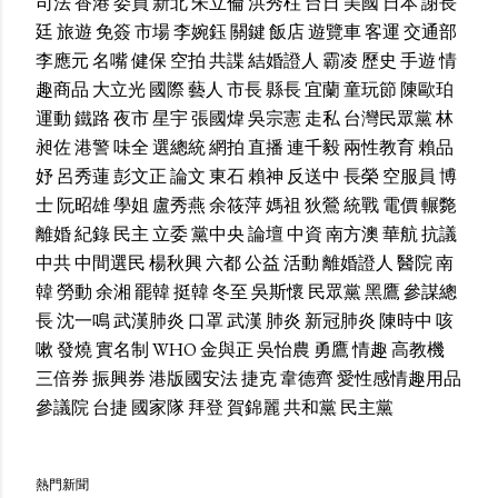
司法
香港
委員
新北
朱立倫
洪秀柱
台日
美國
日本
謝長
廷
旅遊
免簽
市場
李婉鈺
關鍵
飯店
遊覽車
客運
交通部
李應元
名嘴
健保
空拍
共諜
結婚證人
霸凌
歷史
手遊
情
趣商品
大立光
國際
藝人
市長
縣長
宜蘭
童玩節
陳歐珀
運動
鐵路
夜市
星宇
張國煒
吳宗憲
走私
台灣民眾黨
林
昶佐
港警
味全
選總統
網拍
直播
連千毅
兩性教育
賴品
妤
呂秀蓮
彭文正
論文
東石
賴神
反送中
長榮
空服員
博
士
阮昭雄
學姐
盧秀燕
余筱萍
媽祖
狄鶯
統戰
電價
輾斃
離婚
紀錄
民主
立委
黨中央
論壇
中資
南方澳
華航
抗議
中共
中間選民
楊秋興
六都
公益
活動
離婚證人
醫院
南
韓
勞動
余湘
罷韓
挺韓
冬至
吳斯懷
民眾黨
黑鷹
參謀總
長
沈一鳴
武漢肺炎
口罩
武漢
肺炎
新冠肺炎
陳時中
咳
嗽
發燒
實名制
WHO
金與正
吳怡農
勇鷹
情趣
高教機
三倍券
振興券
港版國安法
捷克
韋德齊
愛性感情趣用品
參議院
台捷
國家隊
拜登
賀錦麗
共和黨
民主黨
熱門新聞