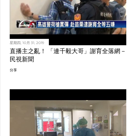
星期四, 10月 31, 2019
直播主之亂！ 「連千毅大哥」謝育全落網－
民視新聞
分享