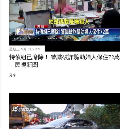
星期三, 7月 31, 2019
特偵組已廢除！ 警識破詐騙助婦人保住72萬
－民視新聞
分享