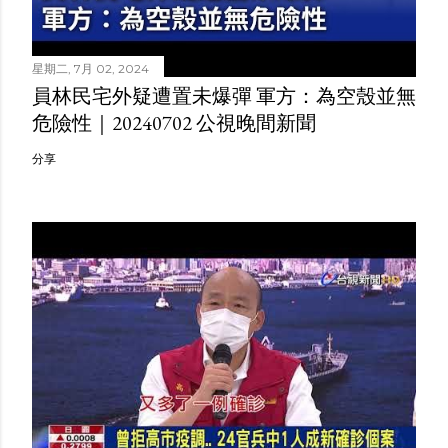
星期二, 7月 02, 2024
員林民宅外疑遭置未爆彈 軍方：為空殼並無
危險性｜20240702 公視晚間新聞
分享