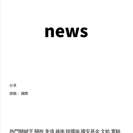
分享
標籤：
國際
熱門關鍵字
關稅
美債
越南
韓國瑜
國安基金
文蛤
實驗