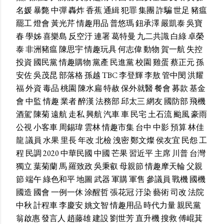
名媛
暴斃
中彈
轟炸
香蕉
通緝
犯罪
集團
詐騙
世足
豬瘟
罷工
燈會
黃光芹
情趣用品
普悠瑪
鈕承澤
嚴凱泰
吳寶
春
學姊
喜樂島
反空汙
連署
葛特曼
九二共識
白綠
卓榮
泰
非洲豬瘟
陳思宇
情趣玩具
何志偉
動物
賀一航
失控
投資
國民黨
情趣購物
黨產
民進黨
校園
雞蛋
蔡正元
孫
安佐
吳茂昆
部落格
孫越
TBC
李登輝
李敖
管中閔
洪耀
福
外資
毒品
桃園
陳水扁
特赦
保外就醫
餐會
募款
基金
會
中監
情趣
業者
醉漢
法務部
邱太三
網友
國防部
飛機
酒駕
陳菊
遠航
走私
興航
汽車
車
民宅
土石流
颱風
豪雨
公視
小客車
周錫瑋
雲林
情趣市集
台中
中影
預算
林佳
龍
議員
水果
里長
年改
北檢
洩密
鄭文燦
侯友宜
民怨
工
程
民調
2020
中華民國
中國
芒果
習近平
主席
川普
台灣
獨立
葉菊蘭
馬
羅致政
吳秉叡
母親節
情趣摩天輪
父親
節
端午
綠色和平
地圖
武器
軍購
軍售
參議員
戰機
國機
國造
國會
一例一休
涂醒哲
張花冠
汙染
藝術
司改
法院
中秋
計程車
李慶安
姚文智
情趣用品
時代力量
親民黨
翁啟惠
發言人
趙藤雄
建設
劉世芳
直升機
搜救
傅崐萁