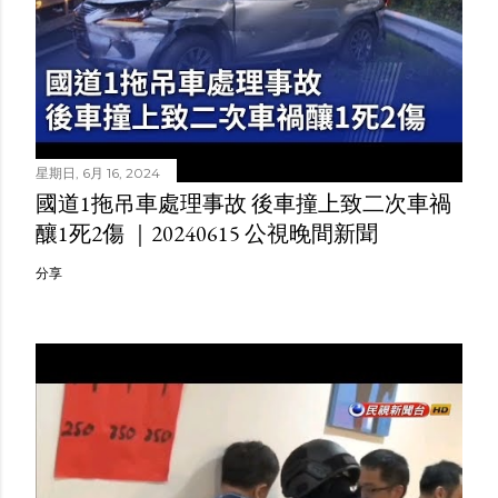
星期日, 6月 16, 2024
國道1拖吊車處理事故 後車撞上致二次車禍
釀1死2傷 ｜20240615 公視晚間新聞
分享