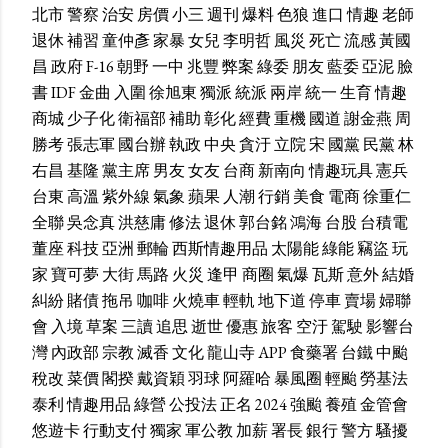
北市
警察
治安
房價
小三
週刊
爆料
色狼
進口
情趣
老師
退休
補習
童仲彥
家暴
女兒
李明哲
風災
死亡
流感
黃國
昌
政府
F-16
朝野
一中
兆豐
弊案
綠委
朋友
藍委
亞泥
臉
書
IDF
金曲
入圍
徐旭東
獨派
統派
兩岸
統一
生育
情趣
商城
少子化
衛福部
補助
彰化
經費
重機
國道
謝金燕
周
勝考
張志軍
國台辦
執政
中央
貪汙
立院
宋
國黨
民黨
林
右昌
基隆
黨主席
男友
女友
台商
新南向
情趣玩具
憲兵
台東
高溫
紫外線
氣象
蘋果
人潮
行銷
美食
電商
徐重仁
全聯
吳念真
洪慈庸
修法
退休
郭台銘
鴻海
台股
台積電
董座
科技
亞洲
郵輪
西斯情趣用品
太陽能
綠能
竊盜
玩
家
寶可夢
大街
馬路
火災
逢甲
商圈
氣爆
瓦斯
意外
結婚
糾紛
賭債
拖吊
咖啡
火燒車
輕軌
地下道
停車
賣場
婦聯
會
入境
草案
三讀
追思
逝世
優惠
旅客
空汙
駕駛
影響台
灣
內政部
宗教
滅香
文化
龍山寺
APP
食藥署
台鐵
中颱
稅改
菜價
閣揆
戴資穎
羽球
阿羅哈
暴風圈
輕颱
勞基法
泰利
情趣用品
綠營
公投法
正名
2024
強颱
養殖
金管會
悠遊卡
行動支付
獨家
軍公教
加薪
署長
銀行
警方
騷擾