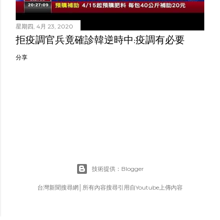
星期四, 4月 23, 2020
拒疫調官兵竟確診韓逆時中:疫調有必要
分享
技術提供：Blogger
台灣新聞搜尋網│所有內容搜尋引用自Youtube上傳內容