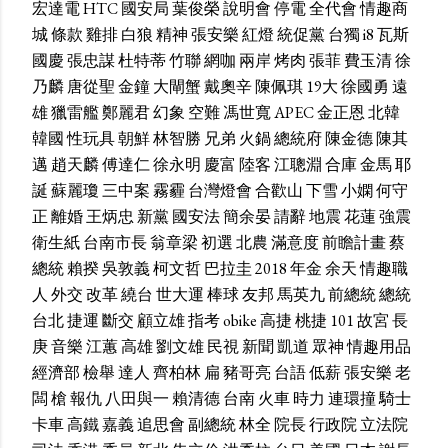
宏達電
HTC
國安局
葉俊榮
說明會
停電
全代會
情趣商
城
條款
雞排
白狼
精神
張安樂
紅燈
統促黨
台獨
i8
瓦斯
國慶
張忠謀
杜特蒂
竹聯
網咖
兩岸
烤肉
張菲
費玉清
徐
乃麟
唐從聖
金鐘
大閘蟹
戴奧辛
陳佩琪
19大
徐國勇
遠
雄
獵雷艦
鄭麗君
幻象
空難
馮世寬
APEC
金正恩
北韓
韓國
性玩具
朝鮮
林智勝
兄弟
火鍋
總統府
陳金德
陳其
邁
趙天麟
傅達仁
徐永明
慶富
陸客
江聰淵
合庫
金馬
耶
誕
蘇麗瓊
三中案
霧霾
台灣燈會
合歡山
下雪
小嫻
何守
正
離婚
王炳忠
新黨
國安法
簡余晏
請辭
地震
花蓮
強震
衛生紙
台南市長
翁章梁
初選
北農
滿意度
前瞻計畫
蔡
總統
賴揆
吳敦義
柯文哲
巴拉圭
2018
年金
余天
情趣職
人
外交
改革
繞台
世大運
棒球
友邦
馬英九
前總統
總統
台北
捷運
斷交
顧立雄
指考
obike
高捷
桃捷
101
故宮
長
庚
音樂
江蕙
高雄
劉文雄
民視
新聞
凱道
眾神
情趣用品
經濟部
檢舉
達人
齊柏林
扁
豬哥亮
台語
低薪
張安樂
老
闆
槍
報仇
八田與一
賴清德
台南
火車
時力
連環撞
騎士
卡車
高鐵
嘉義
追思會
副總統
林全
院長
行政院
立法院