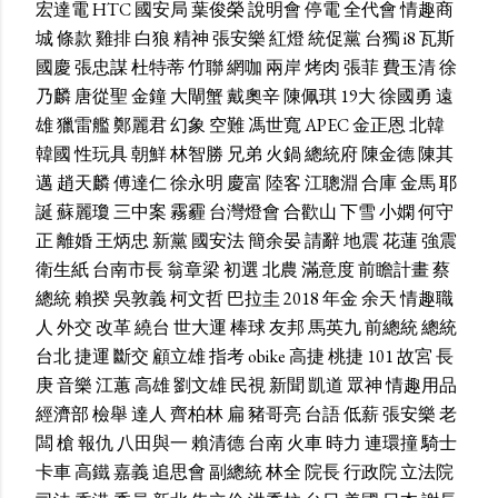
宏達電
HTC
國安局
葉俊榮
說明會
停電
全代會
情趣商
城
條款
雞排
白狼
精神
張安樂
紅燈
統促黨
台獨
i8
瓦斯
國慶
張忠謀
杜特蒂
竹聯
網咖
兩岸
烤肉
張菲
費玉清
徐
乃麟
唐從聖
金鐘
大閘蟹
戴奧辛
陳佩琪
19大
徐國勇
遠
雄
獵雷艦
鄭麗君
幻象
空難
馮世寬
APEC
金正恩
北韓
韓國
性玩具
朝鮮
林智勝
兄弟
火鍋
總統府
陳金德
陳其
邁
趙天麟
傅達仁
徐永明
慶富
陸客
江聰淵
合庫
金馬
耶
誕
蘇麗瓊
三中案
霧霾
台灣燈會
合歡山
下雪
小嫻
何守
正
離婚
王炳忠
新黨
國安法
簡余晏
請辭
地震
花蓮
強震
衛生紙
台南市長
翁章梁
初選
北農
滿意度
前瞻計畫
蔡
總統
賴揆
吳敦義
柯文哲
巴拉圭
2018
年金
余天
情趣職
人
外交
改革
繞台
世大運
棒球
友邦
馬英九
前總統
總統
台北
捷運
斷交
顧立雄
指考
obike
高捷
桃捷
101
故宮
長
庚
音樂
江蕙
高雄
劉文雄
民視
新聞
凱道
眾神
情趣用品
經濟部
檢舉
達人
齊柏林
扁
豬哥亮
台語
低薪
張安樂
老
闆
槍
報仇
八田與一
賴清德
台南
火車
時力
連環撞
騎士
卡車
高鐵
嘉義
追思會
副總統
林全
院長
行政院
立法院