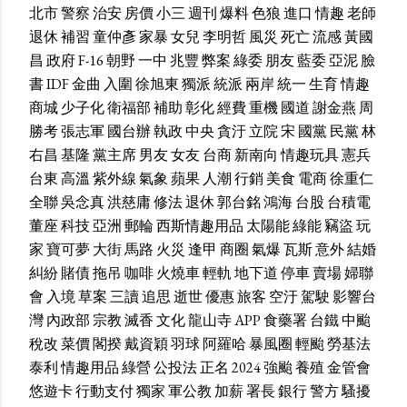
北市
警察
治安
房價
小三
週刊
爆料
色狼
進口
情趣
老師
退休
補習
童仲彥
家暴
女兒
李明哲
風災
死亡
流感
黃國
昌
政府
F-16
朝野
一中
兆豐
弊案
綠委
朋友
藍委
亞泥
臉
書
IDF
金曲
入圍
徐旭東
獨派
統派
兩岸
統一
生育
情趣
商城
少子化
衛福部
補助
彰化
經費
重機
國道
謝金燕
周
勝考
張志軍
國台辦
執政
中央
貪汙
立院
宋
國黨
民黨
林
右昌
基隆
黨主席
男友
女友
台商
新南向
情趣玩具
憲兵
台東
高溫
紫外線
氣象
蘋果
人潮
行銷
美食
電商
徐重仁
全聯
吳念真
洪慈庸
修法
退休
郭台銘
鴻海
台股
台積電
董座
科技
亞洲
郵輪
西斯情趣用品
太陽能
綠能
竊盜
玩
家
寶可夢
大街
馬路
火災
逢甲
商圈
氣爆
瓦斯
意外
結婚
糾紛
賭債
拖吊
咖啡
火燒車
輕軌
地下道
停車
賣場
婦聯
會
入境
草案
三讀
追思
逝世
優惠
旅客
空汙
駕駛
影響台
灣
內政部
宗教
滅香
文化
龍山寺
APP
食藥署
台鐵
中颱
稅改
菜價
閣揆
戴資穎
羽球
阿羅哈
暴風圈
輕颱
勞基法
泰利
情趣用品
綠營
公投法
正名
2024
強颱
養殖
金管會
悠遊卡
行動支付
獨家
軍公教
加薪
署長
銀行
警方
騷擾