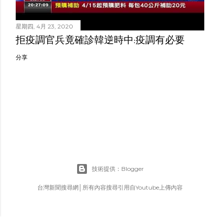
星期四, 4月 23, 2020
拒疫調官兵竟確診韓逆時中:疫調有必要
分享
技術提供：Blogger
台灣新聞搜尋網│所有內容搜尋引用自Youtube上傳內容