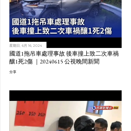
星期日, 6月 16, 2024
國道1拖吊車處理事故 後車撞上致二次車禍
釀1死2傷 ｜20240615 公視晚間新聞
分享