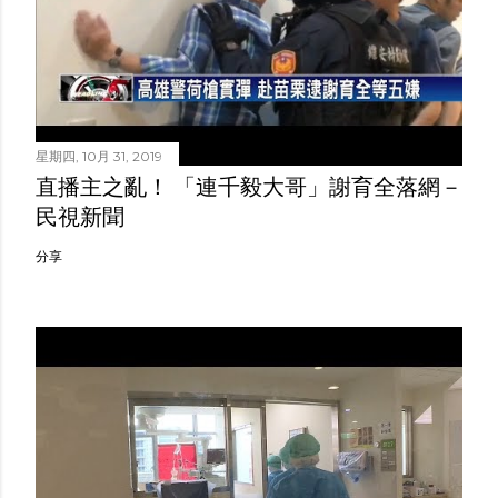
星期四, 10月 31, 2019
直播主之亂！ 「連千毅大哥」謝育全落網－
民視新聞
分享