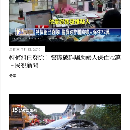
星期三, 7月 31, 2019
特偵組已廢除！ 警識破詐騙助婦人保住72萬
－民視新聞
分享