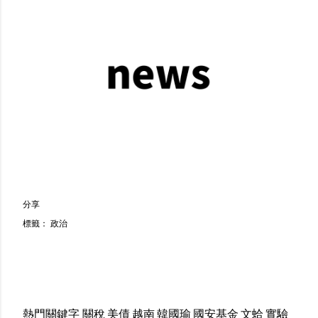
分享
標籤：
政治
熱門關鍵字
關稅
美債
越南
韓國瑜
國安基金
文蛤
實驗