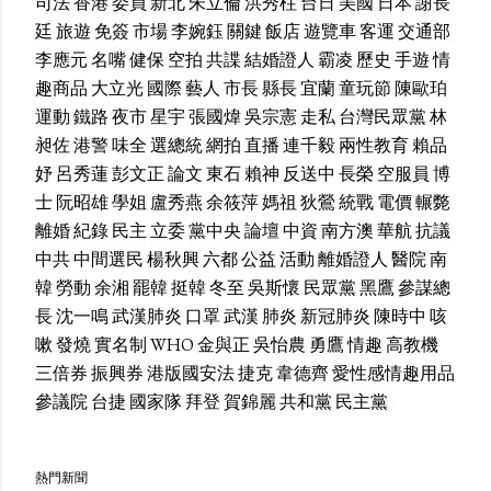
司法
香港
委員
新北
朱立倫
洪秀柱
台日
美國
日本
謝長
廷
旅遊
免簽
市場
李婉鈺
關鍵
飯店
遊覽車
客運
交通部
李應元
名嘴
健保
空拍
共諜
結婚證人
霸凌
歷史
手遊
情
趣商品
大立光
國際
藝人
市長
縣長
宜蘭
童玩節
陳歐珀
運動
鐵路
夜市
星宇
張國煒
吳宗憲
走私
台灣民眾黨
林
昶佐
港警
味全
選總統
網拍
直播
連千毅
兩性教育
賴品
妤
呂秀蓮
彭文正
論文
東石
賴神
反送中
長榮
空服員
博
士
阮昭雄
學姐
盧秀燕
余筱萍
媽祖
狄鶯
統戰
電價
輾斃
離婚
紀錄
民主
立委
黨中央
論壇
中資
南方澳
華航
抗議
中共
中間選民
楊秋興
六都
公益
活動
離婚證人
醫院
南
韓
勞動
余湘
罷韓
挺韓
冬至
吳斯懷
民眾黨
黑鷹
參謀總
長
沈一鳴
武漢肺炎
口罩
武漢
肺炎
新冠肺炎
陳時中
咳
嗽
發燒
實名制
WHO
金與正
吳怡農
勇鷹
情趣
高教機
三倍券
振興券
港版國安法
捷克
韋德齊
愛性感情趣用品
參議院
台捷
國家隊
拜登
賀錦麗
共和黨
民主黨
熱門新聞