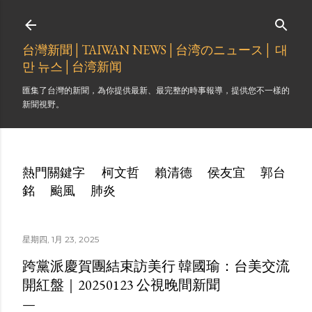
跳到主要內容
台灣新聞│TAIWAN NEWS│台湾のニュース│ 대
만 뉴스│台湾新闻
匯集了台灣的新聞，為你提供最新、最完整的時事報導，提供您不一樣的
新聞視野。
熱門關鍵字
柯文哲
賴清德
侯友宜
郭台
銘
颱風
肺炎
星期四, 1月 23, 2025
跨黨派慶賀團結束訪美行 韓國瑜：台美交流
開紅盤｜20250123 公視晚間新聞