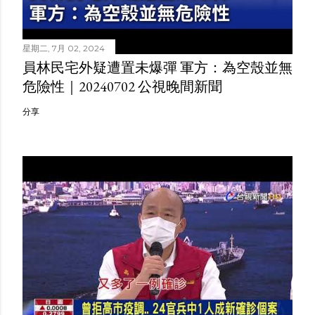
星期二, 7月 02, 2024
員林民宅外疑遭置未爆彈 軍方：為空殼並無
危險性｜20240702 公視晚間新聞
分享