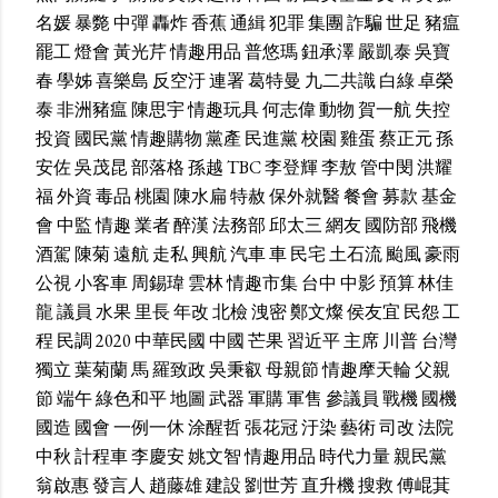
名媛
暴斃
中彈
轟炸
香蕉
通緝
犯罪
集團
詐騙
世足
豬瘟
罷工
燈會
黃光芹
情趣用品
普悠瑪
鈕承澤
嚴凱泰
吳寶
春
學姊
喜樂島
反空汙
連署
葛特曼
九二共識
白綠
卓榮
泰
非洲豬瘟
陳思宇
情趣玩具
何志偉
動物
賀一航
失控
投資
國民黨
情趣購物
黨產
民進黨
校園
雞蛋
蔡正元
孫
安佐
吳茂昆
部落格
孫越
TBC
李登輝
李敖
管中閔
洪耀
福
外資
毒品
桃園
陳水扁
特赦
保外就醫
餐會
募款
基金
會
中監
情趣
業者
醉漢
法務部
邱太三
網友
國防部
飛機
酒駕
陳菊
遠航
走私
興航
汽車
車
民宅
土石流
颱風
豪雨
公視
小客車
周錫瑋
雲林
情趣市集
台中
中影
預算
林佳
龍
議員
水果
里長
年改
北檢
洩密
鄭文燦
侯友宜
民怨
工
程
民調
2020
中華民國
中國
芒果
習近平
主席
川普
台灣
獨立
葉菊蘭
馬
羅致政
吳秉叡
母親節
情趣摩天輪
父親
節
端午
綠色和平
地圖
武器
軍購
軍售
參議員
戰機
國機
國造
國會
一例一休
涂醒哲
張花冠
汙染
藝術
司改
法院
中秋
計程車
李慶安
姚文智
情趣用品
時代力量
親民黨
翁啟惠
發言人
趙藤雄
建設
劉世芳
直升機
搜救
傅崐萁