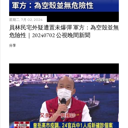
星期二, 7月 02, 2024
員林民宅外疑遭置未爆彈 軍方：為空殼並無
危險性｜20240702 公視晚間新聞
分享