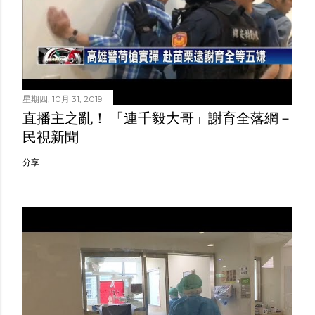
星期四, 10月 31, 2019
直播主之亂！ 「連千毅大哥」謝育全落網－
民視新聞
分享