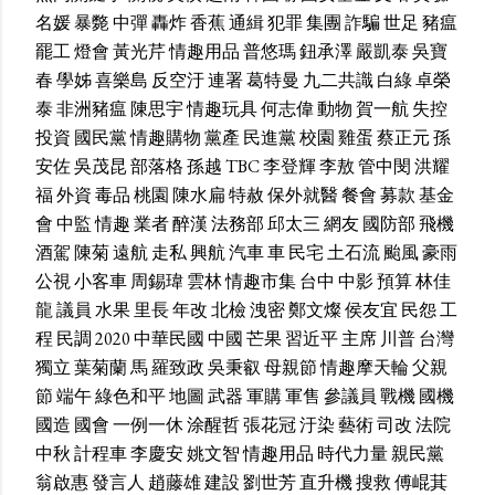
名媛
暴斃
中彈
轟炸
香蕉
通緝
犯罪
集團
詐騙
世足
豬瘟
罷工
燈會
黃光芹
情趣用品
普悠瑪
鈕承澤
嚴凱泰
吳寶
春
學姊
喜樂島
反空汙
連署
葛特曼
九二共識
白綠
卓榮
泰
非洲豬瘟
陳思宇
情趣玩具
何志偉
動物
賀一航
失控
投資
國民黨
情趣購物
黨產
民進黨
校園
雞蛋
蔡正元
孫
安佐
吳茂昆
部落格
孫越
TBC
李登輝
李敖
管中閔
洪耀
福
外資
毒品
桃園
陳水扁
特赦
保外就醫
餐會
募款
基金
會
中監
情趣
業者
醉漢
法務部
邱太三
網友
國防部
飛機
酒駕
陳菊
遠航
走私
興航
汽車
車
民宅
土石流
颱風
豪雨
公視
小客車
周錫瑋
雲林
情趣市集
台中
中影
預算
林佳
龍
議員
水果
里長
年改
北檢
洩密
鄭文燦
侯友宜
民怨
工
程
民調
2020
中華民國
中國
芒果
習近平
主席
川普
台灣
獨立
葉菊蘭
馬
羅致政
吳秉叡
母親節
情趣摩天輪
父親
節
端午
綠色和平
地圖
武器
軍購
軍售
參議員
戰機
國機
國造
國會
一例一休
涂醒哲
張花冠
汙染
藝術
司改
法院
中秋
計程車
李慶安
姚文智
情趣用品
時代力量
親民黨
翁啟惠
發言人
趙藤雄
建設
劉世芳
直升機
搜救
傅崐萁