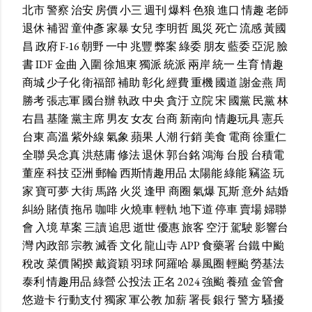
北市
警察
治安
房價
小三
週刊
爆料
色狼
進口
情趣
老師
退休
補習
童仲彥
家暴
女兒
李明哲
風災
死亡
流感
黃國
昌
政府
F-16
朝野
一中
兆豐
弊案
綠委
朋友
藍委
亞泥
臉
書
IDF
金曲
入圍
徐旭東
獨派
統派
兩岸
統一
生育
情趣
商城
少子化
衛福部
補助
彰化
經費
重機
國道
謝金燕
周
勝考
張志軍
國台辦
執政
中央
貪汙
立院
宋
國黨
民黨
林
右昌
基隆
黨主席
男友
女友
台商
新南向
情趣玩具
憲兵
台東
高溫
紫外線
氣象
蘋果
人潮
行銷
美食
電商
徐重仁
全聯
吳念真
洪慈庸
修法
退休
郭台銘
鴻海
台股
台積電
董座
科技
亞洲
郵輪
西斯情趣用品
太陽能
綠能
竊盜
玩
家
寶可夢
大街
馬路
火災
逢甲
商圈
氣爆
瓦斯
意外
結婚
糾紛
賭債
拖吊
咖啡
火燒車
輕軌
地下道
停車
賣場
婦聯
會
入境
草案
三讀
追思
逝世
優惠
旅客
空汙
駕駛
影響台
灣
內政部
宗教
滅香
文化
龍山寺
APP
食藥署
台鐵
中颱
稅改
菜價
閣揆
戴資穎
羽球
阿羅哈
暴風圈
輕颱
勞基法
泰利
情趣用品
綠營
公投法
正名
2024
強颱
養殖
金管會
悠遊卡
行動支付
獨家
軍公教
加薪
署長
銀行
警方
騷擾