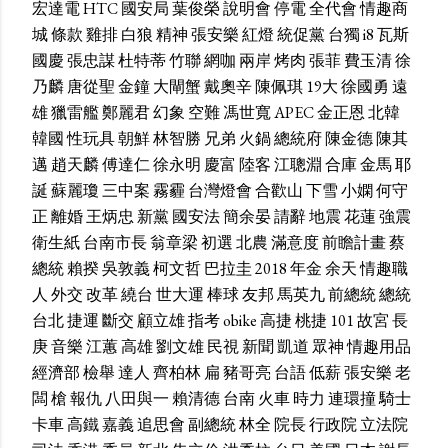
宏達電
HTC
國安局
葉俊榮
說明會
停電
全代會
情趣商
城
條款
雞排
白狼
精神
張安樂
紅燈
統促黨
台獨
i8
瓦斯
國慶
張忠謀
杜特蒂
竹聯
網咖
兩岸
烤肉
張菲
費玉清
徐
乃麟
唐從聖
金鐘
大閘蟹
戴奧辛
陳佩琪
19大
徐國勇
遠
雄
獵雷艦
鄭麗君
幻象
空難
馮世寬
APEC
金正恩
北韓
韓國
性玩具
朝鮮
林智勝
兄弟
火鍋
總統府
陳金德
陳其
邁
趙天麟
傅達仁
徐永明
慶富
陸客
江聰淵
合庫
金馬
耶
誕
蘇麗瓊
三中案
霧霾
台灣燈會
合歡山
下雪
小嫻
何守
正
離婚
王炳忠
新黨
國安法
簡余晏
請辭
地震
花蓮
強震
衛生紙
台南市長
翁章梁
初選
北農
滿意度
前瞻計畫
蔡
總統
賴揆
吳敦義
柯文哲
巴拉圭
2018
年金
余天
情趣職
人
外交
改革
繞台
世大運
棒球
友邦
馬英九
前總統
總統
台北
捷運
斷交
顧立雄
指考
obike
高捷
桃捷
101
故宮
長
庚
音樂
江蕙
高雄
劉文雄
民視
新聞
凱道
眾神
情趣用品
經濟部
檢舉
達人
齊柏林
扁
豬哥亮
台語
低薪
張安樂
老
闆
槍
報仇
八田與一
賴清德
台南
火車
時力
連環撞
騎士
卡車
高鐵
嘉義
追思會
副總統
林全
院長
行政院
立法院