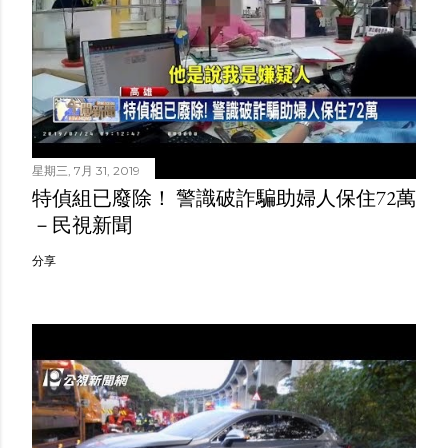
星期三, 7月 31, 2019
特偵組已廢除！ 警識破詐騙助婦人保住72萬
－民視新聞
分享