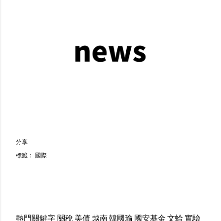
分享
標籤：
國際
熱門關鍵字
關稅
美債
越南
韓國瑜
國安基金
文蛤
實驗