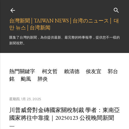
跳到主要內容
台灣新聞│TAIWAN NEWS│台湾のニュース│ 대
만 뉴스│台湾新闻
匯集了台灣的新聞，為你提供最新、最完整的時事報導，提供您不一樣的
新聞視野。
熱門關鍵字
柯文哲
賴清德
侯友宜
郭台
銘
颱風
肺炎
星期四, 1月 23, 2025
川普威脅對金磚國家關稅制裁 學者：東南亞
國家將往中靠攏｜20250123 公視晚間新聞