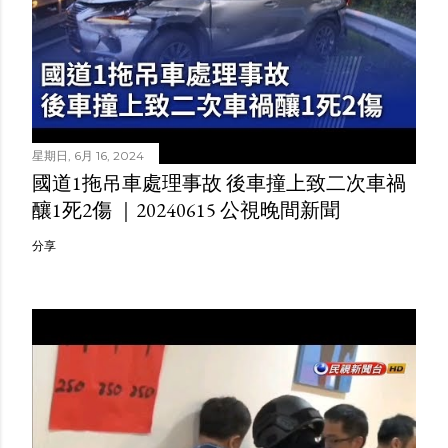
星期日, 6月 16, 2024
國道1拖吊車處理事故 後車撞上致二次車禍
釀1死2傷 ｜20240615 公視晚間新聞
分享