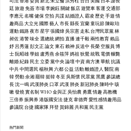
司法
香港
委員
新北
朱立倫
洪秀柱
台日
美國
日本
謝長
廷
旅遊
免簽
市場
李婉鈺
關鍵
飯店
遊覽車
客運
交通部
李應元
名嘴
健保
空拍
共諜
結婚證人
霸凌
歷史
手遊
情
趣商品
大立光
國際
藝人
市長
縣長
宜蘭
童玩節
陳歐珀
運動
鐵路
夜市
星宇
張國煒
吳宗憲
走私
台灣民眾黨
林
昶佐
港警
味全
選總統
網拍
直播
連千毅
兩性教育
賴品
妤
呂秀蓮
彭文正
論文
東石
賴神
反送中
長榮
空服員
博
士
阮昭雄
學姐
盧秀燕
余筱萍
媽祖
狄鶯
統戰
電價
輾斃
離婚
紀錄
民主
立委
黨中央
論壇
中資
南方澳
華航
抗議
中共
中間選民
楊秋興
六都
公益
活動
離婚證人
醫院
南
韓
勞動
余湘
罷韓
挺韓
冬至
吳斯懷
民眾黨
黑鷹
參謀總
長
沈一鳴
武漢肺炎
口罩
武漢
肺炎
新冠肺炎
陳時中
咳
嗽
發燒
實名制
WHO
金與正
吳怡農
勇鷹
情趣
高教機
三倍券
振興券
港版國安法
捷克
韋德齊
愛性感情趣用品
參議院
台捷
國家隊
拜登
賀錦麗
共和黨
民主黨
熱門新聞