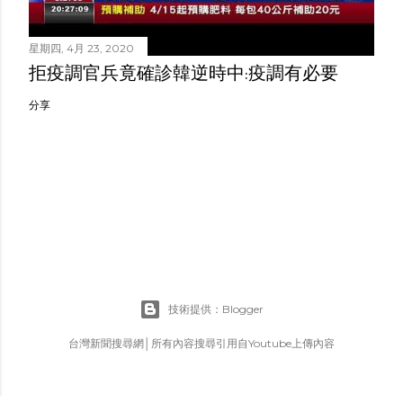
星期四, 4月 23, 2020
拒疫調官兵竟確診韓逆時中:疫調有必要
分享
技術提供：Blogger
台灣新聞搜尋網│所有內容搜尋引用自Youtube上傳內容