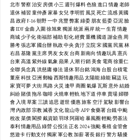
北市
警察
治安
房價
小三
週刊
爆料
色狼
進口
情趣
老師
退休
補習
童仲彥
家暴
女兒
李明哲
風災
死亡
流感
黃國
昌
政府
F-16
朝野
一中
兆豐
弊案
綠委
朋友
藍委
亞泥
臉
書
IDF
金曲
入圍
徐旭東
獨派
統派
兩岸
統一
生育
情趣
商城
少子化
衛福部
補助
彰化
經費
重機
國道
謝金燕
周
勝考
張志軍
國台辦
執政
中央
貪汙
立院
宋
國黨
民黨
林
右昌
基隆
黨主席
男友
女友
台商
新南向
情趣玩具
憲兵
台東
高溫
紫外線
氣象
蘋果
人潮
行銷
美食
電商
徐重仁
全聯
吳念真
洪慈庸
修法
退休
郭台銘
鴻海
台股
台積電
董座
科技
亞洲
郵輪
西斯情趣用品
太陽能
綠能
竊盜
玩
家
寶可夢
大街
馬路
火災
逢甲
商圈
氣爆
瓦斯
意外
結婚
糾紛
賭債
拖吊
咖啡
火燒車
輕軌
地下道
停車
賣場
婦聯
會
入境
草案
三讀
追思
逝世
優惠
旅客
空汙
駕駛
影響台
灣
內政部
宗教
滅香
文化
龍山寺
APP
食藥署
台鐵
中颱
稅改
菜價
閣揆
戴資穎
羽球
阿羅哈
暴風圈
輕颱
勞基法
泰利
情趣用品
綠營
公投法
正名
2024
強颱
養殖
金管會
悠遊卡
行動支付
獨家
軍公教
加薪
署長
銀行
警方
騷擾