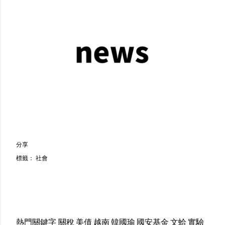
分享
標籤：
社會
熱門關鍵字
關稅
美債
越南
韓國瑜
國安基金
文蛤
實驗