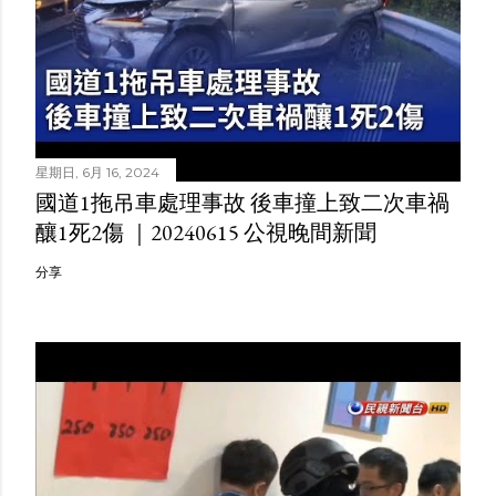
星期日, 6月 16, 2024
國道1拖吊車處理事故 後車撞上致二次車禍
釀1死2傷 ｜20240615 公視晚間新聞
分享