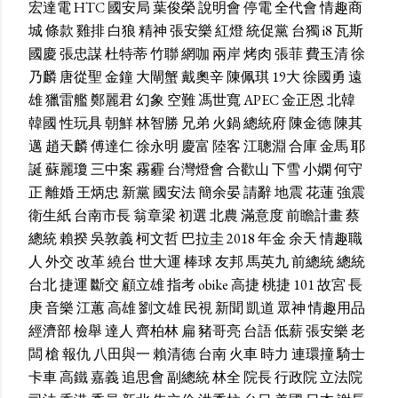
宏達電
HTC
國安局
葉俊榮
說明會
停電
全代會
情趣商
城
條款
雞排
白狼
精神
張安樂
紅燈
統促黨
台獨
i8
瓦斯
國慶
張忠謀
杜特蒂
竹聯
網咖
兩岸
烤肉
張菲
費玉清
徐
乃麟
唐從聖
金鐘
大閘蟹
戴奧辛
陳佩琪
19大
徐國勇
遠
雄
獵雷艦
鄭麗君
幻象
空難
馮世寬
APEC
金正恩
北韓
韓國
性玩具
朝鮮
林智勝
兄弟
火鍋
總統府
陳金德
陳其
邁
趙天麟
傅達仁
徐永明
慶富
陸客
江聰淵
合庫
金馬
耶
誕
蘇麗瓊
三中案
霧霾
台灣燈會
合歡山
下雪
小嫻
何守
正
離婚
王炳忠
新黨
國安法
簡余晏
請辭
地震
花蓮
強震
衛生紙
台南市長
翁章梁
初選
北農
滿意度
前瞻計畫
蔡
總統
賴揆
吳敦義
柯文哲
巴拉圭
2018
年金
余天
情趣職
人
外交
改革
繞台
世大運
棒球
友邦
馬英九
前總統
總統
台北
捷運
斷交
顧立雄
指考
obike
高捷
桃捷
101
故宮
長
庚
音樂
江蕙
高雄
劉文雄
民視
新聞
凱道
眾神
情趣用品
經濟部
檢舉
達人
齊柏林
扁
豬哥亮
台語
低薪
張安樂
老
闆
槍
報仇
八田與一
賴清德
台南
火車
時力
連環撞
騎士
卡車
高鐵
嘉義
追思會
副總統
林全
院長
行政院
立法院