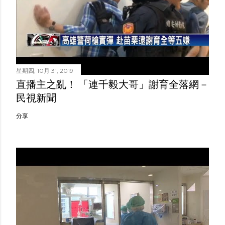
星期四, 10月 31, 2019
直播主之亂！ 「連千毅大哥」謝育全落網－
民視新聞
分享