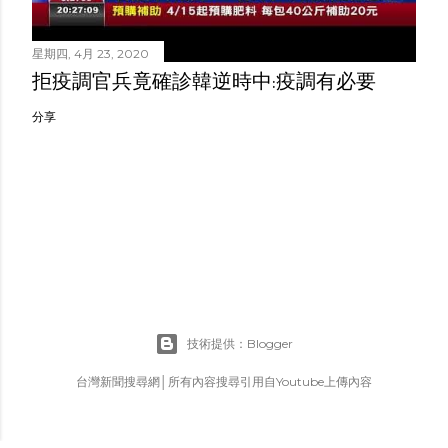
星期四, 4月 23, 2020
拒疫調官兵竟確診韓逆時中:疫調有必要
分享
技術提供：Blogger
台灣新聞搜尋網│所有內容搜尋引用自Youtube上傳內容