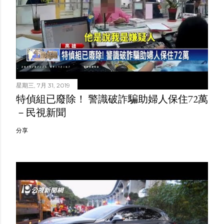
星期三, 7月 31, 2019
特偵組已廢除！ 警識破詐騙助婦人保住72萬
－民視新聞
分享