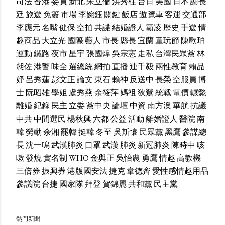
司法
香港
委員
新北
朱立倫
洪秀柱
台日
美國
日本
謝長
廷
旅遊
免簽
市場
李婉鈺
關鍵
飯店
遊覽車
客運
交通部
李應元
名嘴
健保
空拍
共諜
結婚證人
霸凌
歷史
手遊
情
趣商品
大立光
國際
藝人
市長
縣長
宜蘭
童玩節
陳歐珀
運動
鐵路
夜市
星宇
張國煒
吳宗憲
走私
台灣民眾黨
林
昶佐
港警
味全
選總統
網拍
直播
連千毅
兩性教育
賴品
妤
呂秀蓮
彭文正
論文
東石
賴神
反送中
長榮
空服員
博
士
阮昭雄
學姐
盧秀燕
余筱萍
媽祖
狄鶯
統戰
電價
輾斃
離婚
紀錄
民主
立委
黨中央
論壇
中資
南方澳
華航
抗議
中共
中間選民
楊秋興
六都
公益
活動
離婚證人
醫院
南
韓
勞動
余湘
罷韓
挺韓
冬至
吳斯懷
民眾黨
黑鷹
參謀總
長
沈一鳴
武漢肺炎
口罩
武漢
肺炎
新冠肺炎
陳時中
咳
嗽
發燒
實名制
WHO
金與正
吳怡農
勇鷹
情趣
高教機
三倍券
振興券
港版國安法
捷克
韋德齊
愛性感情趣用品
參議院
台捷
國家隊
拜登
賀錦麗
共和黨
民主黨
熱門新聞