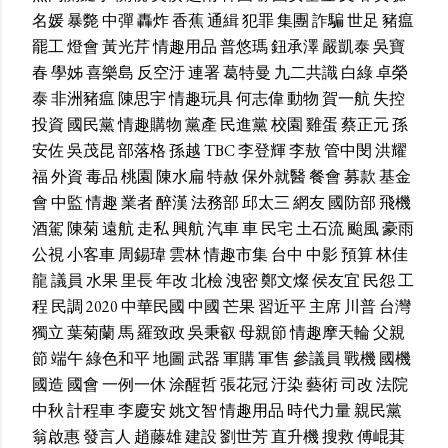
名媛
暴斃
中彈
轟炸
香蕉
通緝
犯罪
集團
詐騙
世足
豬瘟
罷工
燈會
黃光芹
情趣用品
普悠瑪
鈕承澤
嚴凱泰
吳寶
春
學姊
喜樂島
反空汙
連署
葛特曼
九二共識
白綠
卓榮
泰
非洲豬瘟
陳思宇
情趣玩具
何志偉
動物
賀一航
失控
投資
國民黨
情趣購物
黨產
民進黨
校園
雞蛋
蔡正元
孫
安佐
吳茂昆
部落格
孫越
TBC
李登輝
李敖
管中閔
洪耀
福
外資
毒品
桃園
陳水扁
特赦
保外就醫
餐會
募款
基金
會
中監
情趣
業者
醉漢
法務部
邱太三
網友
國防部
飛機
酒駕
陳菊
遠航
走私
興航
汽車
車
民宅
土石流
颱風
豪雨
公視
小客車
周錫瑋
雲林
情趣市集
台中
中影
預算
林佳
龍
議員
水果
里長
年改
北檢
洩密
鄭文燦
侯友宜
民怨
工
程
民調
2020
中華民國
中國
芒果
習近平
主席
川普
台灣
獨立
葉菊蘭
馬
羅致政
吳秉叡
母親節
情趣摩天輪
父親
節
端午
綠色和平
地圖
武器
軍購
軍售
參議員
戰機
國機
國造
國會
一例一休
涂醒哲
張花冠
汙染
藝術
司改
法院
中秋
計程車
李慶安
姚文智
情趣用品
時代力量
親民黨
翁啟惠
發言人
趙藤雄
建設
劉世芳
直升機
搜救
傅崐萁