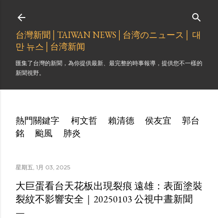
跳到主要內容
台灣新聞│TAIWAN NEWS│台湾のニュース│ 대
만 뉴스│台湾新闻
匯集了台灣的新聞，為你提供最新、最完整的時事報導，提供您不一樣的
新聞視野。
熱門關鍵字
柯文哲
賴清德
侯友宜
郭台
銘
颱風
肺炎
星期五, 1月 03, 2025
大巨蛋看台天花板出現裂痕 遠雄：表面塗裝
裂紋不影響安全｜20250103 公視中晝新聞