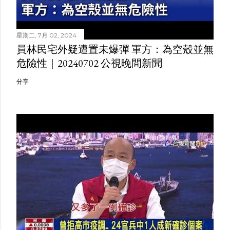
星期二, 7月 02, 2024
員林民宅外疑遭置未爆彈 軍方：為空殼並無
危險性｜20240702 公視晚間新聞
分享