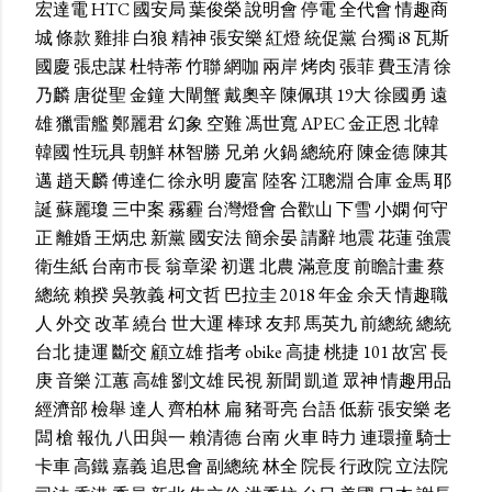
宏達電
HTC
國安局
葉俊榮
說明會
停電
全代會
情趣商
城
條款
雞排
白狼
精神
張安樂
紅燈
統促黨
台獨
i8
瓦斯
國慶
張忠謀
杜特蒂
竹聯
網咖
兩岸
烤肉
張菲
費玉清
徐
乃麟
唐從聖
金鐘
大閘蟹
戴奧辛
陳佩琪
19大
徐國勇
遠
雄
獵雷艦
鄭麗君
幻象
空難
馮世寬
APEC
金正恩
北韓
韓國
性玩具
朝鮮
林智勝
兄弟
火鍋
總統府
陳金德
陳其
邁
趙天麟
傅達仁
徐永明
慶富
陸客
江聰淵
合庫
金馬
耶
誕
蘇麗瓊
三中案
霧霾
台灣燈會
合歡山
下雪
小嫻
何守
正
離婚
王炳忠
新黨
國安法
簡余晏
請辭
地震
花蓮
強震
衛生紙
台南市長
翁章梁
初選
北農
滿意度
前瞻計畫
蔡
總統
賴揆
吳敦義
柯文哲
巴拉圭
2018
年金
余天
情趣職
人
外交
改革
繞台
世大運
棒球
友邦
馬英九
前總統
總統
台北
捷運
斷交
顧立雄
指考
obike
高捷
桃捷
101
故宮
長
庚
音樂
江蕙
高雄
劉文雄
民視
新聞
凱道
眾神
情趣用品
經濟部
檢舉
達人
齊柏林
扁
豬哥亮
台語
低薪
張安樂
老
闆
槍
報仇
八田與一
賴清德
台南
火車
時力
連環撞
騎士
卡車
高鐵
嘉義
追思會
副總統
林全
院長
行政院
立法院