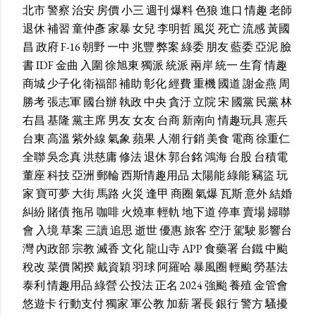
北市
警察
治安
房價
小三
週刊
爆料
色狼
進口
情趣
老師
退休
補習
童仲彥
家暴
女兒
李明哲
風災
死亡
流感
黃國
昌
政府
F-16
朝野
一中
兆豐
弊案
綠委
朋友
藍委
亞泥
臉
書
IDF
金曲
入圍
徐旭東
獨派
統派
兩岸
統一
生育
情趣
商城
少子化
衛福部
補助
彰化
經費
重機
國道
謝金燕
周
勝考
張志軍
國台辦
執政
中央
貪汙
立院
宋
國黨
民黨
林
右昌
基隆
黨主席
男友
女友
台商
新南向
情趣玩具
憲兵
台東
高溫
紫外線
氣象
蘋果
人潮
行銷
美食
電商
徐重仁
全聯
吳念真
洪慈庸
修法
退休
郭台銘
鴻海
台股
台積電
董座
科技
亞洲
郵輪
西斯情趣用品
太陽能
綠能
竊盜
玩
家
寶可夢
大街
馬路
火災
逢甲
商圈
氣爆
瓦斯
意外
結婚
糾紛
賭債
拖吊
咖啡
火燒車
輕軌
地下道
停車
賣場
婦聯
會
入境
草案
三讀
追思
逝世
優惠
旅客
空汙
駕駛
影響台
灣
內政部
宗教
滅香
文化
龍山寺
APP
食藥署
台鐵
中颱
稅改
菜價
閣揆
戴資穎
羽球
阿羅哈
暴風圈
輕颱
勞基法
泰利
情趣用品
綠營
公投法
正名
2024
強颱
養殖
金管會
悠遊卡
行動支付
獨家
軍公教
加薪
署長
銀行
警方
騷擾