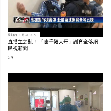
星期四, 10月 31, 2019
直播主之亂！ 「連千毅大哥」謝育全落網－
民視新聞
分享