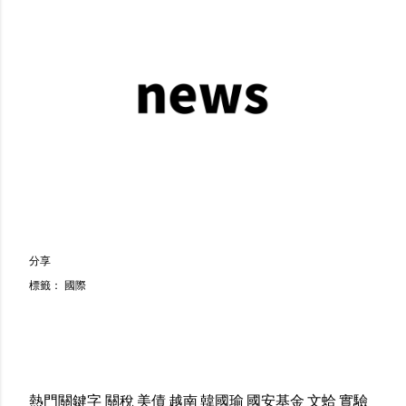
分享
標籤：
國際
熱門關鍵字
關稅
美債
越南
韓國瑜
國安基金
文蛤
實驗