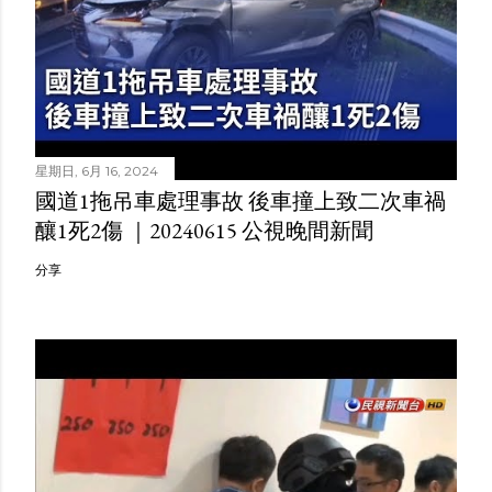
星期日, 6月 16, 2024
國道1拖吊車處理事故 後車撞上致二次車禍
釀1死2傷 ｜20240615 公視晚間新聞
分享