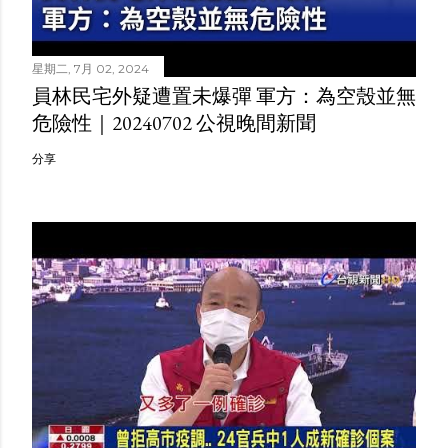
星期二, 7月 02, 2024
員林民宅外疑遭置未爆彈 軍方：為空殼並無
危險性｜20240702 公視晚間新聞
分享