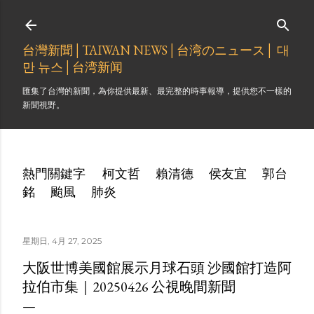
跳到主要內容
台灣新聞│TAIWAN NEWS│台湾のニュース│ 대
만 뉴스│台湾新闻
匯集了台灣的新聞，為你提供最新、最完整的時事報導，提供您不一樣的
新聞視野。
熱門關鍵字
柯文哲
賴清德
侯友宜
郭台
銘
颱風
肺炎
星期日, 4月 27, 2025
大阪世博美國館展示月球石頭 沙國館打造阿
拉伯市集｜20250426 公視晚間新聞