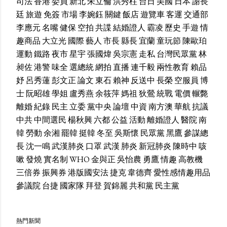
司法
香港
委員
新北
朱立倫
洪秀柱
台日
美國
日本
謝長
廷
旅遊
免簽
市場
李婉鈺
關鍵
飯店
遊覽車
客運
交通部
李應元
名嘴
健保
空拍
共諜
結婚證人
霸凌
歷史
手遊
情
趣商品
大立光
國際
藝人
市長
縣長
宜蘭
童玩節
陳歐珀
運動
鐵路
夜市
星宇
張國煒
吳宗憲
走私
台灣民眾黨
林
昶佐
港警
味全
選總統
網拍
直播
連千毅
兩性教育
賴品
妤
呂秀蓮
彭文正
論文
東石
賴神
反送中
長榮
空服員
博
士
阮昭雄
學姐
盧秀燕
余筱萍
媽祖
狄鶯
統戰
電價
輾斃
離婚
紀錄
民主
立委
黨中央
論壇
中資
南方澳
華航
抗議
中共
中間選民
楊秋興
六都
公益
活動
離婚證人
醫院
南
韓
勞動
余湘
罷韓
挺韓
冬至
吳斯懷
民眾黨
黑鷹
參謀總
長
沈一鳴
武漢肺炎
口罩
武漢
肺炎
新冠肺炎
陳時中
咳
嗽
發燒
實名制
WHO
金與正
吳怡農
勇鷹
情趣
高教機
三倍券
振興券
港版國安法
捷克
韋德齊
愛性感情趣用品
參議院
台捷
國家隊
拜登
賀錦麗
共和黨
民主黨
熱門新聞