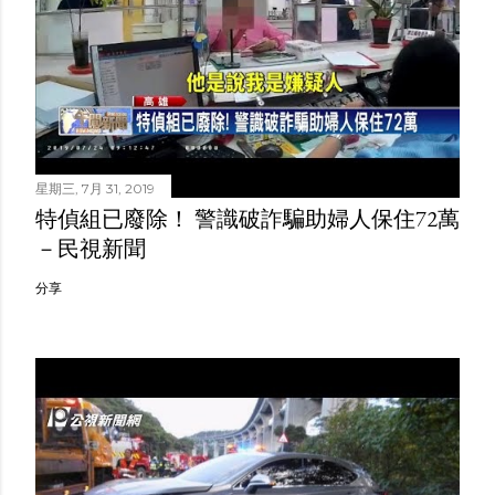
星期三, 7月 31, 2019
特偵組已廢除！ 警識破詐騙助婦人保住72萬
－民視新聞
分享