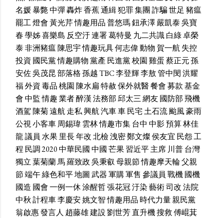
名媛
暴斃
中彈
轟炸
香蕉
通緝
犯罪
集團
詐騙
世足
豬瘟
罷工
燈會
黃光芹
情趣用品
普悠瑪
鈕承澤
嚴凱泰
吳寶
春
學姊
喜樂島
反空汙
連署
葛特曼
九二共識
白綠
卓榮
泰
非洲豬瘟
陳思宇
情趣玩具
何志偉
動物
賀一航
失控
投資
國民黨
情趣購物
黨產
民進黨
校園
雞蛋
蔡正元
孫
安佐
吳茂昆
部落格
孫越
TBC
李登輝
李敖
管中閔
洪耀
福
外資
毒品
桃園
陳水扁
特赦
保外就醫
餐會
募款
基金
會
中監
情趣
業者
醉漢
法務部
邱太三
網友
國防部
飛機
酒駕
陳菊
遠航
走私
興航
汽車
車
民宅
土石流
颱風
豪雨
公視
小客車
周錫瑋
雲林
情趣市集
台中
中影
預算
林佳
龍
議員
水果
里長
年改
北檢
洩密
鄭文燦
侯友宜
民怨
工
程
民調
2020
中華民國
中國
芒果
習近平
主席
川普
台灣
獨立
葉菊蘭
馬
羅致政
吳秉叡
母親節
情趣摩天輪
父親
節
端午
綠色和平
地圖
武器
軍購
軍售
參議員
戰機
國機
國造
國會
一例一休
涂醒哲
張花冠
汙染
藝術
司改
法院
中秋
計程車
李慶安
姚文智
情趣用品
時代力量
親民黨
翁啟惠
發言人
趙藤雄
建設
劉世芳
直升機
搜救
傅崐萁