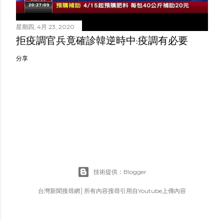
星期四, 4月 23, 2020
拒疫調官兵竟確診韓逆時中:疫調有必要
分享
技術提供：Blogger
台灣新聞搜尋網│所有內容搜尋引用自Youtube上傳內容