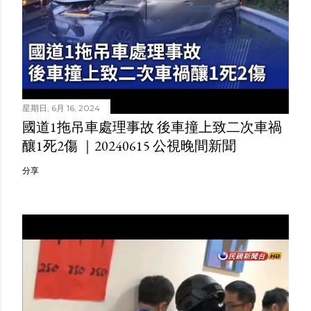
星期日, 6月 16, 2024
國道1拖吊車處理事故 後車撞上致二次車禍
釀1死2傷 ｜20240615 公視晚間新聞
分享