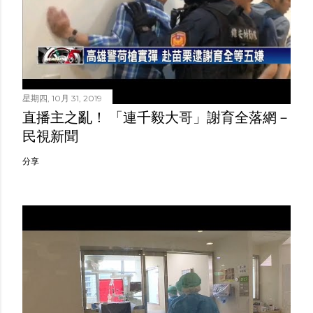
星期四, 10月 31, 2019
直播主之亂！ 「連千毅大哥」謝育全落網－
民視新聞
分享