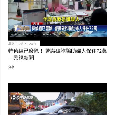
星期三, 7月 31, 2019
特偵組已廢除！ 警識破詐騙助婦人保住72萬
－民視新聞
分享