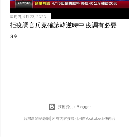
星期四, 4月 23, 2020
拒疫調官兵竟確診韓逆時中:疫調有必要
分享
技術提供：Blogger
台灣新聞搜尋網│所有內容搜尋引用自Youtube上傳內容