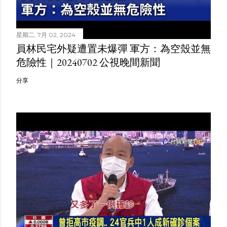
星期二, 7月 02, 2024
員林民宅外疑遭置未爆彈 軍方：為空殼並無
危險性｜20240702 公視晚間新聞
分享