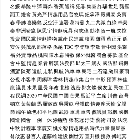
名媛
暴斃
中彈
轟炸
香蕉
通緝
犯罪
集團
詐騙
世足
豬瘟
罷工
燈會
黃光芹
情趣用品
普悠瑪
鈕承澤
嚴凱泰
吳寶
春
學姊
喜樂島
反空汙
連署
葛特曼
九二共識
白綠
卓榮
泰
非洲豬瘟
陳思宇
情趣玩具
何志偉
動物
賀一航
失控
投資
國民黨
情趣購物
黨產
民進黨
校園
雞蛋
蔡正元
孫
安佐
吳茂昆
部落格
孫越
TBC
李登輝
李敖
管中閔
洪耀
福
外資
毒品
桃園
陳水扁
特赦
保外就醫
餐會
募款
基金
會
中監
情趣
業者
醉漢
法務部
邱太三
網友
國防部
飛機
酒駕
陳菊
遠航
走私
興航
汽車
車
民宅
土石流
颱風
豪雨
公視
小客車
周錫瑋
雲林
情趣市集
台中
中影
預算
林佳
龍
議員
水果
里長
年改
北檢
洩密
鄭文燦
侯友宜
民怨
工
程
民調
2020
中華民國
中國
芒果
習近平
主席
川普
台灣
獨立
葉菊蘭
馬
羅致政
吳秉叡
母親節
情趣摩天輪
父親
節
端午
綠色和平
地圖
武器
軍購
軍售
參議員
戰機
國機
國造
國會
一例一休
涂醒哲
張花冠
汙染
藝術
司改
法院
中秋
計程車
李慶安
姚文智
情趣用品
時代力量
親民黨
翁啟惠
發言人
趙藤雄
建設
劉世芳
直升機
搜救
傅崐萁