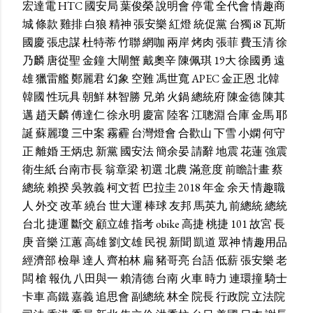
宏達電
HTC
國安局
葉俊榮
說明會
停電
全代會
情趣商
城
條款
雞排
白狼
精神
張安樂
紅燈
統促黨
台獨
i8
瓦斯
國慶
張忠謀
杜特蒂
竹聯
網咖
兩岸
烤肉
張菲
費玉清
徐
乃麟
唐從聖
金鐘
大閘蟹
戴奧辛
陳佩琪
19大
徐國勇
遠
雄
獵雷艦
鄭麗君
幻象
空難
馮世寬
APEC
金正恩
北韓
韓國
性玩具
朝鮮
林智勝
兄弟
火鍋
總統府
陳金德
陳其
邁
趙天麟
傅達仁
徐永明
慶富
陸客
江聰淵
合庫
金馬
耶
誕
蘇麗瓊
三中案
霧霾
台灣燈會
合歡山
下雪
小嫻
何守
正
離婚
王炳忠
新黨
國安法
簡余晏
請辭
地震
花蓮
強震
衛生紙
台南市長
翁章梁
初選
北農
滿意度
前瞻計畫
蔡
總統
賴揆
吳敦義
柯文哲
巴拉圭
2018
年金
余天
情趣職
人
外交
改革
繞台
世大運
棒球
友邦
馬英九
前總統
總統
台北
捷運
斷交
顧立雄
指考
obike
高捷
桃捷
101
故宮
長
庚
音樂
江蕙
高雄
劉文雄
民視
新聞
凱道
眾神
情趣用品
經濟部
檢舉
達人
齊柏林
扁
豬哥亮
台語
低薪
張安樂
老
闆
槍
報仇
八田與一
賴清德
台南
火車
時力
連環撞
騎士
卡車
高鐵
嘉義
追思會
副總統
林全
院長
行政院
立法院