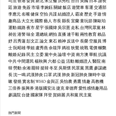
司法
香港
委員
新北
朱立倫
洪秀柱
台日
美國
日本
謝長
廷
旅遊
免簽
市場
李婉鈺
關鍵
飯店
遊覽車
客運
交通部
李應元
名嘴
健保
空拍
共諜
結婚證人
霸凌
歷史
手遊
情
趣商品
大立光
國際
藝人
市長
縣長
宜蘭
童玩節
陳歐珀
運動
鐵路
夜市
星宇
張國煒
吳宗憲
走私
台灣民眾黨
林
昶佐
港警
味全
選總統
網拍
直播
連千毅
兩性教育
賴品
妤
呂秀蓮
彭文正
論文
東石
賴神
反送中
長榮
空服員
博
士
阮昭雄
學姐
盧秀燕
余筱萍
媽祖
狄鶯
統戰
電價
輾斃
離婚
紀錄
民主
立委
黨中央
論壇
中資
南方澳
華航
抗議
中共
中間選民
楊秋興
六都
公益
活動
離婚證人
醫院
南
韓
勞動
余湘
罷韓
挺韓
冬至
吳斯懷
民眾黨
黑鷹
參謀總
長
沈一鳴
武漢肺炎
口罩
武漢
肺炎
新冠肺炎
陳時中
咳
嗽
發燒
實名制
WHO
金與正
吳怡農
勇鷹
情趣
高教機
三倍券
振興券
港版國安法
捷克
韋德齊
愛性感情趣用品
參議院
台捷
國家隊
拜登
賀錦麗
共和黨
民主黨
熱門新聞