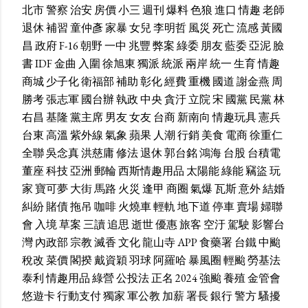
北市
警察
治安
房價
小三
週刊
爆料
色狼
進口
情趣
老師
退休
補習
童仲彥
家暴
女兒
李明哲
風災
死亡
流感
黃國
昌
政府
F-16
朝野
一中
兆豐
弊案
綠委
朋友
藍委
亞泥
臉
書
IDF
金曲
入圍
徐旭東
獨派
統派
兩岸
統一
生育
情趣
商城
少子化
衛福部
補助
彰化
經費
重機
國道
謝金燕
周
勝考
張志軍
國台辦
執政
中央
貪汙
立院
宋
國黨
民黨
林
右昌
基隆
黨主席
男友
女友
台商
新南向
情趣玩具
憲兵
台東
高溫
紫外線
氣象
蘋果
人潮
行銷
美食
電商
徐重仁
全聯
吳念真
洪慈庸
修法
退休
郭台銘
鴻海
台股
台積電
董座
科技
亞洲
郵輪
西斯情趣用品
太陽能
綠能
竊盜
玩
家
寶可夢
大街
馬路
火災
逢甲
商圈
氣爆
瓦斯
意外
結婚
糾紛
賭債
拖吊
咖啡
火燒車
輕軌
地下道
停車
賣場
婦聯
會
入境
草案
三讀
追思
逝世
優惠
旅客
空汙
駕駛
影響台
灣
內政部
宗教
滅香
文化
龍山寺
APP
食藥署
台鐵
中颱
稅改
菜價
閣揆
戴資穎
羽球
阿羅哈
暴風圈
輕颱
勞基法
泰利
情趣用品
綠營
公投法
正名
2024
強颱
養殖
金管會
悠遊卡
行動支付
獨家
軍公教
加薪
署長
銀行
警方
騷擾