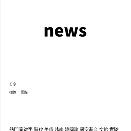
分享
標籤：
國際
熱門關鍵字
關稅
美債
越南
韓國瑜
國安基金
文蛤
實驗