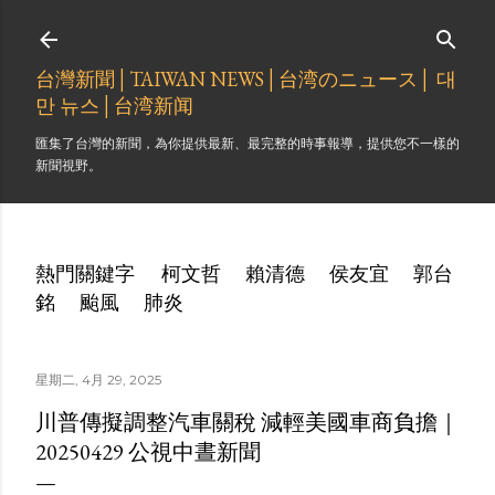
跳到主要內容
台灣新聞│TAIWAN NEWS│台湾のニュース│ 대
만 뉴스│台湾新闻
匯集了台灣的新聞，為你提供最新、最完整的時事報導，提供您不一樣的
新聞視野。
熱門關鍵字
柯文哲
賴清德
侯友宜
郭台
銘
颱風
肺炎
星期二, 4月 29, 2025
川普傳擬調整汽車關稅 減輕美國車商負擔｜
20250429 公視中晝新聞