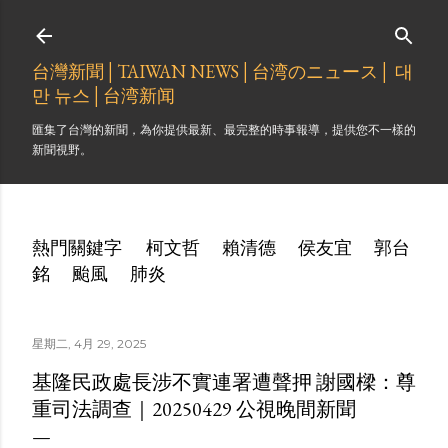
跳到主要內容
台灣新聞│TAIWAN NEWS│台湾のニュース│ 대
만 뉴스│台湾新闻
匯集了台灣的新聞，為你提供最新、最完整的時事報導，提供您不一樣的
新聞視野。
熱門關鍵字
柯文哲
賴清德
侯友宜
郭台
銘
颱風
肺炎
星期二, 4月 29, 2025
基隆民政處長涉不實連署遭聲押 謝國樑：尊
重司法調查｜20250429 公視晚間新聞