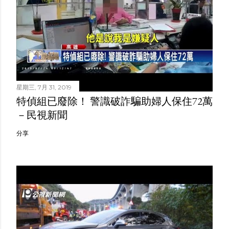
星期三, 7月 31, 2019
特偵組已廢除！ 警識破詐騙助婦人保住72萬
－民視新聞
分享