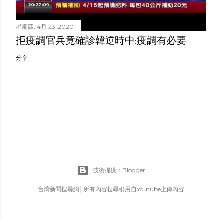
星期四, 4月 23, 2020
拒疫調官兵竟確診韓逆時中:疫調有必要
分享
技術提供：Blogger
台灣新聞搜尋網│所有內容搜尋引用自Youtube上傳內容