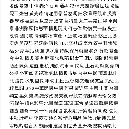
名媛
暴斃
中彈
轟炸
香蕉
通緝
犯罪
集團
詐騙
世足
豬瘟
罷工
燈會
黃光芹
情趣用品
普悠瑪
鈕承澤
嚴凱泰
吳寶
春
學姊
喜樂島
反空汙
連署
葛特曼
九二共識
白綠
卓榮
泰
非洲豬瘟
陳思宇
情趣玩具
何志偉
動物
賀一航
失控
投資
國民黨
情趣購物
黨產
民進黨
校園
雞蛋
蔡正元
孫
安佐
吳茂昆
部落格
孫越
TBC
李登輝
李敖
管中閔
洪耀
福
外資
毒品
桃園
陳水扁
特赦
保外就醫
餐會
募款
基金
會
中監
情趣
業者
醉漢
法務部
邱太三
網友
國防部
飛機
酒駕
陳菊
遠航
走私
興航
汽車
車
民宅
土石流
颱風
豪雨
公視
小客車
周錫瑋
雲林
情趣市集
台中
中影
預算
林佳
龍
議員
水果
里長
年改
北檢
洩密
鄭文燦
侯友宜
民怨
工
程
民調
2020
中華民國
中國
芒果
習近平
主席
川普
台灣
獨立
葉菊蘭
馬
羅致政
吳秉叡
母親節
情趣摩天輪
父親
節
端午
綠色和平
地圖
武器
軍購
軍售
參議員
戰機
國機
國造
國會
一例一休
涂醒哲
張花冠
汙染
藝術
司改
法院
中秋
計程車
李慶安
姚文智
情趣用品
時代力量
親民黨
翁啟惠
發言人
趙藤雄
建設
劉世芳
直升機
搜救
傅崐萁