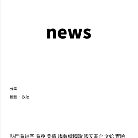
分享
標籤：
政治
熱門關鍵字
關稅
美債
越南
韓國瑜
國安基金
文蛤
實驗