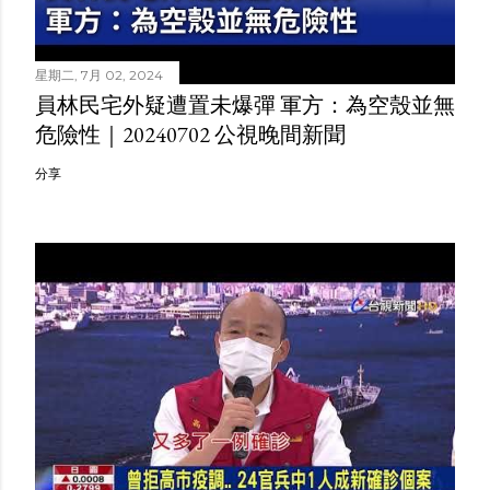
星期二, 7月 02, 2024
員林民宅外疑遭置未爆彈 軍方：為空殼並無
危險性｜20240702 公視晚間新聞
分享