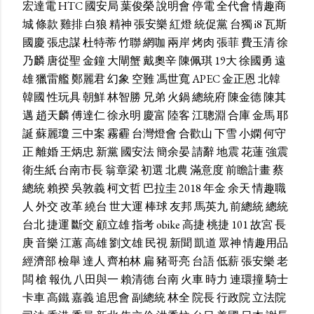
宏達電
HTC
國安局
葉俊榮
說明會
停電
全代會
情趣商
城
條款
雞排
白狼
精神
張安樂
紅燈
統促黨
台獨
i8
瓦斯
國慶
張忠謀
杜特蒂
竹聯
網咖
兩岸
烤肉
張菲
費玉清
徐
乃麟
唐從聖
金鐘
大閘蟹
戴奧辛
陳佩琪
19大
徐國勇
遠
雄
獵雷艦
鄭麗君
幻象
空難
馮世寬
APEC
金正恩
北韓
韓國
性玩具
朝鮮
林智勝
兄弟
火鍋
總統府
陳金德
陳其
邁
趙天麟
傅達仁
徐永明
慶富
陸客
江聰淵
合庫
金馬
耶
誕
蘇麗瓊
三中案
霧霾
台灣燈會
合歡山
下雪
小嫻
何守
正
離婚
王炳忠
新黨
國安法
簡余晏
請辭
地震
花蓮
強震
衛生紙
台南市長
翁章梁
初選
北農
滿意度
前瞻計畫
蔡
總統
賴揆
吳敦義
柯文哲
巴拉圭
2018
年金
余天
情趣職
人
外交
改革
繞台
世大運
棒球
友邦
馬英九
前總統
總統
台北
捷運
斷交
顧立雄
指考
obike
高捷
桃捷
101
故宮
長
庚
音樂
江蕙
高雄
劉文雄
民視
新聞
凱道
眾神
情趣用品
經濟部
檢舉
達人
齊柏林
扁
豬哥亮
台語
低薪
張安樂
老
闆
槍
報仇
八田與一
賴清德
台南
火車
時力
連環撞
騎士
卡車
高鐵
嘉義
追思會
副總統
林全
院長
行政院
立法院