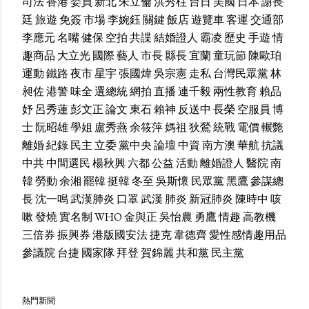
司法
香港
委員
新北
朱立倫
洪秀柱
台日
美國
日本
謝長
廷
旅遊
免簽
市場
李婉鈺
關鍵
飯店
遊覽車
客運
交通部
李應元
名嘴
健保
空拍
共諜
結婚證人
霸凌
歷史
手遊
情
趣商品
大立光
國際
藝人
市長
縣長
宜蘭
童玩節
陳歐珀
運動
鐵路
夜市
星宇
張國煒
吳宗憲
走私
台灣民眾黨
林
昶佐
港警
味全
選總統
網拍
直播
連千毅
兩性教育
賴品
妤
呂秀蓮
彭文正
論文
東石
賴神
反送中
長榮
空服員
博
士
阮昭雄
學姐
盧秀燕
余筱萍
媽祖
狄鶯
統戰
電價
輾斃
離婚
紀錄
民主
立委
黨中央
論壇
中資
南方澳
華航
抗議
中共
中間選民
楊秋興
六都
公益
活動
離婚證人
醫院
南
韓
勞動
余湘
罷韓
挺韓
冬至
吳斯懷
民眾黨
黑鷹
參謀總
長
沈一鳴
武漢肺炎
口罩
武漢
肺炎
新冠肺炎
陳時中
咳
嗽
發燒
實名制
WHO
金與正
吳怡農
勇鷹
情趣
高教機
三倍券
振興券
港版國安法
捷克
韋德齊
愛性感情趣用品
參議院
台捷
國家隊
拜登
賀錦麗
共和黨
民主黨
熱門新聞