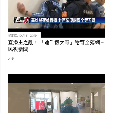
星期四, 10月 31, 2019
直播主之亂！ 「連千毅大哥」謝育全落網－
民視新聞
分享