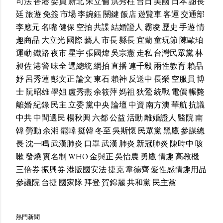
司法
香港
委員
新北
朱立倫
洪秀柱
台日
美國
日本
謝長
廷
旅遊
免簽
市場
李婉鈺
關鍵
飯店
遊覽車
客運
交通部
李應元
名嘴
健保
空拍
共諜
結婚證人
霸凌
歷史
手遊
情
趣商品
大立光
國際
藝人
市長
縣長
宜蘭
童玩節
陳歐珀
運動
鐵路
夜市
星宇
張國煒
吳宗憲
走私
台灣民眾黨
林
昶佐
港警
味全
選總統
網拍
直播
連千毅
兩性教育
賴品
妤
呂秀蓮
彭文正
論文
東石
賴神
反送中
長榮
空服員
博
士
阮昭雄
學姐
盧秀燕
余筱萍
媽祖
狄鶯
統戰
電價
輾斃
離婚
紀錄
民主
立委
黨中央
論壇
中資
南方澳
華航
抗議
中共
中間選民
楊秋興
六都
公益
活動
離婚證人
醫院
南
韓
勞動
余湘
罷韓
挺韓
冬至
吳斯懷
民眾黨
黑鷹
參謀總
長
沈一鳴
武漢肺炎
口罩
武漢
肺炎
新冠肺炎
陳時中
咳
嗽
發燒
實名制
WHO
金與正
吳怡農
勇鷹
情趣
高教機
三倍券
振興券
港版國安法
捷克
韋德齊
愛性感情趣用品
參議院
台捷
國家隊
拜登
賀錦麗
共和黨
民主黨
熱門新聞