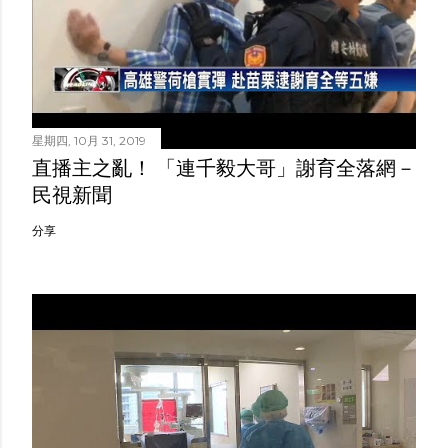
星期四, 10月 31, 2019
直播主之亂！ 「連千毅大哥」謝育全落網－
民視新聞
分享