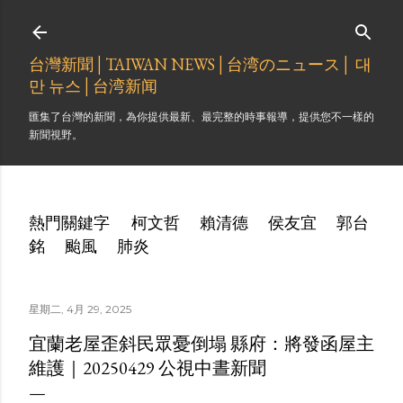
跳到主要內容
台灣新聞│TAIWAN NEWS│台湾のニュース│ 대
만 뉴스│台湾新闻
匯集了台灣的新聞，為你提供最新、最完整的時事報導，提供您不一樣的
新聞視野。
熱門關鍵字
柯文哲
賴清德
侯友宜
郭台
銘
颱風
肺炎
星期二, 4月 29, 2025
宜蘭老屋歪斜民眾憂倒塌 縣府：將發函屋主
維護｜20250429 公視中晝新聞