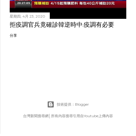
星期四, 4月 23, 2020
拒疫調官兵竟確診韓逆時中:疫調有必要
分享
技術提供：Blogger
台灣新聞搜尋網│所有內容搜尋引用自Youtube上傳內容