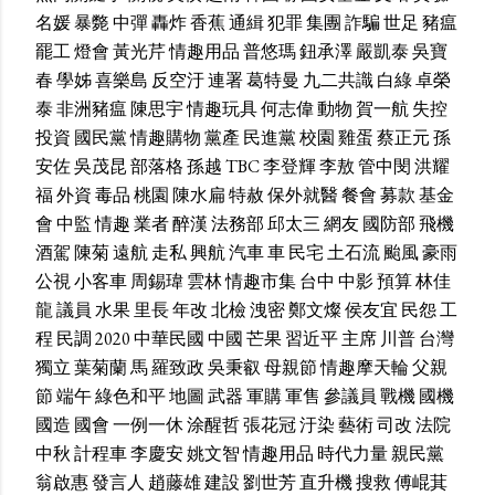
名媛
暴斃
中彈
轟炸
香蕉
通緝
犯罪
集團
詐騙
世足
豬瘟
罷工
燈會
黃光芹
情趣用品
普悠瑪
鈕承澤
嚴凱泰
吳寶
春
學姊
喜樂島
反空汙
連署
葛特曼
九二共識
白綠
卓榮
泰
非洲豬瘟
陳思宇
情趣玩具
何志偉
動物
賀一航
失控
投資
國民黨
情趣購物
黨產
民進黨
校園
雞蛋
蔡正元
孫
安佐
吳茂昆
部落格
孫越
TBC
李登輝
李敖
管中閔
洪耀
福
外資
毒品
桃園
陳水扁
特赦
保外就醫
餐會
募款
基金
會
中監
情趣
業者
醉漢
法務部
邱太三
網友
國防部
飛機
酒駕
陳菊
遠航
走私
興航
汽車
車
民宅
土石流
颱風
豪雨
公視
小客車
周錫瑋
雲林
情趣市集
台中
中影
預算
林佳
龍
議員
水果
里長
年改
北檢
洩密
鄭文燦
侯友宜
民怨
工
程
民調
2020
中華民國
中國
芒果
習近平
主席
川普
台灣
獨立
葉菊蘭
馬
羅致政
吳秉叡
母親節
情趣摩天輪
父親
節
端午
綠色和平
地圖
武器
軍購
軍售
參議員
戰機
國機
國造
國會
一例一休
涂醒哲
張花冠
汙染
藝術
司改
法院
中秋
計程車
李慶安
姚文智
情趣用品
時代力量
親民黨
翁啟惠
發言人
趙藤雄
建設
劉世芳
直升機
搜救
傅崐萁