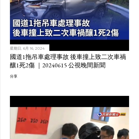
星期日, 6月 16, 2024
國道1拖吊車處理事故 後車撞上致二次車禍
釀1死2傷 ｜20240615 公視晚間新聞
分享