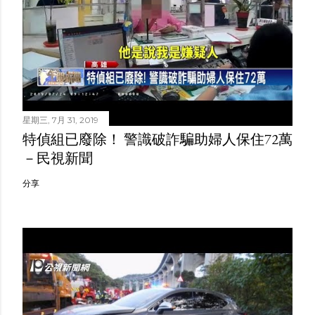
星期三, 7月 31, 2019
特偵組已廢除！ 警識破詐騙助婦人保住72萬
－民視新聞
分享