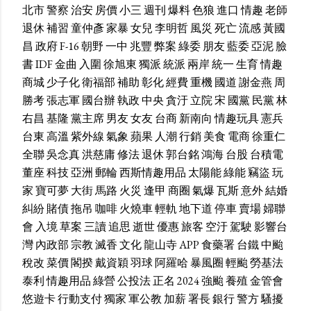
北市
警察
治安
房價
小三
週刊
爆料
色狼
進口
情趣
老師
退休
補習
童仲彥
家暴
女兒
李明哲
風災
死亡
流感
黃國
昌
政府
F-16
朝野
一中
兆豐
弊案
綠委
朋友
藍委
亞泥
臉
書
IDF
金曲
入圍
徐旭東
獨派
統派
兩岸
統一
生育
情趣
商城
少子化
衛福部
補助
彰化
經費
重機
國道
謝金燕
周
勝考
張志軍
國台辦
執政
中央
貪汙
立院
宋
國黨
民黨
林
右昌
基隆
黨主席
男友
女友
台商
新南向
情趣玩具
憲兵
台東
高溫
紫外線
氣象
蘋果
人潮
行銷
美食
電商
徐重仁
全聯
吳念真
洪慈庸
修法
退休
郭台銘
鴻海
台股
台積電
董座
科技
亞洲
郵輪
西斯情趣用品
太陽能
綠能
竊盜
玩
家
寶可夢
大街
馬路
火災
逢甲
商圈
氣爆
瓦斯
意外
結婚
糾紛
賭債
拖吊
咖啡
火燒車
輕軌
地下道
停車
賣場
婦聯
會
入境
草案
三讀
追思
逝世
優惠
旅客
空汙
駕駛
影響台
灣
內政部
宗教
滅香
文化
龍山寺
APP
食藥署
台鐵
中颱
稅改
菜價
閣揆
戴資穎
羽球
阿羅哈
暴風圈
輕颱
勞基法
泰利
情趣用品
綠營
公投法
正名
2024
強颱
養殖
金管會
悠遊卡
行動支付
獨家
軍公教
加薪
署長
銀行
警方
騷擾