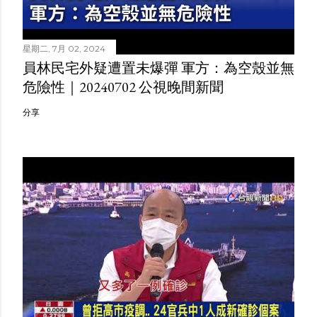
星期二, 7月 02, 2024
員林民宅外疑遭置未爆彈 軍方：為空殼並無
危險性｜20240702 公視晚間新聞
分享