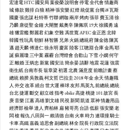
宏達電
HTC
國安局
葉俊榮
說明會
停電
全代會
情趣商
城
條款
雞排
白狼
精神
張安樂
紅燈
統促黨
台獨
i8
瓦斯
國慶
張忠謀
杜特蒂
竹聯
網咖
兩岸
烤肉
張菲
費玉清
徐
乃麟
唐從聖
金鐘
大閘蟹
戴奧辛
陳佩琪
19大
徐國勇
遠
雄
獵雷艦
鄭麗君
幻象
空難
馮世寬
APEC
金正恩
北韓
韓國
性玩具
朝鮮
林智勝
兄弟
火鍋
總統府
陳金德
陳其
邁
趙天麟
傅達仁
徐永明
慶富
陸客
江聰淵
合庫
金馬
耶
誕
蘇麗瓊
三中案
霧霾
台灣燈會
合歡山
下雪
小嫻
何守
正
離婚
王炳忠
新黨
國安法
簡余晏
請辭
地震
花蓮
強震
衛生紙
台南市長
翁章梁
初選
北農
滿意度
前瞻計畫
蔡
總統
賴揆
吳敦義
柯文哲
巴拉圭
2018
年金
余天
情趣職
人
外交
改革
繞台
世大運
棒球
友邦
馬英九
前總統
總統
台北
捷運
斷交
顧立雄
指考
obike
高捷
桃捷
101
故宮
長
庚
音樂
江蕙
高雄
劉文雄
民視
新聞
凱道
眾神
情趣用品
經濟部
檢舉
達人
齊柏林
扁
豬哥亮
台語
低薪
張安樂
老
闆
槍
報仇
八田與一
賴清德
台南
火車
時力
連環撞
騎士
卡車
高鐵
嘉義
追思會
副總統
林全
院長
行政院
立法院