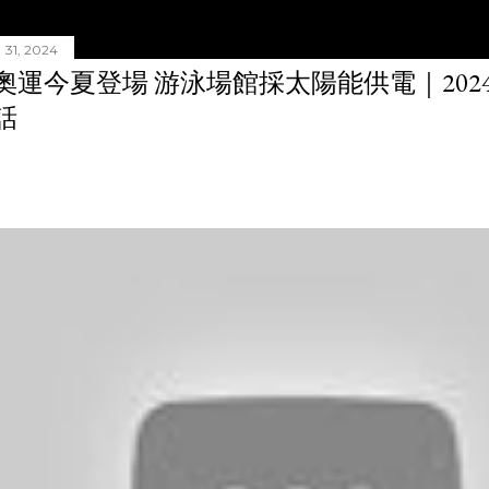
31, 2024
奧運今夏登場 游泳場館採太陽能供電｜20240
話