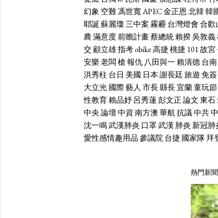
幻象
空難
馮世寬
APEC
金正恩
北韓
韓
耶誕
蘇麗瓊
三中案
霧霾
台灣燈會
合歡
農
滿意度
前瞻計畫
蔡總統
賴揆
吳敦義
交
顧立雄
指考
obike
高捷
桃捷
101
故宮
安樂
老闆
槍
報仇
八田與一
賴清德
台南
洪秀柱
台日
美國
日本
謝長廷
旅遊
免簽
大立光
國際
藝人
市長
縣長
宜蘭
童玩節
性教育
賴品妤
呂秀蓮
彭文正
論文
東石
中央
論壇
中資
南方澳
華航
抗議
中共
沈一鳴
武漢肺炎
口罩
武漢
肺炎
新冠肺
愛性感情趣用品
參議院
台捷
國家隊
拜
熱門新聞