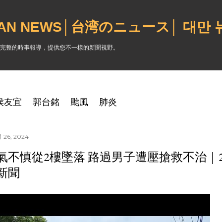
跳到主要內容
WAN NEWS│台湾のニュース│ 대만
完整的時事報導，提供您不一樣的新聞視野。
侯友宜
郭台銘
颱風
肺炎
 26, 2024
氣不慎從2樓墜落 路過男子遭壓搶救不治｜202
新聞