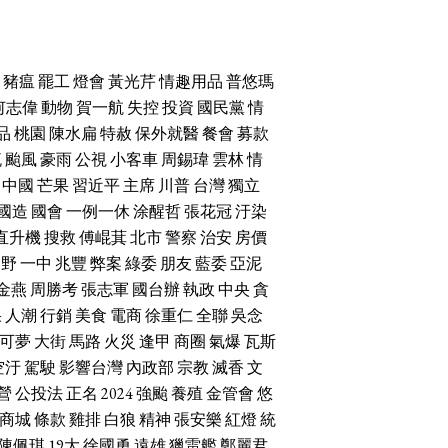
豬瘟
罷工
燈會
黃光芹
情趣用品
普悠瑪
何志偉
動物
賀一航
失控
投資
國民黨
情
品
桃園
陳水扁
特赦
保外就醫
餐會
募款
流
颱風
豪雨
公視
小客車
周錫瑋
雲林
情
中國
芒果
習近平
主席
川普
台灣
獨立
國造
國會
一例一休
涂醒哲
張花冠
汙染
直升機
搜救
傅崐萁
北市
警察
治安
房價
朝野
一中
兆豐
弊案
綠委
朋友
藍委
亞泥
金燕
周勝考
張志軍
國台辦
執政
中央
貪
果
人潮
行銷
美食
電商
徐重仁
全聯
吳念
可夢
大街
馬路
火災
逢甲
商圈
氣爆
瓦斯
空汙
駕駛
影響台灣
內政部
宗教
滅香
文
營
公投法
正名
2024
強颱
養殖
金管會
悠
商城
條款
雞排
白狼
精神
張安樂
紅燈
統
陳佩琪
19大
徐國勇
遠雄
獵雷艦
鄭麗君