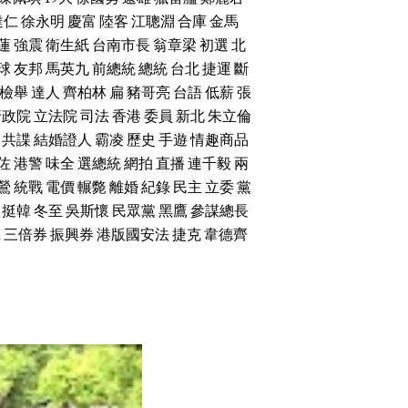
達仁
徐永明
慶富
陸客
江聰淵
合庫
金馬
蓮
強震
衛生紙
台南市長
翁章梁
初選
北
球
友邦
馬英九
前總統
總統
台北
捷運
斷
檢舉
達人
齊柏林
扁
豬哥亮
台語
低薪
張
行政院
立法院
司法
香港
委員
新北
朱立倫
共諜
結婚證人
霸凌
歷史
手遊
情趣商品
佐
港警
味全
選總統
網拍
直播
連千毅
兩
鶯
統戰
電價
輾斃
離婚
紀錄
民主
立委
黨
挺韓
冬至
吳斯懷
民眾黨
黑鷹
參謀總長
機
三倍券
振興券
港版國安法
捷克
韋德齊