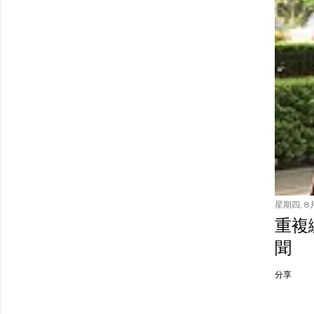
星期四, 8月
重複繳
聞
分享