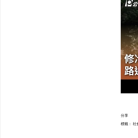
分享
標籤：
社