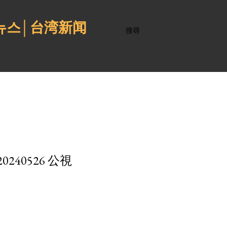
 뉴스│台湾新闻
搜尋
40526 公視