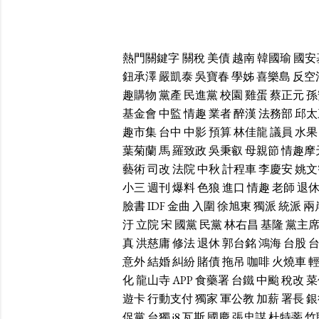
熱門關鍵字
關稅
美債
越南
韓國瑜
國安
鈕承澤
嚴凱泰
吳寶春
學姊
喜樂島
反空
趣購物
黨產
民進黨
校園
雞蛋
蔡正元
孫
基金會
中監
情趣
業者
醉漢
法務部
邱太
趣市集
台中
中影
預算
林佳龍
議員
水果
葉菊蘭
馬
羅致政
吳秉叡
母親節
情趣摩
藝術
司改
法院
中秋
計程車
李慶安
姚文
小三
週刊
爆料
色狼
進口
情趣
老師
退
臉書
IDF
金曲
入圍
徐旭東
獨派
統派
兩
汙
立院
宋
國黨
民黨
林右昌
基隆
黨主
真
洪慈庸
修法
退休
郭台銘
鴻海
台股
意外
結婚
糾紛
賭債
拖吊
咖啡
火燒車
化
龍山寺
APP
食藥署
台鐵
中颱
稅改
菜
遊卡
行動支付
獨家
軍公教
加薪
署長
銀
促黨
台獨
i8
瓦斯
國慶
張忠謀
杜特蒂
竹