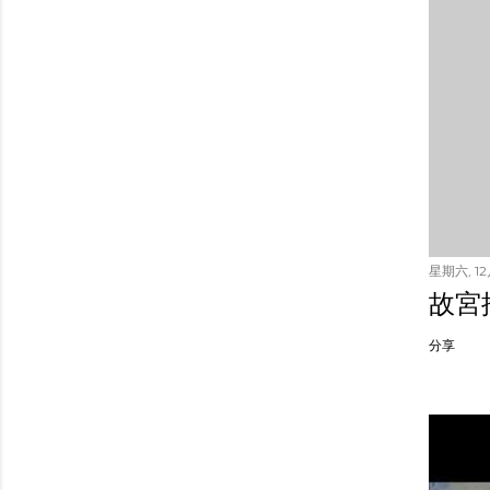
星期六, 12月
故宮
分享