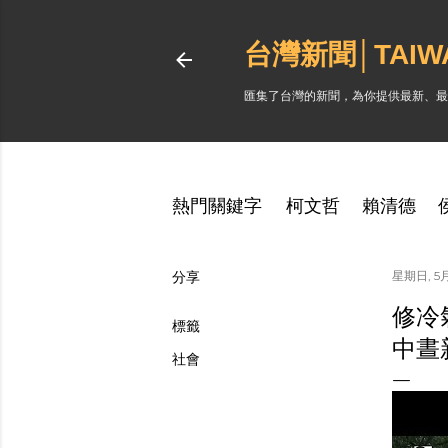
台灣新聞│TAI
匯集了台灣的新聞，為你提供最新、最
熱門關鍵字
柯文哲
賴清德
分享
星期日, 5月
修冷
標籤
中晝
社會