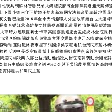
國
性玩具
朝鮮
林智勝
兄弟
火鍋
總統府
陳金德
陳其邁
趙天麟
傅
山
下雪
小嫻
何守正
離婚
王炳忠
新黨
國安法
簡余晏
請辭
地震
花
柯文哲
巴拉圭
2018
年金
余天
情趣職人
外交
改革
繞台
世大運
棒
長庚
音樂
江蕙
高雄
劉文雄
民視
新聞
凱道
眾神
情趣用品
經濟部
火車
時力
連環撞
騎士
卡車
高鐵
嘉義
追思會
副總統
林全
院長
市場
李婉鈺
關鍵
飯店
遊覽車
客運
交通部
李應元
名嘴
健保
空拍
陳歐珀
運動
鐵路
夜市
星宇
張國煒
吳宗憲
走私
台灣民眾黨
林昶
賴神
反送中
長榮
空服員
博士
阮昭雄
學姐
盧秀燕
余筱萍
媽祖
狄
中間選民
楊秋興
六都
公益
活動
離婚證人
醫院
南韓
勞動
余湘
罷韓
炎
陳時中
咳嗽
發燒
實名制
WHO
金與正
吳怡農
勇鷹
情趣
高教
登
賀錦麗
共和黨
民主黨