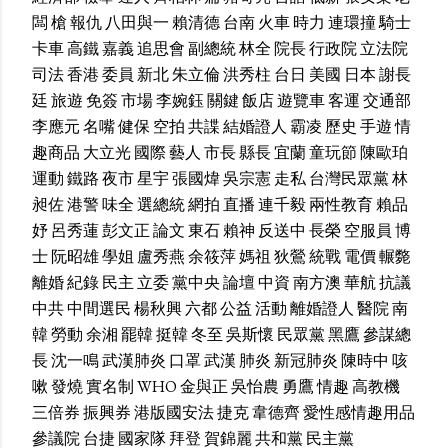
闆
槍
報仇
八田與一
賴清德
台南
火車
時力
連環撞
騎士
卡車
高鐵
嘉義
追思會
副總統
林全
院長
行政院
立法院
司法
香港
委員
新北
朱立倫
洪秀柱
台日
美國
日本
謝長
廷
旅遊
免簽
市場
李婉鈺
關鍵
飯店
遊覽車
客運
交通部
李應元
名嘴
健保
空拍
共諜
結婚證人
霸凌
歷史
手遊
情
趣商品
大立光
國際
藝人
市長
縣長
宜蘭
童玩節
陳歐珀
運動
鐵路
夜市
星宇
張國煒
吳宗憲
走私
台灣民眾黨
林
昶佐
港警
味全
選總統
網拍
直播
連千毅
兩性教育
賴品
妤
呂秀蓮
彭文正
論文
東石
賴神
反送中
長榮
空服員
博
士
阮昭雄
學姐
盧秀燕
余筱萍
媽祖
狄鶯
統戰
電價
輾斃
離婚
紀錄
民主
立委
黨中央
論壇
中資
南方澳
華航
抗議
中共
中間選民
楊秋興
六都
公益
活動
離婚證人
醫院
南
韓
勞動
余湘
罷韓
挺韓
冬至
吳斯懷
民眾黨
黑鷹
參謀總
長
沈一鳴
武漢肺炎
口罩
武漢
肺炎
新冠肺炎
陳時中
咳
嗽
發燒
實名制
WHO
金與正
吳怡農
勇鷹
情趣
高教機
三倍券
振興券
港版國安法
捷克
韋德齊
愛性感情趣用品
參議院
台捷
國家隊
拜登
賀錦麗
共和黨
民主黨