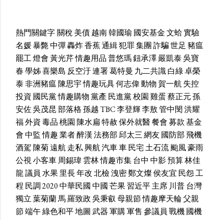
熱門關鍵字
關稅
美債
越南
韓國瑜
國安基金
文蛤
實驗
名媛
暴斃
中彈
轟炸
香蕉
通緝
犯罪
集團
詐騙
世足
豬瘟
罷工
燈會
黃光芹
情趣用品
普悠瑪
鈕承澤
嚴凱泰
吳寶
春
學姊
喜樂島
反空汙
連署
葛特曼
九二共識
白綠
卓榮
泰
非洲豬瘟
陳思宇
情趣玩具
何志偉
動物
賀一航
失控
投資
國民黨
情趣購物
黨產
民進黨
校園
雞蛋
蔡正元
孫
安佐
吳茂昆
部落格
孫越
TBC
李登輝
李敖
管中閔
洪耀
福
外資
毒品
桃園
陳水扁
特赦
保外就醫
餐會
募款
基金
會
中監
情趣
業者
醉漢
法務部
邱太三
網友
國防部
飛機
酒駕
陳菊
遠航
走私
興航
汽車
車
民宅
土石流
颱風
豪雨
公視
小客車
周錫瑋
雲林
情趣市集
台中
中影
預算
林佳
龍
議員
水果
里長
年改
北檢
洩密
鄭文燦
侯友宜
民怨
工
程
民調
2020
中華民國
中國
芒果
習近平
主席
川普
台灣
獨立
葉菊蘭
馬
羅致政
吳秉叡
母親節
情趣摩天輪
父親
節
端午
綠色和平
地圖
武器
軍購
軍售
參議員
戰機
國機