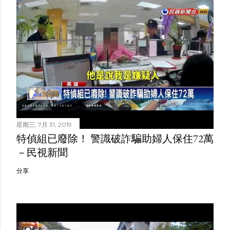
星期三, 7月 31, 2019
特偵組已廢除！ 警識破詐騙助婦人保住72萬
－民視新聞
分享