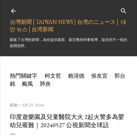
跳到主要內容
台灣新聞│TAIWAN NEWS│台湾のニュース│ 대
만 뉴스│台湾新闻
匯集了台灣的新聞，為你提供最新、最完整的時事報導，提供您不一樣的
新聞視野。
熱門關鍵字
柯文哲
賴清德
侯友宜
郭台
銘
颱風
肺炎
星期一, 5月 27, 2024
印度遊樂園及兒童醫院大火 2起火警多為嬰
幼兒罹難｜20240527 公視新聞全球話