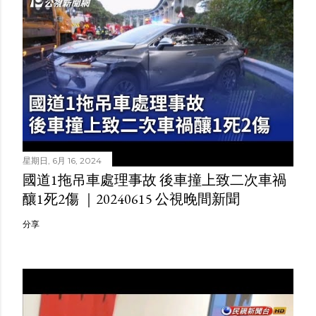
星期日, 6月 16, 2024
國道1拖吊車處理事故 後車撞上致二次車禍
釀1死2傷 ｜20240615 公視晚間新聞
分享