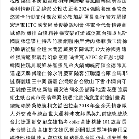
稅改
菜價
閣揆
戴資穎
羽球
阿羅哈
暴風圈
輕颱
勞基法
泰利
情趣用品
綠營
公投法
正名
2024
強颱
養殖
金管會
悠遊卡
行動支付
獨家
軍公教
加薪
署長
銀行
警方
騷擾
宏達電
HTC
國安局
葉俊榮
說明會
停電
全代會
情趣商
城
條款
雞排
白狼
精神
張安樂
紅燈
統促黨
台獨
i8
瓦斯
國慶
張忠謀
杜特蒂
竹聯
網咖
兩岸
烤肉
張菲
費玉清
徐
乃麟
唐從聖
金鐘
大閘蟹
戴奧辛
陳佩琪
19大
徐國勇
遠
雄
獵雷艦
鄭麗君
幻象
空難
馮世寬
APEC
金正恩
北韓
韓國
性玩具
朝鮮
林智勝
兄弟
火鍋
總統府
陳金德
陳其
邁
趙天麟
傅達仁
徐永明
慶富
陸客
江聰淵
合庫
金馬
耶
誕
蘇麗瓊
三中案
霧霾
台灣燈會
合歡山
下雪
小嫻
何守
正
離婚
王炳忠
新黨
國安法
簡余晏
請辭
地震
花蓮
強震
衛生紙
台南市長
翁章梁
初選
北農
滿意度
前瞻計畫
蔡
總統
賴揆
吳敦義
柯文哲
巴拉圭
2018
年金
余天
情趣職
人
外交
改革
繞台
世大運
棒球
友邦
馬英九
前總統
總統
台北
捷運
斷交
顧立雄
指考
obike
高捷
桃捷
101
故宮
長
庚
音樂
江蕙
高雄
劉文雄
民視
新聞
凱道
眾神
情趣用品
經濟部
檢舉
達人
齊柏林
扁
豬哥亮
台語
低薪
張安樂
老