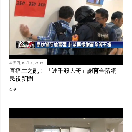
星期四, 10月 31, 2019
直播主之亂！ 「連千毅大哥」謝育全落網－
民視新聞
分享