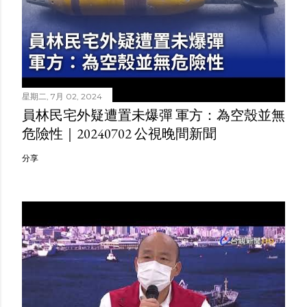
星期二, 7月 02, 2024
員林民宅外疑遭置未爆彈 軍方：為空殼並無
危險性｜20240702 公視晚間新聞
分享