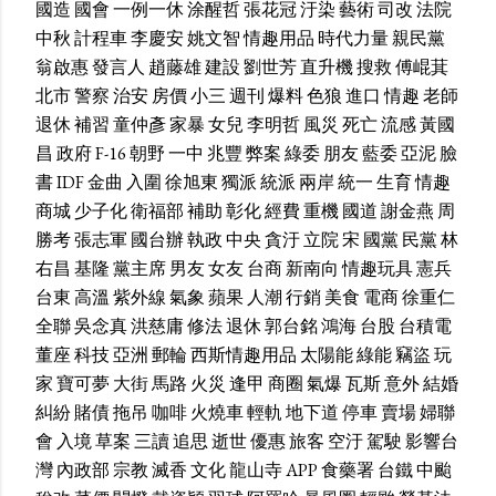
國造
國會
一例一休
涂醒哲
張花冠
汙染
藝術
司改
法院
中秋
計程車
李慶安
姚文智
情趣用品
時代力量
親民黨
翁啟惠
發言人
趙藤雄
建設
劉世芳
直升機
搜救
傅崐萁
北市
警察
治安
房價
小三
週刊
爆料
色狼
進口
情趣
老師
退休
補習
童仲彥
家暴
女兒
李明哲
風災
死亡
流感
黃國
昌
政府
F-16
朝野
一中
兆豐
弊案
綠委
朋友
藍委
亞泥
臉
書
IDF
金曲
入圍
徐旭東
獨派
統派
兩岸
統一
生育
情趣
商城
少子化
衛福部
補助
彰化
經費
重機
國道
謝金燕
周
勝考
張志軍
國台辦
執政
中央
貪汙
立院
宋
國黨
民黨
林
右昌
基隆
黨主席
男友
女友
台商
新南向
情趣玩具
憲兵
台東
高溫
紫外線
氣象
蘋果
人潮
行銷
美食
電商
徐重仁
全聯
吳念真
洪慈庸
修法
退休
郭台銘
鴻海
台股
台積電
董座
科技
亞洲
郵輪
西斯情趣用品
太陽能
綠能
竊盜
玩
家
寶可夢
大街
馬路
火災
逢甲
商圈
氣爆
瓦斯
意外
結婚
糾紛
賭債
拖吊
咖啡
火燒車
輕軌
地下道
停車
賣場
婦聯
會
入境
草案
三讀
追思
逝世
優惠
旅客
空汙
駕駛
影響台
灣
內政部
宗教
滅香
文化
龍山寺
APP
食藥署
台鐵
中颱