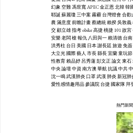
幻象
空難
馮世寬
APEC
金正恩
北韓
韓
耶誕
蘇麗瓊
三中案
霧霾
台灣燈會
合歡
農
滿意度
前瞻計畫
蔡總統
賴揆
吳敦義
交
顧立雄
指考
obike
高捷
桃捷
101
故宮
安樂
老闆
槍
報仇
八田與一
賴清德
台南
洪秀柱
台日
美國
日本
謝長廷
旅遊
免簽
大立光
國際
藝人
市長
縣長
宜蘭
童玩節
性教育
賴品妤
呂秀蓮
彭文正
論文
東石
中央
論壇
中資
南方澳
華航
抗議
中共
沈一鳴
武漢肺炎
口罩
武漢
肺炎
新冠肺
愛性感情趣用品
參議院
台捷
國家隊
拜
熱門新聞