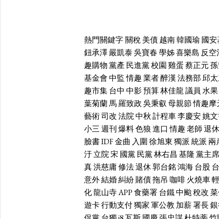
熱門關鍵字
關稅
美債
越南
韓國瑜
國安
鈕承澤
嚴凱泰
吳寶春
學姊
喜樂島
反空
趣購物
黨產
民進黨
校園
雞蛋
蔡正元
孫
基金會
中監
情趣
業者
醉漢
法務部
邱太
趣市集
台中
中影
預算
林佳龍
議員
水果
葉菊蘭
馬
羅致政
吳秉叡
母親節
情趣摩
藝術
司改
法院
中秋
計程車
李慶安
姚文
小三
週刊
爆料
色狼
進口
情趣
老師
退
臉書
IDF
金曲
入圍
徐旭東
獨派
統派
兩
汙
立院
宋
國黨
民黨
林右昌
基隆
黨主
真
洪慈庸
修法
退休
郭台銘
鴻海
台股
意外
結婚
糾紛
賭債
拖吊
咖啡
火燒車
化
龍山寺
APP
食藥署
台鐵
中颱
稅改
菜
遊卡
行動支付
獨家
軍公教
加薪
署長
銀
促黨
台獨
i8
瓦斯
國慶
張忠謀
杜特蒂
竹