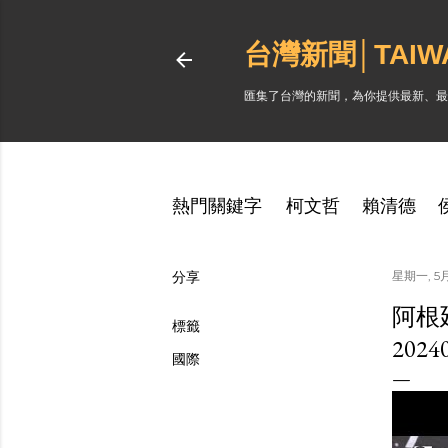
台灣新聞│TAI
匯集了台灣的新聞，為你提供最新、最
熱門關鍵字
柯文哲
賴清德
分享
星期一, 5月
阿根
標籤
202
國際