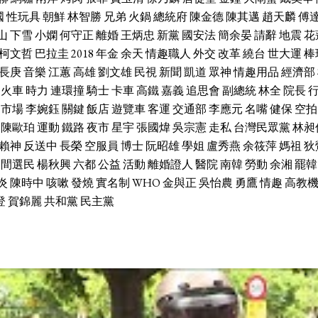
國
性玩具
朝鮮
林智勝
兄弟
火鍋
總統府
陳金德
陳其邁
趙天麟
傅
山
下雪
小嫻
何守正
離婚
王炳忠
新黨
國安法
簡余晏
請辭
地震
花
柯文哲
巴拉圭
2018
年金
余天
情趣職人
外交
改革
繞台
世大運
棒
長庚
音樂
江蕙
高雄
劉文雄
民視
新聞
凱道
眾神
情趣用品
經濟部
火車
時力
連環撞
騎士
卡車
高鐵
嘉義
追思會
副總統
林全
院長
市場
李婉鈺
關鍵
飯店
遊覽車
客運
交通部
李應元
名嘴
健保
空拍
陳歐珀
運動
鐵路
夜市
星宇
張國煒
吳宗憲
走私
台灣民眾黨
林昶
賴神
反送中
長榮
空服員
博士
阮昭雄
學姐
盧秀燕
余筱萍
媽祖
狄
中間選民
楊秋興
六都
公益
活動
離婚證人
醫院
南韓
勞動
余湘
罷韓
炎
陳時中
咳嗽
發燒
實名制
WHO
金與正
吳怡農
勇鷹
情趣
高教
登
賀錦麗
共和黨
民主黨