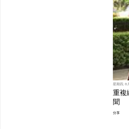
星期四, 8月
重複繳
聞
分享