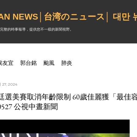
跳到主要內容
WAN NEWS│台湾のニュース│ 대만
完整的時事報導，提供您不一樣的新聞視野。
侯友宜
郭台銘
颱風
肺炎
 27, 2024
廷選美賽取消年齡限制 60歲佳麗獲「最佳
40527 公視中晝新聞