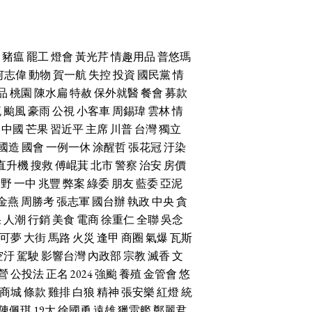
豬瘟
罷工
燈會
黃光芹
情趣用品
普悠瑪
何志偉
動物
賀一航
失控
投資
國民黨
情
品
桃園
陳水扁
特赦
保外就醫
餐會
募款
流
颱風
豪雨
公視
小客車
周錫瑋
雲林
情
中國
芒果
習近平
主席
川普
台灣
獨立
國造
國會
一例一休
涂醒哲
張花冠
汙染
直升機
搜救
傅崐萁
北市
警察
治安
房價
朝野
一中
兆豐
弊案
綠委
朋友
藍委
亞泥
金燕
周勝考
張志軍
國台辦
執政
中央
貪
果
人潮
行銷
美食
電商
徐重仁
全聯
吳念
可夢
大街
馬路
火災
逢甲
商圈
氣爆
瓦斯
空汙
駕駛
影響台灣
內政部
宗教
滅香
文
營
公投法
正名
2024
強颱
養殖
金管會
悠
商城
條款
雞排
白狼
精神
張安樂
紅燈
統
陳佩琪
19大
徐國勇
遠雄
獵雷艦
鄭麗君