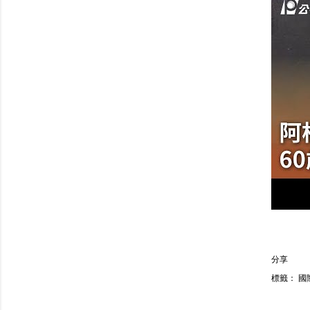
分享
標籤：
國