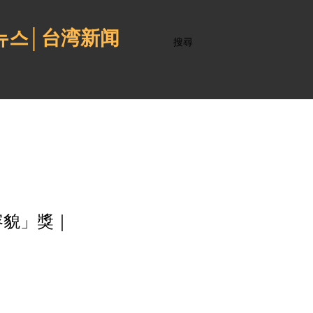
 뉴스│台湾新闻
搜尋
容貌」獎｜