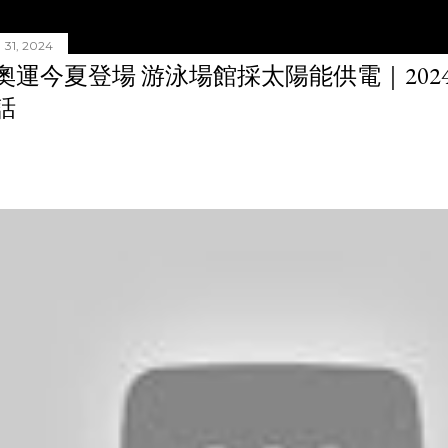
31, 2024
奧運今夏登場 游泳場館採太陽能供電｜20240
話