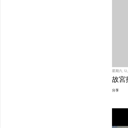
星期六, 12月
故宮
分享