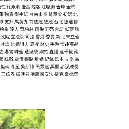
達仁
徐永明
慶富
陸客
江聰淵
合庫
金馬
蓮
強震
衛生紙
台南市長
翁章梁
初選
北
球
友邦
馬英九
前總統
總統
台北
捷運
斷
檢舉
達人
齊柏林
扁
豬哥亮
台語
低薪
張
行政院
立法院
司法
香港
委員
新北
朱立倫
共諜
結婚證人
霸凌
歷史
手遊
情趣商品
佐
港警
味全
選總統
網拍
直播
連千毅
兩
鶯
統戰
電價
輾斃
離婚
紀錄
民主
立委
黨
挺韓
冬至
吳斯懷
民眾黨
黑鷹
參謀總長
機
三倍券
振興券
港版國安法
捷克
韋德齊