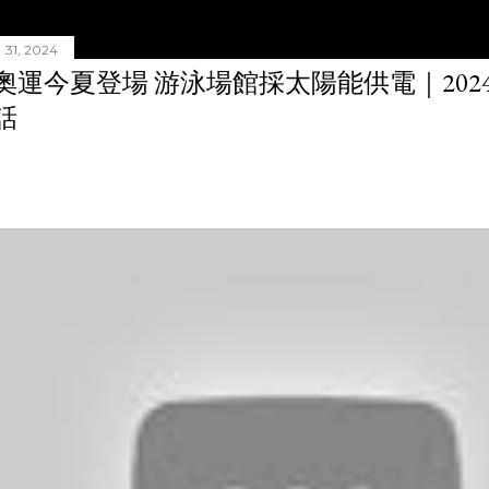
31, 2024
奧運今夏登場 游泳場館採太陽能供電｜20240
話