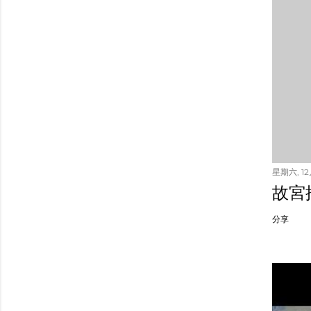
星期六, 12月
故宮
分享