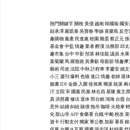
熱門關鍵字
關稅
美債
越南
韓國瑜
國安
鈕承澤
嚴凱泰
吳寶春
學姊
喜樂島
反空
趣購物
黨產
民進黨
校園
雞蛋
蔡正元
孫
基金會
中監
情趣
業者
醉漢
法務部
邱太
趣市集
台中
中影
預算
林佳龍
議員
水果
葉菊蘭
馬
羅致政
吳秉叡
母親節
情趣摩
藝術
司改
法院
中秋
計程車
李慶安
姚文
小三
週刊
爆料
色狼
進口
情趣
老師
退
臉書
IDF
金曲
入圍
徐旭東
獨派
統派
兩
汙
立院
宋
國黨
民黨
林右昌
基隆
黨主
真
洪慈庸
修法
退休
郭台銘
鴻海
台股
意外
結婚
糾紛
賭債
拖吊
咖啡
火燒車
化
龍山寺
APP
食藥署
台鐵
中颱
稅改
菜
遊卡
行動支付
獨家
軍公教
加薪
署長
銀
促黨
台獨
i8
瓦斯
國慶
張忠謀
杜特蒂
竹