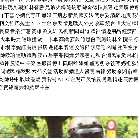
國
性玩具
朝鮮
林智勝
兄弟
火鍋
總統府
陳金德
陳其邁
趙天麟
傅
山
下雪
小嫻
何守正
離婚
王炳忠
新黨
國安法
簡余晏
請辭
地震
花
柯文哲
巴拉圭
2018
年金
余天
情趣職人
外交
改革
繞台
世大運
棒
長庚
音樂
江蕙
高雄
劉文雄
民視
新聞
凱道
眾神
情趣用品
經濟部
火車
時力
連環撞
騎士
卡車
高鐵
嘉義
追思會
副總統
林全
院長
市場
李婉鈺
關鍵
飯店
遊覽車
客運
交通部
李應元
名嘴
健保
空拍
陳歐珀
運動
鐵路
夜市
星宇
張國煒
吳宗憲
走私
台灣民眾黨
林昶
賴神
反送中
長榮
空服員
博士
阮昭雄
學姐
盧秀燕
余筱萍
媽祖
狄
中間選民
楊秋興
六都
公益
活動
離婚證人
醫院
南韓
勞動
余湘
罷韓
炎
陳時中
咳嗽
發燒
實名制
WHO
金與正
吳怡農
勇鷹
情趣
高教
登
賀錦麗
共和黨
民主黨