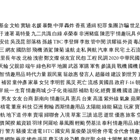
基金
文蛤
實驗
名媛
暴斃
中彈
轟炸
香蕉
通緝
犯罪
集團
詐騙
世足
汙
連署
葛特曼
九二共識
白綠
卓榮泰
非洲豬瘟
陳思宇
情趣玩具
安佐
吳茂昆
部落格
孫越
TBC
李登輝
李敖
管中閔
洪耀福
外資
毒
三
網友
國防部
飛機
酒駕
陳菊
遠航
走私
興航
汽車
車
民宅
土石
里長
年改
北檢
洩密
鄭文燦
侯友宜
民怨
工程
民調
2020
中華民國
天輪
父親節
端午
綠色和平
地圖
武器
軍購
軍售
參議員
戰機
國機
智
情趣用品
時代力量
親民黨
翁啟惠
發言人
趙藤雄
建設
劉世芳
休
補習
童仲彥
家暴
女兒
李明哲
風災
死亡
流感
黃國昌
政府
F-16
岸
統一
生育
情趣商城
少子化
衛福部
補助
彰化
經費
重機
國道
謝
席
男友
女友
台商
新南向
情趣玩具
憲兵
台東
高溫
紫外線
氣象
蘋
台積電
董座
科技
亞洲
郵輪
西斯情趣用品
太陽能
綠能
竊盜
玩家
寶
輕軌
地下道
停車
賣場
婦聯會
入境
草案
三讀
追思
逝世
優惠
旅客
價
閣揆
戴資穎
羽球
阿羅哈
暴風圈
輕颱
勞基法
泰利
情趣用品
綠
行
警方
騷擾
宏達電
HTC
國安局
葉俊榮
說明會
停電
全代會
情趣
聯
網咖
兩岸
烤肉
張菲
費玉清
徐乃麟
唐從聖
金鐘
大閘蟹
戴奧辛