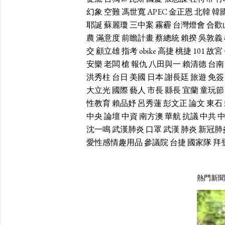
幻象
空難
馮世寬
APEC
金正恩
北韓
韓
耶誕
蘇麗瓊
三中案
霧霾
台灣燈會
合歡
農
滿意度
前瞻計畫
蔡總統
賴揆
吳敦義
交
顧立雄
指考
obike
高捷
桃捷
101
故宮
安樂
老闆
槍
報仇
八田與一
賴清德
台南
洪秀柱
台日
美國
日本
謝長廷
旅遊
免簽
大立光
國際
藝人
市長
縣長
宜蘭
童玩節
性教育
賴品妤
呂秀蓮
彭文正
論文
東石
中央
論壇
中資
南方澳
華航
抗議
中共
沈一鳴
武漢肺炎
口罩
武漢
肺炎
新冠肺
愛性感情趣用品
參議院
台捷
國家隊
拜
熱門新聞