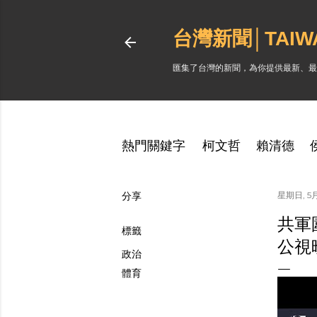
台灣新聞│TAI
匯集了台灣的新聞，為你提供最新、最
熱門關鍵字
柯文哲
賴清德
分享
星期日, 5月
共軍
標籤
公視
政治
體育