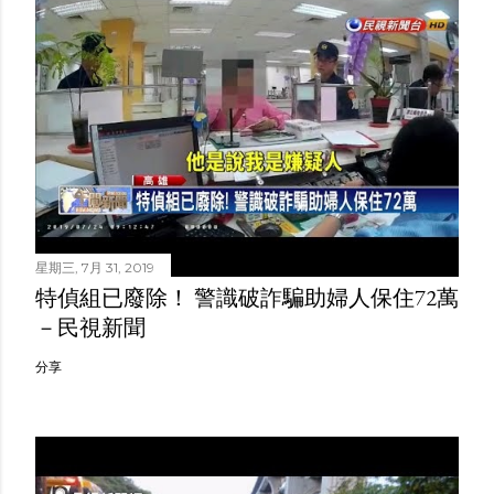
星期三, 7月 31, 2019
特偵組已廢除！ 警識破詐騙助婦人保住72萬
－民視新聞
分享