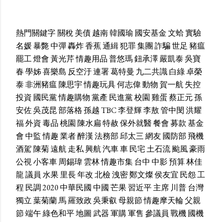
熱門關鍵字
關稅
美債
越南
韓國瑜
國安基金
文蛤
實驗
名媛
暴斃
中彈
轟炸
香蕉
通緝
犯罪
集團
詐騙
世足
豬瘟
罷工
燈會
黃光芹
情趣用品
普悠瑪
鈕承澤
嚴凱泰
吳寶
春
學姊
喜樂島
反空汙
連署
葛特曼
九二共識
白綠
卓榮
泰
非洲豬瘟
陳思宇
情趣玩具
何志偉
動物
賀一航
失控
投資
國民黨
情趣購物
黨產
民進黨
校園
雞蛋
蔡正元
孫
安佐
吳茂昆
部落格
孫越
TBC
李登輝
李敖
管中閔
洪耀
福
外資
毒品
桃園
陳水扁
特赦
保外就醫
餐會
募款
基金
會
中監
情趣
業者
醉漢
法務部
邱太三
網友
國防部
飛機
酒駕
陳菊
遠航
走私
興航
汽車
車
民宅
土石流
颱風
豪雨
公視
小客車
周錫瑋
雲林
情趣市集
台中
中影
預算
林佳
龍
議員
水果
里長
年改
北檢
洩密
鄭文燦
侯友宜
民怨
工
程
民調
2020
中華民國
中國
芒果
習近平
主席
川普
台灣
獨立
葉菊蘭
馬
羅致政
吳秉叡
母親節
情趣摩天輪
父親
節
端午
綠色和平
地圖
武器
軍購
軍售
參議員
戰機
國機