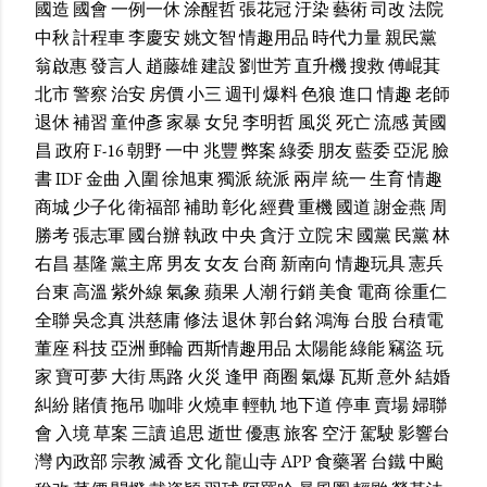
國造
國會
一例一休
涂醒哲
張花冠
汙染
藝術
司改
法院
中秋
計程車
李慶安
姚文智
情趣用品
時代力量
親民黨
翁啟惠
發言人
趙藤雄
建設
劉世芳
直升機
搜救
傅崐萁
北市
警察
治安
房價
小三
週刊
爆料
色狼
進口
情趣
老師
退休
補習
童仲彥
家暴
女兒
李明哲
風災
死亡
流感
黃國
昌
政府
F-16
朝野
一中
兆豐
弊案
綠委
朋友
藍委
亞泥
臉
書
IDF
金曲
入圍
徐旭東
獨派
統派
兩岸
統一
生育
情趣
商城
少子化
衛福部
補助
彰化
經費
重機
國道
謝金燕
周
勝考
張志軍
國台辦
執政
中央
貪汙
立院
宋
國黨
民黨
林
右昌
基隆
黨主席
男友
女友
台商
新南向
情趣玩具
憲兵
台東
高溫
紫外線
氣象
蘋果
人潮
行銷
美食
電商
徐重仁
全聯
吳念真
洪慈庸
修法
退休
郭台銘
鴻海
台股
台積電
董座
科技
亞洲
郵輪
西斯情趣用品
太陽能
綠能
竊盜
玩
家
寶可夢
大街
馬路
火災
逢甲
商圈
氣爆
瓦斯
意外
結婚
糾紛
賭債
拖吊
咖啡
火燒車
輕軌
地下道
停車
賣場
婦聯
會
入境
草案
三讀
追思
逝世
優惠
旅客
空汙
駕駛
影響台
灣
內政部
宗教
滅香
文化
龍山寺
APP
食藥署
台鐵
中颱