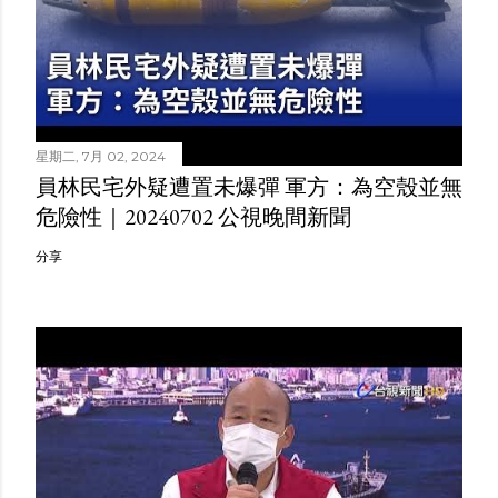
星期二, 7月 02, 2024
員林民宅外疑遭置未爆彈 軍方：為空殼並無
危險性｜20240702 公視晚間新聞
分享