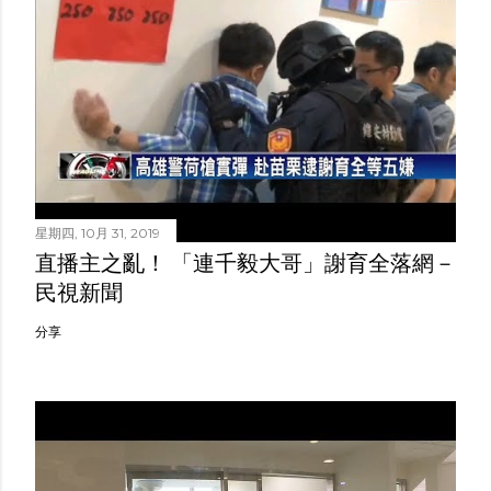
星期四, 10月 31, 2019
直播主之亂！ 「連千毅大哥」謝育全落網－
民視新聞
分享