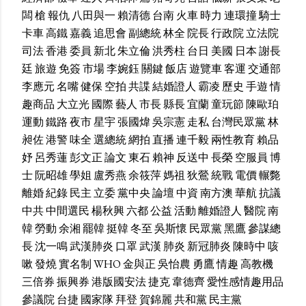
闆
槍
報仇
八田與一
賴清德
台南
火車
時力
連環撞
騎士
卡車
高鐵
嘉義
追思會
副總統
林全
院長
行政院
立法院
司法
香港
委員
新北
朱立倫
洪秀柱
台日
美國
日本
謝長
廷
旅遊
免簽
市場
李婉鈺
關鍵
飯店
遊覽車
客運
交通部
李應元
名嘴
健保
空拍
共諜
結婚證人
霸凌
歷史
手遊
情
趣商品
大立光
國際
藝人
市長
縣長
宜蘭
童玩節
陳歐珀
運動
鐵路
夜市
星宇
張國煒
吳宗憲
走私
台灣民眾黨
林
昶佐
港警
味全
選總統
網拍
直播
連千毅
兩性教育
賴品
妤
呂秀蓮
彭文正
論文
東石
賴神
反送中
長榮
空服員
博
士
阮昭雄
學姐
盧秀燕
余筱萍
媽祖
狄鶯
統戰
電價
輾斃
離婚
紀錄
民主
立委
黨中央
論壇
中資
南方澳
華航
抗議
中共
中間選民
楊秋興
六都
公益
活動
離婚證人
醫院
南
韓
勞動
余湘
罷韓
挺韓
冬至
吳斯懷
民眾黨
黑鷹
參謀總
長
沈一鳴
武漢肺炎
口罩
武漢
肺炎
新冠肺炎
陳時中
咳
嗽
發燒
實名制
WHO
金與正
吳怡農
勇鷹
情趣
高教機
三倍券
振興券
港版國安法
捷克
韋德齊
愛性感情趣用品
參議院
台捷
國家隊
拜登
賀錦麗
共和黨
民主黨