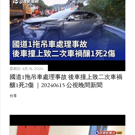
星期日, 6月 16, 2024
國道1拖吊車處理事故 後車撞上致二次車禍
釀1死2傷 ｜20240615 公視晚間新聞
分享