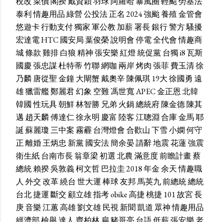
稅改
菜價
閣揆
戴資穎
羽球
阿羅哈
暴風圈
輕颱
勞基法
泰利
情趣用品
綠營
公投法
正名
2024
強颱
養殖
金管會
悠遊卡
行動支付
獨家
軍公教
加薪
署長
銀行
警方
騷擾
宏達電
HTC
國安局
葉俊榮
說明會
停電
全代會
情趣商
城
條款
雞排
白狼
精神
張安樂
紅燈
統促黨
台獨
i8
瓦斯
國慶
張忠謀
杜特蒂
竹聯
網咖
兩岸
烤肉
張菲
費玉清
徐
乃麟
唐從聖
金鐘
大閘蟹
戴奧辛
陳佩琪
19大
徐國勇
遠
雄
獵雷艦
鄭麗君
幻象
空難
馮世寬
APEC
金正恩
北韓
韓國
性玩具
朝鮮
林智勝
兄弟
火鍋
總統府
陳金德
陳其
邁
趙天麟
傅達仁
徐永明
慶富
陸客
江聰淵
合庫
金馬
耶
誕
蘇麗瓊
三中案
霧霾
台灣燈會
合歡山
下雪
小嫻
何守
正
離婚
王炳忠
新黨
國安法
簡余晏
請辭
地震
花蓮
強震
衛生紙
台南市長
翁章梁
初選
北農
滿意度
前瞻計畫
蔡
總統
賴揆
吳敦義
柯文哲
巴拉圭
2018
年金
余天
情趣職
人
外交
改革
繞台
世大運
棒球
友邦
馬英九
前總統
總統
台北
捷運
斷交
顧立雄
指考
obike
高捷
桃捷
101
故宮
長
庚
音樂
江蕙
高雄
劉文雄
民視
新聞
凱道
眾神
情趣用品
經濟部
檢舉
達人
齊柏林
扁
豬哥亮
台語
低薪
張安樂
老