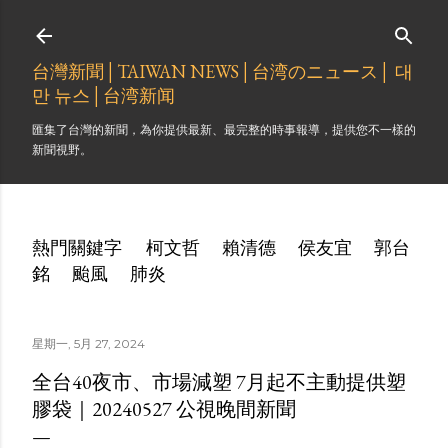
跳到主要內容
台灣新聞│TAIWAN NEWS│台湾のニュース│ 대
만 뉴스│台湾新闻
匯集了台灣的新聞，為你提供最新、最完整的時事報導，提供您不一樣的
新聞視野。
熱門關鍵字
柯文哲
賴清德
侯友宜
郭台
銘
颱風
肺炎
星期一, 5月 27, 2024
全台40夜市、市場減塑 7月起不主動提供塑
膠袋｜20240527 公視晚間新聞