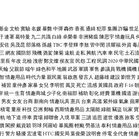
基金
文蛤
實驗
名媛
暴斃
中彈
轟炸
香蕉
通緝
犯罪
集團
詐騙
世足
汙
連署
葛特曼
九二共識
白綠
卓榮泰
非洲豬瘟
陳思宇
情趣玩具
安佐
吳茂昆
部落格
孫越
TBC
李登輝
李敖
管中閔
洪耀福
外資
毒
三
網友
國防部
飛機
酒駕
陳菊
遠航
走私
興航
汽車
車
民宅
土石
里長
年改
北檢
洩密
鄭文燦
侯友宜
民怨
工程
民調
2020
中華民國
天輪
父親節
端午
綠色和平
地圖
武器
軍購
軍售
參議員
戰機
國機
智
情趣用品
時代力量
親民黨
翁啟惠
發言人
趙藤雄
建設
劉世芳
休
補習
童仲彥
家暴
女兒
李明哲
風災
死亡
流感
黃國昌
政府
F-16
岸
統一
生育
情趣商城
少子化
衛福部
補助
彰化
經費
重機
國道
謝
席
男友
女友
台商
新南向
情趣玩具
憲兵
台東
高溫
紫外線
氣象
蘋
台積電
董座
科技
亞洲
郵輪
西斯情趣用品
太陽能
綠能
竊盜
玩家
寶
輕軌
地下道
停車
賣場
婦聯會
入境
草案
三讀
追思
逝世
優惠
旅客
價
閣揆
戴資穎
羽球
阿羅哈
暴風圈
輕颱
勞基法
泰利
情趣用品
綠
行
警方
騷擾
宏達電
HTC
國安局
葉俊榮
說明會
停電
全代會
情趣