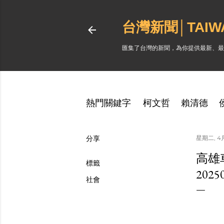
台灣新聞│TAI
匯集了台灣的新聞，為你提供最新、最
熱門關鍵字
柯文哲
賴清德
分享
星期二, 4月
高雄
標籤
202
社會