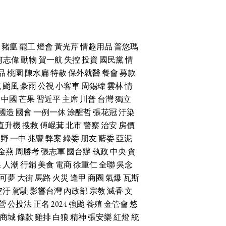
豬瘟
罷工
燈會
黃光芹
情趣用品
普悠瑪
何志偉
動物
賀一航
失控
投資
國民黨
情
品
桃園
陳水扁
特赦
保外就醫
餐會
募款
流
颱風
豪雨
公視
小客車
周錫瑋
雲林
情
中國
芒果
習近平
主席
川普
台灣
獨立
國造
國會
一例一休
涂醒哲
張花冠
汙染
直升機
搜救
傅崐萁
北市
警察
治安
房價
朝野
一中
兆豐
弊案
綠委
朋友
藍委
亞泥
金燕
周勝考
張志軍
國台辦
執政
中央
貪
果
人潮
行銷
美食
電商
徐重仁
全聯
吳念
可夢
大街
馬路
火災
逢甲
商圈
氣爆
瓦斯
空汙
駕駛
影響台灣
內政部
宗教
滅香
文
營
公投法
正名
2024
強颱
養殖
金管會
悠
商城
條款
雞排
白狼
精神
張安樂
紅燈
統