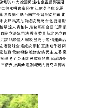
陳佩琪
19大
徐國勇
遠雄
獵雷艦
鄭麗君
達仁
徐永明
慶富
陸客
江聰淵
合庫
金馬
蓮
強震
衛生紙
台南市長
翁章梁
初選
北
球
友邦
馬英九
前總統
總統
台北
捷運
斷
檢舉
達人
齊柏林
扁
豬哥亮
台語
低薪
張
行政院
立法院
司法
香港
委員
新北
朱立倫
共諜
結婚證人
霸凌
歷史
手遊
情趣商品
佐
港警
味全
選總統
網拍
直播
連千毅
兩
鶯
統戰
電價
輾斃
離婚
紀錄
民主
立委
黨
挺韓
冬至
吳斯懷
民眾黨
黑鷹
參謀總長
機
三倍券
振興券
港版國安法
捷克
韋德齊