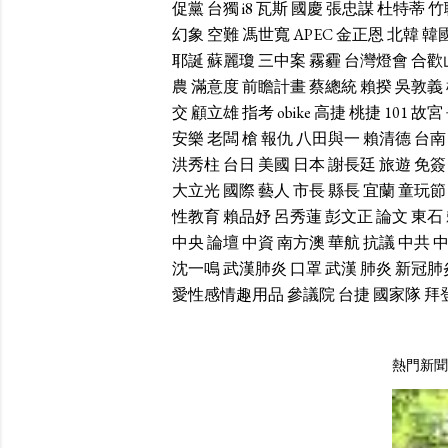
促黨
台獨
i8
瓦斯
國慶
張忠謀
杜特蒂
竹
幻象
空難
馮世寬
APEC
金正恩
北韓
韓
耶誕
蘇麗瓊
三中案
霧霾
台灣燈會
合歡
農
滿意度
前瞻計畫
蔡總統
賴揆
吳敦義
交
顧立雄
指考
obike
高捷
桃捷
101
故宮
安樂
老闆
槍
報仇
八田與一
賴清德
台南
洪秀柱
台日
美國
日本
謝長廷
旅遊
免簽
大立光
國際
藝人
市長
縣長
宜蘭
童玩節
性教育
賴品妤
呂秀蓮
彭文正
論文
東石
中央
論壇
中資
南方澳
華航
抗議
中共
沈一鳴
武漢肺炎
口罩
武漢
肺炎
新冠肺
愛性感情趣用品
參議院
台捷
國家隊
拜
熱門新聞