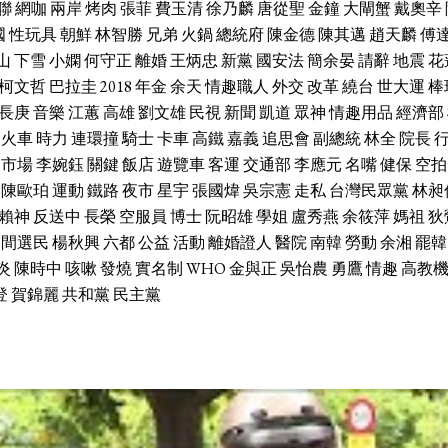
聯
網咖
兩岸
烤肉
張菲
費玉清
徐乃麟
唐從聖
金鐘
大閘蟹
戴奧辛
國
性玩具
朝鮮
林智勝
兄弟
火鍋
總統府
陳金德
陳其邁
趙天麟
傅
山
下雪
小嫻
何守正
離婚
王炳忠
新黨
國安法
簡余晏
請辭
地震
花
柯文哲
巴拉圭
2018
年金
余天
情趣職人
外交
改革
繞台
世大運
棒
長庚
音樂
江蕙
高雄
劉文雄
民視
新聞
凱道
眾神
情趣用品
經濟部
火車
時力
連環撞
騎士
卡車
高鐵
嘉義
追思會
副總統
林全
院長
市場
李婉鈺
關鍵
飯店
遊覽車
客運
交通部
李應元
名嘴
健保
空拍
陳歐珀
運動
鐵路
夜市
星宇
張國煒
吳宗憲
走私
台灣民眾黨
林昶
賴神
反送中
長榮
空服員
博士
阮昭雄
學姐
盧秀燕
余筱萍
媽祖
狄
中間選民
楊秋興
六都
公益
活動
離婚證人
醫院
南韓
勞動
余湘
罷韓
炎
陳時中
咳嗽
發燒
實名制
WHO
金與正
吳怡農
勇鷹
情趣
高教
登
賀錦麗
共和黨
民主黨