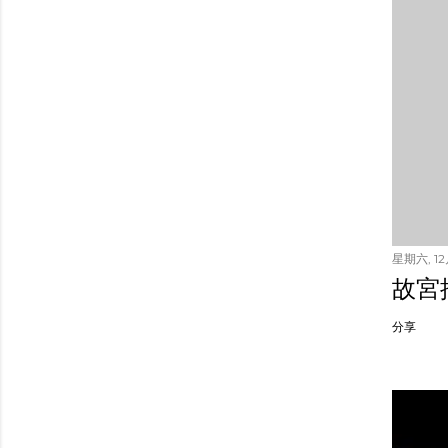
星期六, 12月
故宮
分享