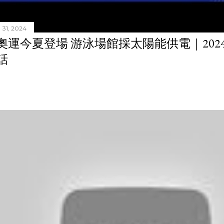
31, 2024
奧運今夏登場 游泳場館採太陽能供電｜20240
話