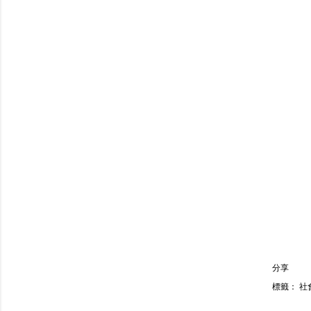
分享
標籤：
社