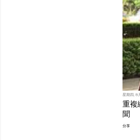
星期四, 8月
重複繳
聞
分享