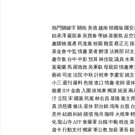
熱門關鍵字
關稅
美債
越南
韓國瑜
國安
鈕承澤
嚴凱泰
吳寶春
學姊
喜樂島
反空
趣購物
黨產
民進黨
校園
雞蛋
蔡正元
孫
基金會
中監
情趣
業者
醉漢
法務部
邱太
趣市集
台中
中影
預算
林佳龍
議員
水果
葉菊蘭
馬
羅致政
吳秉叡
母親節
情趣摩
藝術
司改
法院
中秋
計程車
李慶安
姚文
小三
週刊
爆料
色狼
進口
情趣
老師
退
臉書
IDF
金曲
入圍
徐旭東
獨派
統派
兩
汙
立院
宋
國黨
民黨
林右昌
基隆
黨主
真
洪慈庸
修法
退休
郭台銘
鴻海
台股
意外
結婚
糾紛
賭債
拖吊
咖啡
火燒車
化
龍山寺
APP
食藥署
台鐵
中颱
稅改
菜
遊卡
行動支付
獨家
軍公教
加薪
署長
銀