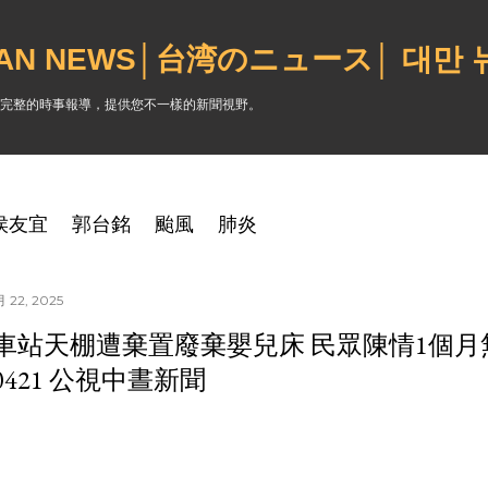
跳到主要內容
WAN NEWS│台湾のニュース│ 대만
完整的時事報導，提供您不一樣的新聞視野。
侯友宜
郭台銘
颱風
肺炎
 22, 2025
車站天棚遭棄置廢棄嬰兒床 民眾陳情1個月
50421 公視中晝新聞