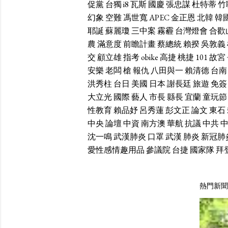
促黨
台獨
i8
瓦斯
國慶
張忠謀
杜特蒂
竹
幻象
空難
馮世寬
APEC
金正恩
北韓
韓
耶誕
蘇麗瓊
三中案
霧霾
台灣燈會
合歡
農
滿意度
前瞻計畫
蔡總統
賴揆
吳敦義
交
顧立雄
指考
obike
高捷
桃捷
101
故宮
安樂
老闆
槍
報仇
八田與一
賴清德
台南
洪秀柱
台日
美國
日本
謝長廷
旅遊
免簽
大立光
國際
藝人
市長
縣長
宜蘭
童玩節
性教育
賴品妤
呂秀蓮
彭文正
論文
東石
中央
論壇
中資
南方澳
華航
抗議
中共
沈一鳴
武漢肺炎
口罩
武漢
肺炎
新冠肺
愛性感情趣用品
參議院
台捷
國家隊
拜
熱門新聞