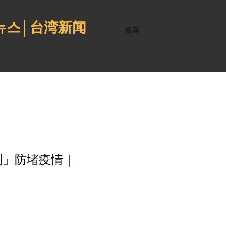
 뉴스│台湾新闻
搜尋
刷」防堵疫情｜