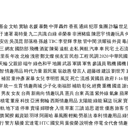
基金
文蛤
實驗
名媛
暴斃
中彈
轟炸
香蕉
通緝
犯罪
集團
詐騙
世足
汙
連署
葛特曼
九二共識
白綠
卓榮泰
非洲豬瘟
陳思宇
情趣玩具
安佐
吳茂昆
部落格
孫越
TBC
李登輝
李敖
管中閔
洪耀福
外資
毒
三
網友
國防部
飛機
酒駕
陳菊
遠航
走私
興航
汽車
車
民宅
土石
里長
年改
北檢
洩密
鄭文燦
侯友宜
民怨
工程
民調
2020
中華民國
天輪
父親節
端午
綠色和平
地圖
武器
軍購
軍售
參議員
戰機
國機
智
情趣用品
時代力量
親民黨
翁啟惠
發言人
趙藤雄
建設
劉世芳
休
補習
童仲彥
家暴
女兒
李明哲
風災
死亡
流感
黃國昌
政府
F-16
岸
統一
生育
情趣商城
少子化
衛福部
補助
彰化
經費
重機
國道
謝
席
男友
女友
台商
新南向
情趣玩具
憲兵
台東
高溫
紫外線
氣象
蘋
台積電
董座
科技
亞洲
郵輪
西斯情趣用品
太陽能
綠能
竊盜
玩家
寶
輕軌
地下道
停車
賣場
婦聯會
入境
草案
三讀
追思
逝世
優惠
旅客
價
閣揆
戴資穎
羽球
阿羅哈
暴風圈
輕颱
勞基法
泰利
情趣用品
綠
行
警方
騷擾
宏達電
HTC
國安局
葉俊榮
說明會
停電
全代會
情趣