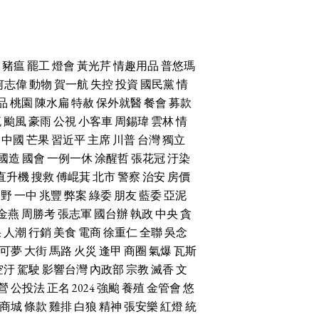
豬瘟
罷工
燈會
黃光芹
情趣用品
普悠瑪
何志偉
動物
賀一航
失控
投資
國民黨
情
品
桃園
陳水扁
特赦
保外就醫
餐會
募款
流
颱風
豪雨
公視
小客車
周錫瑋
雲林
情
中國
芒果
習近平
主席
川普
台灣
獨立
國造
國會
一例一休
涂醒哲
張花冠
汙染
直升機
搜救
傅崐萁
北市
警察
治安
房價
朝野
一中
兆豐
弊案
綠委
朋友
藍委
亞泥
金燕
周勝考
張志軍
國台辦
執政
中央
貪
果
人潮
行銷
美食
電商
徐重仁
全聯
吳念
可夢
大街
馬路
火災
逢甲
商圈
氣爆
瓦斯
空汙
駕駛
影響台灣
內政部
宗教
滅香
文
營
公投法
正名
2024
強颱
養殖
金管會
悠
商城
條款
雞排
白狼
精神
張安樂
紅燈
統