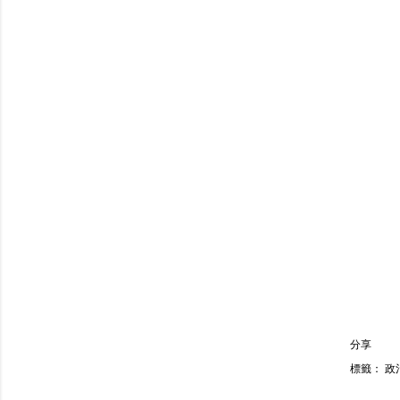
分享
標籤：
政