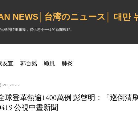
跳到主要內容
WAN NEWS│台湾のニュース│ 대만
完整的時事報導，提供您不一樣的新聞視野。
侯友宜
郭台銘
颱風
肺炎
 20, 2025
全球登革熱逾1400萬例 彭啓明：「巡倒清
50419 公視中晝新聞