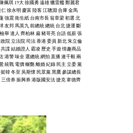
陳佩琪
19大
徐國勇
遠雄
獵雷艦
鄭麗君
達仁
徐永明
慶富
陸客
江聰淵
合庫
金馬
蓮
強震
衛生紙
台南市長
翁章梁
初選
北
球
友邦
馬英九
前總統
總統
台北
捷運
斷
檢舉
達人
齊柏林
扁
豬哥亮
台語
低薪
張
行政院
立法院
司法
香港
委員
新北
朱立倫
共諜
結婚證人
霸凌
歷史
手遊
情趣商品
佐
港警
味全
選總統
網拍
直播
連千毅
兩
鶯
統戰
電價
輾斃
離婚
紀錄
民主
立委
黨
挺韓
冬至
吳斯懷
民眾黨
黑鷹
參謀總長
機
三倍券
振興券
港版國安法
捷克
韋德齊