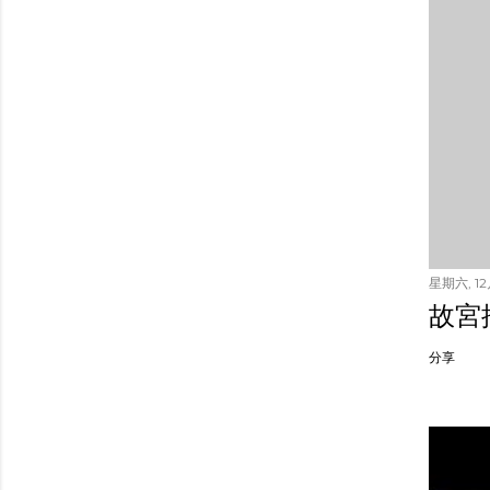
星期六, 12月
故宮
分享