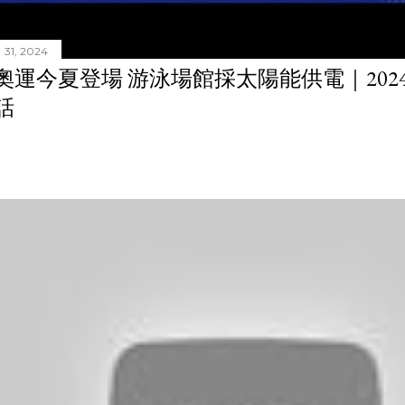
31, 2024
奧運今夏登場 游泳場館採太陽能供電｜20240
話