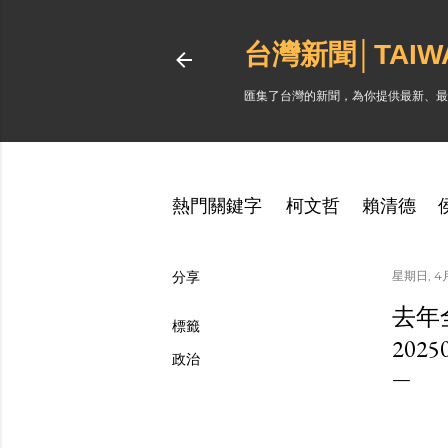
台灣新聞│TAI
匯集了台灣的新聞，為你提供最新、最
熱門關鍵字
柯文哲
賴清德
分享
星期日, 4月
去年
標籤
202
政治