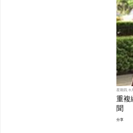
星期四, 8月
重複繳
聞
分享