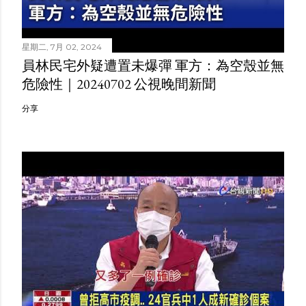
星期二, 7月 02, 2024
員林民宅外疑遭置未爆彈 軍方：為空殼並無
危險性｜20240702 公視晚間新聞
分享