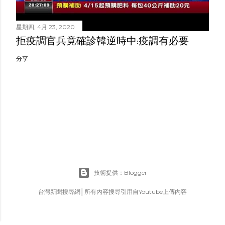
星期四, 4月 23, 2020
拒疫調官兵竟確診韓逆時中:疫調有必要
分享
技術提供：Blogger
台灣新聞搜尋網│所有內容搜尋引用自Youtube上傳內容