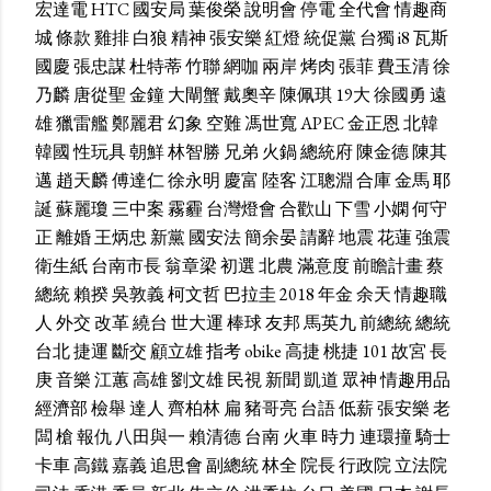
宏達電
HTC
國安局
葉俊榮
說明會
停電
全代會
情趣商
城
條款
雞排
白狼
精神
張安樂
紅燈
統促黨
台獨
i8
瓦斯
國慶
張忠謀
杜特蒂
竹聯
網咖
兩岸
烤肉
張菲
費玉清
徐
乃麟
唐從聖
金鐘
大閘蟹
戴奧辛
陳佩琪
19大
徐國勇
遠
雄
獵雷艦
鄭麗君
幻象
空難
馮世寬
APEC
金正恩
北韓
韓國
性玩具
朝鮮
林智勝
兄弟
火鍋
總統府
陳金德
陳其
邁
趙天麟
傅達仁
徐永明
慶富
陸客
江聰淵
合庫
金馬
耶
誕
蘇麗瓊
三中案
霧霾
台灣燈會
合歡山
下雪
小嫻
何守
正
離婚
王炳忠
新黨
國安法
簡余晏
請辭
地震
花蓮
強震
衛生紙
台南市長
翁章梁
初選
北農
滿意度
前瞻計畫
蔡
總統
賴揆
吳敦義
柯文哲
巴拉圭
2018
年金
余天
情趣職
人
外交
改革
繞台
世大運
棒球
友邦
馬英九
前總統
總統
台北
捷運
斷交
顧立雄
指考
obike
高捷
桃捷
101
故宮
長
庚
音樂
江蕙
高雄
劉文雄
民視
新聞
凱道
眾神
情趣用品
經濟部
檢舉
達人
齊柏林
扁
豬哥亮
台語
低薪
張安樂
老
闆
槍
報仇
八田與一
賴清德
台南
火車
時力
連環撞
騎士
卡車
高鐵
嘉義
追思會
副總統
林全
院長
行政院
立法院