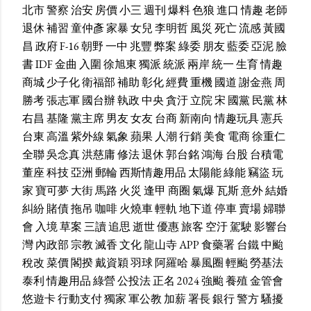
北市
警察
治安
房價
小三
週刊
爆料
色狼
進口
情趣
老師
退休
補習
童仲彥
家暴
女兒
李明哲
風災
死亡
流感
黃國
昌
政府
F-16
朝野
一中
兆豐
弊案
綠委
朋友
藍委
亞泥
臉
書
IDF
金曲
入圍
徐旭東
獨派
統派
兩岸
統一
生育
情趣
商城
少子化
衛福部
補助
彰化
經費
重機
國道
謝金燕
周
勝考
張志軍
國台辦
執政
中央
貪汙
立院
宋
國黨
民黨
林
右昌
基隆
黨主席
男友
女友
台商
新南向
情趣玩具
憲兵
台東
高溫
紫外線
氣象
蘋果
人潮
行銷
美食
電商
徐重仁
全聯
吳念真
洪慈庸
修法
退休
郭台銘
鴻海
台股
台積電
董座
科技
亞洲
郵輪
西斯情趣用品
太陽能
綠能
竊盜
玩
家
寶可夢
大街
馬路
火災
逢甲
商圈
氣爆
瓦斯
意外
結婚
糾紛
賭債
拖吊
咖啡
火燒車
輕軌
地下道
停車
賣場
婦聯
會
入境
草案
三讀
追思
逝世
優惠
旅客
空汙
駕駛
影響台
灣
內政部
宗教
滅香
文化
龍山寺
APP
食藥署
台鐵
中颱
稅改
菜價
閣揆
戴資穎
羽球
阿羅哈
暴風圈
輕颱
勞基法
泰利
情趣用品
綠營
公投法
正名
2024
強颱
養殖
金管會
悠遊卡
行動支付
獨家
軍公教
加薪
署長
銀行
警方
騷擾