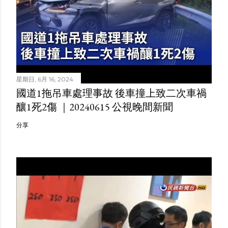
星期日, 6月 16, 2024
國道1拖吊車處理事故 後車撞上致二次車禍
釀1死2傷 ｜20240615 公視晚間新聞
分享