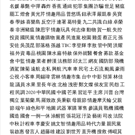
名媛
暴斃
中彈
轟炸
香蕉
通緝
犯罪
集團
詐騙
世足
豬瘟
罷工
燈會
黃光芹
情趣用品
普悠瑪
鈕承澤
嚴凱泰
吳寶
春
學姊
喜樂島
反空汙
連署
葛特曼
九二共識
白綠
卓榮
泰
非洲豬瘟
陳思宇
情趣玩具
何志偉
動物
賀一航
失控
投資
國民黨
情趣購物
黨產
民進黨
校園
雞蛋
蔡正元
孫
安佐
吳茂昆
部落格
孫越
TBC
李登輝
李敖
管中閔
洪耀
福
外資
毒品
桃園
陳水扁
特赦
保外就醫
餐會
募款
基金
會
中監
情趣
業者
醉漢
法務部
邱太三
網友
國防部
飛機
酒駕
陳菊
遠航
走私
興航
汽車
車
民宅
土石流
颱風
豪雨
公視
小客車
周錫瑋
雲林
情趣市集
台中
中影
預算
林佳
龍
議員
水果
里長
年改
北檢
洩密
鄭文燦
侯友宜
民怨
工
程
民調
2020
中華民國
中國
芒果
習近平
主席
川普
台灣
獨立
葉菊蘭
馬
羅致政
吳秉叡
母親節
情趣摩天輪
父親
節
端午
綠色和平
地圖
武器
軍購
軍售
參議員
戰機
國機
國造
國會
一例一休
涂醒哲
張花冠
汙染
藝術
司改
法院
中秋
計程車
李慶安
姚文智
情趣用品
時代力量
親民黨
翁啟惠
發言人
趙藤雄
建設
劉世芳
直升機
搜救
傅崐萁