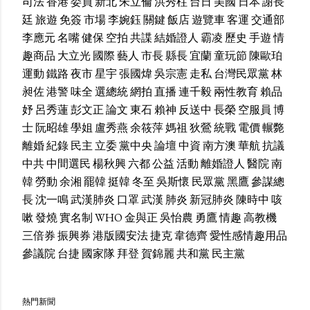
司法
香港
委員
新北
朱立倫
洪秀柱
台日
美國
日本
謝長
廷
旅遊
免簽
市場
李婉鈺
關鍵
飯店
遊覽車
客運
交通部
李應元
名嘴
健保
空拍
共諜
結婚證人
霸凌
歷史
手遊
情
趣商品
大立光
國際
藝人
市長
縣長
宜蘭
童玩節
陳歐珀
運動
鐵路
夜市
星宇
張國煒
吳宗憲
走私
台灣民眾黨
林
昶佐
港警
味全
選總統
網拍
直播
連千毅
兩性教育
賴品
妤
呂秀蓮
彭文正
論文
東石
賴神
反送中
長榮
空服員
博
士
阮昭雄
學姐
盧秀燕
余筱萍
媽祖
狄鶯
統戰
電價
輾斃
離婚
紀錄
民主
立委
黨中央
論壇
中資
南方澳
華航
抗議
中共
中間選民
楊秋興
六都
公益
活動
離婚證人
醫院
南
韓
勞動
余湘
罷韓
挺韓
冬至
吳斯懷
民眾黨
黑鷹
參謀總
長
沈一鳴
武漢肺炎
口罩
武漢
肺炎
新冠肺炎
陳時中
咳
嗽
發燒
實名制
WHO
金與正
吳怡農
勇鷹
情趣
高教機
三倍券
振興券
港版國安法
捷克
韋德齊
愛性感情趣用品
參議院
台捷
國家隊
拜登
賀錦麗
共和黨
民主黨
熱門新聞