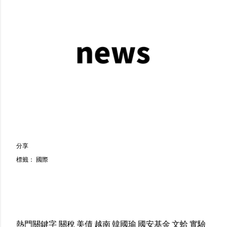
分享
標籤：
國際
熱門關鍵字
關稅
美債
越南
韓國瑜
國安基金
文蛤
實驗