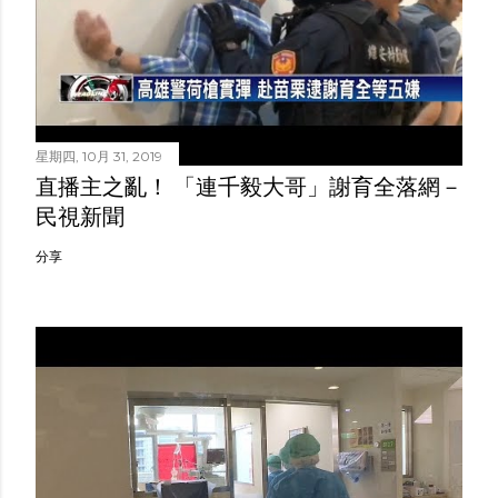
星期四, 10月 31, 2019
直播主之亂！ 「連千毅大哥」謝育全落網－
民視新聞
分享