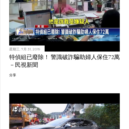
星期三, 7月 31, 2019
特偵組已廢除！ 警識破詐騙助婦人保住72萬
－民視新聞
分享