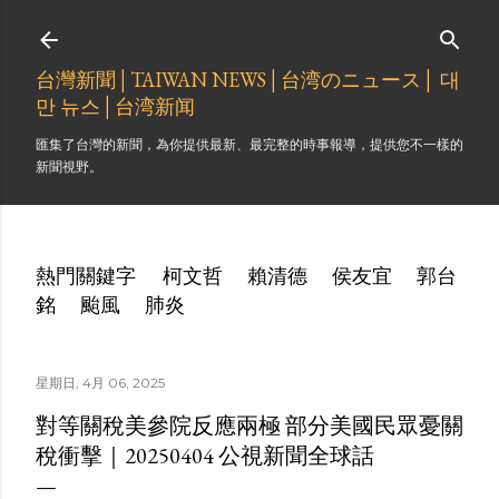
跳到主要內容
台灣新聞│TAIWAN NEWS│台湾のニュース│ 대
만 뉴스│台湾新闻
匯集了台灣的新聞，為你提供最新、最完整的時事報導，提供您不一樣的
新聞視野。
熱門關鍵字
柯文哲
賴清德
侯友宜
郭台
銘
颱風
肺炎
星期日, 4月 06, 2025
對等關稅美參院反應兩極 部分美國民眾憂關
稅衝擊｜20250404 公視新聞全球話