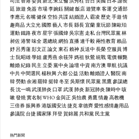
司法
香港
委員
新北
朱立倫
洪秀柱
台日
美國
日本
謝長
廷
旅遊
免簽
市場
李婉鈺
關鍵
飯店
遊覽車
客運
交通部
李應元
名嘴
健保
空拍
共諜
結婚證人
霸凌
歷史
手遊
情
趣商品
大立光
國際
藝人
市長
縣長
宜蘭
童玩節
陳歐珀
運動
鐵路
夜市
星宇
張國煒
吳宗憲
走私
台灣民眾黨
林
昶佐
港警
味全
選總統
網拍
直播
連千毅
兩性教育
賴品
妤
呂秀蓮
彭文正
論文
東石
賴神
反送中
長榮
空服員
博
士
阮昭雄
學姐
盧秀燕
余筱萍
媽祖
狄鶯
統戰
電價
輾斃
離婚
紀錄
民主
立委
黨中央
論壇
中資
南方澳
華航
抗議
中共
中間選民
楊秋興
六都
公益
活動
離婚證人
醫院
南
韓
勞動
余湘
罷韓
挺韓
冬至
吳斯懷
民眾黨
黑鷹
參謀總
長
沈一鳴
武漢肺炎
口罩
武漢
肺炎
新冠肺炎
陳時中
咳
嗽
發燒
實名制
WHO
金與正
吳怡農
勇鷹
情趣
高教機
三倍券
振興券
港版國安法
捷克
韋德齊
愛性感情趣用品
參議院
台捷
國家隊
拜登
賀錦麗
共和黨
民主黨
熱門新聞