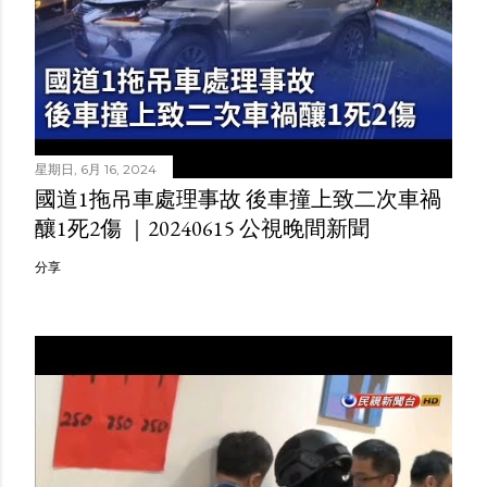
星期日, 6月 16, 2024
國道1拖吊車處理事故 後車撞上致二次車禍
釀1死2傷 ｜20240615 公視晚間新聞
分享