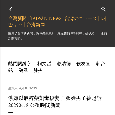
跳到主要內容
台灣新聞│TAIWAN NEWS│台湾のニュース│ 대
만 뉴스│台湾新闻
匯集了台灣的新聞，為你提供最新、最完整的時事報導，提供您不一樣的
新聞視野。
熱門關鍵字
柯文哲
賴清德
侯友宜
郭台
銘
颱風
肺炎
星期六, 4月 19, 2025
涉嫌以麻醉藥劑毒殺妻子 張姓男子被起訴｜
20250418 公視晚間新聞