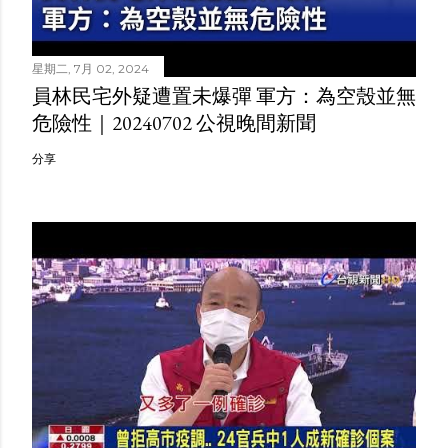
星期二, 7月 02, 2024
員林民宅外疑遭置未爆彈 軍方：為空殼並無
危險性｜20240702 公視晚間新聞
分享