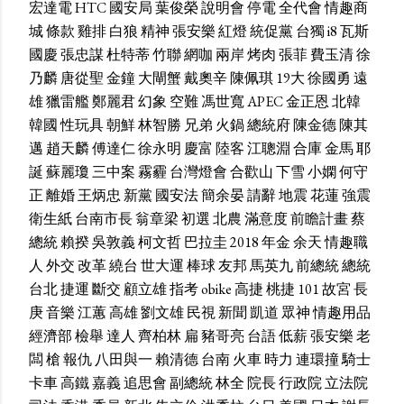
宏達電
HTC
國安局
葉俊榮
說明會
停電
全代會
情趣商
城
條款
雞排
白狼
精神
張安樂
紅燈
統促黨
台獨
i8
瓦斯
國慶
張忠謀
杜特蒂
竹聯
網咖
兩岸
烤肉
張菲
費玉清
徐
乃麟
唐從聖
金鐘
大閘蟹
戴奧辛
陳佩琪
19大
徐國勇
遠
雄
獵雷艦
鄭麗君
幻象
空難
馮世寬
APEC
金正恩
北韓
韓國
性玩具
朝鮮
林智勝
兄弟
火鍋
總統府
陳金德
陳其
邁
趙天麟
傅達仁
徐永明
慶富
陸客
江聰淵
合庫
金馬
耶
誕
蘇麗瓊
三中案
霧霾
台灣燈會
合歡山
下雪
小嫻
何守
正
離婚
王炳忠
新黨
國安法
簡余晏
請辭
地震
花蓮
強震
衛生紙
台南市長
翁章梁
初選
北農
滿意度
前瞻計畫
蔡
總統
賴揆
吳敦義
柯文哲
巴拉圭
2018
年金
余天
情趣職
人
外交
改革
繞台
世大運
棒球
友邦
馬英九
前總統
總統
台北
捷運
斷交
顧立雄
指考
obike
高捷
桃捷
101
故宮
長
庚
音樂
江蕙
高雄
劉文雄
民視
新聞
凱道
眾神
情趣用品
經濟部
檢舉
達人
齊柏林
扁
豬哥亮
台語
低薪
張安樂
老
闆
槍
報仇
八田與一
賴清德
台南
火車
時力
連環撞
騎士
卡車
高鐵
嘉義
追思會
副總統
林全
院長
行政院
立法院