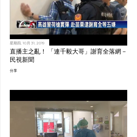
星期四, 10月 31, 2019
直播主之亂！ 「連千毅大哥」謝育全落網－
民視新聞
分享