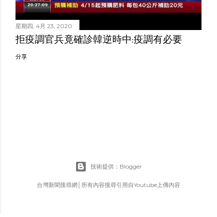
星期四, 4月 23, 2020
拒疫調官兵竟確診韓逆時中:疫調有必要
分享
技術提供：Blogger
台灣新聞搜尋網│所有內容搜尋引用自Youtube上傳內容