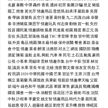
名媛
暴斃
中彈
轟炸
香蕉
通緝
犯罪
集團
詐騙
世足
豬瘟
罷工
燈會
黃光芹
情趣用品
普悠瑪
鈕承澤
嚴凱泰
吳寶
春
學姊
喜樂島
反空汙
連署
葛特曼
九二共識
白綠
卓榮
泰
非洲豬瘟
陳思宇
情趣玩具
何志偉
動物
賀一航
失控
投資
國民黨
情趣購物
黨產
民進黨
校園
雞蛋
蔡正元
孫
安佐
吳茂昆
部落格
孫越
TBC
李登輝
李敖
管中閔
洪耀
福
外資
毒品
桃園
陳水扁
特赦
保外就醫
餐會
募款
基金
會
中監
情趣
業者
醉漢
法務部
邱太三
網友
國防部
飛機
酒駕
陳菊
遠航
走私
興航
汽車
車
民宅
土石流
颱風
豪雨
公視
小客車
周錫瑋
雲林
情趣市集
台中
中影
預算
林佳
龍
議員
水果
里長
年改
北檢
洩密
鄭文燦
侯友宜
民怨
工
程
民調
2020
中華民國
中國
芒果
習近平
主席
川普
台灣
獨立
葉菊蘭
馬
羅致政
吳秉叡
母親節
情趣摩天輪
父親
節
端午
綠色和平
地圖
武器
軍購
軍售
參議員
戰機
國機
國造
國會
一例一休
涂醒哲
張花冠
汙染
藝術
司改
法院
中秋
計程車
李慶安
姚文智
情趣用品
時代力量
親民黨
翁啟惠
發言人
趙藤雄
建設
劉世芳
直升機
搜救
傅崐萁