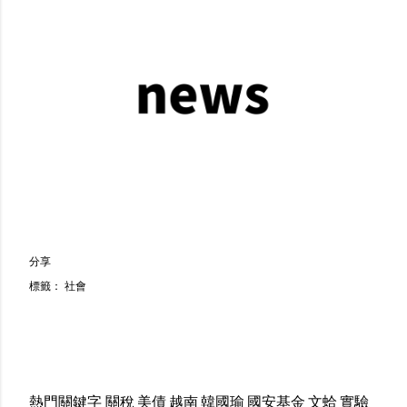
分享
標籤：
社會
熱門關鍵字
關稅
美債
越南
韓國瑜
國安基金
文蛤
實驗