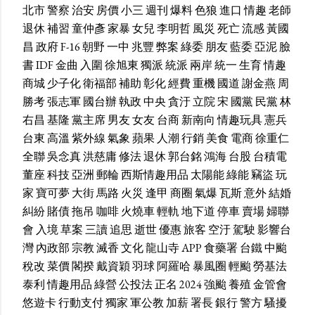
北市
警察
治安
房價
小三
週刊
爆料
色狼
進口
情趣
老師
退休
補習
童仲彥
家暴
女兒
李明哲
風災
死亡
流感
黃國
昌
政府
F-16
朝野
一中
兆豐
弊案
綠委
朋友
藍委
亞泥
臉
書
IDF
金曲
入圍
徐旭東
獨派
統派
兩岸
統一
生育
情趣
商城
少子化
衛福部
補助
彰化
經費
重機
國道
謝金燕
周
勝考
張志軍
國台辦
執政
中央
貪汙
立院
宋
國黨
民黨
林
右昌
基隆
黨主席
男友
女友
台商
新南向
情趣玩具
憲兵
台東
高溫
紫外線
氣象
蘋果
人潮
行銷
美食
電商
徐重仁
全聯
吳念真
洪慈庸
修法
退休
郭台銘
鴻海
台股
台積電
董座
科技
亞洲
郵輪
西斯情趣用品
太陽能
綠能
竊盜
玩
家
寶可夢
大街
馬路
火災
逢甲
商圈
氣爆
瓦斯
意外
結婚
糾紛
賭債
拖吊
咖啡
火燒車
輕軌
地下道
停車
賣場
婦聯
會
入境
草案
三讀
追思
逝世
優惠
旅客
空汙
駕駛
影響台
灣
內政部
宗教
滅香
文化
龍山寺
APP
食藥署
台鐵
中颱
稅改
菜價
閣揆
戴資穎
羽球
阿羅哈
暴風圈
輕颱
勞基法
泰利
情趣用品
綠營
公投法
正名
2024
強颱
養殖
金管會
悠遊卡
行動支付
獨家
軍公教
加薪
署長
銀行
警方
騷擾