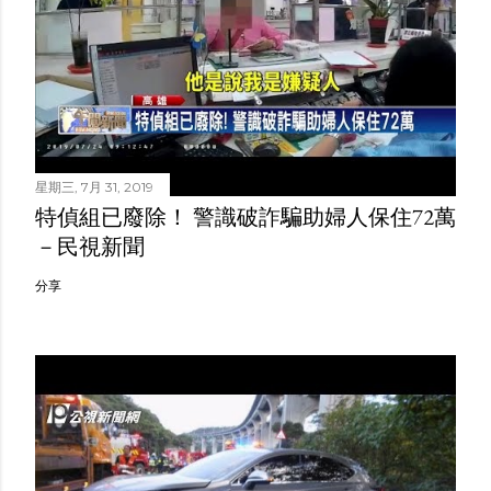
星期三, 7月 31, 2019
特偵組已廢除！ 警識破詐騙助婦人保住72萬
－民視新聞
分享