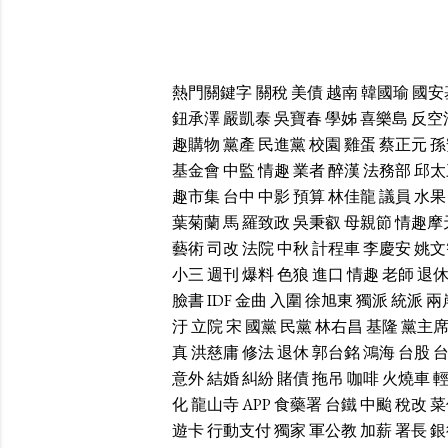
熱門關鍵字
關稅
美債
越南
韓國瑜
國安
鈕承澤
嚴凱泰
吳寶春
學姊
喜樂島
反空
趣購物
黨產
民進黨
校園
雞蛋
蔡正元
孫
基金會
中監
情趣
業者
醉漢
法務部
邱太
趣市集
台中
中影
預算
林佳龍
議員
水果
葉菊蘭
馬
羅致政
吳秉叡
母親節
情趣摩
藝術
司改
法院
中秋
計程車
李慶安
姚文
小三
週刊
爆料
色狼
進口
情趣
老師
退
臉書
IDF
金曲
入圍
徐旭東
獨派
統派
兩
汙
立院
宋
國黨
民黨
林右昌
基隆
黨主
真
洪慈庸
修法
退休
郭台銘
鴻海
台股
意外
結婚
糾紛
賭債
拖吊
咖啡
火燒車
化
龍山寺
APP
食藥署
台鐵
中颱
稅改
菜
遊卡
行動支付
獨家
軍公教
加薪
署長
銀