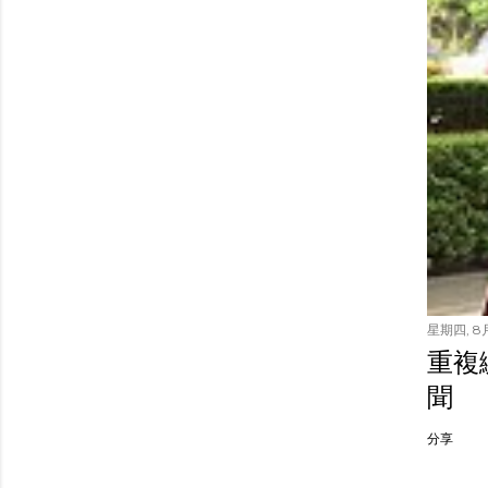
星期四, 8月
重複繳
聞
分享