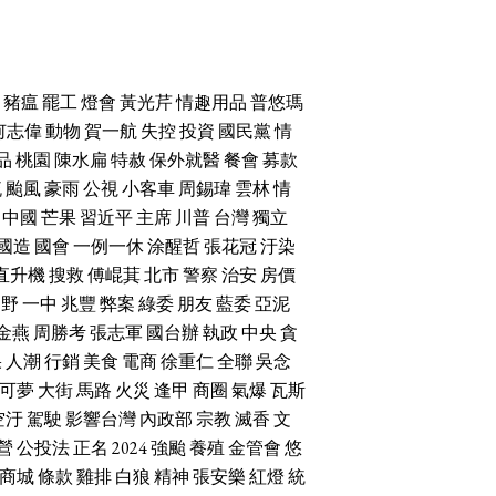
豬瘟
罷工
燈會
黃光芹
情趣用品
普悠瑪
何志偉
動物
賀一航
失控
投資
國民黨
情
品
桃園
陳水扁
特赦
保外就醫
餐會
募款
流
颱風
豪雨
公視
小客車
周錫瑋
雲林
情
中國
芒果
習近平
主席
川普
台灣
獨立
國造
國會
一例一休
涂醒哲
張花冠
汙染
直升機
搜救
傅崐萁
北市
警察
治安
房價
朝野
一中
兆豐
弊案
綠委
朋友
藍委
亞泥
金燕
周勝考
張志軍
國台辦
執政
中央
貪
果
人潮
行銷
美食
電商
徐重仁
全聯
吳念
可夢
大街
馬路
火災
逢甲
商圈
氣爆
瓦斯
空汙
駕駛
影響台灣
內政部
宗教
滅香
文
營
公投法
正名
2024
強颱
養殖
金管會
悠
商城
條款
雞排
白狼
精神
張安樂
紅燈
統