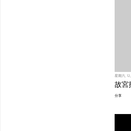
星期六, 12月
故宮
分享