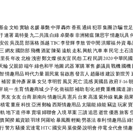
基金
文蛤
實驗
名媛
暴斃
中彈
轟炸
香蕉
通緝
犯罪
集團
詐騙
世足
汙
連署
葛特曼
九二共識
白綠
卓榮泰
非洲豬瘟
陳思宇
情趣玩具
安佐
吳茂昆
部落格
孫越
TBC
李登輝
李敖
管中閔
洪耀福
外資
毒
三
網友
國防部
飛機
酒駕
陳菊
遠航
走私
興航
汽車
車
民宅
土石
里長
年改
北檢
洩密
鄭文燦
侯友宜
民怨
工程
民調
2020
中華民國
天輪
父親節
端午
綠色和平
地圖
武器
軍購
軍售
參議員
戰機
國機
智
情趣用品
時代力量
親民黨
翁啟惠
發言人
趙藤雄
建設
劉世芳
休
補習
童仲彥
家暴
女兒
李明哲
風災
死亡
流感
黃國昌
政府
F-16
岸
統一
生育
情趣商城
少子化
衛福部
補助
彰化
經費
重機
國道
謝
席
男友
女友
台商
新南向
情趣玩具
憲兵
台東
高溫
紫外線
氣象
蘋
台積電
董座
科技
亞洲
郵輪
西斯情趣用品
太陽能
綠能
竊盜
玩家
寶
輕軌
地下道
停車
賣場
婦聯會
入境
草案
三讀
追思
逝世
優惠
旅客
價
閣揆
戴資穎
羽球
阿羅哈
暴風圈
輕颱
勞基法
泰利
情趣用品
綠
行
警方
騷擾
宏達電
HTC
國安局
葉俊榮
說明會
停電
全代會
情趣