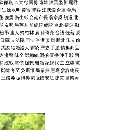
陳佩琪
19大
徐國勇
遠雄
獵雷艦
鄭麗君
達仁
徐永明
慶富
陸客
江聰淵
合庫
金馬
蓮
強震
衛生紙
台南市長
翁章梁
初選
北
球
友邦
馬英九
前總統
總統
台北
捷運
斷
檢舉
達人
齊柏林
扁
豬哥亮
台語
低薪
張
行政院
立法院
司法
香港
委員
新北
朱立倫
共諜
結婚證人
霸凌
歷史
手遊
情趣商品
佐
港警
味全
選總統
網拍
直播
連千毅
兩
鶯
統戰
電價
輾斃
離婚
紀錄
民主
立委
黨
挺韓
冬至
吳斯懷
民眾黨
黑鷹
參謀總長
機
三倍券
振興券
港版國安法
捷克
韋德齊