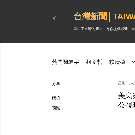
台灣新聞│TAI
匯集了台灣的新聞，為你提供最新、最
熱門關鍵字
柯文哲
賴清德
分享
星期日, 4月
美烏
標籤
公視
國際