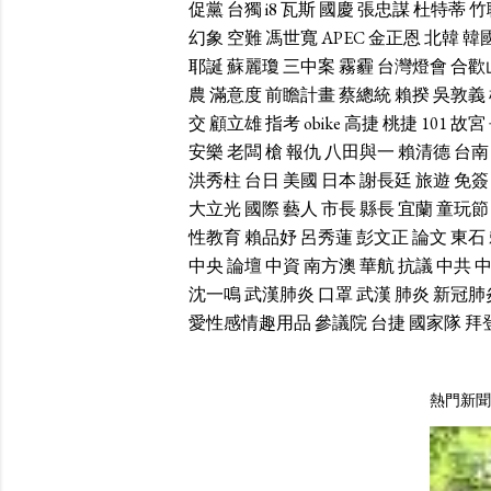
促黨
台獨
i8
瓦斯
國慶
張忠謀
杜特蒂
竹
幻象
空難
馮世寬
APEC
金正恩
北韓
韓
耶誕
蘇麗瓊
三中案
霧霾
台灣燈會
合歡
農
滿意度
前瞻計畫
蔡總統
賴揆
吳敦義
交
顧立雄
指考
obike
高捷
桃捷
101
故宮
安樂
老闆
槍
報仇
八田與一
賴清德
台南
洪秀柱
台日
美國
日本
謝長廷
旅遊
免簽
大立光
國際
藝人
市長
縣長
宜蘭
童玩節
性教育
賴品妤
呂秀蓮
彭文正
論文
東石
中央
論壇
中資
南方澳
華航
抗議
中共
沈一鳴
武漢肺炎
口罩
武漢
肺炎
新冠肺
愛性感情趣用品
參議院
台捷
國家隊
拜
熱門新聞