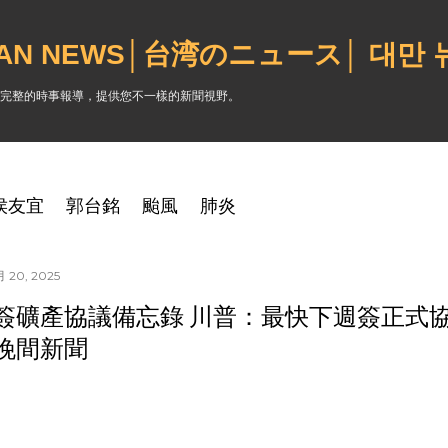
跳到主要內容
WAN NEWS│台湾のニュース│ 대만
完整的時事報導，提供您不一樣的新聞視野。
侯友宜
郭台銘
颱風
肺炎
 20, 2025
簽礦產協議備忘錄 川普：最快下週簽正式協議｜
晚間新聞