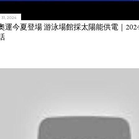
31, 2024
奧運今夏登場 游泳場館採太陽能供電｜20240
話