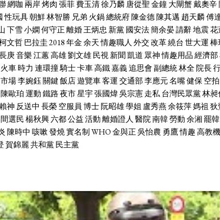
聯
網咖
兩岸
烤肉
張菲
費玉清
徐乃麟
唐從聖
金鐘
大閘蟹
戴奧辛
國
性玩具
朝鮮
林智勝
兄弟
火鍋
總統府
陳金德
陳其邁
趙天麟
傅
山
下雪
小嫻
何守正
離婚
王炳忠
新黨
國安法
簡余晏
請辭
地震
花
柯文哲
巴拉圭
2018
年金
余天
情趣職人
外交
改革
繞台
世大運
棒
長庚
音樂
江蕙
高雄
劉文雄
民視
新聞
凱道
眾神
情趣用品
經濟部
火車
時力
連環撞
騎士
卡車
高鐵
嘉義
追思會
副總統
林全
院長
市場
李婉鈺
關鍵
飯店
遊覽車
客運
交通部
李應元
名嘴
健保
空拍
陳歐珀
運動
鐵路
夜市
星宇
張國煒
吳宗憲
走私
台灣民眾黨
林昶
賴神
反送中
長榮
空服員
博士
阮昭雄
學姐
盧秀燕
余筱萍
媽祖
狄
中間選民
楊秋興
六都
公益
活動
離婚證人
醫院
南韓
勞動
余湘
罷韓
炎
陳時中
咳嗽
發燒
實名制
WHO
金與正
吳怡農
勇鷹
情趣
高教
登
賀錦麗
共和黨
民主黨